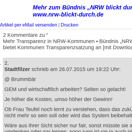
Mehr zum Bündnis „NRW blickt du
www.nrw-blickt-durch.de
Artikel per eMail versenden
|
Drucken
2 Kommentare zu “
Mehr Transparenz in NRW-Kommunen • Bündnis „NRW 
bietet Kommunen Transparenzsatzung an [mit Downloa
2.
Stadtfilzer
schrieb am 26.07.2015 um 19:22 Uhr:
@ Brummbär
GEM und wirtschaftlich arbeiten? Selten so gelacht!
Je höher die Kosten, umso höher der Gewinn!
Ob Frau Teufel noch lernt zu verstehen, dass das zukü
nicht mehr so sein soll oder wird das System beibehal
Wäre aus ihrer Sicht sicher nur fair, sonst müsste sie
umdenken oder gar lernen, sooo jung ist sie ja auch n