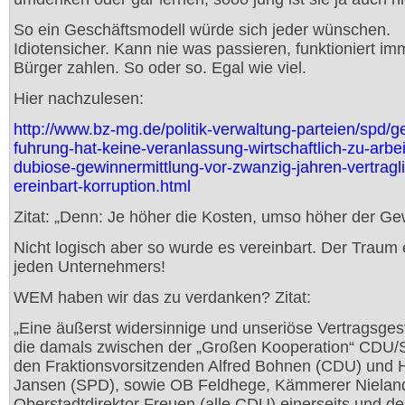
So ein Geschäftsmodell würde sich jeder wünschen.
Idiotensicher. Kann nie was passieren, funktioniert im
Bürger zahlen. So oder so. Egal wie viel.
Hier nachzulesen:
http://www.bz-mg.de/politik-verwaltung-parteien/spd/
fuhrung-hat-keine-veranlassung-wirtschaftlich-zu-arbei
dubiose-gewinnermittlung-vor-zwanzig-jahren-vertragl
ereinbart-korruption.html
Zitat: „Denn: Je höher die Kosten, umso höher der Ge
Nicht logisch aber so wurde es vereinbart. Der Traum 
jeden Unternehmers!
WEM haben wir das zu verdanken? Zitat:
„Eine äußerst widersinnige und unseriöse Vertragsges
die damals zwischen der „Großen Kooperation“ CDU/
den Fraktionsvorsitzenden Alfred Bohnen (CDU) und
Jansen (SPD), sowie OB Feldhege, Kämmerer Nielan
Oberstadtdirektor Freuen (alle CDU) einerseits und de