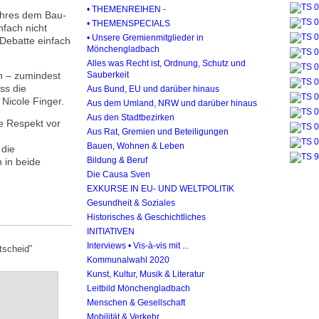
• THEMENREIHEN -
ahres dem Bau-
• THEMENSPECIALS
fach nicht
• Unsere Gremienmitglieder in
 Debatte einfach
Mönchengladbach
Alles was Recht ist, Ordnung, Schutz und
n – zumindest
Sauberkeit
ss die
Aus Bund, EU und darüber hinaus
Nicole Finger.
Aus dem Umland, NRW und darüber hinaus
Aus den Stadtbezirken
te Respekt vor
Aus Rat, Gremien und Beteiligungen
Bauen, Wohnen & Leben
 die
Bildung & Beruf
 in beide
Die Causa Sven
EXKURSE IN EU- UND WELTPOLITIK
Gesundheit & Soziales
Historisches & Geschichtliches
INITIATIVEN
Interviews • Vis-à-vis mit ...
tscheid”
Kommunalwahl 2020
Kunst, Kultur, Musik & Literatur
Leitbild Mönchengladbach
Menschen & Gesellschaft
Mobilität & Verkehr