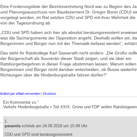
Eine Forderungsliste der Bezirksvertretung Nord war zu Beginn des J
und Planungsausschuss von Baudezernent Dr. Gregor Bonin (CDU) ein
vorgelegt worden, im Rat setzten CDU und SPD mit ihrer Mehrheit die
von der Tagesordnung ab.
„CDU und SPD haben sich hier als absolut beratungsresistent erwiese
was die Sachargumente der Opposition angeht. Deshalb wollen wir, da
Bürgerinnen und Bürger nun mit der Thematik befasst werden“, erklärt 
Das sieht ihr Ratskollege Karl Sasserath nicht anders: „Die GroKo soll
der Bürgerschaft als Souverän dieser Stadt zeigen, und sie über ein
Ratsbürgerbegehren in dieser Frage abstimmen lassen. Warum sollen
Bürgerinnen und Bürger nicht darüber entscheiden, ob Busse weiterhin
Richtungen über die Hindenburgstraße fahren dürfen?“
Artikel per eMail versenden
|
Drucken
Ein Kommentar zu “
Verkehr Hindenburgstraße • Teil XXIX: Grüne und FDP wollen Ratsbürgeren
1.
pasarela
schrieb am 24.09.2018 um 15:49 Uhr:
CDU und SPD sind beratungsresistent.