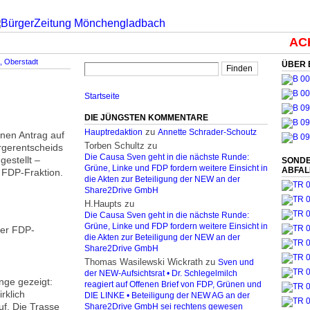
ACHT
t, Oberstadt
ÜBER 
Startseite
DIE JÜNGSTEN KOMMENTARE
zu
Hauptredaktion
Annette Schrader-Schoutz
nen Antrag auf
Torben Schultz
zu
rgerentscheids
Die Causa Sven geht in die nächste Runde:
estellt –
SONDE
Grüne, Linke und FDP fordern weitere Einsicht in
ABFA
 FDP-Fraktion.
die Akten zur Beteiligung der NEW an der
Share2Drive GmbH
H.Haupts
zu
Die Causa Sven geht in die nächste Runde:
Grüne, Linke und FDP fordern weitere Einsicht in
der FDP-
die Akten zur Beteiligung der NEW an der
Share2Drive GmbH
Thomas Wasilewski Wickrath
zu
Sven und
der NEW-Aufsichtsrat • Dr. Schlegelmilch
nge gezeigt:
reagiert auf Offenen Brief von FDP, Grünen und
rklich
DIE LINKE • Beteiligung der NEW AG an der
uf. Die Trasse
Share2Drive GmbH sei rechtens gewesen