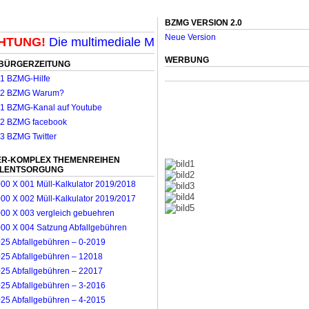
BZMG VERSION 2.0
Neue Version
UNG!
Die multimediale Mit-Mach-Zeitung für Mönchengl
WERBUNG
BÜRGERZEITUNG
R-KOMPLEX THEMENREIHEN
LLENTSORGUNG