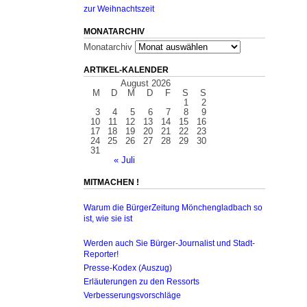
zur Weihnachtszeit
MONATARCHIV
Monatarchiv
ARTIKEL-KALENDER
August 2026
M
D
M
D
F
S
S
1
2
3
4
5
6
7
8
9
10
11
12
13
14
15
16
17
18
19
20
21
22
23
24
25
26
27
28
29
30
31
« Juli
MITMACHEN !
Warum die BürgerZeitung Mönchengladbach so
ist, wie sie ist
Werden auch Sie Bürger-Journalist und Stadt-
Reporter!
Presse-Kodex (Auszug)
Erläuterungen zu den Ressorts
Verbesserungsvorschläge