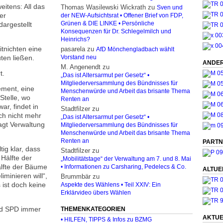
eitens: All das
Thomas Wasilewski Wickrath
zu
Sven und
er
der NEW-Aufsichtsrat • Offener Brief von FDP,
argestellt
Grünen & DIE LINKE • Persönliche
Konsequenzen für Dr. Schlegelmilch und
Heinrichs?
tnichten eine
pasarela
zu
AfD Mönchengladbach wählt
ten ließen.
Vorstand neu
ANDER
M. Angenendt
zu
t.
„Das ist Altersarmut per Gesetz“ •
Mitgliederversammlung des Bündnisses für
ement, eine
Menschenwürde und Arbeit das brisante Thema
Stelle, wo
Renten an
ar, findet in
Stadtfilzer
zu
ch nicht mehr
„Das ist Altersarmut per Gesetz“ •
 sagt Verwaltung
Mitgliederversammlung des Bündnisses für
Menschenwürde und Arbeit das brisante Thema
Renten an
PARTN
ig klar, dass
Stadtfilzer
zu
 Hälfte der
„Mobilitätstage“ der Verwaltung am 7. und 8. Mai
lfte der Bäume
• Informationen zu Carsharing, Pedelecs & Co.
ALTUE
iminieren will“,
Brummbär
zu
 ist doch keine
Aspekte des Wählens • Teil XXIV: Ein
Erklärvideo übers Wählen
nd SPD immer
THEMENKATEGORIEN
AKTUE
• HILFEN, TIPPS & Infos zu BZMG