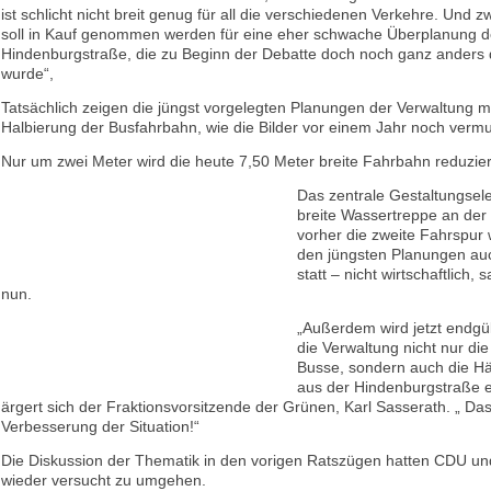
ist schlicht nicht breit genug für all die verschiedenen Verkehre. Und zw
soll in Kauf genommen werden für eine eher schwache Überplanung d
Hindenburgstraße, die zu Beginn der Debatte doch noch ganz anders d
wurde“,
Tatsächlich zeigen die jüngst vorgelegten Planungen der Verwaltung mi
Halbierung der Busfahrbahn, wie die Bilder vor einem Jahr noch vermu
Nur um zwei Meter wird die heute 7,50 Meter breite Fahrbahn reduzier
Das zentrale Gestaltungsel
breite Wassertreppe an der 
vorher die zweite Fahrspur w
den jüngsten Planungen au
statt – nicht wirtschaftlich,
nun.
„Außerdem wird jetzt endgült
die Verwaltung nicht nur die
Busse, sondern auch die Hä
aus der Hindenburgstraße el
ärgert sich der Fraktionsvorsitzende der Grünen, Karl Sasserath. „ Das
Verbesserung der Situation!“
Die Diskussion der Thematik in den vorigen Ratszügen hatten CDU u
wieder versucht zu umgehen.