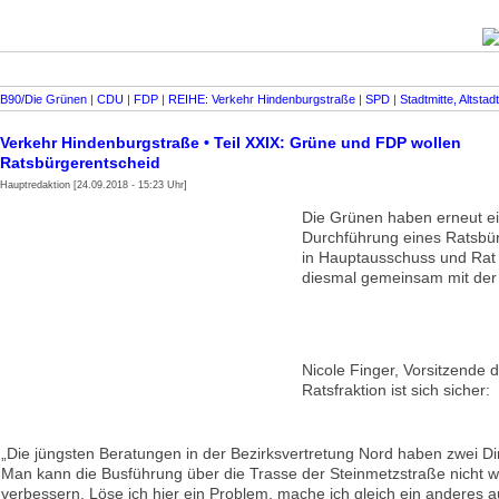
B90/Die Grünen
|
CDU
|
FDP
|
REIHE: Verkehr Hindenburgstraße
|
SPD
|
Stadtmitte, Altstad
Verkehr Hindenburgstraße • Teil XXIX: Grüne und FDP wollen
Ratsbürgerentscheid
Hauptredaktion [24.09.2018 - 15:23 Uhr]
Die Grünen haben erneut ei
Durchführung eines Ratsbü
in Hauptausschuss und Rat g
diesmal gemeinsam mit der
Nicole Finger, Vorsitzende 
Ratsfraktion ist sich sicher:
„Die jüngsten Beratungen in der Bezirksvertretung Nord haben zwei Di
Man kann die Busführung über die Trasse der Steinmetzstraße nicht wi
verbessern. Löse ich hier ein Problem, mache ich gleich ein anderes a