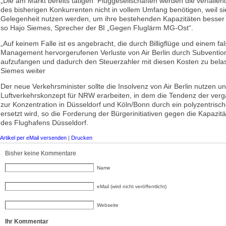
„Die am Markt bereits tätigen Fluggesellschaften werden die verfalle
des bisherigen Konkurrenten nicht in vollem Umfang benötigen, weil si
Gelegenheit nutzen werden, um ihre bestehenden Kapazitäten besser 
so Hajo Siemes, Sprecher der BI „Gegen Fluglärm MG-Ost“.
„Auf keinem Falle ist es angebracht, die durch Billigflüge und einem fa
Management hervorgerufenen Verluste von Air Berlin durch Subventio
aufzufangen und dadurch den Steuerzahler mit diesen Kosten zu belas
Siemes weiter
Der neue Verkehrsminister sollte die Insolvenz von Air Berlin nutzen un
Luftverkehrskonzept für NRW erarbeiten, in dem die Tendenz der ver
zur Konzentration in Düsseldorf und Köln/Bonn durch ein polyzentrisc
ersetzt wird, so die Forderung der Bürgerinitiativen gegen die Kapazit
des Flughafens Düsseldorf.
Artikel per eMail versenden
|
Drucken
Bisher keine Kommentare
Name
eMail (wird nicht veröffentlicht)
Webseite
Ihr Kommentar