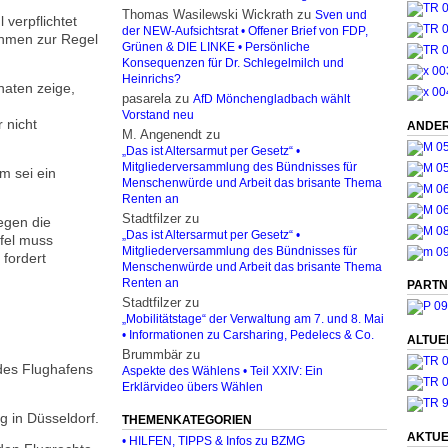
Thomas Wasilewski Wickrath
zu
Sven und
 verpflichtet
der NEW-Aufsichtsrat • Offener Brief von FDP,
ahmen zur Regel
Grünen & DIE LINKE • Persönliche
Konsequenzen für Dr. Schlegelmilch und
Heinrichs?
aten zeige,
pasarela
zu
AfD Mönchengladbach wählt
Vorstand neu
 nicht
ANDER
M. Angenendt
zu
„Das ist Altersarmut per Gesetz“ •
Mitgliederversammlung des Bündnisses für
m sei ein
Menschenwürde und Arbeit das brisante Thema
Renten an
Stadtfilzer
zu
egen die
„Das ist Altersarmut per Gesetz“ •
fel muss
Mitgliederversammlung des Bündnisses für
fordert
Menschenwürde und Arbeit das brisante Thema
Renten an
PARTN
Stadtfilzer
zu
„Mobilitätstage“ der Verwaltung am 7. und 8. Mai
• Informationen zu Carsharing, Pedelecs & Co.
ALTUE
Brummbär
zu
 des Flughafens
Aspekte des Wählens • Teil XXIV: Ein
Erklärvideo übers Wählen
g in Düsseldorf.
THEMENKATEGORIEN
AKTUE
• HILFEN, TIPPS & Infos zu BZMG