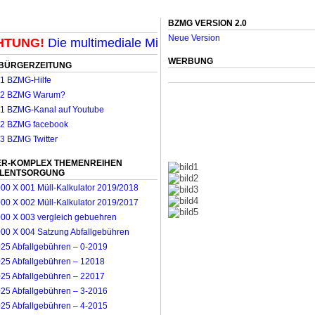
BZMG VERSION 2.0
Neue Version
UNG!
Die multimediale Mit-Mach-Zeitung für Mönchengl
WERBUNG
BÜRGERZEITUNG
R-KOMPLEX THEMENREIHEN
LLENTSORGUNG