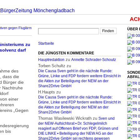
ACHT
iativen gegen Fluglärm
ÜBER 
Startseite
inisteriums zu
solvenz darf
DIE JÜNGSTEN KOMMENTARE
zu
Hauptredaktion
Annette Schrader-Schoutz
Torben Schultz
zu
nahme des
Die Causa Sven geht in die nächste Runde:
SONDE
 dass die
Grüne, Linke und FDP fordern weitere Einsicht in
ABFA
die Akten zur Beteiligung der NEW an der
d Bürger die
Share2Drive GmbH
r Nachtruhe
H.Haupts
zu
dorf
Die Causa Sven geht in die nächste Runde:
von einer
Grüne, Linke und FDP fordern weitere Einsicht in
ehreren
die Akten zur Beteiligung der NEW an der
Vereins „Gegen
Share2Drive GmbH
Thomas Wasilewski Wickrath
zu
Sven und
der NEW-Aufsichtsrat • Dr. Schlegelmilch
andesregierung
reagiert auf Offenen Brief von FDP, Grünen und
en bis
DIE LINKE • Beteiligung der NEW AG an der
Share2Drive GmbH sei rechtens gewesen