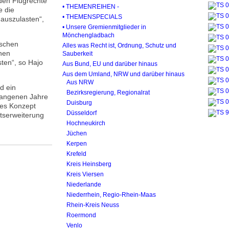
nden Flugrechte
• THEMENREIHEN -
e die
• THEMENSPECIALS
auszulasten“,
• Unsere Gremienmitglieder in
Mönchengladbach
lschen
Alles was Recht ist, Ordnung, Schutz und
nen
Sauberkeit
ten“, so Hajo
Aus Bund, EU und darüber hinaus
Aus dem Umland, NRW und darüber hinaus
Aus NRW
d ein
Bezirksregierung, Regionalrat
gangenen Jahre
Duisburg
hes Konzept
Düsseldorf
ätserweiterung
Hochneukirch
Jüchen
Kerpen
Krefeld
Kreis Heinsberg
Kreis Viersen
Niederlande
Niederrhein, Regio-Rhein-Maas
Rhein-Kreis Neuss
Roermond
Venlo