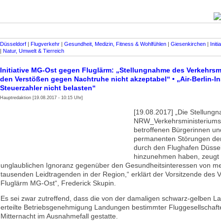
Düsseldorf
|
Flugverkehr
|
Gesundheit, Medizin, Fitness & Wohlfühlen
|
Giesenkirchen
|
Init
|
Natur, Umwelt & Tierreich
Initiative MG-Ost gegen Fluglärm: „Stellungnahme des Verkehrsm
den Verstößen gegen Nachtruhe nicht akzeptabel“ • „Air-Berlin-In
Steuerzahler nicht belasten“
Hauptredaktion [19.08.2017 - 10:15 Uhr]
[19.08.2017] „Die Stellung
NRW_Verkehrs­ministeriums,
betroffenen Bürgerinnen un
permanenten Störungen de
durch den Flughafen Düssel
hinzunehmen haben, zeugt 
unglaublichen Ignoranz gegenüber den Gesundheitsinteressen von m
tausenden Leidtragenden in der Region,“ erklärt der Vorsitzende des 
Fluglärm MG-Ost“, Frederick Skupin.
Es sei zwar zutreffend, dass die von der damaligen schwarz-gelben L
erteilte Betriebsgenehmigung Landungen bestimmter Fluggesellschaft
Mitternacht im Ausnahmefall gestatte.