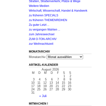
Straßen, Straßenverkehr, Plätze & Wege
Weitere Medien
Wirtschaft, Wissenschaft, Handel & Handwerk
zu früheren SPECIALS
zu früheren THEMENREIHEN
Zu guter Letzt ...
zu vergangen Wahlen ...
zum Jahreswechsel
ZUM O-TON-ARCHIV
zur Weihnachtszeit
MONATARCHIV
Monatarchiv
ARTIKEL-KALENDER
August 2026
M
D
M
D
F
S
S
1
2
3
4
5
6
7
8
9
10
11
12
13
14
15
16
17
18
19
20
21
22
23
24
25
26
27
28
29
30
31
« Juli
MITMACHEN !