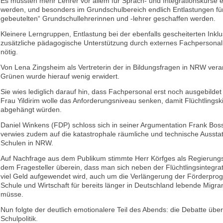
Es müssten mehr Lehrer vor allem für Sprach- und Integrationskurse ei
werden, und besonders im Grundschulbereich endlich Entlastungen für
gebeutelten“ Grundschullehrerinnen und -lehrer geschaffen werden.
Kleinere Lerngruppen, Entlastung bei der ebenfalls gescheiterten Inkl
zusätzliche pädagogische Unterstützung durch externes Fachpersonal 
nötig.
Von Lena Zingsheim als Vertreterin der in Bildungsfragen in NRW vera
Grünen wurde hierauf wenig erwidert.
Sie wies lediglich darauf hin, dass Fachpersonal erst noch ausgebild
Frau Yildirim wolle das Anforderungsniveau senken, damit Flüchtlingsk
abgehängt würden.
Daniel Winkens (FDP) schloss sich in seiner Argumentation Frank Bos
verwies zudem auf die katastrophale räumliche und technische Aussta
Schulen in NRW.
Auf Nachfrage aus dem Publikum stimmte Herr Körfges als Regierungsv
dem Fragesteller überein, dass man sich neben der Flüchtlingsintegrati
viel Geld aufgewendet wird, auch um die Verlängerung der Förderpro
Schule und Wirtschaft für bereits länger in Deutschland lebende Mig
müsse.
Nun folgte der deutlich emotionalere Teil des Abends: die Debatte über
Schulpolitik.