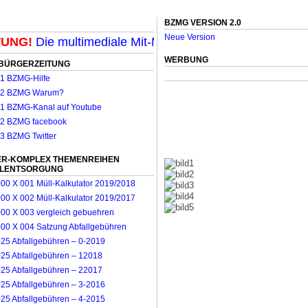
BZMG VERSION 2.0
Neue Version
G!
Die multimediale Mit-Mach-Zeitung für Mönchengladb
WERBUNG
BÜRGERZEITUNG
R-KOMPLEX THEMENREIHEN
LLENTSORGUNG