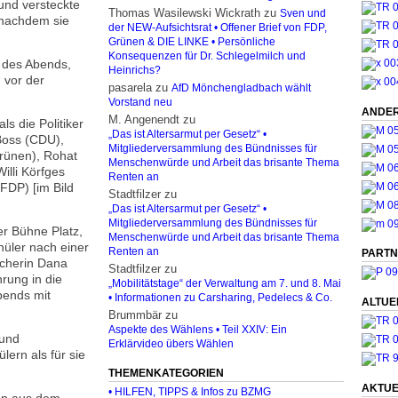
und versteckte
Thomas Wasilewski Wickrath
zu
Sven und
 nachdem sie
der NEW-Aufsichtsrat • Offener Brief von FDP,
Grünen & DIE LINKE • Persönliche
Konsequenzen für Dr. Schlegelmilch und
 des Abends,
Heinrichs?
“ vor der
pasarela
zu
AfD Mönchengladbach wählt
Vorstand neu
ANDER
M. Angenendt
zu
ls die Politiker
„Das ist Altersarmut per Gesetz“ •
Boss (CDU),
Mitgliederversammlung des Bündnisses für
rünen), Rohat
Menschenwürde und Arbeit das brisante Thema
illi Körfges
Renten an
FDP) [im Bild
Stadtfilzer
zu
„Das ist Altersarmut per Gesetz“ •
Mitgliederversammlung des Bündnisses für
r Bühne Platz,
Menschenwürde und Arbeit das brisante Thema
hüler nach einer
Renten an
PARTN
cherin Dana
Stadtfilzer
zu
rung in die
„Mobilitätstage“ der Verwaltung am 7. und 8. Mai
bends mit
• Informationen zu Carsharing, Pedelecs & Co.
ALTUE
Brummbär
zu
Aspekte des Wählens • Teil XXIV: Ein
 und
Erklärvideo übers Wählen
lern als für sie
THEMENKATEGORIEN
AKTUE
• HILFEN, TIPPS & Infos zu BZMG