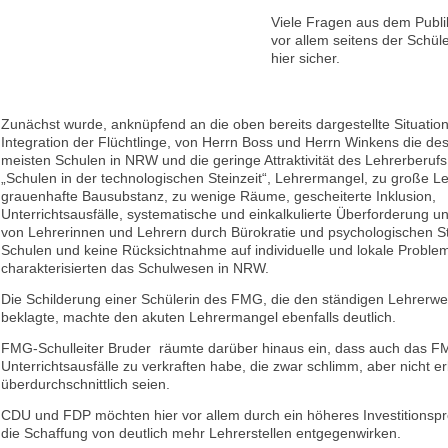
Viele Fragen aus dem Publi
vor allem seitens der Schül
hier sicher.
Zunächst wurde, anknüpfend an die oben bereits dargestellte Situation
Integration der Flüchtlinge, von Herrn Boss und Herrn Winkens die de
meisten Schulen in NRW und die geringe Attraktivität des Lehrerberufs 
„Schulen in der technologischen Steinzeit“, Lehrermangel, zu große L
grauenhafte Bausubstanz, zu wenige Räume, gescheiterte Inklusion,
Unterrichtsausfälle, systematische und einkalkulierte Überforderung 
von Lehrerinnen und Lehrern durch Bürokratie und psychologischen St
Schulen und keine Rücksichtnahme auf individuelle und lokale Proble
charakterisierten das Schulwesen in NRW.
Die Schilderung einer Schülerin des FMG, die den ständigen Lehrerwe
beklagte, machte den akuten Lehrermangel ebenfalls deutlich.
FMG-Schulleiter Bruder räumte darüber hinaus ein, dass auch das 
Unterrichtsausfälle zu verkraften habe, die zwar schlimm, aber nicht e
überdurchschnittlich seien.
CDU und FDP möchten hier vor allem durch ein höheres Investitions
die Schaffung von deutlich mehr Lehrerstellen entgegenwirken.