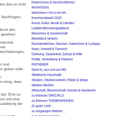
Historisches & Geschichtliches
en das so nicht
INITIATIVEN
Interviews • Vis-à-vis mit ...
e Nachfragen,
Kommunalwahl 2020
Kunst, Kultur, Musik & Literatur
Leitbild Mönchengladbach
durch den
Menschen & Gesellschaft
h gesehen.
Mobilität & Verkehr
bepraxis
Nachdenkliches, Glossen, Satirisches & Lustiges
iner
Natur, Umwelt & Tierreich
 Abschiebungen,
Ordnung, Sauberkeit, Schutz & Hilfe
Politik, Verwaltung & Parteien
en und
RATGEBER
n geben solle.
Sport in, aus und um MG
Städtische Haushalte
n
Straßen, Straßenverkehr, Plätze & Wege
n einig, dass
Weitere Medien
Wirtschaft, Wissenschaft, Handel & Handwerk
 dar: Eine zu
zu früheren SPECIALS
bot und eine
zu früheren THEMENREIHEN
usbildung der
Zu guter Letzt ...
zu vergangen Wahlen ...