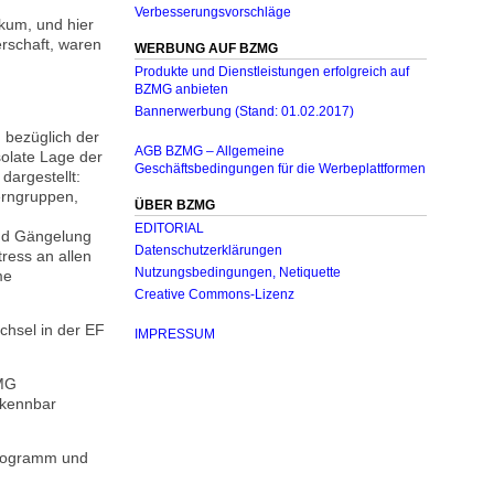
Verbesserungsvorschläge
kum, und hier
erschaft, waren
WERBUNG AUF BZMG
Produkte und Dienstleistungen erfolgreich auf
BZMG anbieten
Bannerwerbung (Stand: 01.02.2017)
 bezüglich der
AGB BZMG – Allgemeine
solate Lage der
Geschäftsbedingungen für die Werbeplattformen
dargestellt:
erngruppen,
ÜBER BZMG
EDITORIAL
und Gängelung
Datenschutzerklärungen
ress an allen
Nutzungsbedingungen, Netiquette
me
Creative Commons-Lizenz
chsel in der EF
IMPRESSUM
FMG
rkennbar
programm und