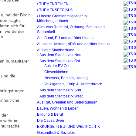
gen aus dem
• THEMENREIHEN -
• THEMENSPECIALS
, bei der Birgit
• Unsere Gremienmitglieder in
en fragte,
Mönchengladbach
aten sich für
Alles was Recht ist, Ordnung, Schutz und
en, wurde der
Sauberkeit
ur
Aus Bund, EU und darüber hinaus
Aus dem Umland, NRW und darüber hinaus
Aus den Stadtbezirken
Aus dem Stadtbezirk Nord
ein humanitärer
Aus dem Stadtbezirk Ost
Aus der BV Ost
Giesenkirchen
 und die
Neuwerk, Bettrath, Üdding
Volksgarten, Lürrip & Hardterbroich
Aus dem Stadtbezirk Süd
tlingsfragen.
Aus dem Stadtbezirk West
inhaltliche
Aus Rat, Gremien und Beteiligungen
Bauen, Wohnen & Leben
Bildung & Beruf
d der
deswehr im
Die Causa Sven
uchtursache
EXKURSE IN EU- UND WELTPOLITIK
Gesundheit & Soziales