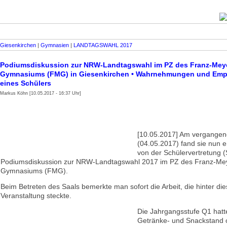
Giesenkirchen
|
Gymnasien
|
LANDTAGSWAHL 2017
Podiumsdiskussion zur NRW-Landtagswahl im PZ des Franz-Mey
Gymnasiums (FMG) in Giesenkirchen • Wahrnehmungen und Em
eines Schülers
Markus Köhn [10.05.2017 - 16:37 Uhr]
[10.05.2017] Am vergange
(04.05.2017) fand sie nun en
von der Schülervertretung (
Podiumsdiskussion zur NRW-Landtagswahl 2017 im PZ des Franz-Me
Gymnasiums (FMG).
Beim Betreten des Saals bemerkte man sofort die Arbeit, die hinter die
Veranstaltung steckte.
Die Jahrgangsstufe Q1 hatt
Getränke- und Snackstand or