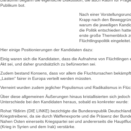
Daraufhin begann die eigentliche Diskussion, die auch Raum für Fra
Publikum bot.
Nach einer Vorstellungsrunde
Krapp nach den Beweggründ
warum die jeweiligen Kandid
die Politik entschieden hatt
erste große Themenblock z
Flüchtlingspolitik eingeleitet.
Hier einige Positionierungen der Kandidaten dazu:
Einig waren sich die Kandidaten, dass die Aufnahme von Flüchtlingen 
Akt sei, und daher grundsätzlich zu befürworten sei.
Zudem bestand Konsens, dass vor allem die Fluchtursachen bekämpft
„Lasten“ fairer in Europa verteilt werden müssten.
Verneint wurden zudem jeglicher Populismus und Radikalismus in Flüch
Über diese allgemeinen Äußerungen hinaus kristallisierten sich jedoch 
Unterschiede bei den Kandidaten heraus, sobald es konkreter wurde:
Rohat Yildirim (DIE LINKE) bezichtigte die Bundesrepublik Deutschlan
Kriegstreiberei, da sie durch Waffenexporte und die Präsenz der Bun
Nahen Osten einerseits Kriegspartei sei und andererseits die Hauptfl
(Krieg in Syrien und dem Irak) verstärke.