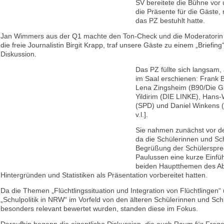
SV bereitete die Bühne vor 
die Präsente für die Gäste,
das PZ bestuhlt hatte.
Jan Wimmers aus der Q1 machte den Ton-Check und die Moderatorin
die freie Journalistin Birgit Krapp, traf unsere Gäste zu einem „Briefing
Diskussion.
Das PZ füllte sich langsam, a
im Saal erschienen: Frank 
Lena Zingsheim (B90/Die G
Yildirim (DIE LINKE), Hans-W
(SPD) und Daniel Winkens (
v.l.].
Sie nahmen zunächst vor de
da die Schülerinnen und Sc
Begrüßung der Schülerspre
Paulussen eine kurze Einfüh
beiden Hauptthemen des A
Hintergründen und Statistiken als Präsentation vorbereitet hatten.
Da die Themen „Flüchtlingssituation und Integration von Flüchtlingen“
„Schulpolitik in NRW“ im Vorfeld von den älteren Schülerinnen und Schü
besonders relevant bewertet wurden, standen diese im Fokus.