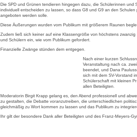
Die SPD und Grünen tendieren hingegen dazu, die Schülerinnen und 
individuell entscheiden zu lassen, so dass G8 und G9 an den Schulen p
angeboten werden solle.
Diese Äußerungen wurden vom Publikum mit größerem Raunen beglei
Zudem ließ sich keiner auf eine Klassengröße von höchstens zwanzig
und Schülern ein, wie vom Publikum gefordert.
Finanzielle Zwänge stünden dem entgegen.
Nach einer kurzen Schlussr
Veranstaltung nach ca. zwe
beendet, und Dana Paulus
sich mit dem SV-Vorstand 
Schülerschaft mit kleinen P
allen Beteiligten.
Moderatorin Birgit Krapp gelang es, den Abend professionell und abw
zu gestalten, die Debatte voranzutreiben, die unterschiedlichen politi
gleichmäßig zu Wort kommen zu lassen und das Publikum zu integrier
Ihr gilt der besondere Dank aller Beteiligten und des Franz-Meyers-