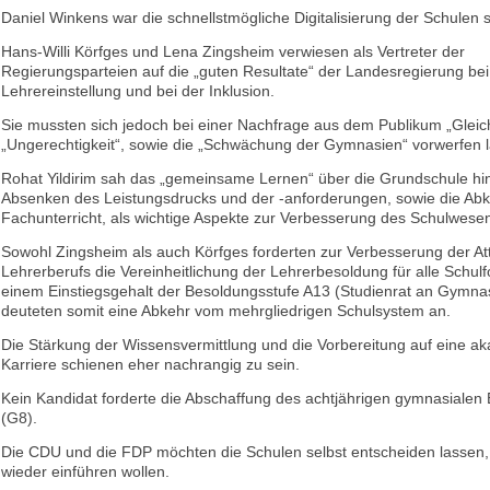
Daniel Winkens war die schnellstmögliche Digitalisierung der Schulen s
Hans-Willi Körfges und Lena Zingsheim verwiesen als Vertreter der
Regierungsparteien auf die „guten Resultate“ der Landesregierung bei
Lehrereinstellung und bei der Inklusion.
Sie mussten sich jedoch bei einer Nachfrage aus dem Publikum „Glei
„Ungerechtigkeit“, sowie die „Schwächung der Gymnasien“ vorwerfen 
Rohat Yildirim sah das „gemeinsame Lernen“ über die Grundschule hi
Absenken des Leistungsdrucks und der -anforderungen, sowie die Ab
Fachunterricht, als wichtige Aspekte zur Verbesserung des Schulwese
Sowohl Zingsheim als auch Körfges forderten zur Verbesserung der Attr
Lehrerberufs die Vereinheitlichung der Lehrerbesoldung für alle Schul
einem Einstiegsgehalt der Besoldungsstufe A13 (Studienrat an Gymna
deuteten somit eine Abkehr vom mehrgliedrigen Schulsystem an.
Die Stärkung der Wissensvermittlung und die Vorbereitung auf eine a
Karriere schienen eher nachrangig zu sein.
Kein Kandidat forderte die Abschaffung des achtjährigen gymnasialen
(G8).
Die CDU und die FDP möchten die Schulen selbst entscheiden lassen,
wieder einführen wollen.