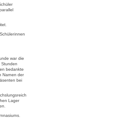
Schüler
arallel
tet.
 Schülerinnen
unde war die
i Stunden
sen bedankte
im Namen der
räsenten bei
echslungsreich
schen Lager
en.
Gymnasiums.