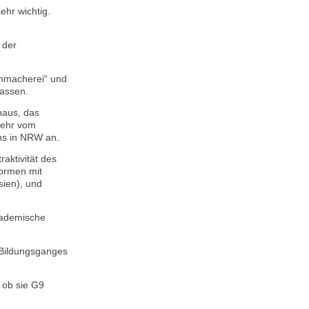
ehr wichtig.
 der
chmacherei“ und
lassen.
naus, das
kehr vom
ns in NRW an.
aktivität des
formen mit
sien), und
kademische
 Bildungsganges
 ob sie G9