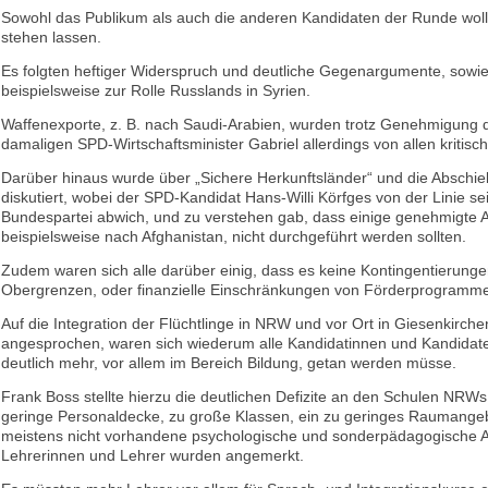
Sowohl das Publikum als auch die anderen Kandidaten der Runde wollt
stehen lassen.
Es folgten heftiger Widerspruch und deutliche Gegenargumente, sowi
beispielsweise zur Rolle Russlands in Syrien.
Waffenexporte, z. B. nach Saudi-Arabien, wurden trotz Genehmigung 
damaligen SPD-Wirtschaftsminister Gabriel allerdings von allen kritisc
Darüber hinaus wurde über „Sichere Herkunftsländer“ und die Abschie
diskutiert, wobei der SPD-Kandidat Hans-Willi Körfges von der Linie se
Bundespartei abwich, und zu verstehen gab, dass einige genehmigte
beispielsweise nach Afghanistan, nicht durchgeführt werden sollten.
Zudem waren sich alle darüber einig, dass es keine Kontingentierung
Obergrenzen, oder finanzielle Einschränkungen von Förderprogramme
Auf die Integration der Flüchtlinge in NRW und vor Ort in Giesenkirche
angesprochen, waren sich wiederum alle Kandidatinnen und Kandidate
deutlich mehr, vor allem im Bereich Bildung, getan werden müsse.
Frank Boss stellte hierzu die deutlichen Defizite an den Schulen NRWs
geringe Personaldecke, zu große Klassen, ein zu geringes Raumange
meistens nicht vorhandene psychologische und sonderpädagogische A
Lehrerinnen und Lehrer wurden angemerkt.