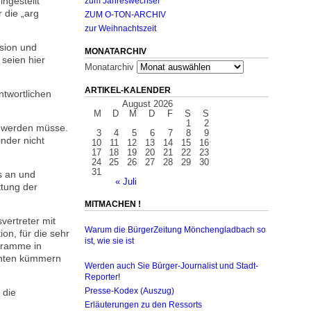
ngestellt
zum Jahreswechsel
 die „arg
ZUM O-TON-ARCHIV
zur Weihnachtszeit
usion und
MONATARCHIV
seien hier
Monatarchiv
ARTIKEL-KALENDER
ntwortlichen
August 2026
M
D
M
D
F
S
S
1
2
et werden müsse.
3
4
5
6
7
8
9
inder nicht
10
11
12
13
14
15
16
17
18
19
20
21
22
23
24
25
26
27
28
29
30
31
s an und
« Juli
ttung der
MITMACHEN !
ertreter mit
Warum die BürgerZeitung Mönchengladbach so
on, für die sehr
ist, wie sie ist
gramme in
ranten kümmern
Werden auch Sie Bürger-Journalist und Stadt-
Reporter!
 die
Presse-Kodex (Auszug)
Erläuterungen zu den Ressorts