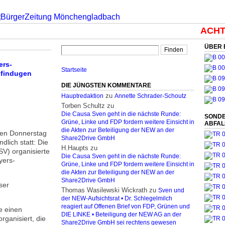
ACHTUN
ÜBER 
ers-
Startseite
pfindugen
DIE JÜNGSTEN KOMMENTARE
zu
Hauptredaktion
Annette Schrader-Schoutz
Torben Schultz
zu
Die Causa Sven geht in die nächste Runde:
SONDE
Grüne, Linke und FDP fordern weitere Einsicht in
ABFA
die Akten zur Beteiligung der NEW an der
nen Donnerstag
Share2Drive GmbH
dlich statt: Die
H.Haupts
zu
SV) organisierte
Die Causa Sven geht in die nächste Runde:
yers-
Grüne, Linke und FDP fordern weitere Einsicht in
die Akten zur Beteiligung der NEW an der
Share2Drive GmbH
ser
Thomas Wasilewski Wickrath
zu
Sven und
der NEW-Aufsichtsrat • Dr. Schlegelmilch
reagiert auf Offenen Brief von FDP, Grünen und
e einen
DIE LINKE • Beteiligung der NEW AG an der
ganisiert, die
Share2Drive GmbH sei rechtens gewesen