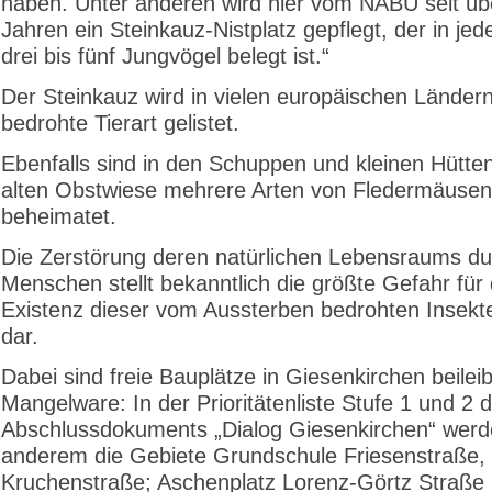
haben. Unter anderen wird hier vom NABU seit üb
Jahren ein Steinkauz-Nistplatz gepflegt, der in je
drei bis fünf Jungvögel belegt ist.“
Der Steinkauz wird in vielen europäischen Ländern
bedrohte Tierart gelistet.
Ebenfalls sind in den Schuppen und kleinen Hütten
alten Obstwiese mehrere Arten von Fledermäusen
beheimatet.
Die Zerstörung deren natürlichen Lebensraums d
Menschen stellt bekanntlich die größte Gefahr für 
Existenz dieser vom Aussterben bedrohten Insekt
dar.
Dabei sind freie Bauplätze in Giesenkirchen beilei
Mangelware: In der Prioritätenliste Stufe 1 und 2 
Abschlussdokuments „Dialog Giesenkirchen“ werd
anderem die Gebiete Grundschule Friesenstraße, 
Kruchenstraße; Aschenplatz Lorenz-Görtz Straße