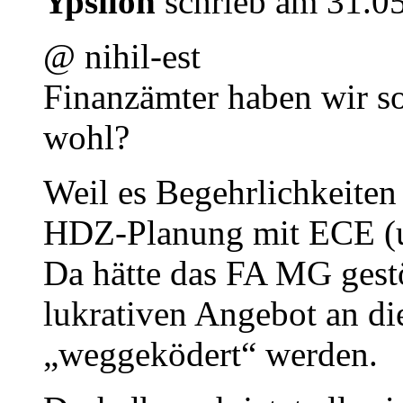
Ypsilon
schrieb am 31.0
@ nihil-est
Finanzämter haben wir s
wohl?
Weil es Begehrlichkeiten
HDZ-Planung mit ECE (u
Da hätte das FA MG gestö
lukrativen Angebot an d
„weggeködert“ werden.