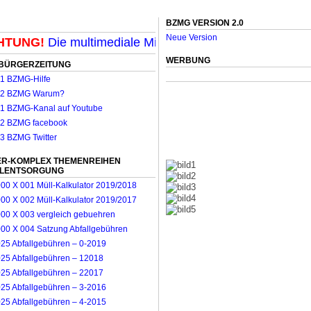
BZMG VERSION 2.0
Neue Version
UNG!
Die multimediale Mit-Mach-Zeitung für Mönchengl
WERBUNG
BÜRGERZEITUNG
R-KOMPLEX THEMENREIHEN
LLENTSORGUNG