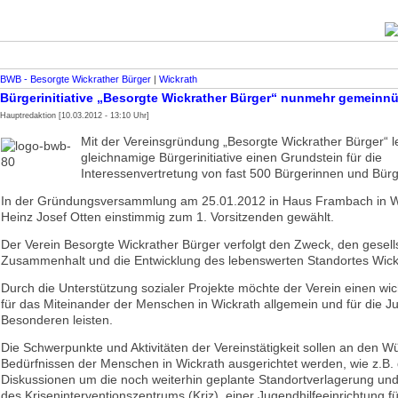
BWB - Besorgte Wickrather Bürger
|
Wickrath
Bürgerinitiative „Besorgte Wickrather Bürger“ nunmehr gemeinnüt
Hauptredaktion [10.03.2012 - 13:10 Uhr]
Mit der Vereinsgründung „Besorgte Wickrather Bürger“ l
gleichnamige Bürgerinitiative einen Grundstein für die
Interessenvertretung von fast 500 Bürgerinnen und Bürg
In der Gründungsversammlung am 25.01.2012 in Haus Frambach in W
Heinz Josef Otten einstimmig zum 1. Vorsitzenden gewählt.
Der Verein Besorgte Wickrather Bürger verfolgt den Zweck, den gesell
Zusammenhalt und die Entwicklung des lebenswerten Standortes Wickr
Durch die Unterstützung sozialer Projekte möchte der Verein einen wic
für das Miteinander der Menschen in Wickrath allgemein und für die J
Besonderen leisten.
Die Schwerpunkte und Aktivitäten der Vereinstätigkeit sollen an den 
Bedürfnissen der Menschen in Wickrath ausgerichtet werden, wie z.B. 
Diskussionen um die noch weiterhin geplante Standortverlagerung un
des Kriseninterventionszentrums (Kriz), einer Jugendhilfeeinrichtung fü