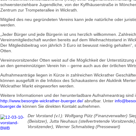
schwersterziehbare Jugendliche, von der Kyffhäuserstraße in Mönche
Zentrum zur Trompeterallee in Wickrath.
Mitglied des neu gegründeten Vereins kann jede natürliche oder jurist
werden.
„Jeder Bürger und jede Bürgerin ist uns herzlich willkommen. Zahlreic
Vereinsmitgliedschaft wurden bereits auf dem Weihnachtsstand in Wic
Der Mitgliedsbeitrag von jährlich 3 Euro ist bewusst niedrig gehalten“,
Otten.
Vereinsvorsitzender Otten weist auf die Möglichkeit der Unterstützun
an den gemeinnützigen Verein hin – gerne auch aus der örtlichen Wirts
Aufnahmeanträge liegen in Kürze in zahlreichen Wickrather Geschäft
können ausgefüllt in die Infobox des Schaukastens der Aluklinik Mert
Wickrather Markt eingeworfen werden.
Weitere Informationen und der herunterladbare Aufnahmeantrag sind i
http://www.besorgte-wickrather-buerger.de/
abrufbar. Unter
info@besor
buerger.de
können Sie direkten Kontakt aufnehmen.
Der Vorstand (v.l.): Wolfgang Pütz (Finanzverwalter) Sie
(Beisitzer), Jutta Neuhaus (stellvertretende Vorsitzende)
Vorsitzender), Werner Schmalstieg (Pressewart)