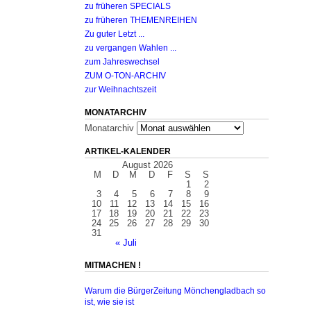
zu früheren SPECIALS
zu früheren THEMENREIHEN
Zu guter Letzt ...
zu vergangen Wahlen ...
zum Jahreswechsel
ZUM O-TON-ARCHIV
zur Weihnachtszeit
MONATARCHIV
Monatarchiv
ARTIKEL-KALENDER
August 2026
M
D
M
D
F
S
S
1
2
3
4
5
6
7
8
9
10
11
12
13
14
15
16
17
18
19
20
21
22
23
24
25
26
27
28
29
30
31
« Juli
MITMACHEN !
Warum die BürgerZeitung Mönchengladbach so
ist, wie sie ist