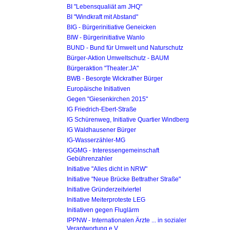
BI "Lebensqualiät am JHQ"
BI "Windkraft mit Abstand"
BIG - Bürgerinitiative Geneicken
BIW - Bürgerinitiative Wanlo
BUND - Bund für Umwelt und Naturschutz
Bürger-Aktion Umweltschutz - BAUM
Bürgeraktion "Theater:JA"
BWB - Besorgte Wickrather Bürger
Europäische Initiativen
Gegen "Giesenkirchen 2015"
IG Friedrich-Ebert-Straße
IG Schürenweg, Initiative Quartier Windberg
IG Waldhausener Bürger
IG-Wasserzähler-MG
IGGMG - Interessengemeinschaft
Gebührenzahler
Initiative "Alles dicht in NRW"
Initiative "Neue Brücke Bettrather Straße"
Initiative Gründerzeitviertel
Initiative Meiterproteste LEG
Initiativen gegen Fluglärm
IPPNW - Internationalen Ärzte ... in sozialer
Verantwortung e.V.