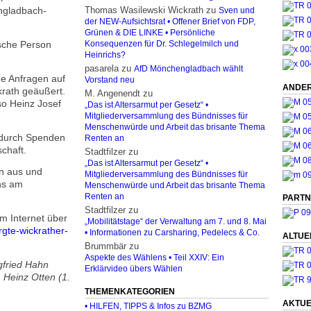
ngladbach-
Thomas Wasilewski Wickrath
zu
Sven und
der NEW-Aufsichtsrat • Offener Brief von FDP,
Grünen & DIE LINKE • Persönliche
ische Person
Konsequenzen für Dr. Schlegelmilch und
Heinrichs?
pasarela
zu
AfD Mönchengladbach wählt
he Anfragen auf
Vorstand neu
ANDER
krath geäußert.
M. Angenendt
zu
 so Heinz Josef
„Das ist Altersarmut per Gesetz“ •
Mitgliederversammlung des Bündnisses für
Menschenwürde und Arbeit das brisante Thema
g durch Spenden
Renten an
chaft.
Stadtfilzer
zu
„Das ist Altersarmut per Gesetz“ •
en aus und
Mitgliederversammlung des Bündnisses für
ens am
Menschenwürde und Arbeit das brisante Thema
Renten an
PARTN
Stadtfilzer
zu
m Internet über
„Mobilitätstage“ der Verwaltung am 7. und 8. Mai
gte-wickrather-
• Informationen zu Carsharing, Pedelecs & Co.
ALTUE
Brummbär
zu
Aspekte des Wählens • Teil XXIV: Ein
gfried Hahn
Erklärvideo übers Wählen
, Heinz Otten (1.
THEMENKATEGORIEN
AKTUE
• HILFEN, TIPPS & Infos zu BZMG