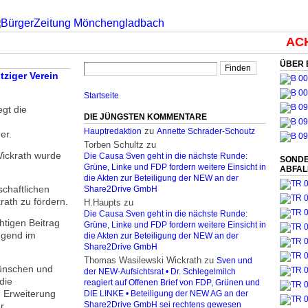
ACHT
ÜBER 
ziger Verein
Startseite
egt die
DIE JÜNGSTEN KOMMENTARE
zu
Hauptredaktion
Annette Schrader-Schoutz
er.
Torben Schultz
zu
ickrath wurde
Die Causa Sven geht in die nächste Runde:
SONDE
Grüne, Linke und FDP fordern weitere Einsicht in
ABFA
die Akten zur Beteiligung der NEW an der
schaftlichen
Share2Drive GmbH
ath zu fördern.
H.Haupts
zu
Die Causa Sven geht in die nächste Runde:
htigen Beitrag
Grüne, Linke und FDP fordern weitere Einsicht in
ugend im
die Akten zur Beteiligung der NEW an der
Share2Drive GmbH
Thomas Wasilewski Wickrath
zu
Sven und
Wünschen und
der NEW-Aufsichtsrat • Dr. Schlegelmilch
die
reagiert auf Offenen Brief von FDP, Grünen und
d Erweiterung
DIE LINKE • Beteiligung der NEW AG an der
r
Share2Drive GmbH sei rechtens gewesen