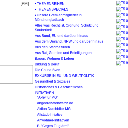
[PM]
• THEMENREIHEN -
• THEMENSPECIALS
• Unsere Gremienmitglieder in
Mönchengladbach
Alles was Recht ist, Ordnung, Schutz und
Sauberkeit
Aus Bund, EU und darüber hinaus
Aus dem Umland, NRW und darüber hinaus
Aus den Stadtbezirken
Aus Rat, Gremien und Beteiligungen
Bauen, Wohnen & Leben
Bildung & Beruf
Die Causa Sven
EXKURSE IN EU- UND WELTPOLITIK
Gesundheit & Soziales
Historisches & Geschichtliches
INITIATIVEN
"Aktiv für MG"
abgeordnetenwatch.de
Aktion Durchblick MG
Altstadt-Initiative
Anwohner-Initiativen
BI "Gegen Fluglärm"