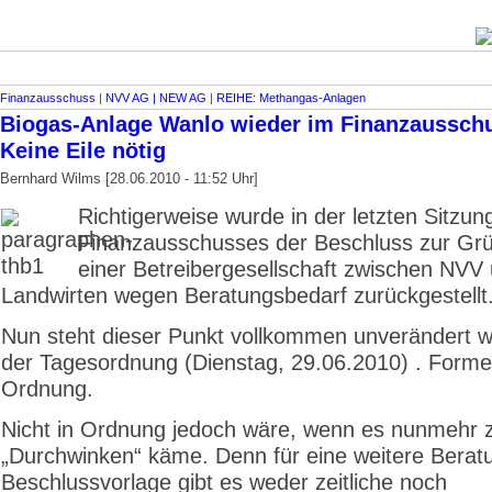
Finanzausschuss
|
NVV AG | NEW AG
|
REIHE: Methangas-Anlagen
Biogas-Anlage Wanlo wieder im Finanzaussch
Keine Eile nötig
Bernhard Wilms [28.06.2010 - 11:52 Uhr]
Richtigerweise wurde in der letzten Sitzun
Finanzausschusses der Beschluss zur Gr
einer Betreibergesellschaft zwischen NVV
Landwirten wegen Beratungsbedarf zurückgestellt
Nun steht dieser Punkt vollkommen unverändert w
der Tagesordnung (Dienstag, 29.06.2010) . Formell
Ordnung.
Nicht in Ordnung jedoch wäre, wenn es nunmehr
„Durchwinken“ käme. Denn für eine weitere Berat
Beschlussvorlage gibt es weder zeitliche noch