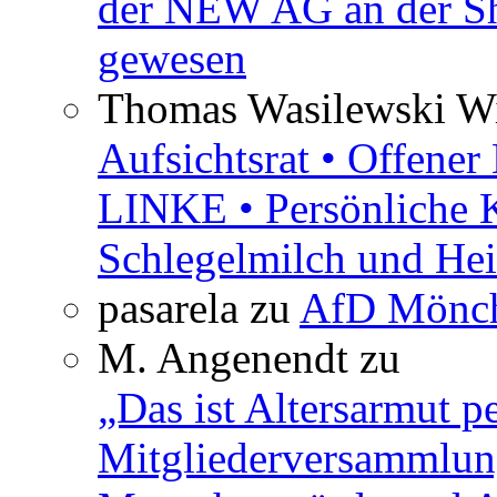
der NEW AG an der Sh
gewesen
Thomas Wasilewski Wi
Aufsichtsrat • Offene
LINKE • Persönliche 
Schlegelmilch und Hei
pasarela
zu
AfD Mönch
M. Angenendt
zu
„Das ist Altersarmut p
Mitgliederversammlun