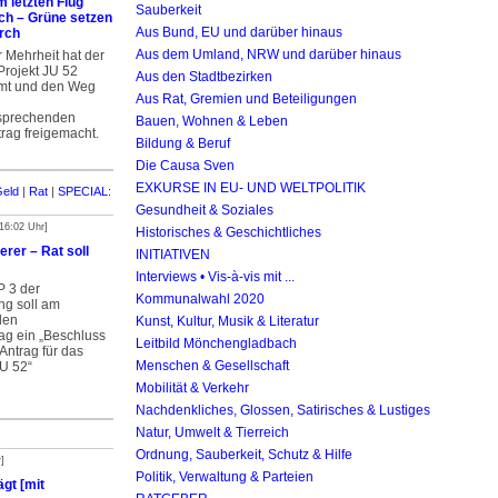
 letzten Flug
Sauberkeit
ch – Grüne setzen
Aus Bund, EU und darüber hinaus
rch
Aus dem Umland, NRW und darüber hinaus
er Mehrheit hat der
Projekt JU 52
Aus den Stadtbezirken
mt und den Weg
Aus Rat, Gremien und Beteiligungen
rsprechenden
Bauen, Wohnen & Leben
rag freigemacht.
Bildung & Beruf
Die Causa Sven
EXKURSE IN EU- UND WELTPOLITIK
Geld
|
Rat
|
SPECIAL:
Gesundheit & Soziales
 16:02 Uhr]
Historisches & Geschichtliches
rer – Rat soll
INITIATIVEN
Interviews • Vis-à-vis mit ...
P 3 der
Kommunalwahl 2020
ng soll am
den
Kunst, Kultur, Musik & Literatur
ag ein „Beschluss
Leitbild Mönchengladbach
Antrag für das
Menschen & Gesellschaft
JU 52“
Mobilität & Verkehr
Nachdenkliches, Glossen, Satirisches & Lustiges
Natur, Umwelt & Tierreich
Ordnung, Sauberkeit, Schutz & Hilfe
]
Politik, Verwaltung & Parteien
ägt [mit