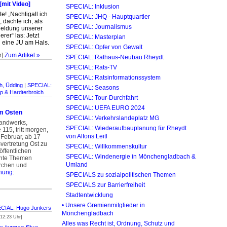
 [mit Video]
SPECIAL: Inklusion
te!
„Nachtigall ich
SPECIAL: JHQ - Haupt­quartier
, dachte ich, als
SPECIAL: Journalismus
 Meldung unserer
erer“ las: Jetzt
SPECIAL: Masterplan
 eine JU am Hals.
SPECIAL: Opfer von Gewalt
r]
Zum Artikel »
SPECIAL: Rathaus-Neubau Rheydt
SPECIAL: Rats-TV
SPECIAL: Ratsinformations­system
h, Üdding
|
SPECIAL:
SPECIAL: Seasons
ip & Hardterbroich
SPECIAL: Tour-Durchfahrt
]
SPECIAL: UEFA EURO 2024
im Osten
SPECIAL: Verkehrslandeplatz MG
andwerks,
SPECIAL: Wiederaufbau­planung für Rheydt
115, tritt morgen,
von Alfons Leitl
 Februar, ab 17
svertretung Ost zu
SPECIAL: Willkommenskultur
öffentlichen
SPECIAL: Windenergie in Mönchengladbach &
ante Themen
Umland
irchen und
nung
:
SPECIALS zu sozialpolitischen Themen
SPECIALS zur Barrierfreiheit
Stadtentwicklung
• Unsere Gremienmitglieder in
CIAL: Hugo Junkers
Mönchengladbach
 12:23 Uhr]
Alles was Recht ist, Ordnung, Schutz und