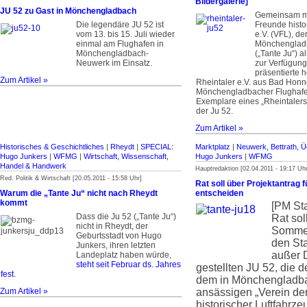
Bildergalerie]
JU 52 zu Gast in Mönchengladbach
Gemeinsam mi
Die legendäre JU 52 ist
Freunde histo
vom 13. bis 15. Juli wieder
e.V. (VFL), de
einmal am Flughafen in
Mönchengladb
Mönchengladbach-
(„Tante Ju“) 
Neuwerk im Einsatz.
zur Verfügung 
präsentierte 
Zum Artikel »
Rheintaler e.V. aus Bad Hon
Mönchengladbacher Flughafen
Exemplare eines „Rheintalers
der Ju 52.
Zum Artikel »
Historisches & Geschichtliches
|
Rheydt
|
SPECIAL:
Marktplatz
|
Neuwerk, Bettrath, Ü
Hugo Junkers
|
WFMG
|
Wirtschaft, Wissenschaft,
Hugo Junkers
|
WFMG
Handel & Handwerk
Hauptredaktion [02.04.2011 - 19:17 Uhr
Red. Politik & Wirtschaft [20.05.2011 - 15:58 Uhr]
Rat soll über Projektantrag f
Warum die „Tante Ju“ nicht nach Rheydt
entscheiden
kommt
[PM St
Dass die Ju 52 („Tante Ju“)
Rat sol
nicht in Rheydt, der
Sommer
Geburtsstadt von Hugo
den Sta
Junkers, ihren letzten
außer 
Landeplatz haben würde,
steht seit Februar ds. Jahres
gestellten JU 52, die d
fest
.
dem in Mönchengladb
Zum Artikel »
ansässigen „Verein de
historischer Luftfahrze