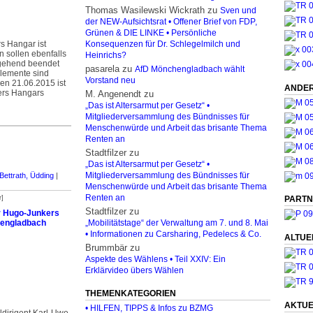
Thomas Wasilewski Wickrath
zu
Sven und
der NEW-Aufsichtsrat • Offener Brief von FDP,
Grünen & DIE LINKE • Persönliche
 Hangar ist
Konsequenzen für Dr. Schlegelmilch und
en sollen ebenfalls
Heinrichs?
­gehend beendet
pasarela
zu
AfD Mönchengladbach wählt
elemente sind
Vorstand neu
r den 21.06.2015 ist
ANDER
ers Hangars
M. Angenendt
zu
„Das ist Altersarmut per Gesetz“ •
Mitgliederversammlung des Bündnisses für
Menschenwürde und Arbeit das brisante Thema
Renten an
Stadtfilzer
zu
„Das ist Altersarmut per Gesetz“ •
Bettrath, Üdding
|
Mitgliederversammlung des Bündnisses für
Menschenwürde und Arbeit das brisante Thema
Renten an
r]
PARTN
Stadtfilzer
zu
ür Hugo-Junkers
hengladbach
„Mobilitätstage“ der Verwaltung am 7. und 8. Mai
• Informationen zu Carsharing, Pedelecs & Co.
ALTUE
Brummbär
zu
Aspekte des Wählens • Teil XXIV: Ein
Erklärvideo übers Wählen
THEMENKATEGORIEN
AKTUE
• HILFEN, TIPPS & Infos zu BZMG