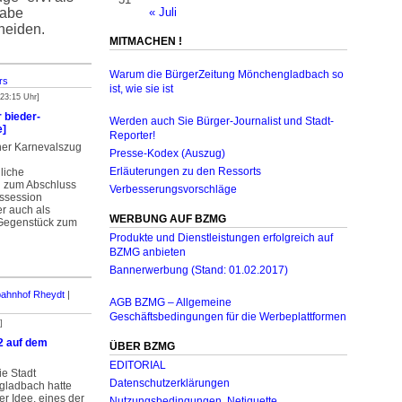
gabe
« Juli
heiden.
MITMACHEN !
Warum die BürgerZeitung Mönchengladbach so
rs
ist, wie sie ist
 23:15 Uhr]
 bieder-
Werden auch Sie Bürger-Journalist und Stadt-
e]
Reporter!
er Karnevalszug
Presse-Kodex (Auszug)
liche
Erläuterungen zu den Ressorts
g zum Abschluss
Verbesserungsvorschläge
ssession
r auch als
WERBUNG AUF BZMG
 Gegenstück zum
Produkte und Dienstleistungen erfolgreich auf
BZMG anbieten
Bannerwerbung (Stand: 01.02.2017)
ahnhof Rheydt
|
AGB BZMG – Allgemeine
Geschäftsbedingungen für die Werbeplattformen
]
2 auf dem
ÜBER BZMG
EDITORIAL
ie Stadt
Datenschutzerklärungen
ladbach hatte
der Idee, eines der
Nutzungsbedingungen, Netiquette