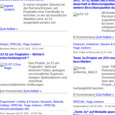
SPD: JU 52 landet nach ihrem
dauerhaft in Mönchengladba
In seiner jüngsten Sitzung hat
weitere Beschlusspunkte du
der Rat beschlossen, am
Flughafen eine Eventhalle zu
Mit breit
errichten, in der als touristische
Rat dem 
Attraktion eine JU 52
zugestim
ausgestellt werden soll.
für einen
erfolgve
Zum Artikel »
Förderant
[5 Kommentare]
Zum Artikel »
Ampel
|
SPECIAL: Hugo Junkers
Finanzen, Gebühren, Steuern & 
Hugo Junkers
Bernhard Wilms [14.07.2011 - 05:11 Uhr]
Red. Politik & Wirtschaft [11.07.2011 -
JU 52 am Flughafen – Wirklich
entscheidungsreif ?
Tante Ju-Projekt um 25% teue
beschließen
Das Projekt „Ju 52 am
Flughafen“ steht auf
Unter TO
tönernen Füßen, getragen
Ratssitzu
von künstlicher Euphorie,
kommen
mutigen Spekulationen und
Donnerst
scheinbar
über den 
unerschütterlichen Hoffnungen.
Projekt „
herbeigeführt werden.
[ein Kommentar]
Zum Artikel »
[5 Kommentare]
Zum Artikel »
Flugverkehr
|
Hobby & Freizeit
|
Neuwerk, Bettrath,
SPECIAL: Hugo Junkers
Üdding
|
SPECIAL: Hugo Junkers
|
SPECIAL:
Hauptredaktion [28.05.2011 - 21:48 Uhr
Verkehrslandeplatz MG
„Tante Ju“ auf Medaille gepr
Red. Neuwerk [10.07.2011 - 13:29 Uhr]