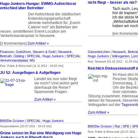
nicht fliegt – besser als nix?
Hugo-Junkers-Hangar: EWMG-Aufsichtsrat
entschied über Betreiber
Tach auch, Leu
hör dir trapsen“
Der Aufsichtsrat der städtischen
ich die stolze
Entwicklungsgesellschaft
„Wirtschaftsförd
stimmte mehrheitlich für „Event-
haben wir noch
Caterer noi!“ als Betreiber der
neuen, umstrittenen Event-Location am
[ein Kommenta
Verkehrslandesplatz in Neuwerk.
[3 Kommentare]
Zum Artikel »
Finanzen, Gebühren, Steuern & Geld
|
Neuwerk,
Giesenkirchen
|
Neuwerk, Bettrat
Bettrath, Üdding
|
SPECIAL: Hugo Junkers
|
SPECIAL:
Hugo Junkers
|
Volksgarten, Lürr
Verkehrslandeplatz MG
Red. Neuwerk [01.02.2012 - 11:29 Uhr
Red. Politik & Wirtschaft [11.11.2012 - 19:03 Uhr]
Reichlich Diskussionsstoff 
JU 52: Ausgeflogen & Aufgeflogen
Im Haus des H
Landet sie nun oder fliegt
Pescher Straße 
sie noch?
Und wohin geht
Donnerstag, 2.
überhaupt die Reise?
Uhr die Bezirk
Spannende Fragen.
ihrer nächsten 
Sitzung zusammen. Interess
Zum Artikel »
stehen für Neuwerk, Giesenk
Volksgarten auf der
Tagesord
Zum Artikel »
B90/Die Grünen
|
SPECIAL: Hugo Junkers
B90/Die Grünen
|
Rat
|
SPD
|
SPE
Hauptredaktion [20.07.2011 - 18:19 Uhr]
Red. Politik & Wirtschaft [20.07.2011 -
Grüne setzen im Rat eine Würdigung von Hugo
Junkers auch in Rheydt durch