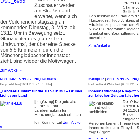
letzten E
Zuschauer werden
(„Tante J
am Straßenrand
Stelle in
erwartet, wenn sich
Geburtsstadt des Erbauers d
Flug­zeuges, Hugo Junkers, al
der Veilchendienstagszug am
Attraktion zu platzieren, um M
kommenden Dienstag, 8. März, ab
NRW-EU-Programm “Regiona
13.11 Uhr in Bewegung setzt.
fähigkeit und Beschäftigung
beworben.
Glanzlichter des „närrischen
Lindwurms“, der über eine Strecke
Zum Artikel »
von 5,5 Kilometern durch die
Mönchengladbacher Innenstadt
zieht, sind wieder die Motivwagen.
Zum Artikel »
Marktplatz
|
SPECIAL: Hugo Junkers
Marktplatz
|
SPD
|
SPECIAL: Hug
Hauptredaktion [16.11.2010 - 16:10 Uhr]
Red. Politik & Wirtschaft [06.11.2010 -
„Landeerlaubnis“ für die JU 52 in MG – Grünes
Innenstadtkonzept Rheydt: 
Licht vom Land
zur falschen Zeit am falsche
[pmg/bzmg] Die gute alte
Der Orts
„Tante JU“ hat
Rheydt–M
Landeerlaubnis für
04.11.201
Mönchengladbach erhalten.
Ratskelle
eingelade
[ein Kommentar]
Zum Artikel
Personen kamen. Thema (wied
»
Innenstadtkonzept Rheydt – 
fragt Bürger“.