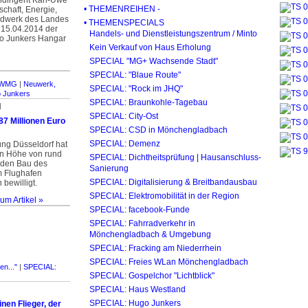
ldirigent Karl-Uwe
• THEMENREIHEN -
schaft, Energie,
andwerk des Landes
• THEMENSPECIALS
 15.04.2014 der
Handels- und Dienstleistungszentrum / Minto
go Junkers Hangar
Kein Verkauf von Haus Erholung
SPECIAL "MG+ Wachsende Stadt"
SPECIAL: "Blaue Route"
WMG
|
Neuwerk,
SPECIAL: "Rock im JHQ"
 Junkers
SPECIAL: Braunkohle-Tagebau
]
SPECIAL: City-Ost
87 Millionen Euro
SPECIAL: CSD in Mönchengladbach
SPECIAL: Demenz
ung Düsseldorf hat
n Höhe von rund
SPECIAL: Dichtheitsprüfung | Hausanschluss-
 den Bau des
Sanierung
 Flughafen
SPECIAL: Digitalisierung & Breitbandausbau
bewilligt.
SPECIAL: Elektromobilität in der Region
um Artikel »
SPECIAL: facebook-Funde
SPECIAL: Fahrradverkehr in
Mönchengladbach & Umgebung
SPECIAL: Fracking am Niederrhein
SPECIAL: Freies WLan Mönchengladbach
en..."
|
SPECIAL:
SPECIAL: Gospelchor "Lichtblick"
SPECIAL: Haus Westland
SPECIAL: Hugo Junkers
nen Flieger, der