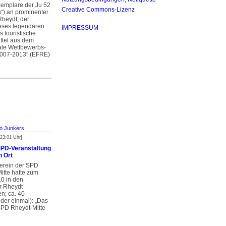
xemplare der Ju 52
Creative Commons-Lizenz
u“) an prominenter
 Rheydt, der
ieses legendären
IMPRESSUM
s touristische
ittel aus dem
le Wettbewerbs­
 2007-2013″ (EFRE)
o Junkers
 23:01 Uhr]
SPD-Veranstaltung
n Ort
verein der SPD
itte hatte zum
0 in den
r Rheydt
n; ca. 40
er einmal): „Das
SPD Rheydt-Mitte