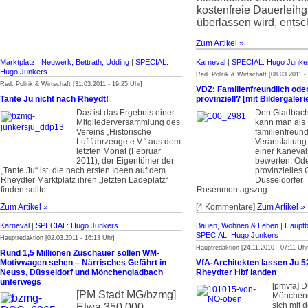
kostenfreie Dauerleih
überlassen wird, entsc
Zum Artikel »
Marktplatz
|
Neuwerk, Bettrath, Üdding
|
SPECIAL:
Karneval
|
SPECIAL: Hugo Junke
Hugo Junkers
Red. Politik & Wirtschaft [08.03.2011 -
Red. Politik & Wirtschaft [31.03.2011 - 19:25 Uhr]
VDZ: Familienfreundlich oder
Tante Ju nicht nach Rheydt!
provinziell? [mit Bildergaleri
Das ist das Ergebnis einer
Den Gladbach
Mitgliederversammlung des
kann man als
Vereins „Historische
familienfreund
Luftfahrzeuge e.V.“ aus dem
Veranstaltun
letzten Monat (Februar
einer Kaneval
2011), der Eigentümer der
bewerten. Ode
„Tante Ju“ ist, die nach ersten Ideen auf dem
provinzielles
Rheydter Marktplatz ihren „letzten Ladeplatz“
Düsseldorfer
finden sollte.
Rosenmontagszug.
Zum Artikel »
[4 Kommentare]
Zum Artikel »
Karneval
|
SPECIAL: Hugo Junkers
Bauen, Wohnen & Leben
|
Hauptb
SPECIAL: Hugo Junkers
Hauptredaktion [02.03.2011 - 16:13 Uhr]
Hauptredaktion [24.11.2010 - 07:11 Uhr
Rund 1,5 Millionen Zuschauer sollen WM-
Motivwagen sehen – Närrisches Gefährt in
VfA-Architekten lassen Ju 5
Neuss, Düsseldorf und Mönchengladbach
Rheydter Hbf landen
unterwegs
[pmvfa] D
[PM Stadt MG/bzmg]
Möncheng
sich mit 
Etwa 350.000