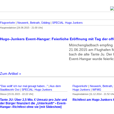
Flugverkehr
|
Neuwerk, Bettrath, Üdding
|
SPECIAL: Hugo Junkers
Hauptredaktion [24.06.2015 - 21:00 Uhr]
Hugo-Junkers Event-Hangar: Feierliche Eröffnung mit Tag der of
Mönchengladbach empfing 
21.06.2015 am Flughafen M
bach die alte Tante Ju. De
Event-Hangar wurde feierlic
Zum Artikel »
"Das wollt' ich nur mal gesagt haben..."
|
Aus dem
Flugverkehr
|
Neuwerk, Bettrath,
Stadtbezirk Ost
|
SPECIAL: Hugo Junkers
Hugo Junkers
|
WFMG
Glossi [15.01.2015 - 22:22 Uhr]
Hauptredaktion [11.12.2014 - 21:52 Uhr
Tante JU: Über 2,5 Mio. € Umsatz pro Jahr und
Richtfest am Hugo Junkers
der Bürger finanziert die „Unterkunft“ • Event-
Hangar–Richtfest ohne sie [mit Slideshow]