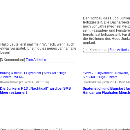
Der Rohbau des Hugo Junkers
fertiggestellt. Die Dacharbeit
noch vor Jahreswechsel weit
sein. Fassaden- und Fenster
bereits fast fertig­gestellt. Fü
die Er­öffnung des Hugo Junk
geplant.
Hallo Leute, erst mal mein Wunsch, wenn auch
etwas verspätet, für ein gutes neues Jahr an alle
[ein Kommentar]
Zum Artikel »
Leser!
[3 Kommentare]
Zum Artikel »
Bildung & Beruf
|
Flugverkehr
|
SPECIAL: Hugo
EWMG
|
Flugverkehr
|
Neuwerk, 
Junkers
|
WFMG
SPECIAL: Hugo Junkers
Hauptredaktion [22.04.2014 - 20:31 Uhr]
Hauptredaktion [22.04.2014 - 15:55 Uh
Die Junkers F 13 „Nachtigall“ wird bei SMS
Spatenstich und Baustart f
Meer restauriert
Hangar am Flughafen Mönc