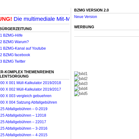
BZMG VERSION 2.0
Neue Version
G!
Die multimediale Mit-Mach-Zeitung für Mönchengladba
WERBUNG
BÜRGERZEITUNG
R-KOMPLEX THEMENREIHEN
LLENTSORGUNG