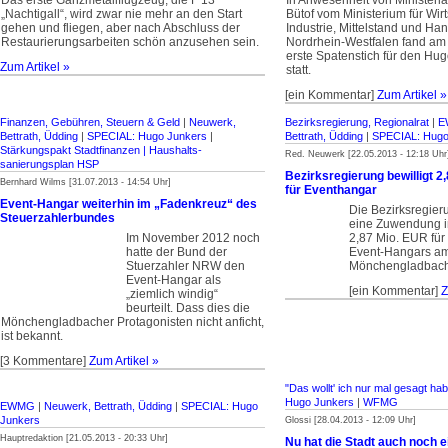
Das erste Ganzmetallflugzeug, die F 13
In Anwesenheit von Ministeria
„Nachtigall“, wird zwar nie mehr an den Start
Bütof vom Ministerium für Wirt
gehen und fliegen, aber nach Abschluss der
Industrie, Mittelstand und H
Restaurierungsarbeiten schön anzusehen sein.
Nordrhein-Westfalen fand am
erste Spatenstich für den Hu
Zum Artikel »
statt.
[ein Kommentar]
Zum Artikel »
Finanzen, Gebühren, Steuern & Geld
|
Neuwerk,
Bezirksregierung, Regionalrat
|
E
Bettrath, Üdding
|
SPECIAL: Hugo Junkers
|
Bettrath, Üdding
|
SPECIAL: Hugo
Stärkungspakt Stadt­finanzen | Haus­halts­
Red. Neuwerk [22.05.2013 - 12:18 Uhr
sanierungsplan HSP
Bezirksregierung bewilligt 2,
Bernhard Wilms [31.07.2013 - 14:54 Uhr]
für Eventhangar
Event-Hangar weiterhin im „Fadenkreuz“ des
Die Bezirksregier
Steuerzahlerbundes
eine Zuwendung i
Im November 2012 noch
2,87 Mio. EUR für
hatte der Bund der
Event-Hangars am
Stuerzahler NRW den
Mönchengladbach 
Event-Hangar als
[ein Kommentar]
Z
„ziemlich windig“
beurteilt. Dass dies die
Mönchenglad­bacher Protagonisten nicht anficht,
ist bekannt.
[3 Kommentare]
Zum Artikel »
"Das wollt' ich nur mal gesagt hab
Hugo Junkers
|
WFMG
EWMG
|
Neuwerk, Bettrath, Üdding
|
SPECIAL: Hugo
Junkers
Glossi [28.04.2013 - 12:09 Uhr]
Hauptredaktion [21.05.2013 - 20:33 Uhr]
Nu hat die Stadt auch noch ei