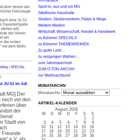
RATGEBER
Sport in, aus und um MG
t dem Verein der
rischer Fahrzeuge
Städtische Haushalte
r
Straßen, Straßenverkehr, Plätze & Wege
ach eine Ju 52
als Dauerleihgabe
Weitere Medien
stellen will,
Wirtschaft, Wissenschaft, Handel & Handwerk
heute der Verein
nef am
zu früheren SPECIALS
 die ersten
zu früheren THEMENREIHEN
“ mit dem Motiv
Zu guter Letzt ...
zu vergangen Wahlen ...
zum Jahreswechsel
dding
|
SPECIAL:
ZUM O-TON-ARCHIV
zur Weihnachtszeit
]
ür JU-52 im Juli
MONATARCHIV
Monatarchiv
adt MG]
Der
l noch vor den
ARTIKEL-KALENDER
ferien über
August 2026
ndort der
M
D
M
D
F
S
S
Dienst
1
2
er Stadt von
3
4
5
6
7
8
9
10
11
12
13
14
15
16
ach
17
18
19
20
21
22
23
r Freunde
24
25
26
27
28
29
30
uge“ e.V. als
31