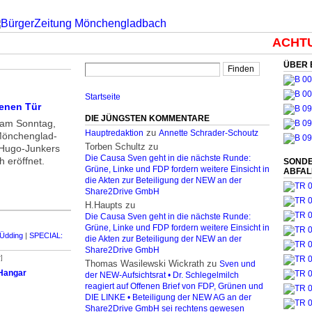
ACHTUN
ÜBER 
Startseite
fenen Tür
DIE JÜNGSTEN KOMMENTARE
am Sonntag,
zu
Hauptredaktion
Annette Schrader-Schoutz
öncheng­lad­
Torben Schultz
zu
r Hugo-Junkers
Die Causa Sven geht in die nächste Runde:
h eröffnet.
SONDE
Grüne, Linke und FDP fordern weitere Einsicht in
ABFA
die Akten zur Beteiligung der NEW an der
Share2Drive GmbH
H.Haupts
zu
Die Causa Sven geht in die nächste Runde:
Grüne, Linke und FDP fordern weitere Einsicht in
 Üdding
|
SPECIAL:
die Akten zur Beteiligung der NEW an der
Share2Drive GmbH
]
Thomas Wasilewski Wickrath
zu
Sven und
 Hangar
der NEW-Aufsichtsrat • Dr. Schlegelmilch
reagiert auf Offenen Brief von FDP, Grünen und
DIE LINKE • Beteiligung der NEW AG an der
Share2Drive GmbH sei rechtens gewesen