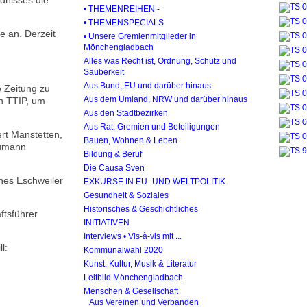
dnisses die
• THEMENREIHEN -
• THEMENSPECIALS
e an. Derzeit
• Unsere Gremienmitglieder in
Mönchengladbach
Alles was Recht ist, Ordnung, Schutz und
Sauberkeit
Aus Bund, EU und darüber hinaus
e Zeitung zu
Aus dem Umland, NRW und darüber hinaus
n TTIP, um
Aus den Stadtbezirken
Aus Rat, Gremien und Beteiligungen
rt Manstetten,
Bauen, Wohnen & Leben
aumann
Bildung & Beruf
Die Causa Sven
nes Eschweiler
EXKURSE IN EU- UND WELTPOLITIK
Gesundheit & Soziales
Historisches & Geschichtliches
ftsführer
INITIATIVEN
Interviews • Vis-à-vis mit ...
l:
Kommunalwahl 2020
Kunst, Kultur, Musik & Literatur
Leitbild Mönchengladbach
Menschen & Gesellschaft
Aus Vereinen und Verbänden