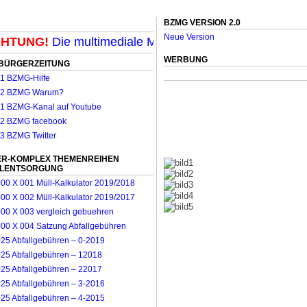
BZMG VERSION 2.0
Neue Version
TUNG!
Die multimediale Mit-Mach-Zeitung für Möncheng
WERBUNG
BÜRGERZEITUNG
R-KOMPLEX THEMENREIHEN
LLENTSORGUNG