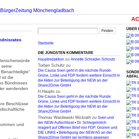
ACH
ÜBER 
ndnisrates
Startseite
DIE JÜNGSTEN KOMMENTARE
zu
Hauptredaktion
Annette Schrader-Schoutz
 Menschenwürde
Torben Schultz
zu
e seine
Die Causa Sven geht in die nächste Runde:
 Benachteiligte“
SONDE
Grüne, Linke und FDP fordern weitere Einsicht in
ABFA
 ist die
die Akten zur Beteiligung der NEW an der
es Bündnisses
Share2Drive GmbH
ller werdenden
H.Haupts
zu
Die Causa Sven geht in die nächste Runde:
Grüne, Linke und FDP fordern weitere Einsicht in
hre Beschlüsse
die Akten zur Beteiligung der NEW an der
llschaftliche
Share2Drive GmbH
Thomas Wasilewski Wickrath
zu
Sven und
der NEW-Aufsichtsrat • Dr. Schlegelmilch
inkommen und
reagiert auf Offenen Brief von FDP, Grünen und
DIE LINKE • Beteiligung der NEW AG an der
Share2Drive GmbH sei rechtens gewesen