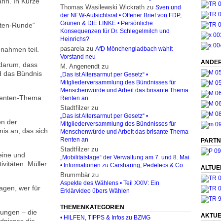
ann. In Kürze
Thomas Wasilewski Wickrath
zu
Sven und
der NEW-Aufsichtsrat • Offener Brief von FDP,
Grünen & DIE LINKE • Persönliche
enten-Runde“
Konsequenzen für Dr. Schlegelmilch und
Heinrichs?
pasarela
zu
 nahmen teil.
AfD Mönchengladbach wählt
Vorstand neu
ANDER
 darum, dass
M. Angenendt
zu
d das Bündnis
„Das ist Altersarmut per Gesetz“ •
Mitgliederversammlung des Bündnisses für
Menschenwürde und Arbeit das brisante Thema
 Renten-Thema
Renten an
Stadtfilzer
zu
„Das ist Altersarmut per Gesetz“ •
en der
Mitgliederversammlung des Bündnisses für
is an, das sich
Menschenwürde und Arbeit das brisante Thema
Renten an
PARTN
Stadtfilzer
zu
eine und
„Mobilitätstage“ der Verwaltung am 7. und 8. Mai
vitäten. Müller:
• Informationen zu Carsharing, Pedelecs & Co.
ALTUE
Brummbär
zu
Aspekte des Wählens • Teil XXIV: Ein
agen, wer für
Erklärvideo übers Wählen
THEMENKATEGORIEN
ungen – die
AKTUE
• HILFEN, TIPPS & Infos zu BZMG