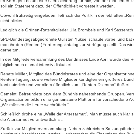
Im Kern geht es um eine Alterssicherung für alle, von der man leben k
soll ein Statement dazu der Öffentlichkeit vorgestellt werden.
Obwohl frühzeitig eingeladen, ließ sich die Politik in der lebhaften „R
nicht blicken.
Lediglich die Grünen-Ratsmitglieder Ulla Brombeis und Karl Sasserath
SPD-Bundestagsabgeordnete Gülistan Yüksel schaute vorbei und bat
man ihr den (Renten-)Forderungskatalog zur Verfügung stellt. Das wir
gerne tun.
In der Mitgliederversammlung des Bündnisses Ende April wurde das
folglich noch einmal intensiv diskutiert.
Renate Müller, Mitglied des Bündnisrates und eine der Organisatorinn
Renten-Tagung, sowie weitere Mitglieder kündigten ein größeres Bündn
kontinuierlich und vor allem öffentlich zum „Renten-Dilemma“ äußert.
Gemeint: Befreundete bzw. dem Bündnis nahestehende Gruppen, Ver
Organisationen bilden eine gemeinsame Plattform für verschiedene Akti
„Wir müssen die Leute wachrütteln.“
Schließlich drohe eine „Welle der Altersarmut“. Man müsse auch klar s
die Altersarmut verantwortlich ist.
Zurück zur Mitgliederversammlung: Neben zahlreichen Satzungsänder