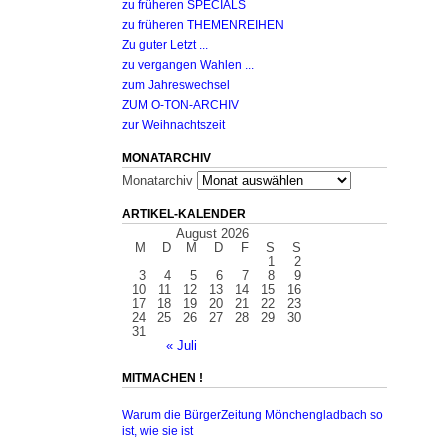
zu früheren SPECIALS
zu früheren THEMENREIHEN
Zu guter Letzt ...
zu vergangen Wahlen ...
zum Jahreswechsel
ZUM O-TON-ARCHIV
zur Weihnachtszeit
MONATARCHIV
Monatarchiv
ARTIKEL-KALENDER
August 2026
M
D
M
D
F
S
S
1
2
3
4
5
6
7
8
9
10
11
12
13
14
15
16
17
18
19
20
21
22
23
24
25
26
27
28
29
30
31
« Juli
MITMACHEN !
Warum die BürgerZeitung Mönchengladbach so
ist, wie sie ist