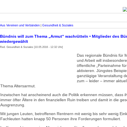
Aus Vereinen und Verbänden
|
Gesundheit & Soziales
Bündnis will zum Thema „Armut“ wachrütteln • Mitglieder des Bü
wiedergewählt
Red. Gesundheit & Soziales [10.05.2016 - 12:32 Uhr]
Das regionale Bündnis für
und Arbeit will insbesonder
öffentliche „Parteinahme für
aktivieren. Jüngstes Beispiel
ganztägige Veranstaltung d
zum – leider – immer aktue
Thema Altersarmut.
Inzwischen hat anscheinend auch die Politik erkennen müssen, dass i
immer öfter Ältere in den finanziellen Ruin treiben und damit in die gese
Ausgrenzung.
Mit jungen Leuten, betroffenen Rentnern mit wenig bis sehr wenig E
Fachleuten hatten knapp 50 Personen ihre Forderungen formuliert.