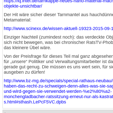
https://iq.intel.de/tarnkappe-neues-nano-material-mach
objekte-unsichtbar/
Der Hit wäre sicher dieser Tarnmantel aus hauchdün
Metamaterial:
http://www.scinexx.de/wissen-aktuell-19323-2015-09-
Einziger Nachteil (zumindest noch): das verdeckte Obj
sich nicht bewegen, was bei chronischer RatsTV-Phob
das kleinere Übel wäre.
Von der Preisfrage für dieses Teil mal ganz abgesehe
für „unsere“ Politiker und Verwaltungsmitarbeiter ist d
gerade gut genug. Die müssen es uns wert sein, für s
ausgeben zu dürfen!
http://www.bz-mg.de/specials/special-rathaus-neubau/r
haben-das-recht-zu-schweigen-denn-alles-was-sie-sa
und-wird-gegen-sie-verwendet-werden-%e2%80%a2-
monchengladbacher-ratssitzung-erneut-nur-als-kastrat
s.html#sthash.LePcF5VC.dpbs