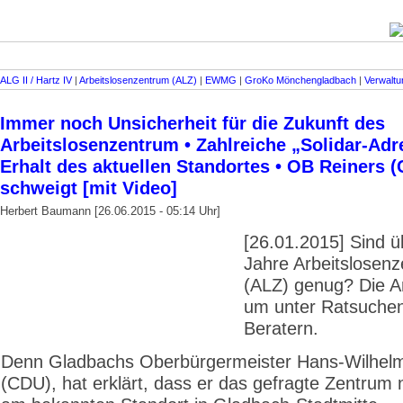
ALG II / Hartz IV
|
Arbeitslosenzentrum (ALZ)
|
EWMG
|
GroKo Mönchengladbach
|
Verwaltu
Immer noch Unsicherheit für die Zukunft des
Arbeitslosenzentrum • Zahlreiche „Solidar-Adr
Erhalt des aktuellen Standortes • OB Reiners 
schweigt [mit Video]
Herbert Baumann [26.06.2015 - 05:14 Uhr]
[26.01.2015] Sind ü
Jahre Arbeitslosen
(ALZ) genug? Die A
um unter Ratsuche
Beratern.
Denn Gladbachs Oberbürgermeister Hans-Wilhelm
(CDU), hat erklärt, dass er das gefragte Zentrum n