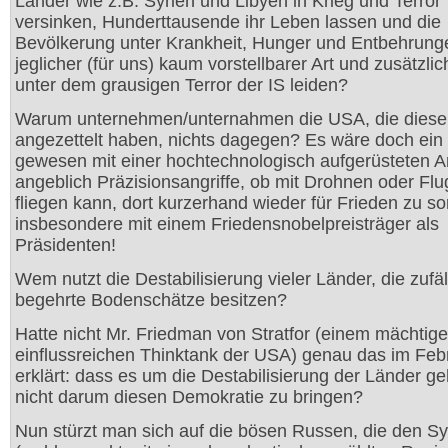
Länder wie z.B. Syrien und Libyen in Krieg und Terror
versinken, Hunderttausende ihr Leben lassen und die
Bevölkerung unter Krankheit, Hunger und Entbehrung
jeglicher (für uns) kaum vorstellbarer Art und zusätzli
unter dem grausigen Terror der IS leiden?
Warum unternehmen/unternahmen die USA, die diese
angezettelt haben, nichts dagegen? Es wäre doch ein 
gewesen mit einer hochtechnologisch aufgerüsteten A
angeblich Präzisionsangriffe, ob mit Drohnen oder Fl
fliegen kann, dort kurzerhand wieder für Frieden zu s
insbesondere mit einem Friedensnobelpreisträger als
Präsidenten!
Wem nutzt die Destabilisierung vieler Länder, die zufäll
begehrte Bodenschätze besitzen?
Hatte nicht Mr. Friedman von Stratfor (einem mächtige
einflussreichen Thinktank der USA) genau das im Feb
erklärt: dass es um die Destabilisierung der Länder g
nicht darum diesen Demokratie zu bringen?
Nun stürzt man sich auf die bösen Russen, die den Sy