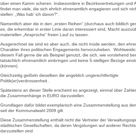
über einen Kamm scheren. Insbesondere in Bezirksvertretungen und
findet man viele, die sich ehrlich ehrenamtlich engagieren und sich nic
stellen: „Was hab‘ ich davon?“.
Namentlich aber die in den „ersten Reihen“ (durchaus auch bildlich ge
es, die erkennbar in erster Linie daran interessiert sind, Macht auszuü
materiellen „Ansprüche“ freien Lauf zu lassen.
Ausgerechnet sie sind es aber auch, die nicht müde werden, den ehre
Charakter ihres politischen Engagements hervorzuheben. Wohlweislic
diesem Fall gerne die als Beispiel genutzt, die sich, wie vorstehend be
tatsächlich ehrenamtlich einbringen und keine 5-stelligen Bezüge eins
(können).
Gleichzeitig geißeln dieselben die angeblich ungerechtfertigte
Politik(er)verdrossenheit..
Spätestens an dieser Stelle erscheint es angezeigt, einmal über Zahl
die Zusammenhänge in EURO darzustellen.
Grundlagen dafür bildet exemplarisch eine Zusammenstellung aus dem
seit der Kommunalwahl 2009 gilt.
Diese Zusammenstellung enthält nicht die Vertreter der Verwaltungsspi
städtischen Gesellschaften, da deren Vergütungen auf anderer Recht
darzustellen sind.