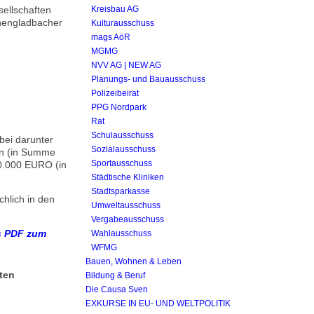
sellschaften
Kreisbau AG
chengladbacher
Kulturausschuss
mags AöR
MGMG
NVV AG | NEW AG
Planungs- und Bauausschuss
Polizeibeirat
PPG Nordpark
Rat
Schulausschuss
bei darunter
Sozialausschuss
en (in Summe
Sportausschuss
0.000 EURO (in
Städtische Kliniken
Stadtsparkasse
chlich in den
Umweltausschuss
Vergabeausschuss
ls PDF zum
Wahlausschuss
WFMG
Bauen, Wohnen & Leben
ten
Bildung & Beruf
Die Causa Sven
EXKURSE IN EU- UND WELTPOLITIK