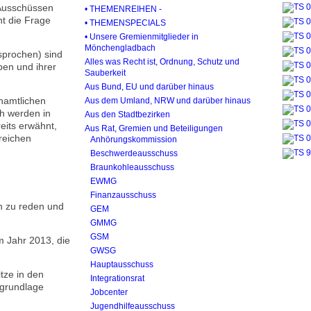
 Ausschüssen
• THEMENREIHEN -
ht die Frage
• THEMENSPECIALS
• Unsere Gremienmitglieder in
Mönchengladbach
sprochen) sind
Alles was Recht ist, Ordnung, Schutz und
ben und ihrer
Sauberkeit
Aus Bund, EU und darüber hinaus
namtlichen
Aus dem Umland, NRW und darüber hinaus
h werden in
Aus den Stadtbezirken
reits erwähnt,
Aus Rat, Gremien und Beteiligungen
treichen
Anhörungskommission
Beschwerdeausschuss
Braunkohleausschuss
EWMG
Finanzausschuss
en zu reden und
GEM
GMMG
GSM
 Jahr 2013, die
GWSG
Hauptausschuss
tze in den
Integrationsrat
sgrundlage
Jobcenter
Jugendhilfeausschuss