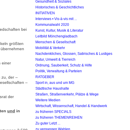
Gesundheit & Soziales
Historisches & Geschichtliches
INITIATIVEN
Interviews • Vis-à-vis mit ...
Kommunalwahl 2020
iedschaften bei
Kunst, Kultur, Musik & Literatur
Leitbild Mönchengladbach
Menschen & Gesellschaft
keln größten
Mobilität & Verkehr
at übernehmen
Nachdenkliches, Glossen, Satirisches & Lustiges
Natur, Umwelt & Tierreich
 einer
Ordnung, Sauberkeit, Schutz & Hilfe
Politik, Verwaltung & Parteien
 zu, der –
RATGEBER
Gesellschaften –
Sport in, aus und um MG
Städtische Haushalte
Straßen, Straßenverkehr, Plätze & Wege
srat der
Weitere Medien
Wirtschaft, Wissenschaft, Handel & Handwerk
ften
und
in
zu früheren SPECIALS
zu früheren THEMENREIHEN
Zu guter Letzt ...
zu vergangen Wahlen ...