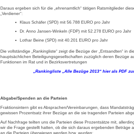
Daraus ergeben sich für die „ehrenamtlich“ tätigen Ratsmitglieder die
„Verdiener“:
Klaus Schäfer (SPD) mit 56.788 EURO pro Jahr
Dr. Anno Jansen-Winkeln (FDP) mit 52.278 EURO pro Jahr
Lothar Beine (SPD) mit 40.201 EURO pro Jahr
Die vollständige „Rankingliste“ zeigt die Bezüge der „Entsandten“ in di
hauptsächlichen Beteiligungsgesellschaften zuzüglich deren Bezüge au
Funktionen im Rat und in Bezirksvertretungen
„Rankingliste „Alle Bezüge 2013“ hier als PDF 
Abgabe/Spenden an die Parteien
Fraktionsintern gibt es Absprachen/Vereinbarungen, dass Mandatsträg
gewissen Prozentsatz ihrer Bezüge an die sie tragenden Parteien abg
Auf Nachfrage teilten uns die Parteien diese Prozentsätze mit, allerdi
wir die Frage gestellt hatten, ob die sich daraus ergebenden Beträge a
an die Parteien überwiesen werden bzw. wurden: