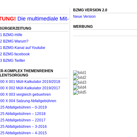
BZMG VERSION 2.0
Neue Version
NG!
Die multimediale Mit-Mach-Zeitung für Mönchenglad
WERBUNG
BÜRGERZEITUNG
R-KOMPLEX THEMENREIHEN
LLENTSORGUNG