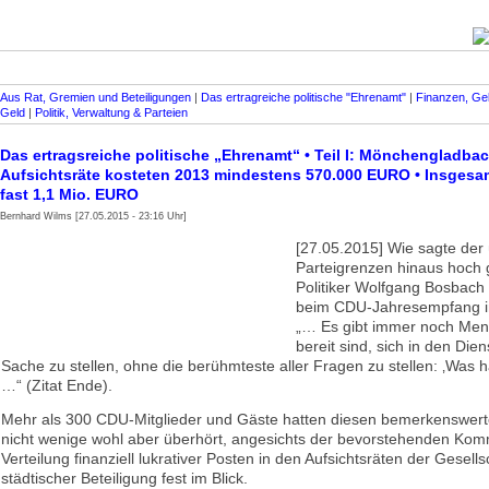
Aus Rat, Gremien und Beteiligungen
|
Das ertragreiche politische "Ehrenamt"
|
Finanzen, Ge
Geld
|
Politik, Verwaltung & Parteien
Das ertragsreiche politische „Ehren­amt“ • Teil I: Mönchengladba
Aufsichtsräte kosteten 2013 mindestens 570.000 EURO • Insgesam
fast 1,1 Mio. EURO
Bernhard Wilms [27.05.2015 - 23:16 Uhr]
[27.05.2015] Wie sagte der
Parteigrenzen hinaus hoch
Politiker Wolfgang Bosbach
beim CDU-Jahres­empfang i
„… Es gibt immer noch Men
bereit sind, sich in den Dien
Sache zu stellen, ohne die berühmteste aller Fragen zu stellen: ‚Was h
…“ (Zitat Ende).
Mehr als 300 CDU-Mitglieder und Gäste hatten diesen bemerkenswert
nicht wenige wohl aber überhört, angesichts der bevorstehenden Kom
Verteilung finanziell lukrativer Posten in den Aufsichtsräten der Gesells
städtischer Beteiligung fest im Blick.