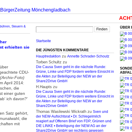
ACHTU
bühren, Steuern &
ÜBER 
Startseite
cher
t erhielten sie
DIE JÜNGSTEN KOMMENTARE
zu
Hauptredaktion
Annette Schrader-Schoutz
Torben Schultz
zu
 über
Die Causa Sven geht in die nächste Runde:
SONDE
 geachtete CDU-
Grüne, Linke und FDP fordern weitere Einsicht in
ABFA
die Akten zur Beteiligung der NEW an der
(Archiv-Foto)
Share2Drive GmbH
m April 2014:
H.Haupts
zu
schen, die
Die Causa Sven geht in die nächste Runde:
st einer guten
Grüne, Linke und FDP fordern weitere Einsicht in
ab‘ ich davon?‘
die Akten zur Beteiligung der NEW an der
Share2Drive GmbH
Thomas Wasilewski Wickrath
zu
Sven und
en Satz gehört,
der NEW-Aufsichtsrat • Dr. Schlegelmilch
munalwahl, die
reagiert auf Offenen Brief von FDP, Grünen und
chaften mit
DIE LINKE • Beteiligung der NEW AG an der
Share2Drive GmbH sei rechtens gewesen