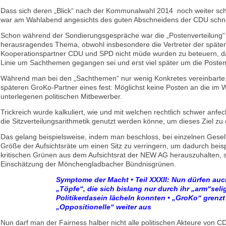
Dass sich deren „Blick“ nach der Kommunalwahl 2014 noch weiter sc
war am Wahlabend angesichts des guten Abschneidens der CDU schnel
Schon während der Sondierungsgespräche war die „Postenverteilung“
herausragendes Thema, obwohl insbesondere die Vertreter der späte
Kooperationspartner CDU und SPD nicht müde wurden zu beteuern, da
Linie um Sachthemen gegangen sei und erst viel später um die Poste
Während man bei den „Sachthemen“ nur wenig Konkretes vereinbarte, 
späteren GroKo-Partner eines fest: Möglichst keine Posten an die im
unterlegenen politischen Mitbewerber.
Trickreich wurde kalkuliert, wie und mit welchen rechtlich schwer anfec
die Sitzverteilungsarithmetik genutzt werden könne, um dieses Ziel zu 
Das gelang beispielsweise, indem man beschloss, bei einzelnen Gesel
Größe der Aufsichtsräte um einen Sitz zu verringern, um dadurch beisp
kritischen Grünen aus dem Aufsichtsrat der NEW AG herauszuhalten, s
Einschätzung der Mönchengladbacher Bündnisgrünen.
Symptome der Macht • Teil XXXII: Nun dürfen auc
„Töpfe“, die sich bislang nur durch ihr „arm“seli
Politikerdasein lächeln konnten • „GroKo“ grenzt
„Oppositionelle“ weiter aus
Nun darf man der Fairness halber nicht alle politischen Akteure von 