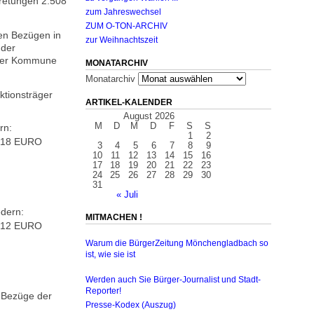
tretungen 2.508
zum Jahreswechsel
ZUM O-TON-ARCHIV
ten Bezügen in
zur Weihnachtszeit
 der
 der Kommune
MONATARCHIV
Monatarchiv
ktionsträger
ARTIKEL-KALENDER
August 2026
M
D
M
D
F
S
S
rn:
1
2
.318 EURO
3
4
5
6
7
8
9
10
11
12
13
14
15
16
17
18
19
20
21
22
23
24
25
26
27
28
29
30
31
« Juli
edern:
MITMACHEN !
.212 EURO
Warum die BürgerZeitung Mönchengladbach so
ist, wie sie ist
Werden auch Sie Bürger-Journalist und Stadt-
Reporter!
r Bezüge der
Presse-Kodex (Auszug)