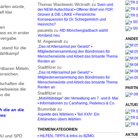
Thomas Wasilewski Wickrath
zu
Sven und
härfen würde,
der NEW-Aufsichtsrat • Offener Brief von FDP,
l klar.
Grünen & DIE LINKE • Persönliche
Konsequenzen für Dr. Schlegelmilch und
Heinrichs?
ren
pasarela
zu
AfD Mönchengladbach wählt
ss es in erster
Vorstand neu
nvergabe.
ANDER
M. Angenendt
zu
„Das ist Altersarmut per Gesetz“ •
stand für die
Mitgliederversammlung des Bündnisses für
 Wahlkampf
Menschenwürde und Arbeit das brisante Thema
Renten an
Stadtfilzer
zu
htbaren Mitteln,
„Das ist Altersarmut per Gesetz“ •
erreichen.
Mitgliederversammlung des Bündnisses für
Menschenwürde und Arbeit das brisante Thema
lschaften die
Renten an
PARTN
ielsweise die
Stadtfilzer
zu
o die
„Mobilitätstage“ der Verwaltung am 7. und 8. Mai
• Informationen zu Carsharing, Pedelecs & Co.
ALTUE
Brummbär
zu
h die an die
Aspekte des Wählens • Teil XXIV: Ein
ges
Erklärvideo übers Wählen
THEMENKATEGORIEN
AKTUE
CDU und SPD
• HILFEN, TIPPS & Infos zu BZMG