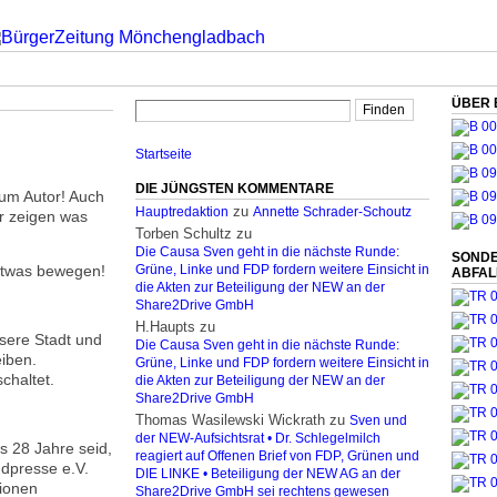
ÜBER 
Startseite
DIE JÜNGSTEN KOMMENTARE
um Autor! Auch
zu
Hauptredaktion
Annette Schrader-Schoutz
r zeigen was
Torben Schultz
zu
Die Causa Sven geht in die nächste Runde:
SONDE
 etwas bewegen!
Grüne, Linke und FDP fordern weitere Einsicht in
ABFA
die Akten zur Beteiligung der NEW an der
Share2Drive GmbH
H.Haupts
zu
nsere Stadt und
Die Causa Sven geht in die nächste Runde:
eiben.
Grüne, Linke und FDP fordern weitere Einsicht in
chaltet.
die Akten zur Beteiligung der NEW an der
Share2Drive GmbH
Thomas Wasilewski Wickrath
zu
Sven und
der NEW-Aufsichtsrat • Dr. Schlegelmilch
ls 28 Jahre seid,
reagiert auf Offenen Brief von FDP, Grünen und
dpresse e.V.
DIE LINKE • Beteiligung der NEW AG an der
tionen
Share2Drive GmbH sei rechtens gewesen