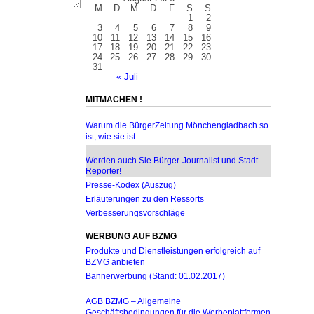
M
D
M
D
F
S
S
1
2
3
4
5
6
7
8
9
10
11
12
13
14
15
16
17
18
19
20
21
22
23
24
25
26
27
28
29
30
31
« Juli
MITMACHEN !
Warum die BürgerZeitung Mönchengladbach so
ist, wie sie ist
Werden auch Sie Bürger-Journalist und Stadt-
Reporter!
Presse-Kodex (Auszug)
Erläuterungen zu den Ressorts
Verbesserungsvorschläge
WERBUNG AUF BZMG
Produkte und Dienstleistungen erfolgreich auf
BZMG anbieten
Bannerwerbung (Stand: 01.02.2017)
AGB BZMG – Allgemeine
Geschäftsbedingungen für die Werbeplattformen