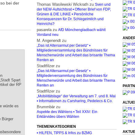
 so bei der
Thomas Wasilewski Wickrath
zu
Sven und
der NEW-Aufsichtsrat • Offener Brief von FDP,
Grünen & DIE LINKE • Persönliche
Konsequenzen für Dr. Schlegelmilch und
Heinrichs?
pasarela
zu
AfD Mönchengladbach wählt
Vorstand neu
ANDER
M. Angenendt
zu
„Das ist Altersarmut per Gesetz“ •
Mitgliederversammlung des Bündnisses für
Menschenwürde und Arbeit das brisante Thema
Renten an
Stadtfilzer
zu
!
„Das ist Altersarmut per Gesetz“ •
en
Mitgliederversammlung des Bündnisses für
„Stadt Spart
Menschenwürde und Arbeit das brisante Thema
tikel der RP
Renten an
PARTN
Stadtfilzer
zu
„Mobilitätstage“ der Verwaltung am 7. und 8. Mai
• Informationen zu Carsharing, Pedelecs & Co.
ALTUE
ie würde es
Brummbär
zu
Aspekte des Wählens • Teil XXIV: Ein
Erklärvideo übers Wählen
e Bürger
THEMENKATEGORIEN
AKTUE
insbesondere
• HILFEN, TIPPS & Infos zu BZMG