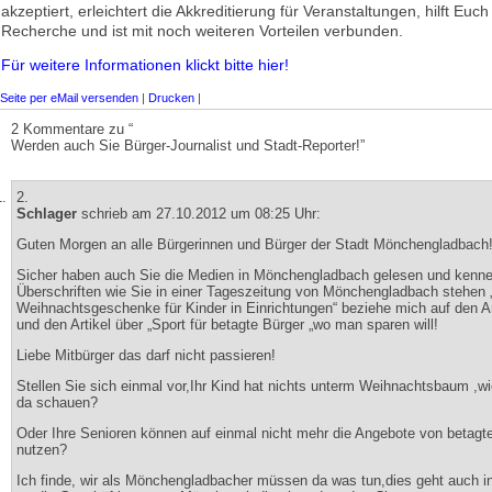
akzeptiert, erleichtert die Akkreditierung für Veranstaltungen, hilft Euch
Recherche und ist mit noch weiteren Vorteilen verbunden.
Für weitere Informationen klickt bitte hier!
Seite per eMail versenden
|
Drucken
|
2 Kommentare zu “
Werden auch Sie Bürger-Journalist und Stadt-Reporter!”
2.
Schlager
schrieb am 27.10.2012 um 08:25 Uhr:
Guten Morgen an alle Bürgerinnen und Bürger der Stadt Mönchengladbach
Sicher haben auch Sie die Medien in Mönchengladbach gelesen und kenn
Überschriften wie Sie in einer Tageszeitung von Mönchengladbach stehen 
Weihnachtsgeschenke für Kinder in Einrichtungen“ beziehe mich auf den Ar
und den Artikel über „Sport für betagte Bürger „wo man sparen will!
Liebe Mitbürger das darf nicht passieren!
Stellen Sie sich einmal vor,Ihr Kind hat nichts unterm Weihnachtsbaum ,w
da schauen?
Oder Ihre Senioren können auf einmal nicht mehr die Angebote von betagt
nutzen?
Ich finde, wir als Mönchengladbacher müssen da was tun,dies geht auch 