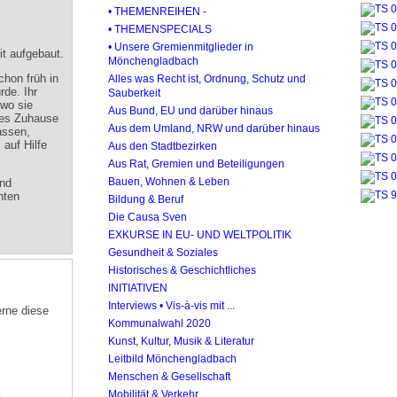
• THEMENREIHEN -
• THEMENSPECIALS
• Unsere Gremienmitglieder in
t aufgebaut.
Mönchengladbach
chon früh in
Alles was Recht ist, Ordnung, Schutz und
de. Ihr
Sauberkeit
 wo sie
Aus Bund, EU und darüber hinaus
tes Zuhause
Aus dem Umland, NRW und darüber hinaus
assen,
 auf Hilfe
Aus den Stadtbezirken
Aus Rat, Gremien und Beteiligungen
Bauen, Wohnen & Leben
ind
hten
Bildung & Beruf
Die Causa Sven
EXKURSE IN EU- UND WELTPOLITIK
Gesundheit & Soziales
Historisches & Geschichtliches
INITIATIVEN
Interviews • Vis-à-vis mit ...
rne diese
Kommunalwahl 2020
Kunst, Kultur, Musik & Literatur
Leitbild Mönchengladbach
Menschen & Gesellschaft
Mobilität & Verkehr