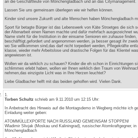
an die Geschäftleute von Mönchengladbach und an das Citymanagement.
Lassen Sie uns gemeinsam überlegen wie wir helfen können.
Kinder sind unsere Zukunft und alte Menschen haben Mönchengladbach mi
Sport für betagte Bürger ist das Lebenswerk von Käte Stroetges die sich s
der Altenarbeit einen Namen machte und dafür mehrfach ausgezeichnet wur
Name steht für die Institution in der einsame Senioren ein zuhause finden,
beschäfftigt,gefordert und angenommen werden, ja besser gesagt ihr zwei
wo Sie willkommen sind,das darf nicht torpediert werden, Pflegekräfte entl
klasse, wieder mehr Arbeitslose und drastische Folgen für das Klientel was
angewiesen ist.
Wollen wir da wirklich zu schauen? Kinder die eh schon in Einrichtungen s
schlimmes erlebt haben, wollen wir Ihnen wirklich den Traum von Weihnac
nehmen,das einzigste Licht was in Ihre Herzen leuchtet?
Liebe Gladbacher helft mit das beiden geholfen wird. Vielen Dank.
1.
Torben Schultz
schrieb am 9.11.2010 um 12:15 Uhr:
In Anbetracht des Hinweis auf die Montagsdemo in Wegberg möchte ich ge
Einladung weiter geben:
ATOMMÜLLEXPORTE NACH RUSSLAND GEMEINSAM STOPPEN!
Wladimir Slivjak (Moskau und Kaliningrad), russischer Atomkraftgegner, in
Mönchengladbach