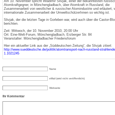
Am 10. November spricht Wladimir Slivjak, einer der bekanntesten russis
Atomkraftgegner, in Mönchengladbach, über Atomkraft in Russland, die
Zusammenarbeit von westlicher & russischer Atomindustrie und erläutert, 
internationale Zusammenarbeit der UmweltschützerInnen so wichtig ist.
Slivjak, der die letzten Tage in Gorleben war, wird auch über die Castor-B
berichten.
Zeit: Mittwoch, der 10. November 2010, 20:00 Uhr
Ort: Eine-Welt-Forum, Mönchengladbach, Erzberger Str. 84
Veranstalter: Mönchengladbacher Friedensforum
Hier ein aktueller Link aus der „Süddeutschen Zeitung“, die Slivjak zitiert:
http://www.sueddeutsche.de/politik/atomtransport-nach-russland-strahlende
1.1021245
Name
eMail (wird nicht veröffentlicht)
Webseite
Ihr Kommentar