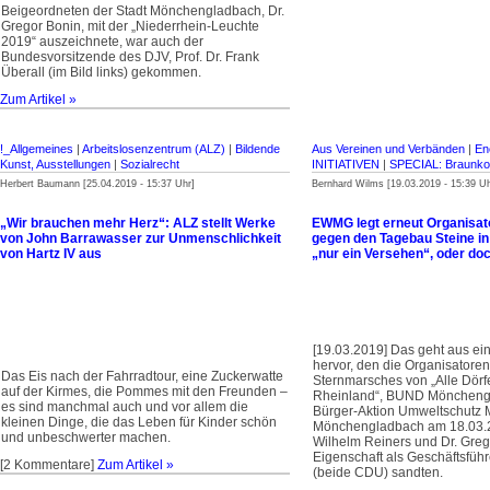
Beigeordneten der Stadt Mönchengladbach, Dr.
Gregor Bonin, mit der „Niederrhein-Leuchte
2019“ auszeichnete, war auch der
Bundesvorsitzende des DJV, Prof. Dr. Frank
Überall (im Bild links) gekommen.
Zum Artikel »
!_Allgemeines
|
Arbeitslosenzentrum (ALZ)
|
Bildende
Aus Vereinen und Verbänden
|
Ene
Kunst, Ausstellungen
|
Sozialrecht
INITIATIVEN
|
SPECIAL: Braunko
Herbert Baumann [25.04.2019 - 15:37 Uhr]
Bernhard Wilms [19.03.2019 - 15:39 Uh
„Wir brauchen mehr Herz“: ALZ stellt Werke
EWMG legt erneut Organisat
von John Barrawasser zur Unmenschlichkeit
gegen den Tagebau Steine in
von Hartz IV aus
„nur ein Versehen“, oder do
[19.03.2019] Das geht aus ei
hervor, den die Organisatoren
Das Eis nach der Fahrradtour, eine Zuckerwatte
Sternmarsches von „Alle Dörf
auf der Kirmes, die Pommes mit den Freunden –
Rheinland“, BUND Mönchen
es sind manchmal auch und vor allem die
Bürger-Aktion Umweltschut
kleinen Dinge, die das Leben für Kinder schön
Mönchengladbach am 18.03.
und unbeschwerter machen.
Wilhelm Reiners und Dr. Greg
Eigenschaft als Geschäftsfü
[2 Kommentare]
Zum Artikel »
(beide CDU) sandten.