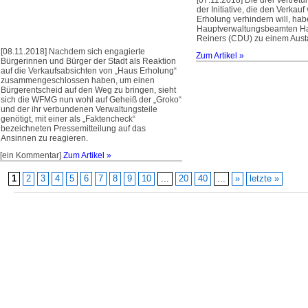
[07.11.2018] Die drei Vertretu
der Initiative, die den Verkau
Erholung verhindern will, hab
Hauptverwaltungsbeamten H
Reiners (CDU) zu einem Austa
[08.11.2018] Nachdem sich engagierte
Zum Artikel »
Bürgerinnen und Bürger der Stadt als Reaktion
auf die Verkaufsabsichten von „Haus Erholung“
zusammengeschlossen haben, um einen
Bürgerentscheid auf den Weg zu bringen, sieht
sich die WFMG nun wohl auf Geheiß der „Groko“
und der ihr verbundenen Verwaltungsteile
genötigt, mit einer als „Faktencheck“
bezeichneten Pressemitteilung auf das
Ansinnen zu reagieren.
[ein Kommentar]
Zum Artikel »
1
2
3
4
5
6
7
8
9
10
...
20
40
...
»
letzte »