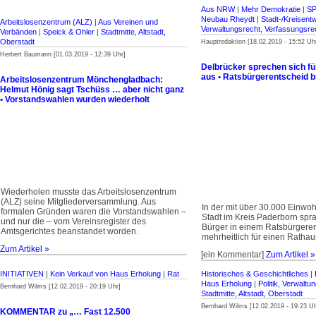
Aus NRW
|
Mehr Demokratie
|
SP
Neubau Rheydt
|
Stadt-/Kreisent
Arbeitslosenzentrum (ALZ)
|
Aus Vereinen und
Verwaltungsrecht, Verfassungsre
Verbänden
|
Speick & Ohler
|
Stadtmitte, Altstadt,
Oberstadt
Hauptredaktion [18.02.2019 - 15:52 Uh
Herbert Baumann [01.03.2019 - 12:39 Uhr]
Delbrücker sprechen sich f
aus • Ratsbürger­entscheid b
Arbeitslosenzentrum Mönchengladbach:
Helmut Hönig sagt Tschüss … aber nicht ganz
• Vorstandswahlen wurden wiederholt
Wiederholen musste das Arbeitslosen­zentrum
(ALZ) seine Mitglieder­ver­sammlung. Aus
In der mit über 30.000 Einwo
formalen Gründen waren die Vorstandswahlen –
Stadt im Kreis Paderborn spr
und nur die – vom Vereinsregister des
Bürger in einem Ratsbürgeren
Amtsgerichtes beanstandet worden.
mehrheitlich für einen Ratha
Zum Artikel »
[ein Kommentar]
Zum Artikel »
INITIATIVEN
|
Kein Verkauf von Haus Erholung
|
Rat
Historisches & Geschichtliches
|
Haus Erholung
|
Politik, Verwaltu
Bernhard Wilms [12.02.2019 - 20:19 Uhr]
Stadtmitte, Altstadt, Oberstadt
Bernhard Wilms [12.02.2019 - 19:23 Uh
KOMMENTAR zu „… Fast 12.500