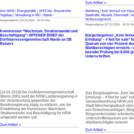
Zum Artikel »
Aus NRW
|
Energiepolitik
|
SPECIAL: Braunkohle-
Abteiberg
|
Kein Verkauf von Hau
Tagebau
|
Verwaltung in MG
|
Wanlo
Stadtmitte, Altstadt, Oberstadt
|
V
Verfassungsrecht
Hauptredaktion [14.03.2019 - 20:16 Uhr]
Hauptredaktion [07.03.2019 - 16:29 Uh
Kommission “Wachstum, Strukturwandel und
Beschäftigung“: OFFENER BRIEF der
Bürgerbegehren „Kein Verk
Dorfinteressengemeinschaft Wanlo an OB
Erholung! – # Not for sale“ 
Reiners
Quorum von vier Prozent de
Wahlberechtigten erreicht • 
beendet Prüfung bei 8.600 gü
Unterschriften
[14.03.2019] Die Dorfinteressengemeinschaft
Das Bürgebegehren „Kein Ve
Wanlo (DIG) sieht die NRW-Landesregierung in
Erholung! – # Not for sale“ h
der Verantwortung gegenüber der
Gemeindeordnung NRW und d
Bundesregierung zügig zu erklären, wie die
Stadt Mönchengladbach über
Empfehlung der Kommission Wachstum,
von Einwohneranträgen, Bür
Strukturwandel und Beschäftigung für NRW
Bürgerentscheiden erforderli
umgesetzt werden soll.
Unterschriftenquorum von vie
Wahlberechtigten erreicht.
Zum Artikel »
Zum Artikel »