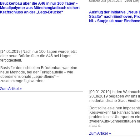
Susanne Jud [09.01.2019 - 21:01 Uhr]
Brückenbau über die A46 in nur 100 Tagen •
Metallpolymer aus Mönchengladbach sichert
Kraftschluss an der „Lego-Brücke“
Ausflug der Initiative „Neue
Straße“ nach Eindhoven, Pro
NL • Stapje uit naar Eindhove
[14.01.2019] Nach nur 100 Tagen wurde jetzt
eine neue Brücke über die A46 bei Hagen
fertiggestellt.
Basis für den schnellen Brückenbau war eine
neue Methode, bei der Fertigbauteile – wie
überdimensionale „Lego-Steine“ –
zusammengefügt wurden.
Zum Artikel »
[09.01.2019] In den Weihnach
2018/2019 begaben wir uns i
niederländische Stadt Eindho
Dort sollte es einen imposa
Kreisverkehr für Fahrradfahre
problemloses Überqueren ei
zweier Auto-Schnellstraßen 
macht.
Zum Artikel »