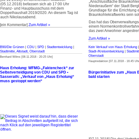
„Anschlussfläche Braunkohle
(05.12.2018) befassen sich ab 17:00 Uhr
Niederaußem“ der Stadt Berg
Finanz- und Hauptausschuss mit dem
Grundlage für die Errichtung
Doppelhaushalt 2019/2020. An diesem Tag ist
Braunkohlekraftwerks sein soll
auch Nikolausabend.
Das hat das Oberverwaltungsg
[ein Kommentar]
Zum Artikel »
einem Normenkontrollverfahr
das zwei Anwohner angestreng
Zum Artikel »
B90/Die Grünen
|
CDU
|
SPD
|
Stadtentwicklung
|
Kein Verkauf von Haus Erholung
Stadtmitte, Altstadt, Oberstadt
Stadt-/Kreisentwicklung
|
Stadtmitt
Oberstadt
Bernhard Wilms [08.11.2018 - 20:25 Uhr]
Hauptredaktion [07.11.2018 - 16:45 Uhr
Haus Erholung: WFMG-„Faktencheck“ zur
Selbstverteidigung von CDU und SPD •
Bürgerinitiative zum „Haus 
Sasserath: „Verkauf von „Haus Erholung“
bald starten
muss gestoppt werden“