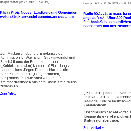
Hauptredaktion [05.02.2019 - 18:39 Uhr]
Bernhard Wilms [05.02.2019 - 14:00 Uh
Rhein-Kreis Neuss: Landkreis und Gemeinden
Radio 90.1: „Laut mags ist e
wollen Strukturwandel gemeinsam gestalten
angelaufen.“ • Über 340 Rea
facebook-Seite des örtliche
beobachtet und hier zusamm
Zum Austausch über die Ergebnisse der
Kommission für Wachstum, Strukturwandel und
Beschäftigung der Bundesregierung
(„Kohlekommission) kamen auf Einladung von
Landrat Hans-Jürgen Petrauschke jetzt die
Bundes- und Landtagsabgeordneten,
Bürgermeister sowie Vorsitzenden der
Kreistagsfraktionen aus dem Rhein-Kreis Neuss
zusammen.
[05.02.2019] Innerhalb von 1
Zum Artikel »
am 04.02.2019 der „Rolltonne
Radio 90.1 die bemerkenswer
Kommentaren.
Einschließlich der Antworten 
Kommentare veröffentlichten 
Diskussionsbeiträge
.
Zum Artikel »