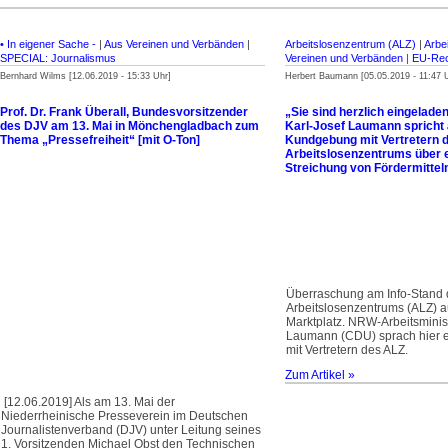
• In eigener Sache -
|
Aus Vereinen und Verbänden
|
Arbeitslosenzentrum (ALZ)
|
Arbe
SPECIAL: Journalismus
Vereinen und Verbänden
|
EU-Rec
Bernhard Wilms [12.06.2019 - 15:33 Uhr]
Herbert Baumann [05.05.2019 - 11:47 
Prof. Dr. Frank Überall, Bundesvor­sitzender
„Sie sind herzlich eingeladen
des DJV am 13. Mai in Mönchengladbach zum
Karl-Josef Laumann spricht 
Thema „Pressefreiheit“ [mit O-Ton]
Kundgebung mit Vertretern 
Arbeitslosenzentrums über 
Streichung von Fördermittel
Überraschung am Info-Stand
Arbeitslosenzentrums (ALZ) 
Marktplatz. NRW-Arbeitsminist
Laumann (CDU) sprach hier 
mit Vertretern des ALZ.
Zum Artikel »
[12.06.2019] Als am 13. Mai der
Niederrheinische Presseverein im Deutschen
Journalistenverband (DJV) unter Leitung seines
1. Vorsitzenden Michael Obst den Technischen