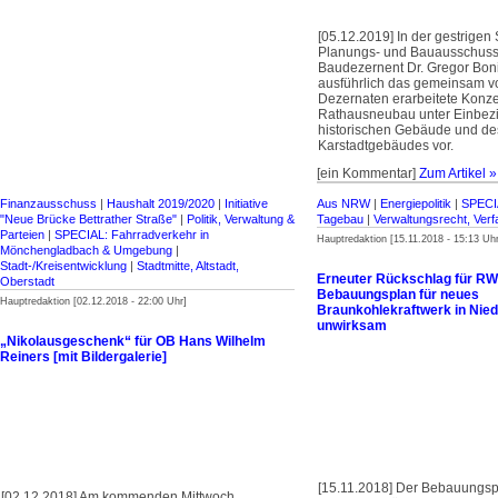
[05.12.2019] In der gestrigen
Planungs- und Bauausschusse
Baudezernent Dr. Gregor Bon
ausführlich das gemeinsam 
Dezernaten erarbeitete Konze
Rathausneubau unter Einbez
historischen Gebäude und de
Karstadtgebäudes vor.
[ein Kommentar]
Zum Artikel »
Finanzausschuss
|
Haushalt 2019/2020
|
Initiative
Aus NRW
|
Energiepolitik
|
SPECIA
"Neue Brücke Bettrather Straße"
|
Politik, Verwaltung &
Tagebau
|
Verwaltungsrecht, Ver
Parteien
|
SPECIAL: Fahrradverkehr in
Hauptredaktion [15.11.2018 - 15:13 Uhr
Mönchengladbach & Umgebung
|
Stadt-/Kreisentwicklung
|
Stadtmitte, Altstadt,
Erneuter Rückschlag für RW
Oberstadt
Bebauungsplan für neues
Hauptredaktion [02.12.2018 - 22:00 Uhr]
Braunkohlekraftwerk in Ni
unwirksam
„Nikolausgeschenk“ für OB Hans Wilhelm
Reiners [mit Bildergalerie]
[15.11.2018] Der Bebauungsp
[02.12.2018] Am kommenden Mittwoch