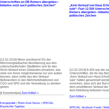
Unterschriften an OB Reiners übergeben •
Initiative setzt auch politisches Zeichen“
„Kein Verkauf von Haus Erho
sale“: Fast 12.500 Unterschr
Reiners übergeben • Initiativ
politisches Zeichen
[12.02.2019] Wenn annähernd 5% der
Mönchengladbacher Bevölkerung aus den
unterschiedlichsten Stadtteilen sich für den
Nicht-Verkauf eines Gebäudes einsetzen, das
[12.02.2019] 8.400 war die m
viele von ihnen möglicherweise nur von außen
Unterschriften, die für das B
kennen, dann sollte das den Verkauf-
„Kein Verkauf von Haus Erholu
Befürwortern in den Mehrheitsfraktionen von
sale“ hätten gesammelt werd
CDU und SPD und der Verwaltung zu denken
erreichen, dass sich der Rat 
geben.
dem umstrittenen Verkauf der 
dem Abteiberg befassen muss
[4 Kommentare]
Zum Artikel »
Zum Artikel »
Energiepolitik
|
Rhein-Kreis Neuss
|
SPECIAL:
Braunkohle-Tagebau
SPECIAL: facebook-Funde
|
Weit