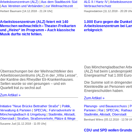
Arbeitslosenzentrum (ALZ)
|
Aus dem Stadtbezirk Süd
ALG II / Hartz IV
|
Arbeitslosenze
|
Aus Vereinen und Verbänden
|
zur Weihnachtszeit
Verbraucherschutz
Herbert Baumann [14.12.2018 - 21:24 Uhr]
Hauptredaktion [11.12.2018 - 20:28 Uhr
Arbeitslosenzentrum (ALZ) feiert mit 140
1.000 Euro gegen die Dunkel
Menschen weihnachtlich • Theater-Freikarten
Arbeitslosenzentrum bei La
und „Heino“ im Programm • Auch klassische
erfolgreich
Musik durfte nicht fehlen.
Das Mönchengladbacher Arbe
Überraschungen bei der Weih­nachtsfeier des
(ALZ) hat beim Landesprojek
Arbeitslosenzentrums (ALZ) in der „Villa Leisse“,
Energiearmut“ hat 1.000 Eur
der Kantine des Rheydter Eli-Krankenhauses.
Die Summe soll in dringenden
Selten wurde so viel gesungen – und ein
Kleinkredite an Personen vert
Quartett trat zu sechst auf.
Energieschulden haben.
Zum Artikel »
Zum Artikel »
Initiative "Neue Brücke Bettrather Straße"
|
Politik,
Planungs- und Bauausschuss
|
P
Verwaltung & Parteien
|
SPECIAL: Fahrradverkehr in
Parteien
|
Rat
|
SPECIAL: Rathau
Mönchengladbach & Umgebung
|
Stadtmitte, Altstadt,
Stadtmitte, Altstadt, Oberstadt
Oberstadt
|
Straßen, Straßenverkehr, Plätze & Wege
Bernhard Wilms [05.12.2018 - 12:59 Uh
Susanne Jud [11.12.2018 - 11:05 Uhr]
CDU und SPD wollen Grunds