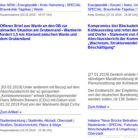
Aus NRW
|
Energiepolitik
|
Kreis Heinsberg
|
SPECIAL:
Energiepolitik
|
Kerpen
|
Natur, Um
Braunkohle-Tagebau
|
Wanlo
SPECIAL: Braunkohle-Tagebau
|
Hauptredaktion [03.02.2019 - 16:57 Uhr]
Antje Grothus [27.01.2019 - 18:46 Uhr]
Offener Brief aus Wanlo an den OB zur
Kompromiss löst Blockadeh
aktuellen Situation am Grubenrand • Wanloerin
Kohleausstieg und rettet d
fordert 1,5 km Abstand zwischen Wanlo und
und Dörfer • Statement von 
dem Grubendand
Abschlussbericht der Komm
„Wachstum, Strukturwandel
Beschäftigung“
[27.01.2019] Gestern endete 
stündigen Marathonsitzung die
Plenumssitzung der Kohleko
[03.02.2019] Unter anderem mit Bezug auf den
Der Endbericht, der Empfehlu
Abschlussbericht der so genannten
von der deutschen Bundesreg
„Kohlekommission“ erhielt Oberbürgermeister
werden sollen, ist 136 Seiten 
Hans Wilhelm Reiners (CDU) mit Datum vom
01.02.2019 Post von der Wanloerin Birgit Cichy.
Zum Artikel »
Zum Artikel »
Stadtentwicklung
|
Stadtmitte, Altstadt, Oberstadt
|
Initiative "Neue Brücke Bettrather
Straßen, Straßenverkehr, Plätze & Wege
Niederlande
|
SPECIAL: Fahrradv
Mönchengladbach & Umgebung
Hauptredaktion [14.01.2019 - 15:36 Uhr]
Oberstadt