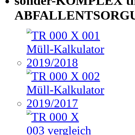
sonder-KOMPLEX th
ABFALLENTSORG