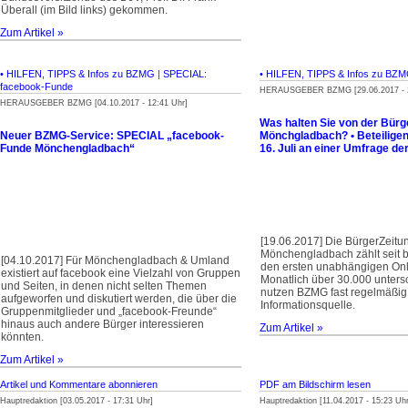
Überall (im Bild links) gekommen.
Zum Artikel »
• HILFEN, TIPPS & Infos zu BZMG
|
SPECIAL:
• HILFEN, TIPPS & Infos zu BZ
facebook-Funde
HERAUSGEBER BZMG [29.06.2017 - 2
HERAUSGEBER BZMG [04.10.2017 - 12:41 Uhr]
Was halten Sie von der Bürg
Neuer BZMG-Service: SPECIAL „facebook-
Mönchgladbach? • Beteiligen
Funde Mönchengladbach“
16. Juli an einer Umfrage d
[19.06.2017] Die BürgerZeitu
Mönchengladbach zählt seit b
[04.10.2017] Für Mönchengladbach & Umland
den ersten unab­hängigen On
existiert auf facebook eine Vielzahl von Gruppen
Monatlich über 30.000 unters
und Seiten, in denen nicht selten Themen
nutzen BZMG fast regelmäßig
aufgeworfen und diskutiert werden, die über die
Informationsquelle.
Gruppenmitglieder und „facebook-Freunde“
hinaus auch andere Bürger interessieren
Zum Artikel »
könnten.
Zum Artikel »
Artikel und Kommentare abonnieren
PDF am Bildschirm lesen
Hauptredaktion [03.05.2017 - 17:31 Uhr]
Hauptredaktion [11.04.2017 - 15:23 Uhr