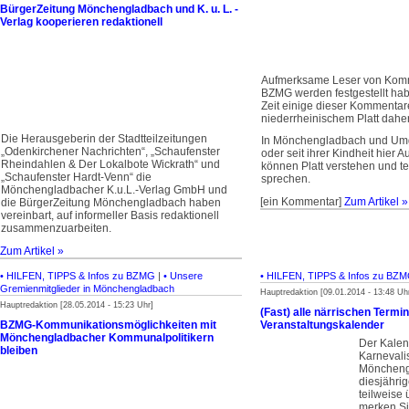
BürgerZeitung Mönchengladbach und K. u. L. -
Verlag kooperieren redaktionell
Aufmerksame Leser von Kom
BZMG werden festgestellt habe
Zeit einige dieser Kommentar
niederrheinischem Platt dah
Die Herausgeberin der Stadtteilzeitungen
In Mönchengladbach und U
„Odenkirchener Nachrichten“, „Schau­fenster
oder seit ihrer Kindheit hier
Rheindahlen & Der Lokalbote Wick­rath“ und
können Platt verstehen und t
„Schaufenster Hardt-Venn“ die
sprechen.
Mönchengladbacher K.u.L.-Verlag GmbH und
[ein Kommentar]
Zum Artikel »
die BürgerZeitung Mönchengladbach haben
vereinbart, auf informeller Basis redaktionell
zusammenzuarbeiten.
Zum Artikel »
• HILFEN, TIPPS & Infos zu BZMG
|
• Unsere
• HILFEN, TIPPS & Infos zu BZ
Gremienmitglieder in Mönchengladbach
Hauptredaktion [09.01.2014 - 13:48 Uh
Hauptredaktion [28.05.2014 - 15:23 Uhr]
(Fast) alle närrischen Term
BZMG-Kommunikations­möglich­keiten mit
Veranstaltungskalender
Mönchengladbacher Kommunalpolitikern
Der Kalen
bleiben
Karnevalis
Mönchengl
diesjährig
teilweise 
merken Si