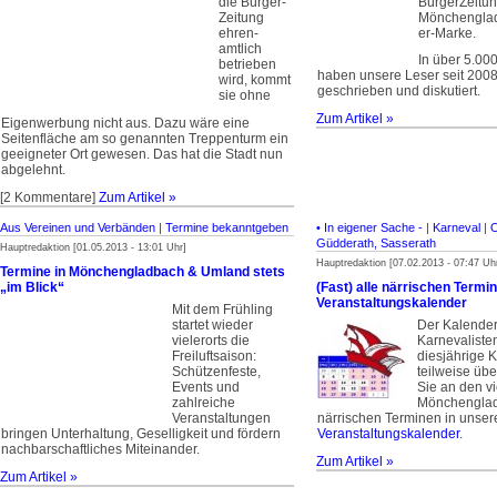
die Bürger­
BürgerZeitu
Zeitung
Mönchenglad
ehren­
er-Marke.
amtlich
In über 5.0
betrieben
haben unsere Leser seit 200
wird, kommt
geschrieben und diskutiert.
sie ohne
Zum Artikel »
Eigenwerbung nicht aus. Dazu wäre eine
Seitenfläche am so genannten Treppenturm ein
geeigneter Ort gewesen. Das hat die Stadt nun
abgelehnt.
[2 Kommentare]
Zum Artikel »
Aus Vereinen und Verbänden
|
Termine bekanntgeben
• In eigener Sache -
|
Karneval
|
O
Güdderath, Sasserath
Hauptredaktion [01.05.2013 - 13:01 Uhr]
Hauptredaktion [07.02.2013 - 07:47 Uh
Termine in Mönchengladbach & Umland stets
„im Blick“
(Fast) alle närrischen Term
Veranstaltungskalender
Mit dem Frühling
startet wieder
Der Kalender
vielerorts die
Karnevalisten
Freiluftsaison:
diesjährige K
Schützenfeste,
teilweise üb
Events und
Sie an den v
zahlreiche
Mönchengla
Veranstaltungen
närrischen Terminen in unse
bringen Unterhaltung, Geselligkeit und fördern
Veranstaltungskalender
.
nachbarschaftliches Miteinander.
Zum Artikel »
Zum Artikel »