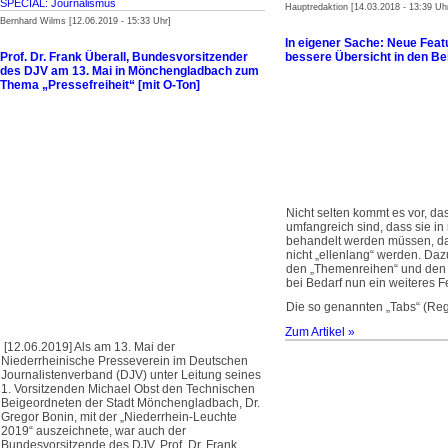
SPECIAL: Journalismus
Hauptredaktion [14.03.2018 - 13:39 Uh
Bernhard Wilms [12.06.2019 - 15:33 Uhr]
In eigener Sache: Neue Feat
Prof. Dr. Frank Überall, Bundesvor­sitzender
bessere Übersicht in den Be
des DJV am 13. Mai in Mönchengladbach zum
Thema „Pressefreiheit“ [mit O-Ton]
Nicht selten kommt es vor, d
umfangreich sind, dass sie in
behandelt werden müssen, da
nicht „ellenlang“ werden. Daz
den „Themenreihen“ und den
bei Bedarf nun ein weiteres F
Die so genannten „Tabs“ (Regi
Zum Artikel »
[12.06.2019] Als am 13. Mai der
Niederrheinische Presseverein im Deutschen
Journalistenverband (DJV) unter Leitung seines
1. Vorsitzenden Michael Obst den Technischen
Beigeordneten der Stadt Mönchengladbach, Dr.
Gregor Bonin, mit der „Niederrhein-Leuchte
2019“ auszeichnete, war auch der
Bundesvorsitzende des DJV, Prof. Dr. Frank