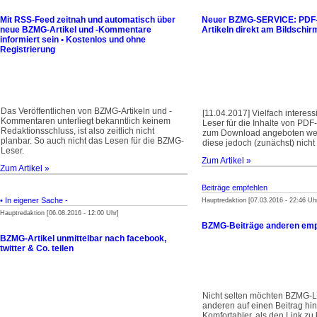
Mit RSS-Feed zeitnah und automatisch über
Neuer BZMG-SERVICE: PDF-
neue BZMG-Artikel und -Kommentare
Artikeln direkt am Bildschir
informiert sein • Kostenlos und ohne
Registrierung
Das Veröffentlichen von BZMG-Artikeln und -
[11.04.2017] Vielfach interes
Kommentaren unterliegt bekanntlich keinem
Leser für die Inhalte von PDF-
Redaktionsschluss, ist also zeitlich nicht
zum Download angeboten we
planbar. So auch nicht das Lesen für die BZMG-
diese jedoch (zunächst) nicht
Leser.
Zum Artikel »
Zum Artikel »
Beiträge empfehlen
• In eigener Sache -
Hauptredaktion [07.03.2016 - 22:46 Uh
Hauptredaktion [06.08.2016 - 12:00 Uhr]
BZMG-Beiträge anderen emp
BZMG-Artikel unmittelbar nach facebook,
twitter & Co. teilen
Nicht selten möchten BZMG-
anderen auf einen Beitrag hi
Komfortabler, als den Link zu