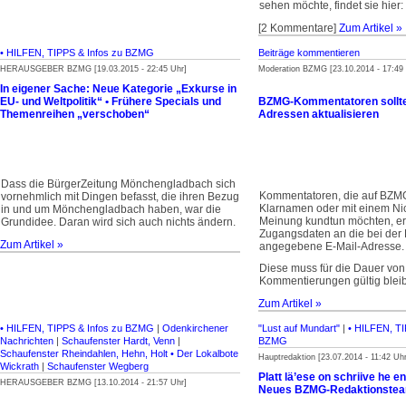
sehen möchte, findet sie hier:
[2 Kommentare]
Zum Artikel »
• HILFEN, TIPPS & Infos zu BZMG
Beiträge kommentieren
HERAUSGEBER BZMG [19.03.2015 - 22:45 Uhr]
Moderation BZMG [23.10.2014 - 17:49 
In eigener Sache: Neue Kategorie „Exkurse in
EU- und Weltpolitik“ • Frühere Specials und
BZMG-Kommentatoren sollte
Themenreihen „verschoben“
Adressen aktualisieren
Dass die BürgerZeitung Mönchenglad­bach sich
Kommentatoren, die auf BZMG
vornehmlich mit Dingen befasst, die ihren Bezug
Klarnamen oder mit einem Ni
in und um Mönchenglad­bach haben, war die
Meinung kundtun möchten, er
Grundidee. Daran wird sich auch nichts ändern.
Zugangs­daten an die bei der 
Zum Artikel »
angegebene E-Mail-Adresse.
Diese muss für die Dauer vo
Kommentierungen gültig blei
Zum Artikel »
• HILFEN, TIPPS & Infos zu BZMG
|
Odenkirchener
"Lust auf Mundart"
|
• HILFEN, TI
Nachrichten
|
Schaufenster Hardt, Venn
|
BZMG
Schaufenster Rheindahlen, Hehn, Holt • Der Lokalbote
Hauptredaktion [23.07.2014 - 11:42 Uhr
Wickrath
|
Schaufenster Wegberg
Platt lä’ese on schriive he e
HERAUSGEBER BZMG [13.10.2014 - 21:57 Uhr]
Neues BZMG-Redaktionstea