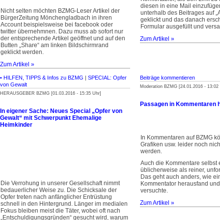
diesen in eine Mail einzufüge
Nicht selten möchten BZMG-Leser Artikel der
unterhalb des Beitrages auf „A
BürgerZeitung Mönchengladbach in ihren
geklickt und das danach ersc
Account beispielsweise bei facebook oder
Formular ausgefüllt und versa
twitter übernehmnen. Dazu muss ab sofort nur
der entsprechende Artikel geöffnet und auf den
Zum Artikel »
Butten „Share“ am linken Bildschirmrand
geklickt werden.
Zum Artikel »
• HILFEN, TIPPS & Infos zu BZMG
|
SPECIAL: Opfer
Beiträge kommentieren
von Gewalt
Moderation BZMG [24.01.2016 - 13:02 
HERAUSGEBER BZMG [01.03.2016 - 15:35 Uhr]
Passagen in Kommentaren 
In eigener Sache: Neues Special „Opfer von
Gewalt“ mit Schwerpunkt Ehemalige
Heimkinder
In Kommentaren auf BZMG kön
Grafiken usw. leider noch nich
werden.
Auch die Kommentare selbst 
üblicherweise als reiner, unfor
Das geht auch anders, wie ein
Die Verrohung in unserer Gesellschaft nimmt
Kommentator herausfand und 
bedauerlicher Weise zu. Die Schicksale der
versuchte.
Opfer treten nach anfänglicher Entrüstung
Zum Artikel »
schnell in den Hintergrund. Länger im medialen
Fokus bleiben meist die Täter, wobei oft nach
„Entschuldigungsgründen“ gesucht wird, warum