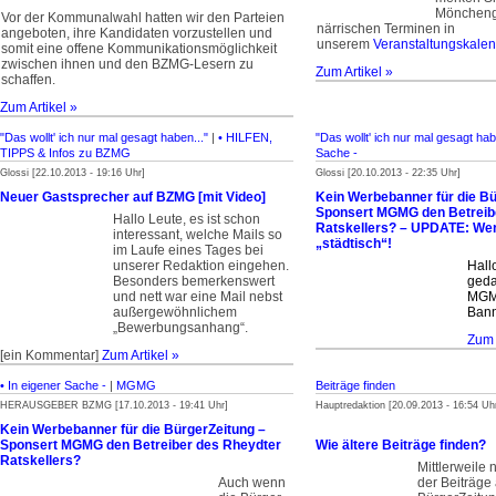
Möncheng
Vor der Kommunalwahl hatten wir den Parteien
närrischen Terminen in
angeboten, ihre Kandi­daten vorzustellen und
unserem
Veranstaltungskalen
somit eine offene Kommuni­­kationsmöglichkeit
zwischen ihnen und den BZMG-Lesern zu
Zum Artikel »
schaffen.
Zum Artikel »
"Das wollt' ich nur mal gesagt haben..."
|
• HILFEN,
"Das wollt' ich nur mal gesagt hab
TIPPS & Infos zu BZMG
Sache -
Glossi [22.10.2013 - 19:16 Uhr]
Glossi [20.10.2013 - 22:35 Uhr]
Neuer Gastsprecher auf BZMG [mit Video]
Kein Werbebanner für die Bü
Sponsert MGMG den Betreib
Hallo Leute, es ist schon
Ratskellers? – UPDATE: Wer
interessant, welche Mails so
„städtisch“!
im Laufe eines Tages bei
unserer Redaktion eingehen.
Hall
Besonders bemerkenswert
geda
und nett war eine Mail nebst
MGMG
außergewöhnlichem
Bann
„Bewerbungs­anhang“.
Zum 
[ein Kommentar]
Zum Artikel »
• In eigener Sache -
|
MGMG
Beiträge finden
HERAUSGEBER BZMG [17.10.2013 - 19:41 Uhr]
Hauptredaktion [20.09.2013 - 16:54 Uh
Kein Werbebanner für die BürgerZeitung –
Sponsert MGMG den Betreiber des Rheydter
Wie ältere Beiträge finden?
Ratskellers?
Mittlerweile 
Auch wenn
der Beiträge 