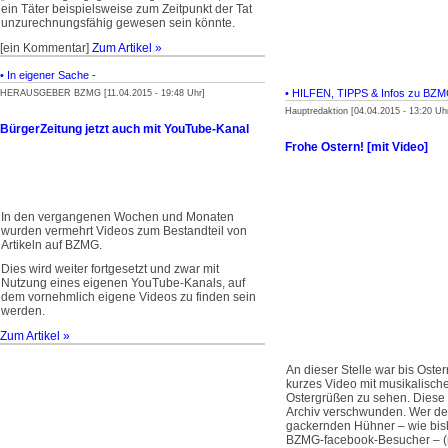
ein Täter beispielsweise zum Zeitpunkt der Tat
unzurechnungsfähig gewesen sein könnte.
[ein Kommentar]
Zum Artikel »
• In eigener Sache -
• HILFEN, TIPPS & Infos zu BZ
HERAUSGEBER BZMG [11.04.2015 - 19:48 Uhr]
Hauptredaktion [04.04.2015 - 13:20 Uh
BürgerZeitung jetzt auch mit YouTube-Kanal
Frohe Ostern! [mit Video]
In den vergangenen Wochen und Monaten
wurden vermehrt Videos zum Bestandteil von
Artikeln auf BZMG.
Dies wird weiter fortgesetzt und zwar mit
Nutzung eines eigenen YouTube-Kanals, auf
dem vornehmlich eigene Videos zu finden sein
werden.
Zum Artikel »
An dieser Stelle war bis Oste
kurzes Video mit musikalisc
Ostergrüßen zu sehen. Diese 
Archiv verschwunden. Wer de
gackernden Hühner – wie bish
BZMG-facebook-Besucher – (