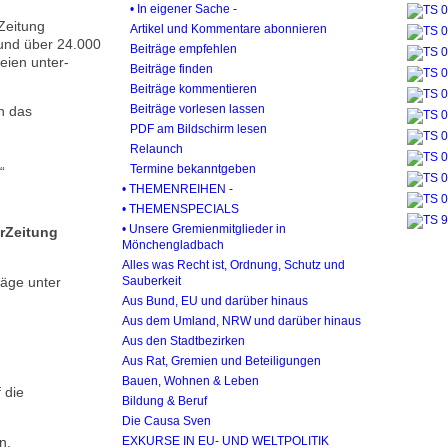
• In eigener Sache -
Zeitung
Artikel und Kommentare abonnieren
und über 24.000
Beiträge empfehlen
eien unter­
Beiträge finden
Beiträge kommentieren
Beiträge vorlesen lassen
ch das
PDF am Bildschirm lesen
Relaunch
Termine bekanntgeben
“
• THEMENREIHEN -
• THEMENSPECIALS
• Unsere Gremienmitglieder in
rZeitung
Mönchengladbach
Alles was Recht ist, Ordnung, Schutz und
räge unter
Sauberkeit
Aus Bund, EU und darüber hinaus
Aus dem Umland, NRW und darüber hinaus
Aus den Stadtbezirken
Aus Rat, Gremien und Beteiligungen
Bauen, Wohnen & Leben
 die
Bildung & Beruf
Die Causa Sven
n.
EXKURSE IN EU- UND WELTPOLITIK