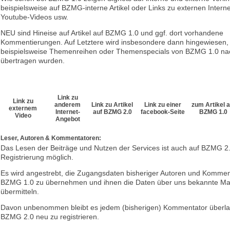
beispielsweise auf BZMG-interne Artikel oder Links zu externen Inter
Youtube-Videos usw.
NEU sind Hineise auf Artikel auf BZMG 1.0 und ggf. dort vorhandene
Kommentierungen. Auf Letztere wird insbesondere dann hingewiesen
beispielsweise Themenreihen oder Themenspecials von BZMG 1.0 n
übertragen wurden.
Link zu
Link zu
anderem
Link zu Artikel
Link zu einer
zum Artikel a
externem
Internet-
auf BZMG 2.0
facebook-Seite
BZMG 1.0
Video
Angebot
Leser, Autoren & Kommentatoren:
Das Lesen der Beiträge und Nutzen der Services ist auch auf BZMG 2
Registrierung möglich.
Es wird angestrebt, die Zugangsdaten bisheriger Autoren und Komme
BZMG 1.0 zu übernehmen und ihnen die Daten über uns bekannte Ma
übermitteln.
Davon unbenommen bleibt es jedem (bisherigen) Kommentator überlas
BZMG 2.0 neu zu registrieren.