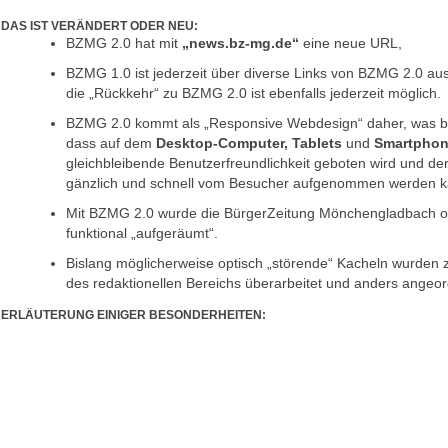
DAS IST VERÄNDERT ODER NEU:
BZMG 2.0 hat mit
„news.bz-mg.de“
eine neue URL,
BZMG 1.0 ist jederzeit über diverse Links von BZMG 2.0 aus
die „Rückkehr“ zu BZMG 2.0 ist ebenfalls jederzeit möglich.
BZMG 2.0 kommt als „Responsive Webdesign“ daher, was b
dass auf dem
Desktop-Computer, Tablets
und
Smartpho
gleich­bleibende Benutzerfreundlichkeit geboten wird und der
gänzlich und schnell vom Besucher aufge­nommen werden k
Mit BZMG 2.0 wurde die Bürger­Zeitung Mönchengladbach o
funktional „aufgeräumt“.
Bislang möglicherweise optisch „störende“ Kacheln wurden
des redaktionellen Bereichs überar­beitet und anders angeor
ERLÄUTERUNG EINIGER BESONDERHEITEN: