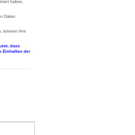
triert haben,
en Daten
, können ihre
utet, dass
s Einhalten der