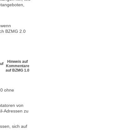
netangeboten,
, wenn
ach BZMG 2.0
Hinweis auf
uf
Kommentare
auf BZMG 1.0
.0 ohne
ntatoren von
il-Adressen zu
sen, sich auf