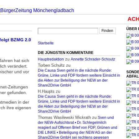
ACHT
ÜBER 
folgt BZMG 2.0
Startseite
DIE JÜNGSTEN KOMMENTARE
zu
Hauptredaktion
Annette Schrader-Schoutz
Jahren hat sich
Torben Schultz
zu
ich verändert.
Die Causa Sven geht in die nächste Runde:
mischer und vor
SONDE
Grüne, Linke und FDP fordern weitere Einsicht in
ABFA
die Akten zur Beteiligung der NEW an der
Share2Drive GmbH
rnet-Zeitungen
H.Haupts
zu
mer gefunden.
Die Causa Sven geht in die nächste Runde:
ntmedien in der
Grüne, Linke und FDP fordern weitere Einsicht in
die Akten zur Beteiligung der NEW an der
rch ihre eigenen
Share2Drive GmbH
Thomas Wasilewski Wickrath
zu
Sven und
der NEW-Aufsichtsrat • Dr. Schlegelmilch
reagiert auf Offenen Brief von FDP, Grünen und
DIE LINKE • Beteiligung der NEW AG an der
Share2Drive GmbH sei rechtens gewesen