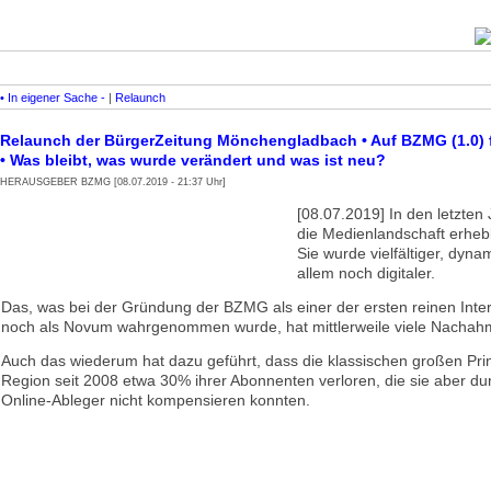
• In eigener Sache -
|
Relaunch
Relaunch der BürgerZeitung Mönchengladbach • Auf BZMG (1.0) 
• Was bleibt, was wurde verändert und was ist neu?
HERAUSGEBER BZMG [08.07.2019 - 21:37 Uhr]
[08.07.2019] In den letzten 
die Medienlandschaft erhebl
Sie wurde vielfältiger, dyna
allem noch digitaler.
Das, was bei der Gründung der BZMG als einer der ersten reinen Inte
noch als Novum wahrge­nommen wurde, hat mittlerweile viele Nachah
Auch das wiederum hat dazu geführt, dass die klassischen großen Pri
Region seit 2008 etwa 30% ihrer Abonnenten verloren, die sie aber du
Online-Ableger nicht kompensieren konnten.