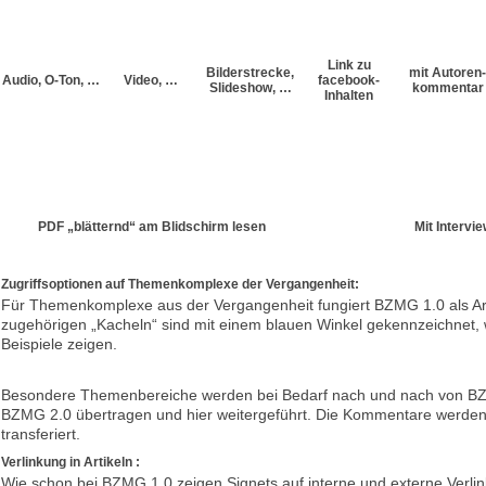
Link zu
Bilderstrecke,
mit Autoren-
Audio, O-Ton, …
Video, …
facebook-
Slideshow, …
kommentar
Inhalten
PDF „blätternd“ am Blidschirm lesen
Mit Intervie
Zugriffsoptionen auf Themenkomplexe der Vergangenheit:
Für Themenkomplexe aus der Vergangenheit fungiert BZMG 1.0 als Arc
zugehörigen „Kacheln“ sind mit einem blauen Winkel gekennzeichnet, 
Beispiele zeigen.
Besondere Themenbereiche werden bei Bedarf nach und nach von B
BZMG 2.0 übertragen und hier weitergeführt. Die Kommentare werde
transferiert.
Verlinkung in Artikeln :
Wie schon bei BZMG 1.0 zeigen Signets auf interne und externe Verlin