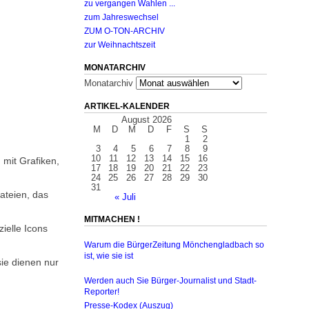
zu vergangen Wahlen ...
zum Jahreswechsel
ZUM O-TON-ARCHIV
zur Weihnachtszeit
MONATARCHIV
Monatarchiv
ARTIKEL-KALENDER
August 2026
M
D
M
D
F
S
S
1
2
3
4
5
6
7
8
9
10
11
12
13
14
15
16
 mit Grafiken,
17
18
19
20
21
22
23
24
25
26
27
28
29
30
31
ateien, das
« Juli
MITMACHEN !
ielle Icons
Warum die BürgerZeitung Mönchengladbach so
ist, wie sie ist
sie dienen nur
Werden auch Sie Bürger-Journalist und Stadt-
Reporter!
Presse-Kodex (Auszug)