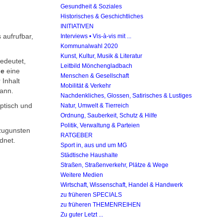
Gesundheit & Soziales
Historisches & Geschichtliches
INITIATIVEN
 aufrufbar,
Interviews • Vis-à-vis mit ...
Kommunalwahl 2020
Kunst, Kultur, Musik & Literatur
edeutet,
Leitbild Mönchengladbach
ne
eine
Menschen & Gesellschaft
 Inhalt
Mobilität & Verkehr
ann.
Nachdenkliches, Glossen, Satirisches & Lustiges
ptisch und
Natur, Umwelt & Tierreich
Ordnung, Sauberkeit, Schutz & Hilfe
Politik, Verwaltung & Parteien
 zugunsten
RATGEBER
dnet.
Sport in, aus und um MG
Städtische Haushalte
Straßen, Straßenverkehr, Plätze & Wege
Weitere Medien
Wirtschaft, Wissenschaft, Handel & Handwerk
zu früheren SPECIALS
zu früheren THEMENREIHEN
Zu guter Letzt ...