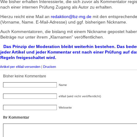
Wie bisher erhalten Interessierte, die sich zuvor als Kommentator regis
nach einer internen Prüfung Zugang als Autor zu erhalten.
Hierzu reicht eine Mail an
redaktion@bz-mg.de
mit den entsprechend
(Vorname, Name. E-Mail-Adresse) und ggf. bisherigen Nickname.
Auch Kommentatoren, die bislang mit einem Nickname gepostet haben
Beiträge nur unter ihrem „Klarnamen“ veröffentlichen.
Das Prinzip der Moderation bleibt weiterhin bestehen. Das bede
jeder Artikel und jeder Kommentar erst nach einer Prüfung auf da
Regeln freigeschaltet wird.
Artikel per eMail versenden
|
Drucken
Bisher keine Kommentare
Name
eMail (wird nicht veröffentlicht)
Webseite
Ihr Kommentar