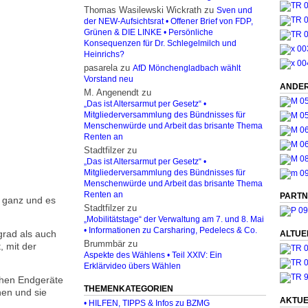
Thomas Wasilewski Wickrath
zu
Sven und
der NEW-Aufsichtsrat • Offener Brief von FDP,
Grünen & DIE LINKE • Persönliche
Konsequenzen für Dr. Schlegelmilch und
Heinrichs?
pasarela
zu
AfD Mönchengladbach wählt
Vorstand neu
ANDER
M. Angenendt
zu
„Das ist Altersarmut per Gesetz“ •
Mitgliederversammlung des Bündnisses für
Menschenwürde und Arbeit das brisante Thema
Renten an
Stadtfilzer
zu
„Das ist Altersarmut per Gesetz“ •
Mitgliederversammlung des Bündnisses für
Menschenwürde und Arbeit das brisante Thema
Renten an
PARTN
n ganz und es
Stadtfilzer
zu
„Mobilitätstage“ der Verwaltung am 7. und 8. Mai
• Informationen zu Carsharing, Pedelecs & Co.
grad als auch
ALTUE
Brummbär
zu
, mit der
Aspekte des Wählens • Teil XXIV: Ein
Erklärvideo übers Wählen
schen Endgeräte
THEMENKATEGORIEN
hen und sie
AKTUE
• HILFEN, TIPPS & Infos zu BZMG