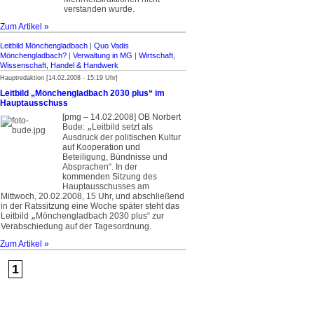
verstanden wurde.
Zum Artikel »
Leitbild Mönchengladbach
|
Quo Vadis
Mönchengladbach?
|
Verwaltung in MG
|
Wirtschaft,
Wissenschaft, Handel & Handwerk
Hauptredaktion [14.02.2008 - 15:19 Uhr]
Leitbild „Mönchengladbach 2030 plus“ im
Hauptausschuss
[pmg – 14.02.2008] OB Norbert
Bude:
Leitbild setzt als
„
Ausdruck der politischen Kultur
auf Kooperation und
Beteiligung, Bündnisse und
Absprachen“. In der
kommenden Sitzung des
Hauptausschusses am
Mittwoch, 20.02.2008, 15 Uhr, und abschließend
in der Ratssitzung eine Woche später steht das
Leitbild
Mönchengladbach 2030 plus“ zur
„
Verabschiedung auf der Tagesordnung.
Zum Artikel »
1