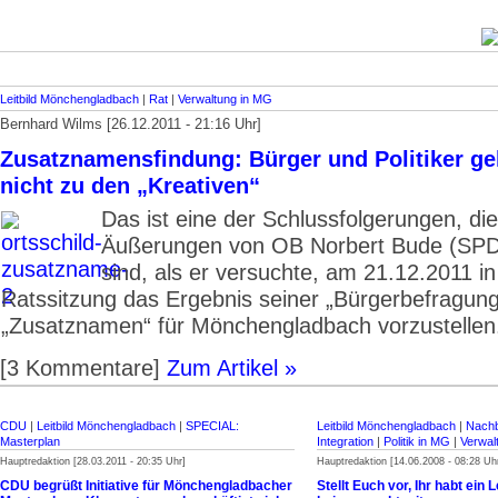
Leitbild Mönchengladbach
|
Rat
|
Verwaltung in MG
Bernhard Wilms [26.12.2011 - 21:16 Uhr]
Zusatznamensfindung: Bürger und Politiker g
nicht zu den „Kreativen“
Das ist eine der Schlussfolgerungen, di
Äußerungen von OB Norbert Bude (SPD
sind, als er versuchte, am 21.12.2011 in
Ratssitzung das Ergebnis seiner „Bürgerbefragun
„Zusatznamen“ für Mönchengladbach vorzustellen
[3 Kommentare]
Zum Artikel »
CDU
|
Leitbild Mönchengladbach
|
SPECIAL:
Leitbild Mönchengladbach
|
Nachb
Masterplan
Integration
|
Politik in MG
|
Verwal
Hauptredaktion [28.03.2011 - 20:35 Uhr]
Hauptredaktion [14.06.2008 - 08:28 Uh
CDU begrüßt Initiative für Mönchengladbacher
Stellt Euch vor, Ihr habt ein 