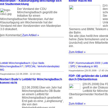
Masterplan – Klausurtagung beschäftigt sich
keiner macht mit
mit Stadtentwicklung
[14
Der Vorstand der CDU
den 
Mönchengladbach gegrüßt die
sch
Initiative für einen
Sie
Mönchengladbacher Masterplan. Auf der
wied
Klausurtagung am Wochenende hat der
Unt
Vorstand mit den Vorsitzenden von Masterplan
sich
3.0 diskutiert.
Siemens und BMW, Telekom un
die Bahn.
[ein Kommentar]
Zum Artikel »
Sie alle (das heißt ihre oberst
hehre Ziele formulieren und 
(zunächst) und ihre Mitarbeite
ein.
Zum Artikel »
Leitbild Mönchengladbach
|
Quo Vadis
FDP
|
Kommunalwahl 2009
|
Leit
Mönchengladbach?
|
SPECIAL: Verkehrslandeplatz
|
SPD
|
Verwaltung in MG
MG
Hauptredaktion [29.05.2008 - 17:45 Uh
Hauptredaktion [12.06.2008 - 12:10 Uhr]
FDP: OB gefährdet die Leitb
Norbert Bude’s Leitbild für Mönchengladbach
durch Dilettantismus
kommt nicht
[29.05.2008] Die F
[12.06.2008] Über ein Jahr hat
greift in der Disku
Mönchengladbachs OB Bude
Leitbild für Mönch
an einem Leitbild für
Oberbürgermeister Norbert B
Mönchengladbach gearbeitet.
an:
Erst gab es eine „Langfassung“,
Zum Artikel »
die von den
Mehrheitsfraktionen nicht