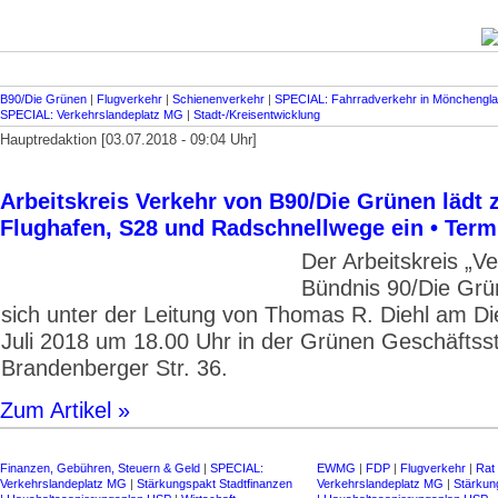
B90/Die Grünen
|
Flugverkehr
|
Schienenverkehr
|
SPECIAL: Fahrradverkehr in Möncheng
SPECIAL: Verkehrslandeplatz MG
|
Stadt-/Kreisentwicklung
Hauptredaktion [03.07.2018 - 09:04 Uhr]
Arbeitskreis Verkehr von B90/Die Grünen lädt
Flughafen, S28 und Radschnellwege ein • Termi
Der Arbeitskreis „V
Bündnis 90/Die Grün
sich unter der Leitung von Thomas R. Diehl am Di
Juli 2018 um 18.00 Uhr in der Grünen Geschäftsst
Brandenberger Str. 36.
Zum Artikel »
Finanzen, Gebühren, Steuern & Geld
|
SPECIAL:
EWMG
|
FDP
|
Flugverkehr
|
Rat
Verkehrslandeplatz MG
|
Stärkungspakt Stadt­finanzen
Verkehrslandeplatz MG
|
Stärkung