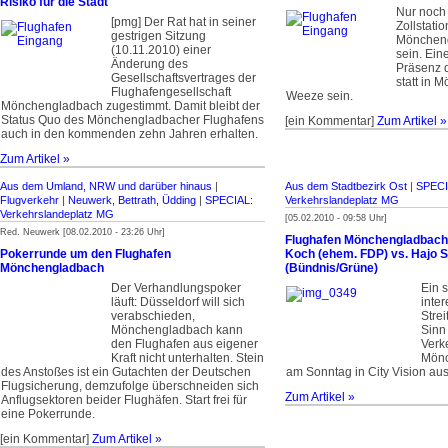
Risiko für die Stadt
Nur noch 
[pmg] Der Rat hat in seiner
Zollstati
gestrigen Sitzung
Möncheng
(10.11.2010) einer
sein. Ein
Änderung des
Präsenz d
Gesellschaftsvertrages der
statt in 
Flughafengesellschaft
Weeze sein.
Mönchengladbach zugestimmt. Damit bleibt der
Status Quo des Mönchengladbacher Flughafens
[ein Kommentar]
Zum Artikel »
auch in den kommenden zehn Jahren erhalten.
Zum Artikel »
Aus dem Umland, NRW und darüber hinaus
|
Aus dem Stadtbezirk Ost
|
SPECI
Flugverkehr
|
Neuwerk, Bettrath, Üdding
|
SPECIAL:
Verkehrslandeplatz MG
Verkehrslandeplatz MG
[05.02.2010 - 09:58 Uhr]
Red. Neuwerk [08.02.2010 - 23:26 Uhr]
Flughafen Mönchengladbach:
Pokerrunde um den Flughafen
Koch (ehem. FDP) vs. Hajo 
Mönchengladbach
(Bündnis/Grüne)
Der Verhandlungspoker
Ein s
läuft: Düsseldorf will sich
inte
verabschieden,
Stre
Mönchengladbach kann
Sinn
den Flughafen aus eigener
Verk
Kraft nicht unterhalten. Stein
Mönc
des Anstoßes ist ein Gutachten der Deutschen
am Sonntag in City Vision aus
Flugsicherung, demzufolge überschneiden sich
Zum Artikel »
Anflugsektoren beider Flughäfen. Start frei für
eine Pokerrunde.
[ein Kommentar]
Zum Artikel »