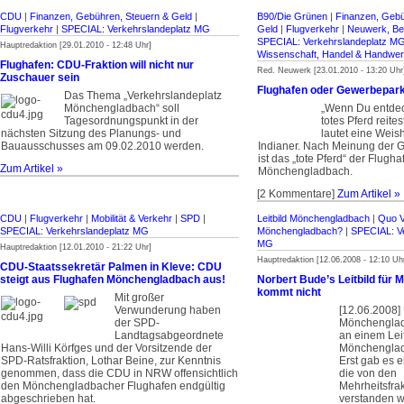
CDU
|
Finanzen, Gebühren, Steuern & Geld
|
B90/Die Grünen
|
Finanzen, Gebü
Flugverkehr
|
SPECIAL: Verkehrslandeplatz MG
Geld
|
Flugverkehr
|
Neuwerk, Bet
SPECIAL: Verkehrslandeplatz M
Hauptredaktion [29.01.2010 - 12:48 Uhr]
Wissenschaft, Handel & Handwe
Flughafen: CDU-Fraktion will nicht nur
Red. Neuwerk [23.01.2010 - 13:20 Uhr
Zuschauer sein
Flughafen oder Gewerbepar
Das Thema „Verkehrslandeplatz
Mönchengladbach“ soll
„Wenn Du entdec
Tagesordnungspunkt in der
totes Pferd reitest
nächsten Sitzung des Planungs- und
lautet eine Weis
Bauausschusses am 09.02.2010 werden.
Indianer. Nach Meinung der 
ist das „tote Pferd“ der Flugha
Zum Artikel »
Mönchengladbach.
[2 Kommentare]
Zum Artikel »
CDU
|
Flugverkehr
|
Mobilität & Verkehr
|
SPD
|
Leitbild Mönchengladbach
|
Quo V
SPECIAL: Verkehrslandeplatz MG
Mönchengladbach?
|
SPECIAL: Ve
MG
Hauptredaktion [12.01.2010 - 21:22 Uhr]
Hauptredaktion [12.06.2008 - 12:10 Uh
CDU-Staatssekretär Palmen in Kleve: CDU
steigt aus Flughafen Mönchengladbach aus!
Norbert Bude’s Leitbild für
kommt nicht
Mit großer
Verwunderung haben
[12.06.2008] 
der SPD-
Mönchengla
Landtagsabgeordnete
an einem Leit
Hans-Willi Körfges und der Vorsitzende der
Mönchenglad
SPD-Ratsfraktion, Lothar Beine, zur Kenntnis
Erst gab es 
genommen, dass die CDU in NRW offensichtlich
die von den
den Mönchengladbacher Flughafen endgültig
Mehrheitsfrak
abgeschrieben hat.
verstanden w