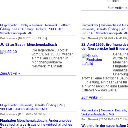
entfernt.
Zum Artikel »
Flugverkehr
|
Hobby & Freizeit
|
Neuwerk, Bettrath,
Flugverkehr
|
Historisches & Ges
Üdding
|
SPECIAL: Hugo Junkers
|
SPECIAL:
Neuwerk, Bettrath, Üdding
|
SPEC
Verkehrslandeplatz MG
SPECIAL: Verkehrslandeplatz M
Red. Neuwerk [10.07.2011 - 13:29 Uhr]
Red. Neuwerk [22.04.2011 - 14:44 Uhr
JU 52 zu Gast in Mönchengladbach
22. April 1956: Eröffnung de
der Niersbrücke [mit Bilderg
Die legendäre JU 52 ist
vom 13. bis 15. Juli wieder
Genau he
einmal am Flughafen in
wurde de
Mönchengladbach-
Mönchen
Neuwerk im Einsatz.
Flughafe
damalige
Zum Artikel »
Oberbürg
eröffnet: eine städtische Baub
Flugleitung, ein paar Zelte fü
ein Windsack und eine Land
Gitterwerk – das war’s.
Zum Artikel »
Flugverkehr
|
Neuwerk, Bettrath, Üdding
|
Rat
|
SPECIAL: Verkehrslandeplatz MG
Flugverkehr
|
Neuwerk, Bettrath,
Verkehrslandeplatz MG
Red. Neuwerk [11.11.2010 - 10:38 Uhr]
Red. Neuwerk [23.06.2010 - 23:01 Uhr
Flughafen Mönchengladbach: Änderung des
Gesellschafts­vertrags ohne wirtschaftliches
Wechsel in der dauerhaften 