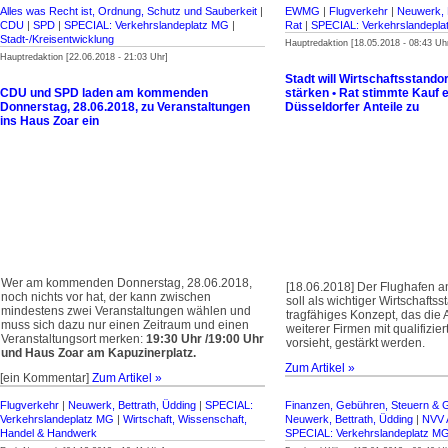
Alles was Recht ist, Ordnung, Schutz und Sauberkeit
|
EWMG
|
Flugverkehr
|
Neuwerk, 
CDU
|
SPD
|
SPECIAL: Verkehrslandeplatz MG
|
Rat
|
SPECIAL: Verkehrslandepl
Stadt-/Kreisentwicklung
Hauptredaktion [18.05.2018 - 08:43 Uh
Hauptredaktion [22.06.2018 - 21:03 Uhr]
Stadt will Wirtschaftsstando
CDU und SPD laden am kommenden
stärken • Rat stimmte Kauf e
Donnerstag, 28.06.2018, zu Veranstaltungen
Düsseldorfer Anteile zu
ins Haus Zoar ein
Wer am kommenden Donnerstag, 28.06.2018,
[18.06.2018] Der Flughafen a
noch nichts vor hat, der kann zwischen
soll als wichtiger Wirtschaftss
mindestens zwei Veranstaltungen wählen und
tragfähiges Konzept, das die
muss sich dazu nur einen Zeitraum und einen
weiterer Firmen mit qualifizie
Veranstaltungsort merken:
19:30 Uhr /19:00 Uhr
vorsieht, gestärkt werden.
und Haus Zoar am Kapuzinerplatz.
Zum Artikel »
[ein Kommentar]
Zum Artikel »
Flugverkehr
|
Neuwerk, Bettrath, Üdding
|
SPECIAL:
Finanzen, Gebühren, Steuern & 
Verkehrslandeplatz MG
|
Wirtschaft, Wissenschaft,
Neuwerk, Bettrath, Üdding
|
NVV 
Handel & Handwerk
SPECIAL: Verkehrslandeplatz M