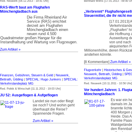
Red. Neuwerk [04.12.2013 - 19:41 Uhr]
Bernhard Wilms [17.01.2013 - 09:40 Uh
RAS-Werft baut am Flughafen
Mönchengladbach aus
„Verbrennt“ Flughafengesells
Steuermittel, die ihr nicht 
Die Firma Rheinland Air
Service (RAS) errichtet
[17.01.2013] A
derzeit am Flughafen
Verkehrslande
Mönchengladbach einen
„Flughafen“ hi
neuen rund 4.500
die Hoffnung 
Quadratmeter großen Hangar für die
Ausweitung d
Instandhaltung und Wartung von Flugzeugen.
von und nach
akquirierten F
Zum Artikel »
Millionenhöhe, deren Rückza
anstehen könnte.
[8 Kommentare]
Zum Artikel »
Flugverkehr
|
Historisches & Ges
Neuwerk, Bettrath, Üdding
|
SPEC
Finanzen, Gebühren, Steuern & Geld
|
Neuwerk,
Verkehrslandeplatz MG
Bettrath, Üdding
|
SPECIAL: Hugo Junkers
|
SPECIAL:
Verkehrslandeplatz MG
Red. Neuwerk [10.11.2011 - 10:56 Uhr]
Red. Politik & Wirtschaft [11.11.2012 - 19:03 Uhr]
Vor hundert Jahren: 1. Flugta
Mönchengladbach
JU 52: Ausgeflogen & Aufgeflogen
Es war ein h
Landet sie nun oder fliegt
damals im Ja
sie noch?
Und wohin geht
brannte licht
überhaupt die Reise?
400 Morgen g
Spannende Fragen.
Heide. Das 
Familie Paa
Zum Artikel »
Waldgelände,
den Rennba