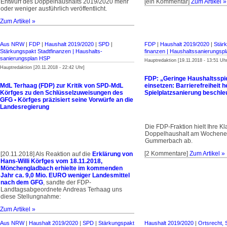
Entwurf des Doppelhaushalts 2019/2020 mehr
[ein Kommentar]
Zum Artikel »
oder weniger ausführlich veröffentlicht.
Zum Artikel »
Aus NRW
|
FDP
|
Haushalt 2019/2020
|
SPD
|
FDP
|
Haushalt 2019/2020
|
Stärk
Stärkungspakt Stadt­finanzen | Haus­halts­
finanzen | Haus­halts­sanierungs
sanierungsplan HSP
Hauptredaktion [19.11.2018 - 13:51 Uhr
Hauptredaktion [20.11.2018 - 22:42 Uhr]
FDP: „Geringe Haushaltsspie
MdL Terhaag (FDP) zur Kritik von SPD-MdL
einsetzen: Barrierefreiheit h
Körfges zu den Schlüsselzuweisungen des
Spielplatzsanierung beschle
GFG • Körfges präzisiert seine Vorwürfe an die
Landesregierung
Die FDP-Fraktion hielt Ihre K
Doppelhaushalt am Wochene
Gummerbach ab.
[2 Kommentare]
Zum Artikel »
[20.11.2018] Als Reaktion auf die
Erklärung von
Hans-Willi Körfges vom 18.11.2018,
Mönchengladbach erhielte im kommenden
Jahr ca. 9,0 Mio. EURO weniger Landesmittel
nach dem GFG
, sandte der FDP-
Landtagsabgeordnete Andreas Terhaag uns
diese Stellungnahme:
Zum Artikel »
Aus NRW
|
Haushalt 2019/2020
|
SPD
|
Stärkungspakt
Haushalt 2019/2020
|
Ortsrecht,