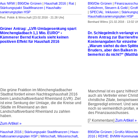
Aus NRW
|
B90/Die Grünen
|
Haushalt 2016
|
Rat
|
B90/Die Grünen
|
Finanzausschu
Stärkungspakt Stadt­finanzen | Haus­halts­
Gebühren, Steuern & Geld
|
GroK
sanierungsplan HSP
|
SPECIAL: Inklusion
|
Stärkungspa
Haus­halts­sanierungsplan HSP
Red. Politik & Wirtschaft [23.02.2016 - 21:28 Uhr]
Bernhard Wilms [21.02.2016 - 13:02 Uh
Grüner Antrag: „LVR-Umlagesenkung spart
Mönchengladbach 1,1 Mio. EURO“ •
Dr. Schlegelmilch verlangt 
Kämmerer Bernd Kuckels sieht keinen
ihrem Antrag zur Barrierefre
positiven Effekt für Haushalt 2016
Kostenangaben für einzelne 
„Warum siehst du den Splitt
Bruders, aber den Balken i
bemerkst du nicht?“ (Matthä
Die grüne Fraktion im Mönchengladbacher
Manchmal ist es ganz hilfrei
Stadtrat fordert einen Nachtragshaushalt 2016
auch als Vertreter einer Chris
beim Landschaftsverband Rheinland (LVR). Ziel
christliche Zitate, beispielswe
ist eine Senkung der Umlage, die die Kreise und
Bergpredigt erinnert. Und sei
Städte im Rheinland an den
noch so vermeintlich profan, 
Landschaftsverband Rheinland zu zahlen
des Finanzausschusses.
haben.
[7 Kommentare]
Zum Artikel »
Zum Artikel »
Haushalt 2016
|
Stärkungspakt Stadt­finanzen | Haus­
B90/Die Grünen
|
GroKo Mönche
halts­sanierungsplan HSP
|
Wirtschaft, Wissenschaft,
2016
|
REIHE: BVMW-Kommunal­wa