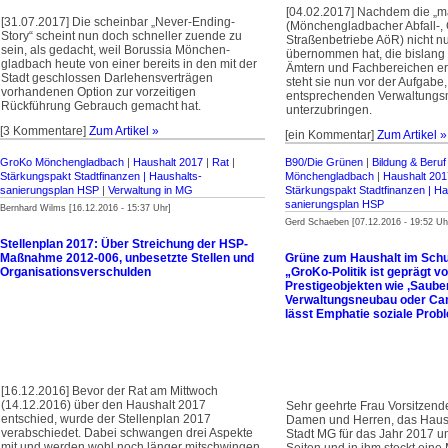
[04.02.2017] Nachdem die „m
[31.07.2017] Die scheinbar „Never-Ending-
(Mönchengladbacher Abfall-, 
Story“ scheint nun doch schneller zuende zu
Straßenbetriebe AöR) nicht n
sein, als gedacht, weil Borussia Mön­chen­
übernommen hat, die bislang 
gladbach heute von einer bereits in den mit der
Ämtern und Fachbereichen er
Stadt geschlossen Darlehens­verträgen
steht sie nun vor der Aufgabe,
vorhandenen Option zur vor­zei­tigen
entsprechenden Verwaltungsm
Rückführung Gebrauch gemacht hat.
unterzubringen.
[3 Kommentare]
Zum Artikel »
[ein Kommentar]
Zum Artikel »
GroKo Mönchengladbach
|
Haushalt 2017
|
Rat
|
B90/Die Grünen
|
Bildung & Beruf
Stärkungspakt Stadt­finanzen | Haus­halts­
Mönchengladbach
|
Haushalt 201
sanierungsplan HSP
|
Verwaltung in MG
Stärkungspakt Stadt­finanzen | Ha
sanierungsplan HSP
Bernhard Wilms [16.12.2016 - 15:37 Uhr]
Gerd Schaeben [07.12.2016 - 19:52 Uh
Stellenplan 2017: Über Streichung der HSP-
Maßnahme 2012-006, unbesetzte Stellen und
Grüne zum Haushalt im Sch
Organisationsverschulden
„GroKo-Politik ist geprägt v
Prestigeobjekten wie ‚Sauber
Verwaltungsneubau oder Ca
lässt Emphatie soziale Pro
[16.12.2016] Bevor der Rat am Mittwoch
(14.12.2016) über den Haushalt 2017
Sehr geehrte Frau Vorsitzend
entschied, wurde der Stellenplan 2017
Damen und Herren, das Haus
verabschiedet. Dabei schwangen drei Aspekte
Stadt MG für das Jahr 2017 
mit und werden wohl noch länger mitschwingen.