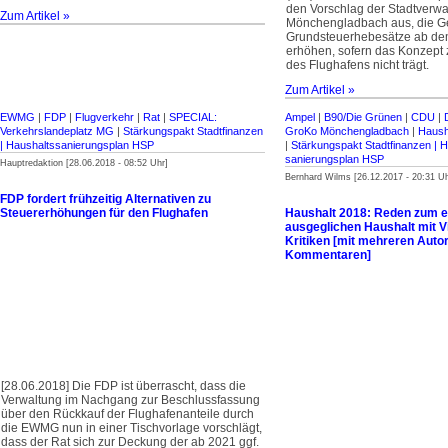
den Vorschlag der Stadtverwa
Zum Artikel »
Mönchengladbach aus, die G
Grundsteuerhebesätze ab de
erhöhen, sofern das Konzept 
des Flughafens nicht trägt.
Zum Artikel »
EWMG
|
FDP
|
Flugverkehr
|
Rat
|
SPECIAL:
Ampel
|
B90/Die Grünen
|
CDU
|
Verkehrslandeplatz MG
|
Stärkungspakt Stadt­finanzen
GroKo Mönchengladbach
|
Haush
| Haus­halts­sanierungsplan HSP
|
Stärkungspakt Stadt­finanzen | H
sanierungsplan HSP
Hauptredaktion [28.06.2018 - 08:52 Uhr]
Bernhard Wilms [26.12.2017 - 20:31 Uh
FDP fordert frühzeitig Alternativen zu
Steuererhöhungen für den Flughafen
Haushalt 2018: Reden zum 
ausgeglichen Haushalt mit V
Kritiken [mit mehreren Auto
Kommentaren]
[28.06.2018] Die FDP ist überrascht, dass die
Verwaltung im Nachgang zur Beschlussfassung
über den Rückkauf der Flughafenanteile durch
die EWMG nun in einer Tischvorlage vorschlägt,
dass der Rat sich zur Deckung der ab 2021 ggf.