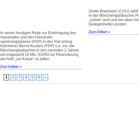
Dieter Breymann (CDU) zähl
in der Mönchengladbacher Poli
„online“ sind und bei allen m
Gelegenheiten posten.
Zum Artikel »
In seiner heutigen Rede zur Einbringung des
Haushaltes und des Haushalts­
sanierungsplanes (HSP) in den Rat schlug
Kämmerer Bernd Kuckels (FDP) u.a. vor, die
Mönchengladbacher in den nächsten 2 Jahren
um insgesamt 16 Mio. EURO zur Finanzierung
der AöR „zur Kasse“ zu bitten.
Zum Artikel »
1
2
3
4
5
6
»