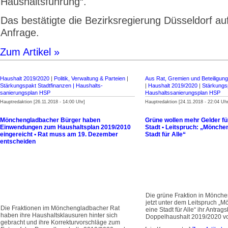
Haushalts­führung“.
Das bestätigte die Bezirksregierung Düsseldorf a
Anfrage.
Zum Artikel »
Haushalt 2019/2020
|
Politik, Verwaltung & Parteien
|
Aus Rat, Gremien und Beteiligun
Stärkungspakt Stadt­finanzen | Haus­halts­
|
Haushalt 2019/2020
|
Stärkungsp
sanierungsplan HSP
Haus­halts­sanierungsplan HSP
Hauptredaktion [26.11.2018 - 14:00 Uhr]
Hauptredaktion [24.11.2018 - 22:04 Uhr
Mönchengladbacher Bürger haben
Grüne wollen mehr Gelder fü
Einwendungen zum Haushaltsplan 2019/2010
Stadt • Leitspruch: „Mönche
eingereicht • Rat muss am 19. Dezember
Stadt für Alle“
entscheiden
Die grüne Fraktion in Mönch
jetzt unter dem Leitspruch „
Die Fraktionen im Mönchengladbacher Rat
eine Stadt für Alle“ ihr Antra
haben ihre Haushaltsklausuren hinter sich
Doppelhaushalt 2019/2020 vo
gebracht und ihre Korrekturvorschläge zum