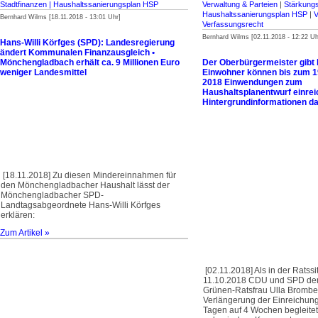
Stadt­finanzen | Haus­halts­sanierungsplan HSP
Verwaltung & Parteien
|
Stärkungs
Haus­halts­sanierungsplan HSP
|
V
Bernhard Wilms [18.11.2018 - 13:01 Uhr]
Verfassungsrecht
Bernhard Wilms [02.11.2018 - 12:22 Uh
Hans-Willi Körfges (SPD): Landesregierung
ändert Kommunalen Finanzausgleich •
Mönchengladbach erhält ca. 9 Millionen Euro
Der Oberbürgermeister gibt 
weniger Landesmittel
Einwohner können bis zum 
2018 Einwendungen zum
Haushaltsplanentwurf einrei
Hintergrundinformationen da
[18.11.2018] Zu diesen Mindereinnahmen für
den Mönchengladbacher Haushalt lässt der
Mönchengladbacher SPD-
Landtagsabgeordnete Hans-Willi Körfges
erklären:
Zum Artikel »
[02.11.2018] Als in der Ratss
11.10.2018 CDU und SPD den
Grünen-Ratsfrau Ulla Brombe
Verlängerung der Einreichungs
Tagen auf 4 Wochen begleitet