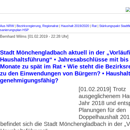
Aus NRW
|
Bezirksregierung, Regionalrat
|
Haushalt 2019/2020
|
Rat
|
Stärkungspakt Stadt­fi
sanierungsplan HSP
Bernhard Wilms [01.02.2019 - 22:28 Uhr]
Stadt Mönchengladbach aktuell in der „Vorläuf
Haushaltsführung“ • Jahresabschlüsse mit bis
Monate zu spät im Rat • Wie steht die Bezirks
zu den Einwendungen von Bürgern? • Haushalt
genehmigungsfähig?
[01.02.2019] Trotz
ausgeglichenem Hau
Jahr 2018 und ent
Planungen für den
Doppelhaushalt 20
befindet sich die Stadt Mönchenglad­bach in der „V