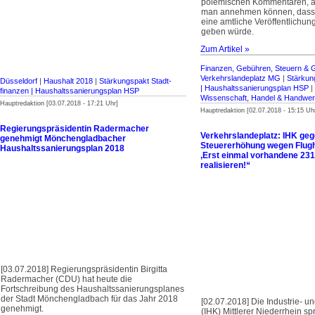
polemischen Kommentaren, ab
man annehmen können, dass es
eine amtliche Veröffentlichung
geben würde.
Zum Artikel »
Finanzen, Gebühren, Steuern & 
Verkehrslandeplatz MG
|
Stärkung
Düsseldorf
|
Haushalt 2018
|
Stärkungspakt Stadt­
| Haus­halts­sanierungsplan HSP
|
finanzen | Haus­halts­sanierungsplan HSP
Wissenschaft, Handel & Handwe
Hauptredaktion [03.07.2018 - 17:21 Uhr]
Hauptredaktion [02.07.2018 - 15:15 Uh
Regierungspräsidentin Radermacher
Verkehrslandeplatz: IHK ge
genehmigt Mönchengladbacher
Steuererhöhung wegen Flugh
Haushaltssanierungsplan 2018
‚Erst einmal vorhandene 2
realisieren!“
[03.07.2018] Regierungspräsidentin Birgitta
Radermacher (CDU) hat heute die
Fortschreibung des Haushaltssanierungsplanes
der Stadt Mönchengladbach für das Jahr 2018
[02.07.2018] Die Industrie-
genehmigt.
(IHK) Mittlerer Niederrhein sp