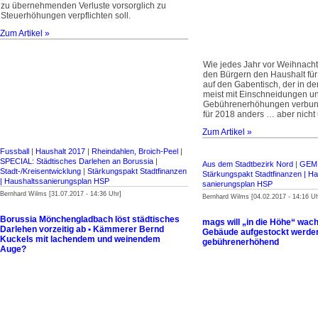
zu übernehmenden Verluste vorsorglich zu
Steuerhöhungen verpflichten soll.
Zum Artikel »
Wie jedes Jahr vor Weihnacht
den Bürgern den Haushalt für
auf den Gabentisch, der in de
meist mit Einschneidungen u
Gebührenerhöhungen verbund
für 2018 anders … aber nicht
Zum Artikel »
Fussball
|
Haushalt 2017
|
Rheindahlen, Broich-Peel
|
SPECIAL: Städtisches Darlehen an Borussia
|
Aus dem Stadtbezirk Nord
|
GEM
Stadt-/Kreisentwicklung
|
Stärkungspakt Stadt­finanzen
Stärkungspakt Stadt­finanzen | Ha
| Haus­halts­sanierungsplan HSP
sanierungsplan HSP
Bernhard Wilms [31.07.2017 - 14:36 Uhr]
Bernhard Wilms [04.02.2017 - 14:16 Uh
Borussia Mönchengladbach löst städtisches
mags will „in die Höhe“ wach
Darlehen vorzeitig ab • Kämmerer Bernd
Gebäude aufgestockt werden?
Kuckels mit lachendem und weinendem
gebührenerhöhend
Auge?