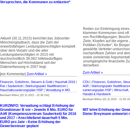
Versprechen, die Kommunen zu entlasten“
Reden zur Einbringung eines
klammen Kommunen sind oft 
von Rechtfertigungen, Beschr
Aktuell (30.11.2015) berichtet das Jobcenter
Ziele, Klopfen auf die eigene
Mönchengladbach, dass die Zahl der
Politiker-)Schulter“, für Bürg
erwerbsfähigen Leistungsberechtigten komplett
gewählte Vertreter undurchsi
über dem Vorjahr und die aller
nachprüfbare Zahlen und de
Leistungsberechtigten in 2015 mit
sowie voreilende Argumentatio
durchschnittlich 38.082 hilfebedürftigen
unumgängliche finanzielle Z
Menschen auf Höchststand seit der
derselben.
Datenerfassung in 2007 liegt.
Zum Artikel »
[ein Kommentar]
Zum Artikel »
Finanzen, Gebühren, Steuern & Geld
|
Haushalt 2016
|
CDU
|
Finanzen, Gebühren, Steu
Rat
|
Sauberkeit
|
Stärkungspakt Stadt­finanzen |
AöR
|
Stärkungspakt Stadt­finanze
Haus­halts­sanierungsplan HSP
|
Verwaltung in MG
sanierungsplan HSP
|
Wirtschaft,
Handel & Handwerk
Bernhard Wilms [02.11.2015 - 22:38 Uhr]
Bernhard Wilms [01.11.2015 - 12:45 Uh
KURZINFO: Verwaltung schlägt Erhöhung der
Grundsteuer B vor • Jeweils 8 Mio. EURO für
MIT lehnt Erhöhung der Gewe
AöR (Kompetenzzentrum Sauberkeit) für 2016
Dieter Breymann antwortet n
und 2017 • Anschließend dauerhaft 5 Mio.
EURO pro Jahr • Keine Erhöhung der
Gewerbesteuer geplant