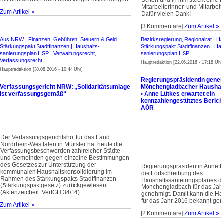
Seiten und in ihm steckt eine
Mitarbeiterinnen und Mitarbe
Zum Artikel »
Dafür vielen Dank!
[3 Kommentare]
Zum Artikel »
Aus NRW
|
Finanzen, Gebühren, Steuern & Geld
|
Bezirksregierung, Regionalrat
|
H
Stärkungspakt Stadt­finanzen | Haus­halts­
Stärkungspakt Stadt­finanzen | Ha
sanierungsplan HSP
|
Verwaltungsrecht,
sanierungsplan HSP
Verfassungsrecht
Hauptredaktion [22.06.2016 - 17:18 Uh
Hauptredaktion [30.08.2016 - 10:44 Uhr]
Regierungspräsidentin gene
Verfassungsgericht NRW: „Solidaritätsumlage
Mönchengladbacher Haushal
ist verfassungsgemäß“
• Anne Lütkes erwartet ein
kennzahlengestütztes Berich
AÖR
Der Verfassungsgerichtshof für das Land
Nordrhein-Westfalen in Münster hat heute die
Verfassungsbeschwerden zahlreicher Städte
und Gemeinden gegen einzelne Bestimmungen
des Gesetzes zur Unterstützung der
Regierungspräsidentin Anne 
kommunalen Haushaltskonsolidierung im
die Fortschreibung des
Rahmen des Stärkungspakts Stadtfinanzen
Haushaltssanierungsplanes d
(Stärkungspaktgesetz) zurückgewiesen.
Mönchengladbach für das Ja
(Aktenzeichen: VerfGH 34/14)
genehmigt. Damit kann die H
für das Jahr 2016 bekannt g
Zum Artikel »
[2 Kommentare]
Zum Artikel »