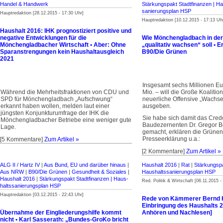
Handel & Handwerk
Stärkungspakt Stadt­finanzen | Ha
sanierungsplan HSP
Hauptredaktion [28.12.2015 - 17:30 Uhr]
Hauptredaktion [10.12.2015 - 17:13 Uh
Haushalt 2016: IHK prognostiziert positive und
negative Entwicklungen für die
Wie Mönchengladbach in der
Mönchengladbacher Wirtschaft • Aber: Ohne
„qualitativ wachsen“ soll • 
Sparanstrengungen kein Haushaltausgleich
B90/Die Grünen
2021
Insgesamt sechs Millionen Eur
Während die Mehrheitsfraktionen von CDU und
Mio. – will die Große Koalition
SPD für Mönchengladbach „Aufschwung“
neuerliche Offensive „Wachse
erkannt haben wollen, melden laut einer
ausgeben.
jüngsten Konjunkturumfrage der IHK die
Sie habe sich damit das Cre
Mönchengladbacher Betriebe eine weniger gute
Baudezernenten Dr. Gregor B
Lage.
gemacht, erklären die Grünen 
Presseerklärung u.a.:
[5 Kommentare]
Zum Artikel »
[2 Kommentare]
Zum Artikel »
ALG II / Hartz IV
|
Aus Bund, EU und darüber hinaus
|
Haushalt 2016
|
Rat
|
Stärkungspa
Aus NRW
|
B90/Die Grünen
|
Gesundheit & Soziales
|
Haus­halts­sanierungsplan HSP
Haushalt 2016
|
Stärkungspakt Stadt­finanzen | Haus­
Red. Politik & Wirtschaft [06.11.2015 -
halts­sanierungsplan HSP
Hauptredaktion [03.12.2015 - 22:43 Uhr]
Rede von Kämmerer Bernd K
Einbringung des Haushalts 
Übernahme der Eingliederungshilfe kommt
Anhören und Nachlesen]
nicht • Karl Sasserath: „Bundes-GroKo bricht