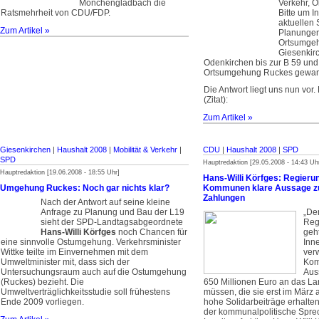
Mönchengladbach die
Verkehr, Ol
Ratsmehrheit von CDU/FDP.
Bitte um I
aktuellen
Zum Artikel »
Planungen
Ortsumge
Giesenkir
Odenkirchen bis zur B 59 und 
Ortsumgehung Ruckes gewan
Die Antwort liegt uns nun vor.
(Zitat):
Zum Artikel »
Giesenkirchen
|
Haushalt 2008
|
Mobilität & Verkehr
|
CDU
|
Haushalt 2008
|
SPD
SPD
Hauptredaktion [29.05.2008 - 14:43 Uh
Hauptredaktion [19.06.2008 - 18:55 Uhr]
Hans-Willi Körfges: Regieru
Umgehung Ruckes: Noch gar nichts klar?
Kommunen klare Aussage zu
Zahlungen
Nach der Antwort auf seine kleine
Anfrage zu Planung und Bau der L19
„De
sieht der SPD-Landtagsabgeordnete
Reg
Hans-Willi Körfges
noch Chancen für
geht
eine sinnvolle Ostumgehung. Verkehrsminister
Inn
Wittke teilte im Einvernehmen mit dem
ver
Umweltminister mit, dass sich der
Kom
Untersuchungsraum auch auf die Ostumgehung
Aus
(Ruckes) bezieht. Die
650 Millionen Euro an das L
Umweltverträglichkeitsstudie soll frühestens
müssen, die sie erst im März a
Ende 2009 vorliegen.
hohe Solidarbeiträge erhalten 
der kommunalpolitische Spre