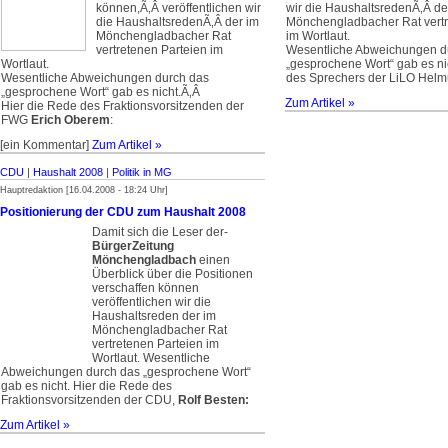
können,­Ã‚Â veröffentlichen wir
wir die Haushaltsreden­Ã‚Â de
die Haushaltsreden­Ã‚Â der im
Mönchengladbacher Rat vertr
Mönchengladbacher Rat
im Wortlaut.
vertretenen Parteien im
Wesentliche Abweichungen d
Wortlaut.
„gesprochene Wort“ gab es nic
Wesentliche Abweichungen durch das
des Sprechers der LiLO Helmu
„gesprochene Wort“ gab es nicht.­Ã‚Â
Zum Artikel »
Hier die Rede des Fraktionsvorsitzenden der
FWG
Erich Oberem
:
[ein Kommentar]
Zum Artikel »
CDU
|
Haushalt 2008
|
Politik in MG
Hauptredaktion [16.04.2008 - 18:24 Uhr]
Positionierung der CDU zum Haushalt 2008
Damit sich die­ Leser der­
BürgerZeitung
Mönchengladbach
einen
Überblick über die Positionen
verschaffen können
veröffentlichen wir die
Haushaltsreden­ der im
Mönchengladbacher Rat
vertretenen Parteien im
Wortlaut. Wesentliche
Abweichungen durch das „gesprochene Wort“
gab es nicht.­ Hier die Rede des
Fraktionsvorsitzenden der CDU,
Rolf Besten:
Zum Artikel »