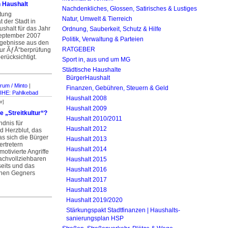
 Haushalt
Nachdenkliches, Glossen, Satirisches & Lustiges
tung
Natur, Umwelt & Tierreich
 der Stadt in
shalt für das Jahr
Ordnung, Sauberkeit, Schutz & Hilfe
September 2007
Politik, Verwaltung & Parteien
rgebnisse aus den
RATGEBER
ur ÃƒÅ“berprüfung
rücksichtigt.
Sport in, aus und um MG
Städtische Haushalte
BürgerHaushalt
rum / Minto
|
Finanzen, Gebühren, Steuern & Geld
IHE: Pahlkebad
Haushalt 2008
r]
Haushalt 2009
 „Streitkultur“?
Haushalt 2010/2011
ndnis für
Haushalt 2012
 Herzblut, das
as sich die Bürger
Haushalt 2013
ertretern
Haushalt 2014
otivierte Angriffe
nachvollziehbaren
Haushalt 2015
seits und das
Haushalt 2016
chen Gegners
Haushalt 2017
Haushalt 2018
Haushalt 2019/2020
Stärkungspakt Stadt­finanzen | Haus­halts­
sanierungsplan HSP