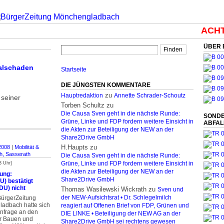
ACHTU
ÜBER 
alschaden
Startseite
DIE JÜNGSTEN KOMMENTARE
zu
Hauptredaktion
Annette Schrader-Schoutz
 seiner
Torben Schultz
zu
Die Causa Sven geht in die nächste Runde:
SONDE
Grüne, Linke und FDP fordern weitere Einsicht in
ABFA
die Akten zur Beteiligung der NEW an der
Share2Drive GmbH
H.Haupts
zu
2008
|
Mobilität &
h, Sasserath
Die Causa Sven geht in die nächste Runde:
3 Uhr]
Grüne, Linke und FDP fordern weitere Einsicht in
die Akten zur Beteiligung der NEW an der
ung:
Share2Drive GmbH
U) bestätigt
DU) nicht
Thomas Wasilewski Wickrath
zu
Sven und
BürgerZeitung
der NEW-Aufsichtsrat • Dr. Schlegelmilch
adbach hatte sich
reagiert auf Offenen Brief von FDP, Grünen und
Anfrage an den
DIE LINKE • Beteiligung der NEW AG an der
ür Bauen und
Share2Drive GmbH sei rechtens gewesen