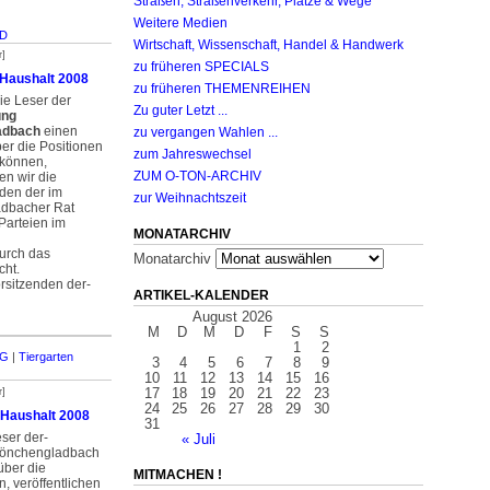
Straßen, Straßenverkehr, Plätze & Wege
Weitere Medien
D
Wirtschaft, Wissenschaft, Handel & Handwerk
r]
zu früheren SPECIALS
Haushalt 2008
zu früheren THEMENREIHEN
ie Leser der
Zu guter Letzt ...
ung
adbach
einen
zu vergangen Wahlen ...
er die Positionen
zum Jahreswechsel
 können,
ZUM O-TON-ARCHIV
hen wir die
den der im
zur Weihnachtszeit
dbacher Rat
Parteien im
MONATARCHIV
urch das
Monatarchiv
cht.
rsitzenden der­
ARTIKEL-KALENDER
August 2026
M
D
M
D
F
S
S
1
2
MG
|
Tiergarten
3
4
5
6
7
8
9
10
11
12
13
14
15
16
17
18
19
20
21
22
23
r]
24
25
26
27
28
29
30
 Haushalt 2008
31
eser der­
« Juli
Mönchengladbach
über die
MITMACHEN !
,­ veröffentlichen