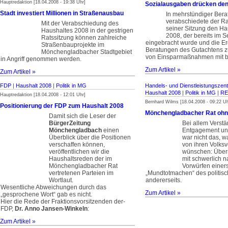
Hauptredaktion [18.04.2008 - 19:38 Uhr]
Sozialausgaben drücken den
Stadt investiert Millionen in Straßenausbau
In mehrstündiger Bera
verabschiedete der Rat
Mit der Verabschiedung des
seiner Sitzung den Hau
Haushaltes 2008 in der gestrigen
2008, der bereits im 
Ratssitzung können zahlreiche
eingebracht wurde und die E
Straßenbauprojekte im
Beratungen des Gutachtens z
Mönchengladbacher Stadtgebiet
von Einsparmaßnahmen mit be
in Angriff genommen werden.
Zum Artikel »
Zum Artikel »
FDP
|
Haushalt 2008
|
Politik in MG
Handels- und Dienstleistungszent
Haushalt 2008
|
Politik in MG
|
RE
Hauptredaktion [18.04.2008 - 12:01 Uhr]
Bernhard Wilms [18.04.2008 - 09:22 Uh
Positionierung der
FDP
zum Haushalt 2008
Mönchengladbacher Rat ohne
Damit sich die Leser der
BürgerZeitung
Bei allem Verstä
Mönchengladbach
einen
Entgagement und
Überblick über die Positionen
war nicht das, w
verschaffen können,
von ihren Volksv
veröffentlichen wir die
wünschen: Überm
Haushaltsreden der im
mit schwerlich 
Mönchengladbacher Rat
Vorwürfen einer
vertretenen Parteien im
„Mundtotmachen“ des politis
Wortlaut.
andererseits.
Wesentliche Abweichungen durch das
Zum Artikel »
„gesprochene Wort“ gab es nicht.
Hier die Rede der Fraktionsvorsitzenden der­
FDP,
Dr. Anno Jansen-Winkeln
:­
Zum Artikel »