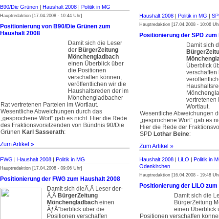
B90/Die Grünen
|
Haushalt 2008
|
Politik in MG
Haushalt 2008
|
Politik in MG
|
SP
Hauptredaktion [17.04.2008 - 10:44 Uhr]
Hauptredaktion [17.04.2008 - 10:06 Uh
Positionierung von
B90/Die Grünen
zum
Haushalt 2008
Positionierung der
SPD
zum 
Damit sich die Leser
Damit sich d
der
BürgerZeitung
BürgerZeit
Mönchengladbach
Mönchengl
einen Überblick über
Überblick üb
die Positionen
verschaffen
verschaffen können,
veröffentlic
veröffentlichen wir die
Haushaltsre
Haushaltsreden der im
Mönchengla
Mönchengladbacher
vertretenen 
Rat vertretenen Parteien im Wortlaut.
Wortlaut.
Wesentliche Abweichungen durch das
Wesentliche Abweichungen d
„gesprochene Wort“ gab es nicht. Hier die Rede
„gesprochene Wort“ gab es ni
des Fraktionsvorsitzenden von Bündnis 90/Die
Hier die Rede der Fraktionsvo
Grünen
Karl Sasserath
:
SPD­
Lothar Beine
:­
Zum Artikel »
Zum Artikel »
FWG
|
Haushalt 2008
|
Politik in MG
Haushalt 2008
|
LiLO
|
Politik in 
Odenkirchen
Hauptredaktion [17.04.2008 - 09:06 Uhr]
Hauptredaktion [16.04.2008 - 19:48 Uh
Positionierung der FWG zum Haushalt 2008
Positionierung der LiLO zum
Damit sich die­Ã‚Â Leser der­
Ã‚Â
BürgerZeitung
Damit sich die­ L
Mönchengladbach
einen
BürgerZeitung 
ÃƒÅ“berblick über die
einen Überblick 
Positionen verschaffen
Positionen verschaffen können