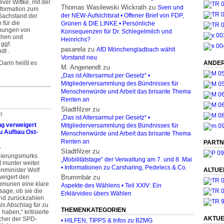
iver Wittke, mit der
Thomas Wasilewski Wickrath
zu
Sven und
nformation zum
 Sachstand der
der NEW-Aufsichtsrat • Offener Brief von FDP,
 für die
Grünen & DIE LINKE • Persönliche
hungen von
Konsequenzen für Dr. Schlegelmilch und
chen und
Heinrichs?
ggf.
pasarela
zu
AfD Mönchengladbach wählt
dt .
Vorstand neu
ANDER
 Darin heißt es
M. Angenendt
zu
„Das ist Altersarmut per Gesetz“ •
Mitgliederversammlung des Bündnisses für
Menschenwürde und Arbeit das brisante Thema
Renten an
Stadtfilzer
zu
r]
„Das ist Altersarmut per Gesetz“ •
ng verweigert
Mitgliederversammlung des Bündnisses für
 Aufbau Ost-
Menschenwürde und Arbeit das brisante Thema
Renten an
PARTN
r
Stadtfilzer
zu
ierungsmurks
„Mobilitätstage“ der Verwaltung am 7. und 8. Mai
 munter weiter.
• Informationen zu Carsharing, Pedelecs & Co.
enminister Wolf
ALTUE
weigert den
Brummbär
zu
munen eine klare
Aspekte des Wählens • Teil XXIV: Ein
sage, ob sie die
Erklärvideo übers Wählen
and zurückzahlen
ls Abschlag für zu
THEMENKATEGORIEN
haben,“ kritisierte
AKTUE
cher der SPD-
• HILFEN, TIPPS & Infos zu BZMG