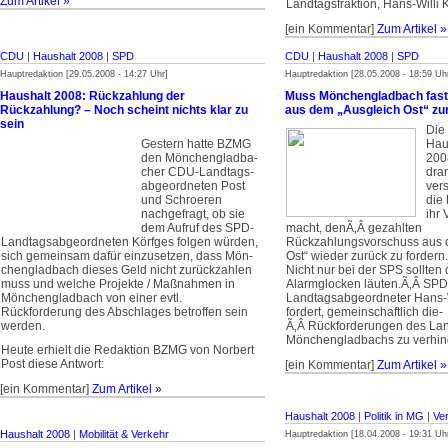
Zum Artikel »
Landtagsfraktion, Hans-Willi 
[ein Kommentar]
Zum Artikel »
CDU
|
Haushalt 2008
|
SPD
CDU
|
Haushalt 2008
|
SPD
Hauptredaktion [29.05.2008 - 14:27 Uhr]
Hauptredaktion [28.05.2008 - 18:59 Uh
Haushalt 2008: Rückzahlung der
Muss Mönchengladbach fast
Rückzahlung? – Noch scheint nichts klar zu
aus dem „Ausgleich Ost“ zu
sein
Die
Gestern hatte BZMG
Hau
den Mön­chen­glad­­ba­
200
cher CDU-Land­­tags­
dra
ab­ge­ord­ne­ten Post
ver
und Schroeren
die
nachgefragt, ob sie
ihr
dem­ Aufruf des SPD-
macht, den­Ã‚Â gezahlten
Land­tags­ab­ge­ord­ne­ten Körfges folgen würden,
Rückzahlungsvorschuss aus 
sich gemeinsam dafür ein­zu­set­zen, dass Mön­
Ost“ wieder zurück zu fordern.
chen­­glad­bach dieses Geld nicht zurückzahlen
Nicht nur bei der SPS sollten 
muss und welche Projekte / Maßnahmen in
Alarmglocken läuten.­Ã‚Â SPD
Mön­chen­glad­bach von einer evtl.
Landtagsabgeordneter Hans-W
Rückforderung des Abschlages betroffen sein
fordert, gemeinschaftlich die­
werden.
Ã‚Â Rückforderungen des Lan
Mönchengladbachs zu verhin
Heute erhielt die Redaktion BZMG von Norbert
Post diese Antwort:
[ein Kommentar]
Zum Artikel »
[ein Kommentar]
Zum Artikel »
Haushalt 2008
|
Politik in MG
|
Ve
Haushalt 2008
|
Mobilität & Verkehr
Hauptredaktion [18.04.2008 - 19:31 Uh