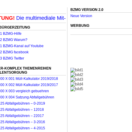
BZMG VERSION 2.0
Neue Version
NG!
Die multimediale Mit-Mach-Zeitung für Mönchenglad
WERBUNG
BÜRGERZEITUNG
R-KOMPLEX THEMENREIHEN
LLENTSORGUNG