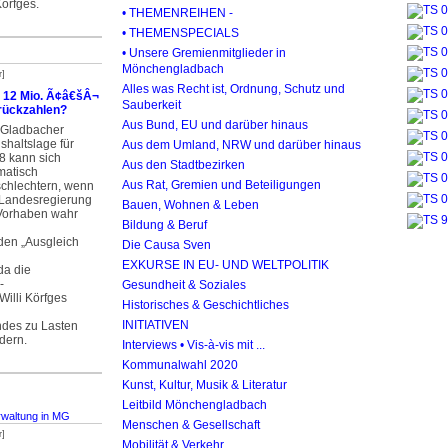
Körfges.
• THEMENREIHEN -
• THEMENSPECIALS
• Unsere Gremienmitglieder in
Mönchengladbach
r]
Alles was Recht ist, Ordnung, Schutz und
 12 Mio. Ã¢â€šÂ¬
Sauberkeit
rückzahlen?
Aus Bund, EU und darüber hinaus
 Gladbacher
shaltslage für
Aus dem Umland, NRW und darüber hinaus
8 kann sich
Aus den Stadtbezirken
matisch
Aus Rat, Gremien und Beteiligungen
schlechtern, wenn
 Landesregierung
Bauen, Wohnen & Leben
 Vorhaben wahr
Bildung & Beruf
den „Ausgleich
Die Causa Sven
EXKURSE IN EU- UND WELTPOLITIK
da die
-
Gesundheit & Soziales
illi Körfges
Historisches & Geschichtliches
INITIATIVEN
des zu Lasten
dern.
Interviews • Vis-à-vis mit ...
Kommunalwahl 2020
Kunst, Kultur, Musik & Literatur
Leitbild Mönchengladbach
rwaltung in MG
Menschen & Gesellschaft
r]
Mobilität & Verkehr