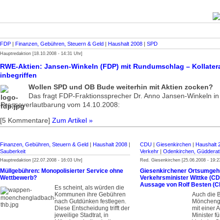
FDP
|
Finanzen, Gebühren, Steuern & Geld
|
Haushalt 2008
|
SPD
Hauptredaktion [18.10.2008 - 14:31 Uhr]
RWE-Aktien: Jansen-Winkeln (FDP) mit Rundumschlag – Kollater
inbegriffen
Wollen SPD und OB Bude weiterhin mit Aktien zocken?
Das fragt FDP-Fraktionssprecher Dr. Anno Jansen-Winkeln in
Presseverlautbarung vom 14.10.2008:
[5 Kommentare]
Zum Artikel »
Finanzen, Gebühren, Steuern & Geld
|
Haushalt 2008
|
CDU
|
Giesenkirchen
|
Haushalt 
Sauberkeit
Verkehr
|
Odenkirchen, Güdderat
Hauptredaktion [22.07.2008 - 16:03 Uhr]
Red. Giesenkirchen [25.06.2008 - 19:2
Müllgebühren: Monopolisierter Service ohne
Giesenkirchener Ortsumgeh
Wettbewerb?
Verkehrsminister Wittke (CD
Aussage von Rolf Besten (C
Es scheint, als würden die
Kommunen ihre Gebühren
Auch die 
nach Gutdünken festlegen.
Mönchengl
Diese Entscheidung trifft der
mit einer 
jeweilige Stadtrat, in
Minister f