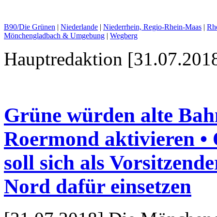
B90/Die Grünen
|
Niederlande
|
Niederrhein, Regio-Rhein-Maas
|
Rhe
Mönchengladbach & Umgebung
|
Wegberg
Hauptredaktion [31.07.2018
Grüne würden alte Bah
Roermond aktivieren •
soll sich als Vorsitzen
Nord dafür einsetzen