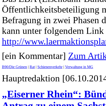
Öffentlichkeitsbeteiligung m
Befragung in zwei Phasen d
kann unter folgendem Link 
http://www.laermaktionspla
[ein Kommentar]
Zum Artik
B90/Die Grünen
|
Rat
|
Schienenverkehr
|
Verwaltung in MG
Hauptredaktion [06.10.2014
„Eiserner Rhein“: Bünd
Antrag zu einem Sachst