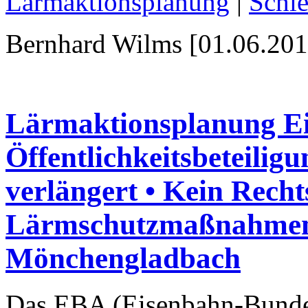
Lärmaktionsplanung
|
Schi
Bernhard Wilms [01.06.201
Lärmaktionsplanung E
Öffentlichkeitsbeteiligu
verlängert • Kein Rech
Lärmschutzmaßnahmen 
Mönchengladbach
Das EBA (Eisenbahn-Bundes