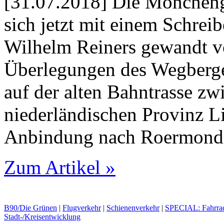
[31.07.2018] Die Möncheng
sich jetzt mit einem Schrei
Wilhelm Reiners gewandt vo
Überlegungen des Wegberge
auf der alten Bahntrasse z
nieder­ländischen Provinz 
Anbindung nach Roermond 
Zum Artikel »
B90/Die Grünen
|
Flugverkehr
|
Schienenverkehr
|
SPECIAL: Fahrra
Stadt-/Kreisentwicklung