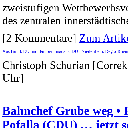
zweistufigen Wettbewerbsv
des zentralen innerstädtisc
[2 Kommentare]
Zum Artik
Aus Bund, EU und darüber hinaus
|
CDU
|
Niederrhein, Regio-Rhei
Christoph Schurian [Correk
Uhr]
Bahnchef Grube weg • F
Pofalla (CDU) … jetzt 