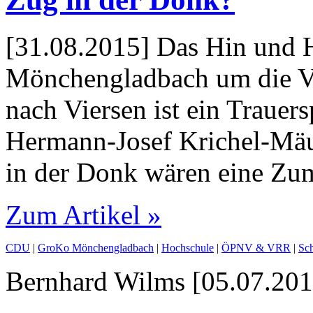
[31.08.2015] Das Hin und He
Mönchengladbach um die Ve
nach Viersen ist ein Trauers
Hermann-Josef Krichel-Mäu
in der Donk wären eine Zu
Zum Artikel »
CDU
|
GroKo Mönchengladbach
|
Hochschule
|
ÖPNV & VRR
|
Sc
Bernhard Wilms [05.07.201