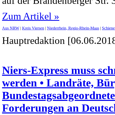
auf der Brandenberger Str. 
Zum Artikel »
Aus NRW
|
Kreis Viersen
|
Niederrhein, Regio-Rhein-Maas
|
Schiene
Hauptredaktion [06.06.2018
Niers-Express muss schn
werden • Landräte, Bür
Bundestagsabgeordnete 
Forderungen an Deuts