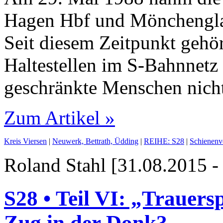
Hagen Hbf und Mönchenglad
Seit diesem Zeitpunkt gehör
Haltestellen im S-Bahnnetz 
geschränkte Menschen nicht 
Zum Artikel »
Kreis Viersen
|
Neuwerk, Bettrath, Üdding
|
REIHE: S28
|
Schienenv
Roland Stahl [31.08.2015 -
S28 • Teil VI: „Trauers
Zug in der Donk?