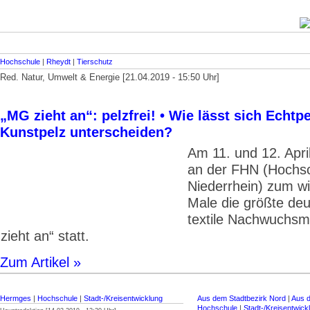
Hochschule
|
Rheydt
|
Tierschutz
Red. Natur, Umwelt & Energie [21.04.2019 - 15:50 Uhr]
„MG zieht an“: pelzfrei! • Wie lässt sich Echtp
Kunstpelz unterscheiden?
Am 11. und 12. Apri
an der FHN (Hochs
Niederrhein) zum w
Male die größte de
textile Nachwuchs
zieht an“ statt.
Zum Artikel »
Hermges
|
Hochschule
|
Stadt-/Kreisentwicklung
Aus dem Stadtbezirk Nord
|
Aus d
Hochschule
|
Stadt-/Kreisentwick