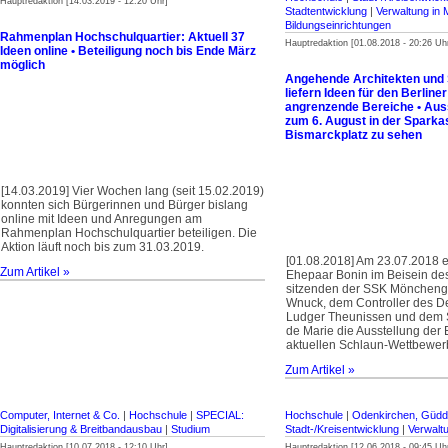
Hauptredaktion [14.03.2019 - 12:20 Uhr]
Stadtentwicklung
|
Verwaltung in
Bildungseinrichtungen
Rahmenplan Hochschulquartier: Aktuell 37
Hauptredaktion [01.08.2018 - 20:26 Uh
Ideen online • Beteiligung noch bis Ende März
möglich
Angehende Architekten und 
liefern Ideen für den Berliner
angrenzende Bereiche • Auss
zum 6. August in der Spark
Bismarckplatz zu sehen
[14.03.2019] Vier Wochen lang (seit 15.02.2019)
konnten sich Bürgerinnen und Bürger bislang
online mit Ideen und Anregungen am
Rahmenplan Hochschulquartier beteiligen. Die
Aktion läuft noch bis zum 31.03.2019.
[01.08.2018] Am 23.07.2018 e
Zum Artikel »
Ehepaar Bonin im Beisein des
sitzenden der SSK Möncheng
Wnuck, dem Controller des De
Ludger Theunissen und dem S
de Marie die Ausstellung der
aktuellen Schlaun-Wettbewer
Zum Artikel »
Computer, Internet & Co.
|
Hochschule
|
SPECIAL:
Hochschule
|
Odenkirchen, Güdd
Digitalisierung & Breitbandausbau
|
Studium
Stadt-/Kreisentwicklung
|
Verwalt
Hauptredaktion [10.07.2018 - 12:10 Uhr]
Hauptredaktion [12.06.2018 - 09:45 Uh