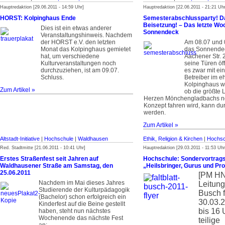
Hauptredaktion [29.06.2011 - 14:59 Uhr]
Hauptredaktion [22.06.2011 - 21:21 Uhr
HORST: Kolpinghaus Ende
Semesterabschlussparty! 
Beisetzung! – Das letzte W
Dies ist ein etwas anderer
Sonnendeck
Veranstaltungshinweis. Nachdem
der HORST e.V. den letzten
Am 08.07 und 
Monat das Kolpinghaus gemietet
das Sonnendec
hat, um verschiedene
Aachener Str. 
Kulturveranstaltungen noch
seine Türen öf
durchzuziehen, ist am 09.07.
es zwar mit e
Schluss.
Betreiber im 
Kolpinghaus w
Zum Artikel »
ob die größte 
Herzen Mönchengladbachs no
Konzept fahren wird, kann du
werden.
Zum Artikel »
Altstadt-Initiative
|
Hochschule
|
Waldhausen
Ethik, Religion & Kirchen
|
Hochsc
Red. Stadtmitte [21.06.2011 - 10:41 Uhr]
Hauptredaktion [29.03.2011 - 11:53 Uhr
Erstes Straßenfest seit Jahren auf
Hochschule: Sondervortrags
Waldhausener Straße am Samstag, den
„Heilsbringer, Gurus und Pr
25.06.2011
[PM H
Nachdem im Mai dieses Jahres
Leitung
Studierende der Kulturpädagogik
Busch 
(Bachelor) schon erfolgreich ein
30.03.
Kinderfest auf die Beine gestellt
bis 16 
haben, steht nun nächstes
Wochenende das nächste Fest
teilige