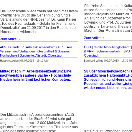
Fünfzehn Studenten der Kult
dritten Semester haben im R
Die Hochschule Niederrhein hat nach massivem
Indoor-Projekts seit März 201
öffentlichem Druck die Genehmigung für die
Anleitung der Dozenten Prof. D
Veranstaltung der HN-Dozentin Dr. Karin Kaiser
Lowinski und Prof. Dr. Jürgen
„Tod des Rechtsstaats – Gefahr für Freiheit und
politische Tanz- und Theater
Demokratie“ am 21.09.2017 in den Räumen der
Macht – Der Mensch ist am 
Hochschule widerrufen.
Zum Artikel »
Zum Artikel »
ALG II / Hartz IV
|
Arbeitslosenzentrum (ALZ)
|
Aus
CDU
|
GroKo Mönchengladbach
Vereinen und Verbänden
|
Gesundheit & Soziales
|
& VRR
|
Schienenverkehr
|
SPD
Hochschule
|
Stadtmitte, Altstadt, Oberstadt
Oberstadt
Hauptredaktion [07.07.2015 - 16:15 Uhr]
Bernhard Wilms [05.07.2015 - 17:35 Uh
Mittagstisch im Arbeitslosenzentrum: Eine
S8 über Mönchengladbach Hb
nachweislich saubere Sache • Hochschule
zusätzlichem Haltepunkt „H
Niederrhein hilft mit fachlicher Kompetenz
Schlegelmilch und Heinrichs
Populismus und wollen „tot 
wieder neues Leben einhau
Der Mittagstisch im Arbeitslosenzentrum (ALZ)
an der Lüpertzender Straße 69 wird sehr gut
angenommen – etwa 12.000 Mahlzeiten im Jahr
gibt das Team um Küchenleiterin Ella Heiniz aus
– und das ohne jegliche städtische
[05.07.2015] Zwischen Mönc