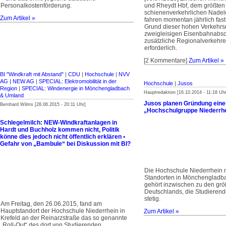
Personalkostenförderung.
und Rheydt Hbf, dem größten
schienenverkehrlichen Nadel
Zum Artikel »
fahren momentan jährlich fast
Grund dieser hohen Verkehrs
zweigleisigen Eisenbahnabsch
zusätzliche Regionalverkehre 
erforderlich.
[2 Kommentare]
Zum Artikel »
BI "Windkraft mit Abstand"
|
CDU
|
Hochschule
|
NVV
AG | NEW AG
|
SPECIAL: Elektromobilität in der
Hochschule
|
Jusos
Region
|
SPECIAL: Windenergie in Mönchengladbach
Hauptredaktion [16.10.2014 - 11:18 Uhr
& Umland
Jusos planen Gründung eine
Bernhard Wilms [28.06.2015 - 20:11 Uhr]
„Hochschulgruppe Niederrh
Schlegelmilch: NEW-Windkraftanlagen in
Hardt und Buchholz kommen nicht, Politik
könne dies jedoch nicht öffentlich erklären •
Gefahr von „Bambule“ bei Diskussion mit BI?
Die Hochschule Niederrhein m
Standorten in Mönchengladba
gehört inzwischen zu den gr
Deutschlands, die Studieren
stetig.
Am Freitag, den 26.06.2015, fand am
Hauptstandort der Hochschule Niederrhein in
Zum Artikel »
Krefeld an der Reinarzstraße das so genannte
„Roll-Out“ des dort von Studierenden