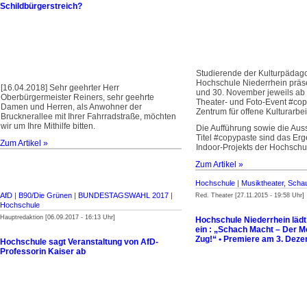
Schildbürgerstreich?
Studierende der Kulturpädago
Hochschule Niederrhein präs
[16.04.2018] Sehr geehrter Herr
und 30. November jeweils ab
Oberbürgermeister Reiners, sehr geehrte
Theater- und Foto-Event #cop
Damen und Herren, als Anwohner der
Zentrum für offene Kulturarbei
Brucknerallee mit Ihrer Fahrradstraße, möchten
wir um Ihre Mithilfe bitten.
Die Aufführung sowie die Aus
Titel #copypaste sind das Erg
Zum Artikel »
Indoor-Projekts der Hochschu
Zum Artikel »
Hochschule
|
Musiktheater, Schaus
AfD
|
B90/Die Grünen
|
BUNDESTAGSWAHL 2017
|
Red. Theater [27.11.2015 - 19:58 Uhr]
Hochschule
Hauptredaktion [06.09.2017 - 16:13 Uhr]
Hochschule Niederrhein lädt
ein : „Schach Macht – Der M
Zug!“ • Premiere am 3. Dez
Hochschule sagt Veranstaltung von AfD-
Professorin Kaiser ab