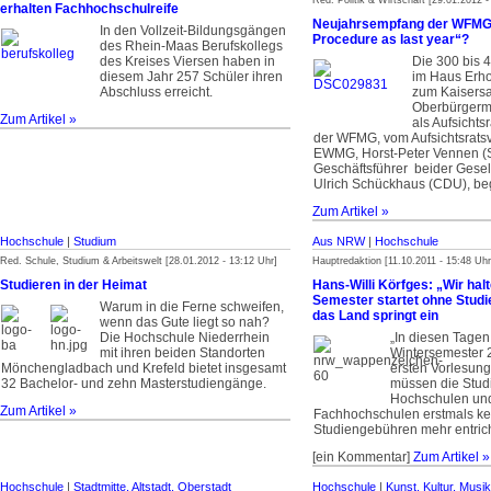
Red. Politik & Wirtschaft [29.01.2012 -
erhalten Fachhochschulreife
Neujahrsempfang der WFMG
In den Vollzeit-Bildungsgängen
Procedure as last year“?
des Rhein-Maas Berufskollegs
des Kreises Viersen haben in
Die 300 bis 
diesem Jahr 257 Schüler ihren
im Haus Erh
Abschluss erreicht.
zum Kaisersa
Oberbürgerm
Zum Artikel »
als Aufsichts
der WFMG, vom Aufsichtsrats
EWMG, Horst-Peter Vennen 
Geschäftsführer beider Gesell
Ulrich Schückhaus (CDU), be
Zum Artikel »
Hochschule
|
Studium
Aus NRW
|
Hochschule
Red. Schule, Studium & Arbeitswelt [28.01.2012 - 13:12 Uhr]
Hauptredaktion [11.10.2011 - 15:48 Uhr
Studieren in der Heimat
Hans-Willi Körfges: „Wir hal
Semester startet ohne Stud
Warum in die Ferne schweifen,
das Land springt ein
wenn das Gute liegt so nah?
Die Hochschule Niederrhein
„In diesen Tagen 
mit ihren beiden Standorten
Wintersemester 
Mönchengladbach und Krefeld bietet insgesamt
ersten Vorlesun
32 Bachelor- und zehn Masterstudiengänge.
müssen die Stud
Hochschulen un
Zum Artikel »
Fachhochschulen erstmals ke
Studiengebühren mehr entric
[ein Kommentar]
Zum Artikel »
Hochschule
|
Stadtmitte, Altstadt, Oberstadt
Hochschule
|
Kunst, Kultur, Musik