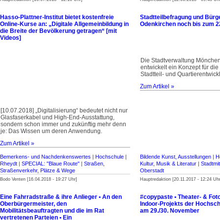
Hasso-Plattner-Institut bietet kostenfreie
Stadtteilbefragung und Bür
Online-Kurse an: „Digitale Allgemeinbildung in
Odenkirchen noch bis zum 22
die Breite der Bevölkerung getragen“ [mit
Videos]
Die Stadtverwaltung Mönche
entwickelt ein Konzept für die 
Stadtteil- und Quartierentwick
Zum Artikel »
[10.07.2018] „Digitalisierung“ bedeutet nicht nur
Glasfaserkabel und High-End-Ausstattung,
sondern schon immer und zukünftig mehr denn
je: Das Wissen um deren Anwendung.
Zum Artikel »
Bemerkens- und Nachdenkenswertes
|
Hochschule
|
Bildende Kunst, Ausstellungen
|
H
Rheydt
|
SPECIAL: "Blaue Route"
|
Straßen,
Kultur, Musik & Literatur
|
Stadtmit
Straßenverkehr, Plätze & Wege
Oberstadt
Bodo Venten [16.04.2018 - 19:27 Uhr]
Hauptredaktion [20.11.2017 - 12:24 Uhr
Eine Fahrradstraße & ihre Anlieger • An den
#copypaste • Theater- & Fot
Oberbürgermeister, den
Indoor-Projekts der Hochsch
Mobilitätsbeauftragten und die im Rat
am 29./30. November
vertretenen Parteien • Ein