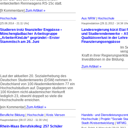
entwickelten Rennwagens RS-15c statt.
[9 Kommentare]
Zum Artikel »
Hochschule
Aus NRW
|
Hochschule
[25.06.2014 - 21:11 Uhr]
Hauptredaktion [29.11.2012 - 14:34 Uhr
Studieren trotz finanzieller Engpässe •
Landesregierung kürzt Etat 
Mönchengladbacher Arbeitsgruppe
und Studierendenwerke – AS
„ArbeiterKind.de“ gegründet • Erster
Qualitätsverlust in der Lehre
Stammtisch am 26. Juni
Finanzierungsengpässe
Im S
vers
Kraft in ihrer Regierungserkl
Investitionen in die Bildung.
Zum Artikel »
Laut der aktuellen 20. Sozialerhebung des
Deutschen Studentenwerks (DSW) nehmen in
Deutschland von 100 Akade­mikerkindern 77 ein
Hochschulstudium auf. Dagegen stu­dieren von
100 Kindern nicht-akade­mischer Herkunft
lediglich 23, obwohl doppelt so viele die
Hochschulreife erreichen.
[ein Kommentar]
Zum Artikel »
Berufliche Bildung
|
Hochschule
|
Kreis Viersen
Handels- und Dienstleistungszent
Hochschule
|
Projekt "Soziale Sta
Hauptredaktion [09.07.2012 - 11:30 Uhr]
Stadt-/Kreisentwicklung
|
WFMG
Rhein-Maas Berufskolleg: 257 Schüler