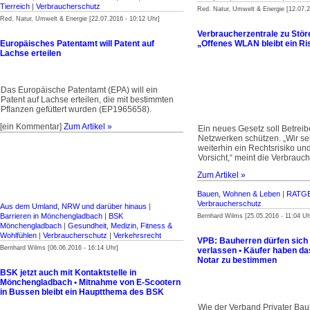
Tierreich
|
Verbraucherschutz
Red. Natur, Umwelt & Energie [12.07.2
Red. Natur, Umwelt & Energie [22.07.2016 - 10:12 Uhr]
Verbraucherzentrale zu Stör
Europäisches Patentamt will Patent auf
„Offenes WLAN bleibt ein Ri
Lachse erteilen
Das Europäische Patentamt (EPA) will ein
Patent auf Lachse erteilen, die mit bestimmten
Pflanzen gefüttert wurden (EP1965658).
[ein Kommentar]
Zum Artikel »
Ein neues Gesetz soll Betreib
Netzwerken schützen. „Wir s
weiterhin ein Rechtsrisiko und
Vorsicht,“ meint die Verbrauc
Zum Artikel »
Bauen, Wohnen & Leben
|
RATG
Verbraucherschutz
Aus dem Umland, NRW und darüber hinaus
|
Barrieren in Mönchengladbach
|
BSK
Bernhard Wilms [25.05.2016 - 11:04 Uh
Mönchengladbach
|
Gesundheit, Medizin, Fitness &
Wohlfühlen
|
Verbraucherschutz
|
Verkehrsrecht
VPB: Bauherren dürfen sich 
Bernhard Wilms [06.06.2016 - 16:14 Uhr]
verlassen • Käufer haben da
Notar zu bestimmen
BSK jetzt auch mit Kontaktstelle in
Mönchengladbach • Mitnahme von E-Scootern
in Bussen bleibt ein Hauptthema des BSK
Wie der Verband Privater Ba