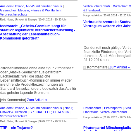
Aus dem Umland, NRW und darüber hinaus
|
Verbraucherschutz
|
Wirtschaft, 
Gesundheit, Medizin, Fitness & Wohlfühlen
|
& Handwerk
Verbraucherschutz
Hauptredaktion [20.02.2014 - 22:25 Uh
Red. Natur, Umwelt & Energie [10.04.2014 - 10:30 Uhr]
Verbraucherzentrale: Stadtve
foodwatch: „Geheim-Gremium sorgt für
Vertrag um weitere vier Jah
staatlich legitimierte Verbrauchertäuschung •
Abschaffung der Lebensmittelbuch-
Kommission gefordert“
Der derzeit noch gültige Vertr
finanzielle Förderung der Verb
durch die Stadt Mönchenglad­
31.12.2014 aus.
[2 Kommentare]
Zum Artikel »
Zitronenlimonade ohne eine Spur Zitronensaft
oder „Alaska-Seelachs“ aus gefärbtem
Lachsersatz: Weil die staatliche
Lebensmittelbuch-Kommission immer wieder
irreführende Produktbezeichnungen als
Standard festsetzt, fordert foodwatch das Aus für
das geheim tagende Gremium.
[ein Kommentar]
Zum Artikel »
Aus dem Umland, NRW und darüber hinaus
|
Natur,
Datenschutz
|
Piratenpartei
|
Stadt
Umwelt & Tierreich
|
SPECIAL: TTIP, CETA & Co.
|
Oberstadt
|
Verbraucherschutz
Verbraucherschutz
Hauptredaktion [21.09.2012 - 19:22 Uh
Red. Natur, Umwelt & Energie [09.07.2013 - 20:57 Uhr]
TTIP – ein Trojaner?
Piratenpartei Mönchengladb