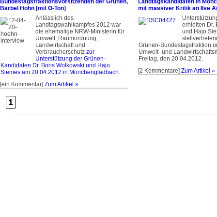
Bundestagsfraktionsvorsitzenden der Grünen,
Landtagskandidaten in Mön
Bärbel Höhn [mit O-Ton]
mit massiver Kritik an Ilse 
Anlässlich des
Unterstützun
Landtagswahlkampfes 2012 war
erhielten Dr.
die ehemalige NRW-Ministerin für
und Hajo Sie
Umwelt, Raumordnung,
stellvertrete
Landwirtschaft und
Grünen-Bundestagsfraktion 
Verbraucherschutz
zur
Umwelt- und Landwirtschaftsm
Unterstützung der Grünen-
Freitag, den 20.04.2012.
Kandidaten Dr. Boris Wolkowski und Hajo
[2 Kommentare]
Zum Artikel »
Siemes am 20.04.2012 in Mönchengladbach
.
[ein Kommentar]
Zum Artikel »
1