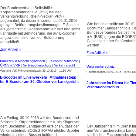
Der Bundesverband Selbsthilfe
Körperbehinderter e.V. (BSK) hat den
Verkehrsverbund Rhein-Neckar (VRN)
abgemahnt, da dieser in seinen ab 01.01.2016
Wie berichtet sollte am 30.1
gültigen Beförderungsbestimmungen E-Scooter
Bochumer Landgericht die Kl
als „gefährliche Gegenstände“ einstuft und somit
Bundesverbandes Selbsthilfe
Fahrgäste mit Behinderung, die auf E-Scooter
e.V. (BSK) gegen die BOGES
angewiesen sind, von der Beförderung
Gelsenkirchener Straßenbahn
ausschließt.
werden.
Zum Artikel »
Zum Artikel »
Barrieren in Mönchengladbach
|
E-Scooter-Mitnahme
|
ÖPNV & VRR
|
Verbraucherschutz
|
Verkehrsrecht
Verbraucherschutz
Vorstand VdK Mönchengladbach [25.10.2015 - 11:16 Uhr]
Hauptredaktion [09.07.2015 - 09:53 Uh
E-Scooter im Linienverkehr: Mitnahmestopp
für E-Scooter am 30. Oktober vor Landgericht
Jahrzehnte im Dienst für Ti
Verbraucherschutz
Am Freitag, 30.10.2015 will der Bundesverband
Selbsthilfe Körperbehinderter e.V. als Kläger vor
dem Bochumer Landgericht erreichen, dass der
Seit Jahrzehnten im Dienst fü
Verkehrsbetrieb BOGESTRA AG Elektro-Scooter
und Verbraucherschutz Langjä
wieder in seinen Bussen befördert.
städtischen Fachbereichs gin