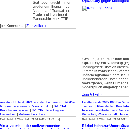
OptOutDay gegen Meldegese
Seit Tagen taucht immer
wieder ein Thema in den
Medien auf: Transatlantic
Trade and Investment
Partnership, kurz: TTIP.
[ein Kommentar]
Zum Artikel »
Gestern, 20.09.2012 fand bun
OptOutDay, ein Aktionstag g
Meldegesetz, statt. An diese
Piraten in zahlreichen Städten
Mönchengladbach darauf auf
Meldebehörden Daten gegen
weitergeben, wenn Bürger d
Widerspruch eingelegt haben
Zum Artikel »
Aus dem Umland, NRW und darüber hinaus
|
B90/Die
Landtagswahl 2012 B90/Die Grü
Grünen
|
Interviews • Vis-à-vis mit ...
|
SPECIAL:
Tierreich
|
Rheindahlen, Broich-P
Braunkohle-Tagebau
|
SPECIAL: Fracking am
Fracking am Niederrhein
|
Verbra
Niederrhein
|
Verbraucherschutz
Wirtschaft, Wissenschaft, Hande
Red. Politik & Wirtschaft [21.04.2012 - 21:45 Uhr]
Red. Politik & Wirtschaft [21.04.2012 -
Vis-á-vis mit … der stellvertretenden
Bärbel Höhn zur Unterstützu