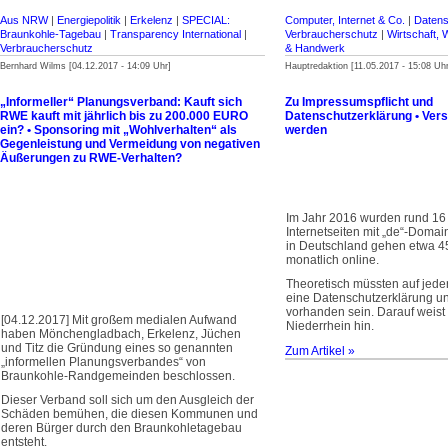
Aus NRW
|
Energiepolitik
|
Erkelenz
|
SPECIAL:
Computer, Internet & Co.
|
Datens
Braunkohle-Tagebau
|
Transparency International
|
Verbraucherschutz
|
Wirtschaft, 
Verbraucherschutz
& Handwerk
Bernhard Wilms [04.12.2017 - 14:09 Uhr]
Hauptredaktion [11.05.2017 - 15:08 Uhr
„Informeller“ Planungsverband: Kauft sich
Zu Impressumspflicht und
RWE kauft mit jährlich bis zu 200.000 EURO
Datenschutzerklärung • Vers
ein? • Sponsoring mit „Wohlverhalten“ als
werden
Gegenleistung und Vermeidung von negativen
Äußerungen zu RWE-Verhalten?
Im Jahr 2016 wurden rund 16 
Internetseiten mit „de“-Domain 
in Deutschland gehen etwa 4
monatlich online.
Theoretisch müssten auf jede
eine Datenschutzerklärung u
vorhanden sein. Darauf weist 
[04.12.2017] Mit großem medialen Aufwand
Niederrhein hin.
haben Mönchengladbach, Erkelenz, Jüchen
und Titz die Gründung eines so genannten
Zum Artikel »
„informellen Planungsverbandes“ von
Braunkohle-Randgemeinden beschlossen.
Dieser Verband soll sich um den Ausgleich der
Schäden bemühen, die diesen Kommunen und
deren Bürger durch den Braunkohletagebau
entsteht.