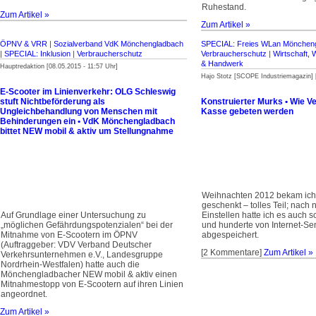
Ruhestand.
Zum Artikel »
Zum Artikel »
ÖPNV & VRR
|
Sozialverband VdK Mönchengladbach
SPECIAL: Freies WLan Mönchen
|
SPECIAL: Inklusion
|
Verbraucherschutz
Verbraucherschutz
|
Wirtschaft, 
& Handwerk
Hauptredaktion [08.05.2015 - 11:57 Uhr]
Hajo Stotz [SCOPE Industriemagazin] [
E-Scooter im Linienverkehr: OLG Schleswig
stuft Nichtbeförderung als
Konstruierter Murks • Wie V
Ungleichbehandlung von Menschen mit
Kasse gebeten werden
Behinderungen ein • VdK Mönchengladbach
bittet NEW mobil & aktiv um Stellungnahme
Weihnachten 2012 bekam ic
geschenkt – tolles Teil; nach
Auf Grundlage einer Untersuchung zu
Einstellen hatte ich es auch
„möglichen Gefährdungspotenzialen“ bei der
und hunderte von Internet-S
Mitnahme von E-Scootern im ÖPNV
abgespeichert.
(Auftraggeber: VDV Verband Deutscher
[2 Kommentare]
Zum Artikel »
Verkehrsunternehmen e.V., Landesgruppe
Nordrhein‐Westfalen) hatte auch die
Mönchengladbacher NEW mobil & aktiv einen
Mitnahmestopp von E-Scootern auf ihren Linien
angeordnet.
Zum Artikel »