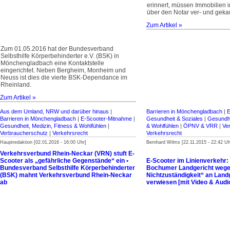
erinnert, müssen Immobilien 
über den Notar ver- und geka
Zum Artikel »
Zum 01.05.2016 hat der Bundesverband
Selbsthilfe Körperbehinderter e.V. (BSK) in
Mönchengladbach eine Kontaktstelle
eingerichtet. Neben Bergheim, Monheim und
Neuss ist dies die vierte BSK-Dependance im
Rheinland.
Zum Artikel »
Aus dem Umland, NRW und darüber hinaus
|
Barrieren in Mönchengladbach
|
E
Barrieren in Mönchengladbach
|
E-Scooter-Mitnahme
|
Gesundheit & Soziales
|
Gesundhe
Gesundheit, Medizin, Fitness & Wohlfühlen
|
& Wohlfühlen
|
ÖPNV & VRR
|
Ve
Verbraucherschutz
|
Verkehrsrecht
Verkehrsrecht
Hauptredaktion [02.01.2016 - 16:00 Uhr]
Bernhard Wilms [22.11.2015 - 22:42 Uh
Verkehrsverbund Rhein-Neckar (VRN) stuft E-
Scooter als „gefährliche Gegenstände“ ein •
E-Scooter im Linienverkehr:
Bundesverband Selbsthilfe Körperbehinderter
Bochumer Landgericht wegen
(BSK) mahnt Verkehrsverbund Rhein-Neckar
Nichtzuständigkeit“ an Lan
ab
verwiesen [mit Video & Audi