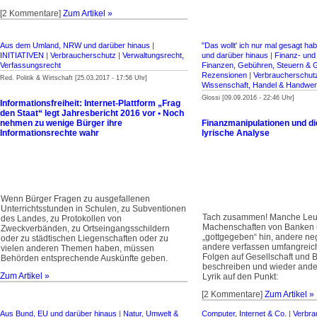
[2 Kommentare]
Zum Artikel »
Aus dem Umland, NRW und darüber hinaus
|
"Das wollt' ich nur mal gesagt hab
INITIATIVEN
|
Verbraucherschutz
|
Verwaltungsrecht,
und darüber hinaus
|
Finanz- und
Verfassungsrecht
Finanzen, Gebühren, Steuern & 
Rezensionen
|
Verbraucherschut
Red. Politik & Wirtschaft [25.03.2017 - 17:56 Uhr]
Wissenschaft, Handel & Handwe
Glossi [09.09.2016 - 22:46 Uhr]
Informationsfreiheit: Internet-Plattform „Frag
den Staat“ legt Jahresbericht 2016 vor • Noch
nehmen zu wenige Bürger ihre
Finanzmanipulationen und die
Informationsrechte wahr
lyrische Analyse
Wenn Bürger Fragen zu ausgefallenen
Unterrichtsstunden in Schulen, zu Subventionen
Tach zusammen! Manche Leu
des Landes, zu Protokollen von
Machenschaften von Banken 
Zweckverbänden, zu Ortseingangsschildern
„gottgegeben“ hin, andere neg
oder zu städtischen Liegenschaften oder zu
andere verfassen umfangreic
vielen anderen Themen haben, müssen
Folgen auf Gesellschaft und 
Behörden entsprechende Auskünfte geben.
beschreiben und wieder ander
Zum Artikel »
Lyrik auf den Punkt:
[2 Kommentare]
Zum Artikel »
Aus Bund, EU und darüber hinaus
|
Natur, Umwelt &
Computer, Internet & Co.
|
Verbra