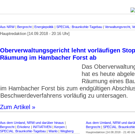
Aus NRW
|
Bergrecht
|
Energiepolitik
|
SPECIAL: Braunkohle-Tagebau
|
Verwaltungsrecht, V
Hauptredaktion [14.09.2018 - 20:16 Uhr]
Oberverwaltungsgericht lehnt vorläufigen Sto
Räumung im Hambacher Forst ab
Das Oberverwaltung
hat es heute abgele
Räumung eines Ba
im Hambacher Forst bis zum endgültigen Abschlu
Beschwerdeverfahrens vorläufig zu untersagen.
Zum Artikel »
Aus dem Umland, NRW und darüber hinaus
|
Aus dem Umland, NRW und darüb
Bergrecht
|
Erkelenz
|
INITIATIVEN
|
Kerpen
|
Bergrecht
|
SPECIAL: Braunkohl
SPECIAL: Braunkohle-Tagebau
|
Wanlo
|
Wegberg
Hauptredaktion [14.08.2018 - 21:40 Uh