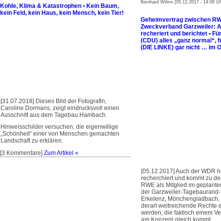
Bernhard Wilms [05.12.2017 - 14:09 Uh
Kohle, Klima & Katastrophen • Kein Baum,
kein Feld, kein Haus, kein Mensch, kein Tier!
Geheimvertrag zwischen R
Zweckverband Garzweiler:
recheriert und berichtet • F
(CDU) alles „ganz normal“, f
(DIE LINKE) gar nicht … im 
[31.07.2018] Dieses Bild der Fotografin,
Caroline Dormans, zeigt eindrucksvoll einen
Ausschnitt aus dem Tagebau Hambach.
Hinweisschilder versuchen, die eigen­willige
„Schönheit“ einer von Menschen gemachten
Landschaft zu erklären.
[3 Kommentare]
Zum Artikel »
[05.12.2017] Auch der WDR 
recherchiert und kommt zu d
RWE als Mitglied im geplant
der Garzweiler-Tagebauran
Erkelenz, Mönchengladbach, 
derart weitreichende Rechte 
werden, die faktisch einem Ver
am Konzern gleich kommt.