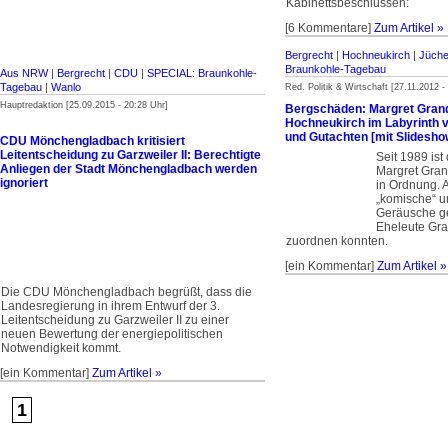
Kabinettsbeschlüssen:
[6 Kommentare]
Zum Artikel »
Bergrecht
|
Hochneukirch
|
Jüch
Braunkohle-Tagebau
Aus NRW
|
Bergrecht
|
CDU
|
SPECIAL: Braunkohle-
Tagebau
|
Wanlo
Red. Politik & Wirtschaft [27.11.2012 -
Hauptredaktion [25.09.2015 - 20:28 Uhr]
Bergschäden: Margret Gran
Hochneukirch im Labyrinth 
und Gutachten [mit Slidesho
CDU Mönchengladbach kritisiert
Leitentscheidung zu Garzweiler II: Berechtigte
Seit 1989 ist
Anliegen der Stadt Mönchengladbach werden
Margret Gran
ignoriert
in Ordnung. 
„komische“ u
Geräusche ge
Eheleute Gra
zuordnen konnten.
[ein Kommentar]
Zum Artikel »
Die CDU Mönchengladbach begrüßt, dass die
Landesregierung in ihrem Entwurf der 3.
Leitentscheidung zu Garzweiler II zu einer
neuen Bewertung der energiepolitischen
Notwendigkeit kommt.
[ein Kommentar]
Zum Artikel »
1