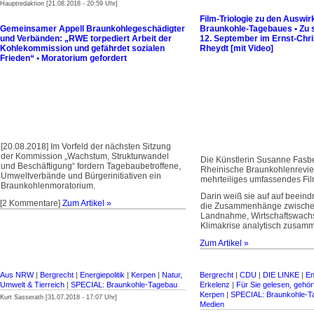
Hauptredaktion [21.08.2018 - 20:59 Uhr]
Film-Triologie zu den Auswi
Gemeinsamer Appell Braunkohlegeschädigter
Braunkohle-Tagebaues • Zu 
und Verbänden: „RWE torpediert Arbeit der
12. September im Ernst-Chri
Kohlekommission und gefährdet sozialen
Rheydt [mit Video]
Frieden“ • Moratorium gefordert
[20.08.2018] Im Vorfeld der nächsten Sitzung
der Kommission „Wachstum, Strukturwandel
Die Künstlerin Susanne Fasb
und Beschäftigung“ fordern Tagebaube­troffene,
Rheinische Braunkohlenrevier
Umweltverbände und Bürgerinitiativen ein
mehrteiliges umfassendes Fi
Braunkohlenmoratorium.
Darin weiß sie auf auf beein
[2 Kommentare]
Zum Artikel »
die Zusammenhänge zwische
Landnahme, Wirtschaftswach
Klimakrise analytisch zusam
Zum Artikel »
Aus NRW
|
Bergrecht
|
Energiepolitik
|
Kerpen
|
Natur,
Bergrecht
|
CDU
|
DIE LINKE
|
En
Umwelt & Tierreich
|
SPECIAL: Braunkohle-Tagebau
Erkelenz
|
Für Sie gelesen, gehö
Kerpen
|
SPECIAL: Braunkohle-T
Kurt Sasserath [31.07.2018 - 17:07 Uhr]
Medien