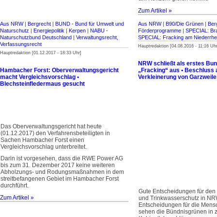
Zum Artikel »
Aus NRW
|
Bergrecht
|
BUND - Bund für Umwelt und
Aus NRW
|
B90/Die Grünen
|
Ber
Naturschutz
|
Energiepolitik
|
Kerpen
|
NABU -
Förderprogramme
|
SPECIAL: Br
Naturschutzbund Deutschland
|
Verwaltungsrecht,
SPECIAL: Fracking am Niederrhe
Verfassungsrecht
Hauptredaktion [04.08.2016 - 11:16 Uhr
Hauptredaktion [01.12.2017 - 18:33 Uhr]
NRW schließt als erstes Bu
Hambacher Forst: Oberverwaltungsgericht
„Fracking“ aus • Beschluss 
macht Vergleichsvorschlag •
Verkleinerung von Garzweiler
Blechsteinfledermaus gesucht
Das Oberverwaltungsgericht hat heute
(01.12.2017) den Verfahrensbeteiligten in
Sachen Hambacher Forst einen
Vergleichsvorschlag unterbreitet.
Darin ist vorgesehen, dass die RWE Power AG
bis zum 31. Dezember 2017 keine weiteren
Abholzungs- und Rodungsmaßnahmen in dem
streitbefangenen Gebiet im Hambacher Forst
durchführt.
Gute Entscheidungen für den 
Zum Artikel »
und Trinkwasserschutz in NR
Entscheidungen für die Men
sehen die Bündnisgrünen in z