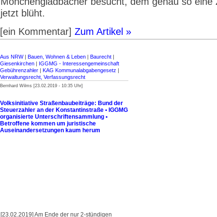
Mönchengladbacher besucht, dem genau so eine 
jetzt blüht.
[ein Kommentar]
Zum Artikel »
Aus NRW
|
Bauen, Wohnen & Leben
|
Baurecht
|
Giesenkirchen
|
IGGMG - Interessengemeinschaft
Gebührenzahler
|
KAG Kommunalabgabengesetz
|
Verwaltungsrecht, Verfassungsrecht
Bernhard Wilms [23.02.2019 - 10:35 Uhr]
Volksinitiative Straßenbaubeiträge: Bund der
Steuerzahler an der Konstantinstraße • IGGMG
organisierte Unterschriftensammlung •
Betroffene kommen um juristische
Auseinandersetzungen kaum herum
[23.02.2019] Am Ende der nur 2-stündigen