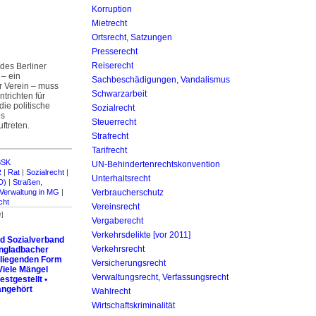
Korruption
Mietrecht
Ortsrecht, Satzungen
Presserecht
Reiserecht
 des Berliner
 – ein
Sachbeschädigungen, Vandalismus
r Verein – muss
Schwarzarbeit
trichten für
die politische
Sozialrecht
es
Steuerrecht
treten.
Strafrecht
Tarifrecht
BSK
UN-Behinderten­rechtskonvention
R
|
Rat
|
Sozialrecht
|
Unterhaltsrecht
D)
|
Straßen,
Verwaltung in MG
|
Verbraucherschutz
cht
Vereinsrecht
r]
Vergaberecht
Verkehrsdelikte [vor 2011]
d Sozialverband
Verkehrsrecht
ngladbacher
rliegenden Form
Versicherungsrecht
Viele Mängel
Verwaltungsrecht, Verfassungsrecht
estgestellt •
angehört
Wahlrecht
Wirtschaftskriminalität