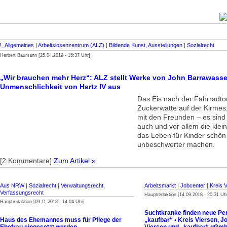
!_Allgemeines
|
Arbeitslosenzentrum (ALZ)
|
Bildende Kunst, Ausstellungen
|
Sozialrecht
Herbert Baumann [25.04.2019 - 15:37 Uhr]
„Wir brauchen mehr Herz“: ALZ stellt Werke von John Barrawasse
Unmenschlichkeit von Hartz IV aus
Das Eis nach der Fahrradtou
Zuckerwatte auf der Kirme
mit den Freunden – es sin
auch und vor allem die klei
das Leben für Kinder schön
unbeschwerter machen.
[2 Kommentare]
Zum Artikel »
Aus NRW
|
Sozialrecht
|
Verwaltungsrecht,
Arbeitsmarkt
|
Jobcenter
|
Kreis 
Verfassungsrecht
Hauptredaktion [14.09.2018 - 20:31 Uh
Hauptredaktion [09.11.2018 - 14:04 Uhr]
Suchtkranke finden neue Per
Haus des Ehemannes muss für Pflege der
„kaufbar“ • Kreis Viersen, J