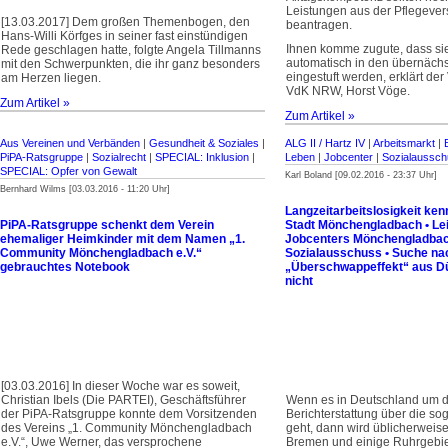
Leistungen aus der Pflegever
[13.03.2017] Dem großen Themenbogen, den
beantragen.
Hans-Willi Körfges in seiner fast einstündigen
Ihnen komme zugute, dass si
Rede geschlagen hatte, folgte Angela Tillmanns
automatisch in den übernäch
mit den Schwerpunkten, die ihr ganz besonders
eingestuft werden, erklärt de
am Herzen liegen.
VdK NRW, Horst Vöge.
Zum Artikel »
Zum Artikel »
Aus Vereinen und Verbänden
|
Gesundheit & Soziales
|
ALG II / Hartz IV
|
Arbeitsmarkt
|
PiPA-Ratsgruppe
|
Sozialrecht
|
SPECIAL: Inklusion
|
Leben
|
Jobcenter
|
Sozialaussc
SPECIAL: Opfer von Gewalt
Karl Boland [09.02.2016 - 23:37 Uhr]
Bernhard Wilms [03.03.2016 - 11:20 Uhr]
Langzeitarbeitslosigkeit ken
PiPA-Ratsgruppe schenkt dem Verein
Stadt Mönchengladbach • Lei
ehemaliger Heimkinder mit dem Namen „1.
Jobcenters Mönchengladbach
Community Mönchengladbach e.V.“
Sozialausschuss • Suche na
gebrauchtes Notebook
„Überschwappeffekt“ aus Düs
nicht
[03.03.2016] In dieser Woche war es soweit,
Christian Ibels (Die PARTEI), Geschäftsführer
Wenn es in Deutschland um d
der PiPA-Ratsgruppe konnte dem Vorsitzenden
Berichterstattung über die sog
des Vereins „1. Community Mönchenglad­bach
geht, dann wird üblicherweise
e.V.“, Uwe Werner, das versprochene
Bremen und einige Ruhrgebie