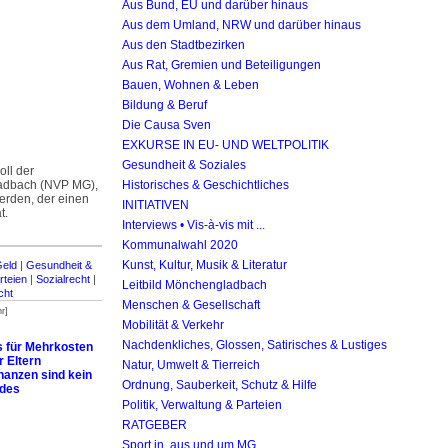
Aus Bund, EU und darüber hinaus
Aus dem Umland, NRW und darüber hinaus
Aus den Stadtbezirken
Aus Rat, Gremien und Beteiligungen
Bauen, Wohnen & Leben
Bildung & Beruf
Die Causa Sven
EXKURSE IN EU- UND WELTPOLITIK
Gesundheit & Soziales
oll der
adbach (NVP MG),
Historisches & Geschichtliches
erden, der einen
INITIATIVEN
t.
Interviews • Vis-à-vis mit ...
Kommunalwahl 2020
Kunst, Kultur, Musik & Literatur
Geld
|
Gesundheit &
rteien
|
Sozialrecht
|
Leitbild Mönchengladbach
cht
Menschen & Gesellschaft
r]
Mobilität & Verkehr
Nachdenkliches, Glossen, Satirisches & Lustiges
s für Mehrkosten
r Eltern
Natur, Umwelt & Tierreich
anzen sind kein
Ordnung, Sauberkeit, Schutz & Hilfe
 des
Politik, Verwaltung & Parteien
RATGEBER
Sport in, aus und um MG