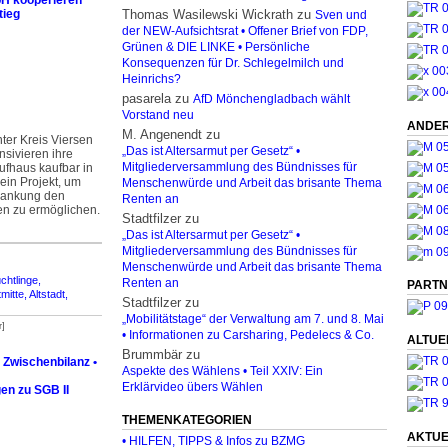
bH kooperieren
tieg
Thomas Wasilewski Wickrath
zu
Sven und
der NEW-Aufsichtsrat • Offener Brief von FDP,
Grünen & DIE LINKE • Persönliche
Konsequenzen für Dr. Schlegelmilch und
Heinrichs?
pasarela
zu
AfD Mönchengladbach wählt
Vorstand neu
ANDER
M. Angenendt
zu
ter Kreis Viersen
„Das ist Altersarmut per Gesetz“ •
nsivieren ihre
ufhaus kaufbar in
Mitgliederversammlung des Bündnisses für
in Projekt, um
Menschenwürde und Arbeit das brisante Thema
rankung den
Renten an
en zu ermöglichen.
Stadtfilzer
zu
„Das ist Altersarmut per Gesetz“ •
Mitgliederversammlung des Bündnisses für
Menschenwürde und Arbeit das brisante Thema
chtlinge,
Renten an
PARTN
mitte, Altstadt,
Stadtfilzer
zu
„Mobilitätstage“ der Verwaltung am 7. und 8. Mai
r]
• Informationen zu Carsharing, Pedelecs & Co.
ALTUE
Brummbär
zu
e Zwischenbilanz •
Aspekte des Wählens • Teil XXIV: Ein
Erklärvideo übers Wählen
en zu SGB II
THEMENKATEGORIEN
AKTUE
• HILFEN, TIPPS & Infos zu BZMG