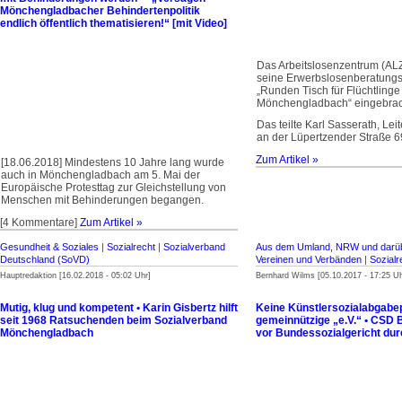
Mönchenglad­bacher Behindertenpolitik
endlich öffentlich thematisieren!“ [mit Video]
Das Arbeitslosenzentrum (ALZ
seine Erwerbslosen­beratungs­
„Runden Tisch für Flüchtlinge
Mönchengladbach“ eingebrac
Das teilte Karl Sasserath, Lei
an der Lüpertzender Straße 69
Zum Artikel »
[18.06.2018] Mindestens 10 Jahre lang wurde
auch in Mönchengladbach am 5. Mai der
Europäische Protesttag zur Gleichstellung von
Menschen mit Behinderungen begangen.
[4 Kommentare]
Zum Artikel »
Gesundheit & Soziales
|
Sozialrecht
|
Sozialverband
Aus dem Umland, NRW und darüb
Deutschland (SoVD)
Vereinen und Verbänden
|
Sozialr
Hauptredaktion [16.02.2018 - 05:02 Uhr]
Bernhard Wilms [05.10.2017 - 17:25 Uh
Mutig, klug und kompetent • Karin Gisbertz hilft
Keine Künstlersozialabgabepf
seit 1968 Ratsuchenden beim Sozialverband
gemeinnützige „e.V.“ • CSD B
Mönchengladbach
vor Bundessozialgericht dur