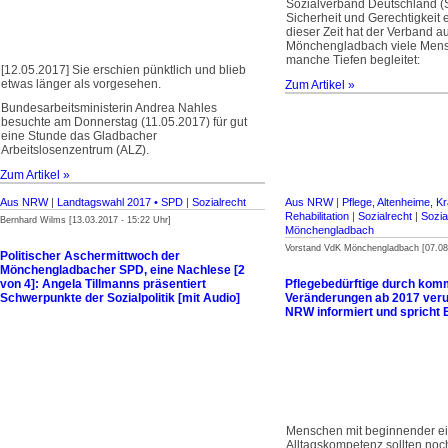
Sozialverband Deutschland (S
Sicherheit und Gerechtigkeit
dieser Zeit hat der Verband a
Mönchengladbach viele Men
manche Tiefen begleitet:
[12.05.2017] Sie erschien pünktlich und blieb
etwas länger als vorgesehen.
Zum Artikel »
Bundesarbeitsministerin Andrea Nahles
besuchte am Donnerstag (11.05.2017) für gut
eine Stunde das Gladbacher
Arbeitslosenzentrum (ALZ).
Zum Artikel »
Aus NRW
|
Landtagswahl 2017 • SPD
|
Sozialrecht
Aus NRW
|
Pflege, Altenheime, 
Rehabilitation
|
Sozialrecht
|
Sozi
Bernhard Wilms [13.03.2017 - 15:22 Uhr]
Mönchengladbach
Vorstand VdK Mönchengladbach [07.08.
Politischer Aschermittwoch der
Mönchengladbacher SPD, eine Nachlese [2
von 4]: Angela Tillmanns präsentiert
Pflegebedürftige durch ko
Schwerpunkte der Sozialpolitik [mit Audio]
Veränderungen ab 2017 veru
NRW informiert und spricht
Menschen mit beginnender e
Alltagskompetenz sollten noc