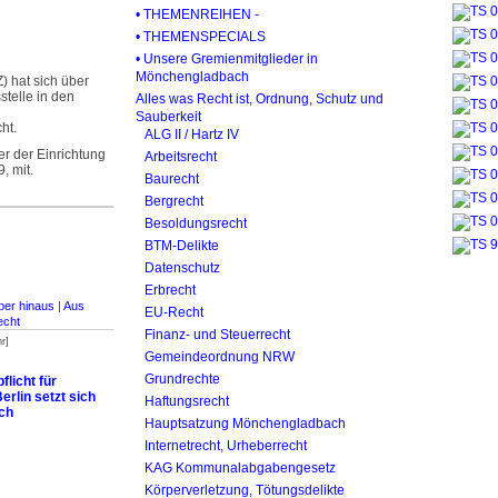
• THEMENREIHEN -
• THEMENSPECIALS
• Unsere Gremienmitglieder in
Mönchengladbach
) hat sich über
stelle in den
Alles was Recht ist, Ordnung, Schutz und
Sauberkeit
ht.
ALG II / Hartz IV
ter der Einrichtung
Arbeitsrecht
, mit.
Baurecht
Bergrecht
Besoldungsrecht
BTM-Delikte
Datenschutz
Erbrecht
er hinaus
|
Aus
EU-Recht
echt
Finanz- und Steuerrecht
r]
Gemeindeordnung NRW
Grundrechte
licht für
erlin setzt sich
Haftungsrecht
ch
Hauptsatzung Mönchengladbach
Internetrecht, Urheberrecht
KAG Kommunalabgabengesetz
Körperverletzung, Tötungsdelikte