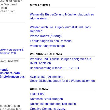
oVD) für soziale
 ein. Während
MITMACHEN !
uch in
schen durch
Warum die BürgerZeitung Mönchengladbach so
ist, wie sie ist
Werden auch Sie Bürger-Journalist und Stadt-
Reporter!
Presse-Kodex (Auszug)
Erläuterungen zu den Ressorts
Verbesserungsvorschläge
Krankenversorgung &
alverband VdK
WERBUNG AUF BZMG
Produkte und Dienstleistungen erfolgreich auf
2016 - 10:28 Uhr]
BZMG anbieten
Bannerwerbung (Stand: 01.02.2017)
mmende
nsichert • VdK
 Empfehlungen aus
AGB BZMG – Allgemeine
Geschäftsbedingungen für die Werbeplattformen
ÜBER BZMG
EDITORIAL
Datenschutzerklärungen
Nutzungsbedingungen, Netiquette
ingeschränkten
Creative Commons-Lizenz
h in diesem Jahr