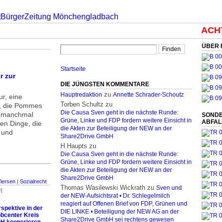
ACHTU
ÜBER 
Startseite
r zur
DIE JÜNGSTEN KOMMENTARE
zu
Hauptredaktion
Annette Schrader-Schoutz
r, eine
Torben Schultz
zu
s, die Pommes
Die Causa Sven geht in die nächste Runde:
d manchmal
SONDE
Grüne, Linke und FDP fordern weitere Einsicht in
ABFA
nen Dinge, die
die Akten zur Beteiligung der NEW an der
 und
Share2Drive GmbH
H.Haupts
zu
Die Causa Sven geht in die nächste Runde:
Grüne, Linke und FDP fordern weitere Einsicht in
die Akten zur Beteiligung der NEW an der
Share2Drive GmbH
Viersen
|
Sozialrecht
Thomas Wasilewski Wickrath
zu
Sven und
r]
der NEW-Aufsichtsrat • Dr. Schlegelmilch
reagiert auf Offenen Brief von FDP, Grünen und
spektive in der
DIE LINKE • Beteiligung der NEW AG an der
obcenter Kreis
Share2Drive GmbH sei rechtens gewesen