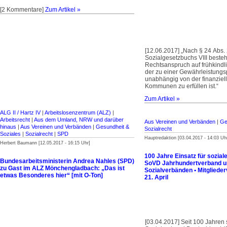
[2 Kommentare]
Zum Artikel »
[12.06.2017] „Nach § 24 Abs.
Sozialgesetzbuchs VIII besteh
Rechtsanspruch auf frühkindl
der zu einer Gewährleistungspf
unabhängig von der finanziell
Kommunen zu erfüllen ist.“
Zum Artikel »
ALG II / Hartz IV
|
Arbeitslosenzentrum (ALZ)
|
Arbeitsrecht
|
Aus dem Umland, NRW und darüber
Aus Vereinen und Verbänden
|
Ge
hinaus
|
Aus Vereinen und Verbänden
|
Gesundheit &
Sozialrecht
Soziales
|
Sozialrecht
|
SPD
Hauptredaktion [03.04.2017 - 14:03 Uh
Herbert Baumann [12.05.2017 - 16:15 Uhr]
100 Jahre Einsatz für soziale
Bundesarbeitsministerin Andrea Nahles (SPD)
SoVD Jahrhundertverband u
zu Gast im ALZ Mönchengladbach: „Das ist
Sozialverbänden • Mitglied
etwas Besonderes hier“ [mit O-Ton]
21. April
[03.04.2017] Seit 100 Jahren s