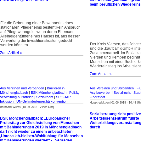
Ehefrau eingesetzt werden
Viersen und „kaufbar“ gGm
beim beruflichen Wiedereins
Für die Betreuung einer Bewohnerin eines
stationären Pflegeheims besteht kein Anspruch
auf Pflegewohngeld, wenn deren Ehemann
Alleineigentümer eines Hauses ist, aus dessen
Verwertung die Investitionskosten gedeckt
Der Kreis Viersen, das Jobcen
werden könnten.
und die „kaufbar“ gGmbH inte
Zum Artikel »
Zusammenarbeit. Im Sozialka
Viersen und Kempen beginnt e
Menschen mit einer Suchterk
Wiedereinstieg ins Arbeitsleb
Zum Artikel »
Aus Vereinen und Verbänden
|
Barrieren in
Aus Vereinen und Verbänden
|
Flü
Mönchengladbach
|
BSK Mönchengladbach
|
Politik,
Asylbewerber
|
Sozialrecht
|
Stadt
Verwaltung & Parteien
|
Sozialrecht
|
SPECIAL:
Oberstadt
Inklusion
|
UN-Behinderten­rechtskonvention
Hauptredaktion [01.06.2018 - 16:48 Uh
Bernhard Wilms [18.06.2018 - 21:06 Uhr]
Sozialberatung zieht positiv
BSK Mönchengladbach: „Europäischer
Arbeitslosenzentrum führte
Protesttag zur Gleichstellung von Menschen
Weiterbildungsveranstaltung
mit Behinderungen 2019 in Mönchengladbach
durch
darf nicht wieder zu einem unbeachteten
‚Unter-sich-bleiben-Wohlfühltag‘ für Menschen
mit Behinderungen werden“ • „Versagen