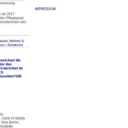
sicherung
IMPRESSUM
e ab 2017
sten Pflegegrad
r Vorsitzendes des
Bauen, Wohnen &
huss
|
Sozialrecht
nzeichnet die
ter des
 berichtet im
ch
seldorf hilft
ie
. Hartz IV-Städte
 über Berlin,
tsstädte