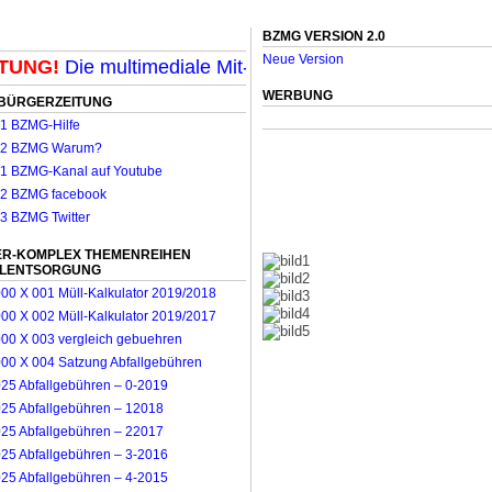
BZMG VERSION 2.0
Neue Version
NG!
Die multimediale Mit-Mach-Zeitung für Mönchenglad
WERBUNG
BÜRGERZEITUNG
R-KOMPLEX THEMENREIHEN
LLENTSORGUNG