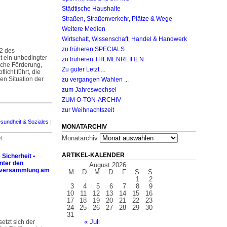
Städtische Haushalte
Straßen, Straßenverkehr, Plätze & Wege
Weitere Medien
Wirtschaft, Wissenschaft, Handel & Handwerk
zu früheren SPECIALS
 2 des
t ein unbedingter
zu früheren THEMENREIHEN
iche Förderung,
Zu guter Letzt ...
licht führt, die
en Situation der
zu vergangen Wahlen ...
zum Jahreswechsel
ZUM O-TON-ARCHIV
zur Weihnachtszeit
sundheit & Soziales
|
MONATARCHIV
Monatarchiv
r]
ARTIKEL-KALENDER
 Sicherheit •
nter den
August 2026
erver­sammlung am
M
D
M
D
F
S
S
1
2
3
4
5
6
7
8
9
10
11
12
13
14
15
16
17
18
19
20
21
22
23
24
25
26
27
28
29
30
31
« Juli
etzt sich der