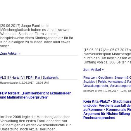
[29.06.2017] Junge Familien in
Mönchengladbach haben es zurzeit schwer:
Wenn eine Stadt den Eltern zumutet,
beispielsweise einen Kindergartenplatz für ihr
Kind einklagen zu müssen, dann läuft etwas
falsch.
[15.06.2017] Am 05.07.2017 s
Zum Artikel »
Nahverkehrsplan Mönchengl
durch den Rat beschlossen w
Umfang von ca. 300 Seiten ha
Zum Artikel »
ALG II / Hartz IV
|
FDP
|
Rat
|
Sozialrecht
Finanzen, Gebühren, Steuern & 
Soziales
|
Politik, Verwaltung & Pa
Hauptredaktion [12.06.2017 - 23:03 Uhr]
Verwaltungsrecht, Verfassungsre
Bernhard Wilms [12.06.2017 - 12:09 Uh
FDP fordert: „Familienbericht aktualisieren
und Maßnahmen überprüfen“
Kein Kita-Platz? • Stadt mus
und/oder Verdienstausfall de
aufkommen • Kommunale Fin
Argument für Nichterfüllung
Im Jahr 2008 legte die Mönchengladbacher
Rechtsanspruches
Verwaltung den ersten Familienbericht vor.
Seitdem gab es weder Zwischenberichte zur
Umsetzung, noch Aktualisierungen.