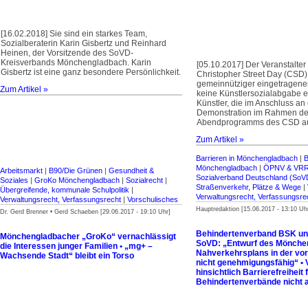
[16.02.2018] Sie sind ein starkes Team,
Sozialberaterin Karin Gisbertz und Reinhard
Heinen, der Vorsitzende des SoVD-
Kreisverbands Mönchengladbach. Karin
[05.10.2017] Der Veranstalter
Gisbertz ist eine ganz besondere Persönlichkeit.
Christopher Street Day (CSD)
gemeinnütziger eingetragene
Zum Artikel »
keine Künstlersozialabgabe en
Künstler, die im Anschluss an 
Demonstration im Rahmen d
Abendprogramms des CSD auf
Zum Artikel »
Barrieren in Mönchengladbach
|
Mönchengladbach
|
ÖPNV & VR
Arbeitsmarkt
|
B90/Die Grünen
|
Gesundheit &
Sozialverband Deutschland (SoV
Soziales
|
GroKo Mönchengladbach
|
Sozialrecht
|
Straßenverkehr, Plätze & Wege
|
Übergreifende, kommunale Schulpolitik
|
Verwaltungsrecht, Verfassungsre
Verwaltungsrecht, Verfassungsrecht
|
Vorschulisches
Hauptredaktion [15.06.2017 - 13:10 Uh
Dr. Gerd Brenner • Gerd Schaeben [29.06.2017 - 19:10 Uhr]
Behindertenverband BSK un
Mönchengladbacher „GroKo“ vernachlässigt
SoVD: „Entwurf des Mönche
die Interessen junger Familien • „mg+ –
Nahverkehrsplans in der vo
Wachsende Stadt“ bleibt ein Torso
nicht genehmigungsfähig“ • 
hinsichtlich Barrierefreiheit f
Behindertenverbände nicht 