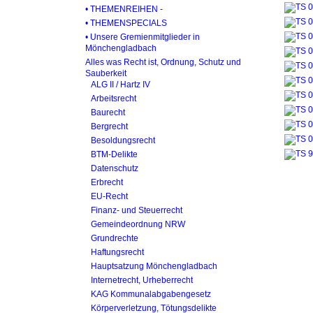
• THEMENREIHEN -
• THEMENSPECIALS
• Unsere Gremienmitglieder in
Mönchengladbach
Alles was Recht ist, Ordnung, Schutz und
Sauberkeit
ALG II / Hartz IV
Arbeitsrecht
Baurecht
Bergrecht
Besoldungsrecht
BTM-Delikte
Datenschutz
Erbrecht
EU-Recht
Finanz- und Steuerrecht
Gemeindeordnung NRW
Grundrechte
Haftungsrecht
Hauptsatzung Mönchengladbach
Internetrecht, Urheberrecht
KAG Kommunalabgabengesetz
Körperverletzung, Tötungsdelikte