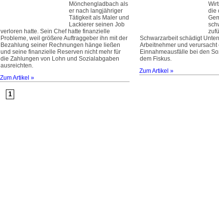
Mönchengladbach als
Wirt
er nach langjähriger
die
Tätigkeit als Maler und
Gem
Lackierer seinen Job
sch
verloren hatte. Sein Chef hatte finanzielle
zufü
Probleme, weil größere Auftraggeber ihn mit der
Schwarzarbeit schädigt Unte
Bezahlung seiner Rechnungen hänge ließen
Arbeitnehmer und verursacht
und seine finanzielle Reserven nicht mehr für
Einnahmeausfälle bei den So
die Zahlungen von Lohn und Sozialabgaben
dem Fiskus.
ausreichten.
Zum Artikel »
Zum Artikel »
1