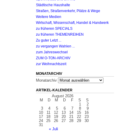
Städtische Haushalte
Straßen, Straßenverkehr, Plätze & Wege
Weitere Medien
Wirtschaft, Wissenschaft, Handel & Handwerk
zu früheren SPECIALS
zu früheren THEMENREIHEN
Zu guter Letzt ...
zu vergangen Wahlen ...
zum Jahreswechsel
ZUM O-TON-ARCHIV
zur Weihnachtszeit
MONATARCHIV
Monatarchiv
ARTIKEL-KALENDER
August 2026
M
D
M
D
F
S
S
1
2
3
4
5
6
7
8
9
10
11
12
13
14
15
16
17
18
19
20
21
22
23
24
25
26
27
28
29
30
31
« Juli