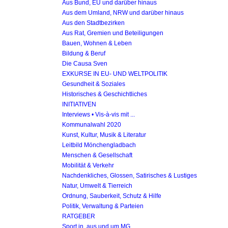
Aus Bund, EU und darüber hinaus
Aus dem Umland, NRW und darüber hinaus
Aus den Stadtbezirken
Aus Rat, Gremien und Beteiligungen
Bauen, Wohnen & Leben
Bildung & Beruf
Die Causa Sven
EXKURSE IN EU- UND WELTPOLITIK
Gesundheit & Soziales
Historisches & Geschichtliches
INITIATIVEN
Interviews • Vis-à-vis mit ...
Kommunalwahl 2020
Kunst, Kultur, Musik & Literatur
Leitbild Mönchengladbach
Menschen & Gesellschaft
Mobilität & Verkehr
Nachdenkliches, Glossen, Satirisches & Lustiges
Natur, Umwelt & Tierreich
Ordnung, Sauberkeit, Schutz & Hilfe
Politik, Verwaltung & Parteien
RATGEBER
Sport in, aus und um MG