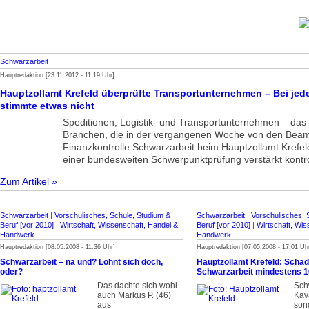
Schwarzarbeit
Hauptredaktion [23.11.2012 - 11:19 Uhr]
Hauptzollamt Krefeld überprüfte Transportunternehmen – Bei je
stimmte etwas nicht
Speditionen, Logistik- und Transportunternehmen – das
Branchen, die in der vergangenen Woche von den Beam
Finanzkontrolle Schwarzarbeit beim Hauptzollamt Kref
einer bundesweiten Schwerpunktprüfung verstärkt kontro
Zum Artikel »
Schwarzarbeit
|
Vorschulisches, Schule, Studium &
Schwarzarbeit
|
Vorschulisches, 
Beruf [vor 2010]
|
Wirtschaft, Wissenschaft, Handel &
Beruf [vor 2010]
|
Wirtschaft, Wis
Handwerk
Handwerk
Hauptredaktion [08.05.2008 - 11:36 Uhr]
Hauptredaktion [07.05.2008 - 17:01 Uh
Schwarzarbeit – na und? Lohnt sich doch,
Hauptzollamt Krefeld: Scha
oder?
Schwarzarbeit mindestens 
Das dachte sich wohl
Schw
auch Markus P. (46)
Kava
aus
son