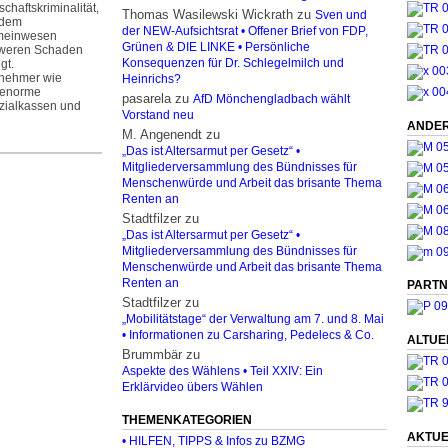
schaftskriminalität,
Thomas Wasilewski Wickrath
zu
Sven und
 dem
der NEW-Aufsichtsrat • Offener Brief von FDP,
einwesen
Grünen & DIE LINKE • Persönliche
weren Schaden
gt.
Konsequenzen für Dr. Schlegelmilch und
rnehmer wie
Heinrichs?
 enorme
pasarela
zu
AfD Mönchengladbach wählt
zialkassen und
Vorstand neu
ANDER
M. Angenendt
zu
„Das ist Altersarmut per Gesetz“ •
Mitgliederversammlung des Bündnisses für
Menschenwürde und Arbeit das brisante Thema
Renten an
Stadtfilzer
zu
„Das ist Altersarmut per Gesetz“ •
Mitgliederversammlung des Bündnisses für
Menschenwürde und Arbeit das brisante Thema
Renten an
PARTN
Stadtfilzer
zu
„Mobilitätstage“ der Verwaltung am 7. und 8. Mai
• Informationen zu Carsharing, Pedelecs & Co.
ALTUE
Brummbär
zu
Aspekte des Wählens • Teil XXIV: Ein
Erklärvideo übers Wählen
THEMENKATEGORIEN
AKTUE
• HILFEN, TIPPS & Infos zu BZMG