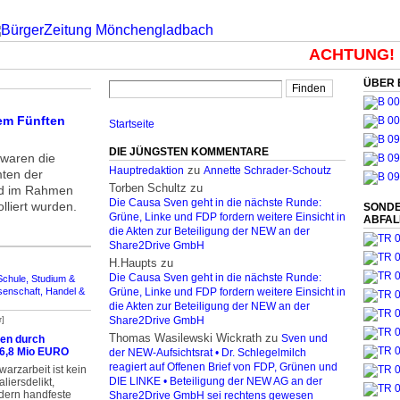
ACHTUNG!
Di
ÜBER 
dem Fünften
Startseite
DIE JÜNGSTEN KOMMENTARE
 waren die
zu
Hauptredaktion
Annette Schrader-Schoutz
ten der
Torben Schultz
zu
eld im Rahmen
Die Causa Sven geht in die nächste Runde:
lliert wurden.
SONDE
Grüne, Linke und FDP fordern weitere Einsicht in
ABFA
die Akten zur Beteiligung der NEW an der
Share2Drive GmbH
H.Haupts
zu
Die Causa Sven geht in die nächste Runde:
Schule, Studium &
senschaft, Handel &
Grüne, Linke und FDP fordern weitere Einsicht in
die Akten zur Beteiligung der NEW an der
r]
Share2Drive GmbH
Thomas Wasilewski Wickrath
zu
den durch
Sven und
16,8 Mio EURO
der NEW-Aufsichtsrat • Dr. Schlegelmilch
reagiert auf Offenen Brief von FDP, Grünen und
arzarbeit ist kein
liersdelikt,
DIE LINKE • Beteiligung der NEW AG an der
dern handfeste
Share2Drive GmbH sei rechtens gewesen