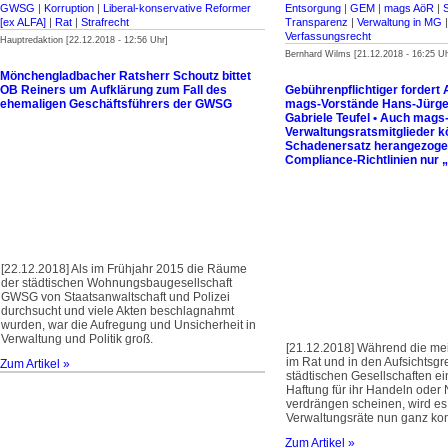
GWSG
|
Korruption
|
Liberal-konservative Reformer
Entsorgung
|
GEM
|
mags AöR
|
S
[ex ALFA]
|
Rat
|
Strafrecht
Transparenz
|
Verwaltung in MG
Verfassungsrecht
Hauptredaktion [22.12.2018 - 12:56 Uhr]
Bernhard Wilms [21.12.2018 - 16:25 Uh
Mönchengladbacher Ratsherr Schoutz bittet
OB Reiners um Aufklärung zum Fall des
Gebührenpflichtiger fordert
ehemaligen Geschäftsführers der GWSG
mags-Vorstände Hans-Jürge
Gabriele Teufel • Auch mags
Verwaltungsratsmitglieder 
Schadenersatz herangezoge
Compliance-Richtlinien nur 
[22.12.2018] Als im Frühjahr 2015 die Räume
der städtischen Wohnungsbau­gesell­schaft
GWSG von Staatsanwalt­schaft und Polizei
durchsucht und viele Akten beschlagnahmt
wurden, war die Aufregung und Unsicherheit in
Verwaltung und Politik groß.
[21.12.2018] Während die me
im Rat und in den Aufsichtsg
Zum Artikel »
städtischen Gesellschaften ei
Haftung für ihr Handeln oder
verdrängen scheinen, wird es
Verwaltungsräte nun ganz kon
Zum Artikel »