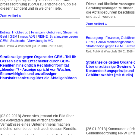
Legalitäts­prinzip aus § 152 Abs. 2 der Straf­
Diese und ähnliche Aussagen,
prozessordnung (StPO) zu entscheiden, ob sie
Beratungsvorlagen zu finden,
dieser nachgeht und in welcher Tiefe.
die Abfallgebühren beschloss
Zum Artikel »
und auch wurden.
Zum Artikel »
Betrug, Trickbetrug
|
Finanzen, Gebühren, Steuern &
Geld
|
GEM
|
mags AöR
|
REIHE: Strafanzeige gegen
Entsorgung
|
Finanzen, Gebühren
GEM
|
Strafrecht
|
Verwaltung in MG
GEM
|
GroKo Mönchengladbach
Strafanzeige gegen GEM
|
Strafr
Red. Politik & Wirtschaft [03.02.2018 - 20:16 Uhr]
Red. Politik & Wirtschaft [26.01.2018 -
Strafanzeige gegen Organe der GEM • Teil III:
Lassen sich die Entscheider durch GEM-
Strafanzeige gegen Organe de
Renditen hinsichtlich Rechtskonformität
Über unzulässige Gewinne, 
„blenden“? • Anzeige spricht von Wucher,
Kostendeckungs­prinzip und
Sittenwidrigkeit und unzulässiger
Gebührenzahler [mit Audio]
Haushaltssanierung über die Abfallgebühren
[03.02.2018] Wenn sich jemand ein Bild über
die Aktivitäten und die wirtschaftlichen
Verhältnisse eines Unternehmens machen
möchte, orientiert er sich auch dessen Rendite.
[26.01.2018] Kommunen dürf
Gemeindeordnung NRW Unte