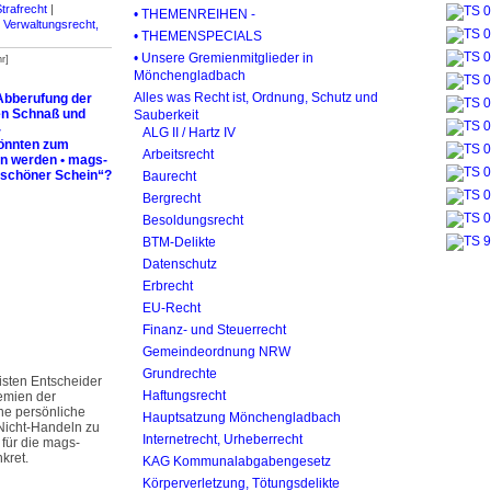
trafrecht
|
• THEMENREIHEN -
|
Verwaltungsrecht,
• THEMENSPECIALS
• Unsere Gremienmitglieder in
r]
Mönchengladbach
Alles was Recht ist, Ordnung, Schutz und
 Abberufung der
n Schnaß und
Sauberkeit
-
ALG II / Hartz IV
könnten zum
Arbeitsrecht
n werden • mags-
„schöner Schein“?
Baurecht
Bergrecht
Besoldungsrecht
BTM-Delikte
Datenschutz
Erbrecht
EU-Recht
Finanz- und Steuerrecht
Gemeindeordnung NRW
Grundrechte
isten Entscheider
Haftungsrecht
remien der
ne persönliche
Hauptsatzung Mönchengladbach
 Nicht-Handeln zu
Internetrecht, Urheberrecht
 für die mags-
kret.
KAG Kommunalabgabengesetz
Körperverletzung, Tötungsdelikte