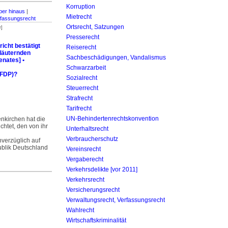
Korruption
er hinaus
|
Mietrecht
rfassungsrecht
Ortsrecht, Satzungen
r]
Presserecht
icht bestätigt
Reiserecht
rläuternden
Sachbeschädigungen, Vandalismus
nates] •
Schwarzarbeit
(FDP)?
Sozialrecht
Steuerrecht
Strafrecht
Tarifrecht
UN-Behinderten­rechtskonvention
nkirchen hat die
chtet, den von ihr
Unterhaltsrecht
Verbraucherschutz
verzüglich auf
ublik Deutschland
Vereinsrecht
Vergaberecht
Verkehrsdelikte [vor 2011]
Verkehrsrecht
Versicherungsrecht
Verwaltungsrecht, Verfassungsrecht
Wahlrecht
Wirtschaftskriminalität