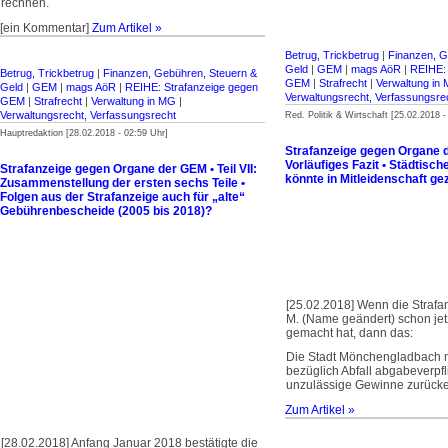
rechnen.
[ein Kommentar]
Zum Artikel »
Betrug, Trickbetrug
|
Finanzen, G
Geld
|
GEM
|
mags AöR
|
REIHE: 
Betrug, Trickbetrug
|
Finanzen, Gebühren, Steuern &
GEM
|
Strafrecht
|
Verwaltung in
Geld
|
GEM
|
mags AöR
|
REIHE: Strafanzeige gegen
Verwaltungsrecht, Verfassungsre
GEM
|
Strafrecht
|
Verwaltung in MG
|
Verwaltungsrecht, Verfassungsrecht
Red. Politik & Wirtschaft [25.02.2018 -
Hauptredaktion [28.02.2018 - 02:59 Uhr]
Strafanzeige gegen Organe de
Vorläufiges Fazit • Städtisch
Strafanzeige gegen Organe der GEM • Teil VII:
könnte in Mitleidenschaft g
Zusammenstellung der ersten sechs Teile •
Folgen aus der Strafanzeige auch für „alte“
Gebührenbescheide (2005 bis 2018)?
[25.02.2018] Wenn die Straf
M. (Name geändert) schon jetz
gemacht hat, dann das:
Die Stadt Mönchengladbach 
bezüglich Abfall abgabeverpfl
unzulässige Gewinne zurücker
Zum Artikel »
[28.02.2018] Anfang Januar 2018 bestätigte die