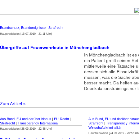
Brandschutz, Brandereignisse
|
Strafrecht
Hauptredaktion [15.07.2019 - 21:11 Uhr]
Übergriffe auf Feuerwehrleute in Mönchengladbach
In Mönchengladbach ist es w
ein Patient greift seinen Ret
mittlerweile eine Tatsache u
dessen sich alle Einsatzkrä
müssen, was die Sache aber 
besser macht. Da helfen au
Deeskalationstrainings nur 
Zum Artikel »
Aus Bund, EU und darüber hinaus
|
EU-Recht
|
Aus Bund, EU und darüber hinau
Strafrecht
|
Transparency International
Strafrecht
|
Transparency Internat
Wirtschaftskriminalität
Hauptredaktion [28.05.2019 - 22:48 Uhr]
Hauptredaktion [24.05.2019 - 20:52 Uh