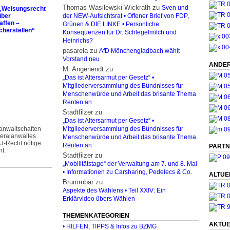
Thomas Wasilewski Wickrath
zu
Sven und
 „Weisungsrecht
über
der NEW-Aufsichtsrat • Offener Brief von FDP,
affen –
Grünen & DIE LINKE • Persönliche
cherstellen“
Konsequenzen für Dr. Schlegelmilch und
Heinrichs?
pasarela
zu
AfD Mönchengladbach wählt
Vorstand neu
ANDER
M. Angenendt
zu
„Das ist Altersarmut per Gesetz“ •
Mitgliederversammlung des Bündnisses für
Menschenwürde und Arbeit das brisante Thema
Renten an
Stadtfilzer
zu
„Das ist Altersarmut per Gesetz“ •
anwaltschaften
Mitgliederversammlung des Bündnisses für
neralanwaltes
Menschenwürde und Arbeit das brisante Thema
U-Recht nötige
Renten an
PARTN
ht.
Stadtfilzer
zu
„Mobilitätstage“ der Verwaltung am 7. und 8. Mai
• Informationen zu Carsharing, Pedelecs & Co.
ALTUE
Brummbär
zu
Aspekte des Wählens • Teil XXIV: Ein
Erklärvideo übers Wählen
THEMENKATEGORIEN
AKTUE
• HILFEN, TIPPS & Infos zu BZMG