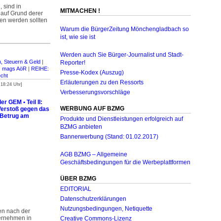
 sind in
MITMACHEN !
 auf Grund derer
en werden sollten
Warum die BürgerZeitung Mönchengladbach so
ist, wie sie ist
Werden auch Sie Bürger-Journalist und Stadt-
, Steuern & Geld
|
Reporter!
|
mags AöR
|
REIHE:
Presse-Kodex (Auszug)
echt
Erläuterungen zu den Ressorts
 18:24 Uhr]
Verbesserungsvorschläge
r GEM • Teil II:
WERBUNG AUF BZMG
Verstoß gegen das
 Betrug am
Produkte und Dienstleistungen erfolgreich auf
BZMG anbieten
Bannerwerbung (Stand: 01.02.2017)
AGB BZMG – Allgemeine
Geschäftsbedingungen für die Werbeplattformen
ÜBER BZMG
EDITORIAL
Datenschutzerklärungen
Nutzungsbedingungen, Netiquette
en nach der
rnehmen in
Creative Commons-Lizenz