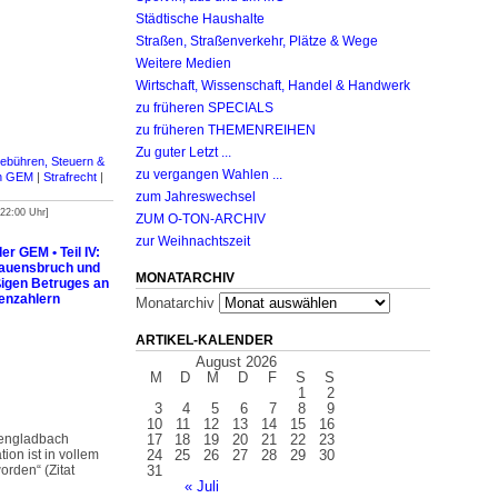
Städtische Haushalte
Straßen, Straßenverkehr, Plätze & Wege
Weitere Medien
Wirtschaft, Wissenschaft, Handel & Handwerk
zu früheren SPECIALS
zu früheren THEMENREIHEN
Zu guter Letzt ...
ebühren, Steuern &
zu vergangen Wahlen ...
en GEM
|
Strafrecht
|
zum Jahreswechsel
 22:00 Uhr]
ZUM O-TON-ARCHIV
zur Weihnachtszeit
r GEM • Teil IV:
rauensbruch und
MONATARCHIV
igen Betruges an
enzahlern
Monatarchiv
ARTIKEL-KALENDER
August 2026
M
D
M
D
F
S
S
1
2
3
4
5
6
7
8
9
10
11
12
13
14
15
16
hengladbach
17
18
19
20
21
22
23
ion ist in vollem
24
25
26
27
28
29
30
orden“ (Zitat
31
« Juli