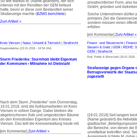
So wie Markus M. (Name geändert), der sich
privatrechtlicher Form, also b
intensiv mit den Renditen der GEM befasst
GmbH, gründen und betreibe
hatte, bevor er diese zum Bestandteil seiner
Strafanzeige machte (
BZMG berichtete
).
Solche Unternehmen dürfen je
primäres Ziel die Gewinnerzi
Zum Artikel »
sondern müssen einen öffent
erfüllen.
[ein Kommentar]
Zum Artikel »
Kreis Viersen
|
Natur, Umwelt & Tierreich
|
Strafrecht
Finanz- und Steuerrecht
|
Finanz
Steuern & Geld
|
GEM
|
REIHE: S
Hauptredaktion [23.01.2018 - 18:54 Uhr]
GEM
|
Strafrecht
Red. Politik & Wirtschaft [18.01.2018 -
Sturm Friederike: Sturmholz bleibt Eigentum
der Kommunen • Mitnahme ist Diebstahl
Strafanzeige gegen Organe de
Betrugsvorwürfe der Staats
zugestellt
Nach dem Sturm „Friederike“ vom Donnerstag,
18.01.2018, sind die Aufräumarbeiten im Kreis
Viersen in vollem Gange. Dabei bleiben die
abgebrochenen Äste und umgestürzten Bäume
[18.01.2018] Seit langem beo
an den Kreisstraßen Eigentum des Kreises
(Name geändert) die Aktivität
Viersen. Das teilt die Kreisverwaltung heute mit.
gladbacher „Beteiligungsszen
die Bereiche, von denen die B
[ein Kommentar]
Zum Artikel »
unmittelbar betroffen sind. Se
Augenmerk richtete M. dabei 