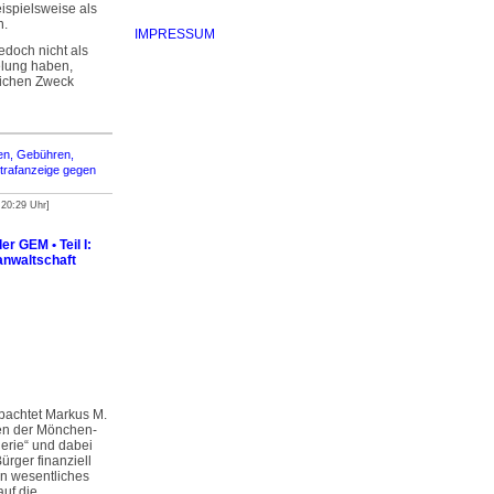
eispielsweise als
n.
IMPRESSUM
doch nicht als
elung haben,
lichen Zweck
en, Gebühren,
trafanzeige gegen
 20:29 Uhr]
r GEM • Teil I:
anwaltschaft
bachtet Markus M.
en der Mön­chen­
erie“ und dabei
ürger finanziell
in wesentliches
auf die