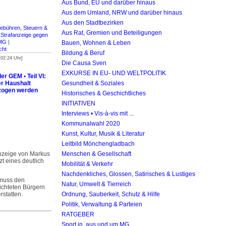
Aus Bund, EU und darüber hinaus
Aus dem Umland, NRW und darüber hinaus
Aus den Stadtbezirken
ebühren, Steuern &
Aus Rat, Gremien und Beteiligungen
Strafanzeige gegen
 MG
|
Bauen, Wohnen & Leben
cht
Bildung & Beruf
 02:24 Uhr]
Die Causa Sven
EXKURSE IN EU- UND WELTPOLITIK
r GEM • Teil VI:
er Haushalt
Gesundheit & Soziales
ezogen werden
Historisches & Geschichtliches
INITIATIVEN
Interviews • Vis-à-vis mit ...
Kommunalwahl 2020
Kunst, Kultur, Musik & Literatur
Leitbild Mönchengladbach
anzeige von Markus
Menschen & Gesellschaft
t eines deutlich
Mobilität & Verkehr
Nachdenkliches, Glossen, Satirisches & Lustiges
muss den
Natur, Umwelt & Tierreich
ichteten Bürgern
statten.
Ordnung, Sauberkeit, Schutz & Hilfe
Politik, Verwaltung & Parteien
RATGEBER
Sport in, aus und um MG