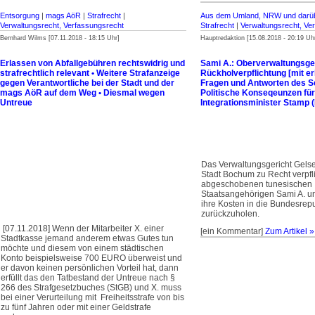
Entsorgung
|
mags AöR
|
Strafrecht
|
Aus dem Umland, NRW und darüb
Verwaltungsrecht, Verfassungsrecht
Strafrecht
|
Verwaltungsrecht, Ve
Bernhard Wilms [07.11.2018 - 18:15 Uhr]
Hauptredaktion [15.08.2018 - 20:19 Uh
Erlassen von Abfallgebühren rechtswidrig und
Sami A.: Oberverwaltungsger
strafrechtlich relevant • Weitere Strafanzeige
Rückholverpflichtung [mit e
gegen Verantwortliche bei der Stadt und der
Fragen und Antworten des Se
mags AöR auf dem Weg • Diesmal wegen
Politische Konseqeunzen für
Untreue
Integrationsminister Stamp 
Das Verwaltungsgericht Gelse
Stadt Bochum zu Recht verpfli
abgeschobenen tunesischen
Staatsangehörigen Sami A. un
ihre Kosten in die Bundesrep
zurückzuholen.
[07.11.2018] Wenn der Mitarbeiter X. einer
[ein Kommentar]
Zum Artikel »
Stadtkasse jemand anderem etwas Gutes tun
möchte und diesem von einem städtischen
Konto beispielsweise 700 EURO überweist und
er davon keinen persönlichen Vorteil hat, dann
erfüllt das den Tatbestand der Untreue nach §
266 des Strafgesetzbuches (StGB) und X. muss
bei einer Verurteilung mit Freiheitsstrafe von bis
zu fünf Jahren oder mit einer Geldstrafe