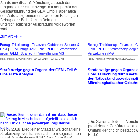
Staatsanwaltschaft Mönchengladbach den
Eingang einer Strafanzeige, mit der primär der
Geschäftsführung der GEM GmbH, aber auch
den Aufsichtsgremien und weiteren Beteiligten
Betrug oder Beihilfe zum Betrug in
unterschiedlichster Ausprägung vorgeworfen
wird.
Zum Artikel »
Betrug, Trickbetrug
|
Finanzen, Gebühren, Steuern &
Betrug, Trickbetrug
|
Finanzen, G
Geld
|
GEM
|
mags AöR
|
Rat
|
REIHE: Strafanzeige
Geld
|
REIHE: Strafanzeige geg
gegen GEM
|
Strafrecht
|
Verwaltung in MG
Verwaltung in MG
Red. Politik & Wirtschaft [19.02.2018 - 13:01 Uhr]
Red. Politik & Wirtschaft [11.02.2018 -
Strafanzeige gegen Organe der GEM • Teil V:
Strafanzeige gegen Organe de
Eine erste Analyse
Über Täuschung durch Vert
den Tatbestand gewerbsmäß
Mönchengladbacher Gebühr
„Die Systematik der in Mönc
praktizierten Gebührenkalkulat
[19.02.2018] Liegt einer Staatsanwalt­schaft eine
Umfang gerichtlich bestätigt w
Strafanzeige vor, hat sie nach dem sogenannten
Ende).