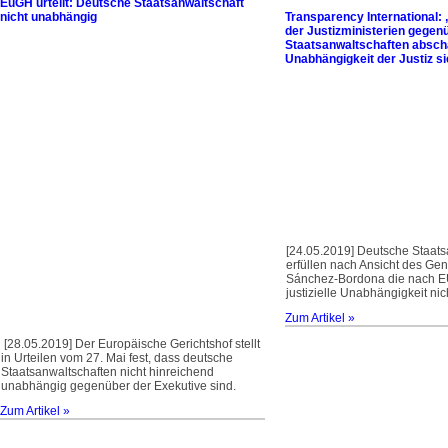
EuGH urteilt: Deutsche Staatsanwaltschaft
nicht unabhängig
Transparency International:
der Justizministerien gegen
Staatsanwaltschaften absch
Unabhängigkeit der Justiz si
[24.05.2019] Deutsche Staats
erfüllen nach Ansicht des Ge
Sánchez-Bordona die nach E
justizielle Unabhängigkeit nic
Zum Artikel »
[28.05.2019] Der Europäische Gerichtshof stellt
in Urteilen vom 27. Mai fest, dass deutsche
Staatsanwalt­schaften nicht hinreichend
unabhängig gegenüber der Exekutive sind.
Zum Artikel »