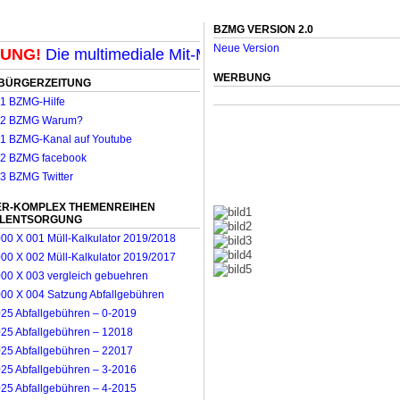
BZMG VERSION 2.0
Neue Version
G!
Die multimediale Mit-Mach-Zeitung für Mönchengladb
WERBUNG
BÜRGERZEITUNG
R-KOMPLEX THEMENREIHEN
LLENTSORGUNG