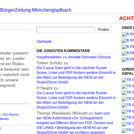
ACHTUN
ÜBER 
Startseite
DIE JÜNGSTEN KOMMENTARE
ieder passiert:
zu
Hauptredaktion
Annette Schrader-Schoutz
ter an. Leider
Torben Schultz
zu
nd ein Risiko,
Die Causa Sven geht in die nächste Runde:
fte bewusst sein
SONDE
Grüne, Linke und FDP fordern weitere Einsicht in
ABFA
natürlich nicht
die Akten zur Beteiligung der NEW an der
ch unsere
Share2Drive GmbH
begrenzt.
H.Haupts
zu
Die Causa Sven geht in die nächste Runde:
Grüne, Linke und FDP fordern weitere Einsicht in
die Akten zur Beteiligung der NEW an der
Share2Drive GmbH
Thomas Wasilewski Wickrath
zu
Sven und
s
|
EU-Recht
|
der NEW-Aufsichtsrat • Dr. Schlegelmilch
ional
|
reagiert auf Offenen Brief von FDP, Grünen und
DIE LINKE • Beteiligung der NEW AG an der
r]
Share2Drive GmbH sei rechtens gewesen