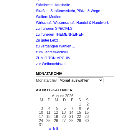
Städtische Haushalte
Straßen, Straßenverkehr, Plätze & Wege
Weitere Medien
Wirtschaft, Wissenschaft, Handel & Handwerk
zu früheren SPECIALS
zu früheren THEMENREIHEN
Zu guter Letzt ...
zu vergangen Wahlen ...
zum Jahreswechsel
ZUM O-TON-ARCHIV
zur Weihnachtszeit
MONATARCHIV
Monatarchiv
ARTIKEL-KALENDER
August 2026
M
D
M
D
F
S
S
1
2
3
4
5
6
7
8
9
10
11
12
13
14
15
16
17
18
19
20
21
22
23
24
25
26
27
28
29
30
31
« Juli