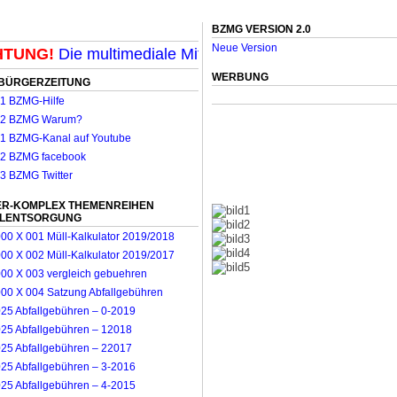
BZMG VERSION 2.0
Neue Version
UNG!
Die multimediale Mit-Mach-Zeitung für Mönchengl
WERBUNG
BÜRGERZEITUNG
R-KOMPLEX THEMENREIHEN
LLENTSORGUNG