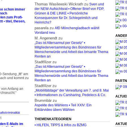
Thomas Wasilewski Wickrath
zu
Sven und
der NEW-Aufsichtsrat • Offener Brief von FDP,
ke schon immer
 noch
Grünen & DIE LINKE • Persönliche
len zum Profi-
Konsequenzen für Dr. Schlegelmilch und
t • titel, thesen,
Heinrichs?
pasarela
zu
AfD Mönchengladbach wählt
Vorstand neu
ANDER
M. Angenendt
zu
„Das ist Altersarmut per Gesetz“ •
Mitgliederversammlung des Bündnisses für
Menschenwürde und Arbeit das brisante Thema
Renten an
Stadtfilzer
zu
„Das ist Altersarmut per Gesetz“ •
Mitgliederversammlung des Bündnisses für
D-Sendung „ttt“ am
Menschenwürde und Arbeit das brisante Thema
nach und kommt zu
Renten an
PARTN
Stadtfilzer
zu
r von Anfang an
„Mobilitätstage“ der Verwaltung am 7. und 8. Mai
rchseucht.“
• Informationen zu Carsharing, Pedelecs & Co.
ALTUE
Brummbär
zu
Aspekte des Wählens • Teil XXIV: Ein
Erklärvideo übers Wählen
aftskriminalität
r]
THEMENKATEGORIEN
AKTUE
en E-Mails im
• HILFEN, TIPPS & Infos zu BZMG