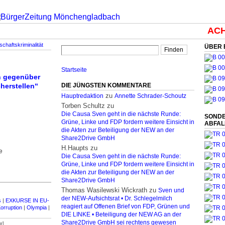
ACHT
schaftskriminalität
ÜBER 
Startseite
en gegenüber
herstellen“
DIE JÜNGSTEN KOMMENTARE
zu
Hauptredaktion
Annette Schrader-Schoutz
Torben Schultz
zu
Die Causa Sven geht in die nächste Runde:
SONDE
Grüne, Linke und FDP fordern weitere Einsicht in
ABFA
die Akten zur Beteiligung der NEW an der
Share2Drive GmbH
H.Haupts
zu
e
Die Causa Sven geht in die nächste Runde:
Grüne, Linke und FDP fordern weitere Einsicht in
die Akten zur Beteiligung der NEW an der
Share2Drive GmbH
Thomas Wasilewski Wickrath
zu
Sven und
der NEW-Aufsichtsrat • Dr. Schlegelmilch
s
|
EXKURSE IN EU-
reagiert auf Offenen Brief von FDP, Grünen und
orruption
|
Olympia
|
DIE LINKE • Beteiligung der NEW AG an der
Share2Drive GmbH sei rechtens gewesen
r]