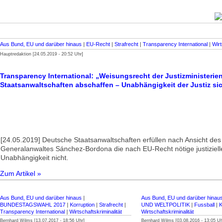
Aus Bund, EU und darüber hinaus
|
EU-Recht
|
Strafrecht
|
Transparency International
|
Wirt
Hauptredaktion [24.05.2019 - 20:52 Uhr]
Transparency International: „Weisungsrecht der Justizministeri
Staatsanwaltschaften abschaffen – Unabhängigkeit der Justiz sic
[24.05.2019] Deutsche Staatsanwaltschaften erfüllen nach Ansicht des
Generalanwaltes Sánchez-Bordona die nach EU-Recht nötige justiziell
Unabhängigkeit nicht.
Zum Artikel »
Aus Bund, EU und darüber hinaus
|
Aus Bund, EU und darüber hinau
BUNDESTAGSWAHL 2017
|
Korruption
|
Strafrecht
|
UND WELTPOLITIK
|
Fussball
|
K
Transparency International
|
Wirtschaftskriminalität
Wirtschaftskriminalität
Bernhard Wilms [13.07.2017 - 18:56 Uhr]
Bernhard Wilms [03.08.2016 - 13:05 Uh