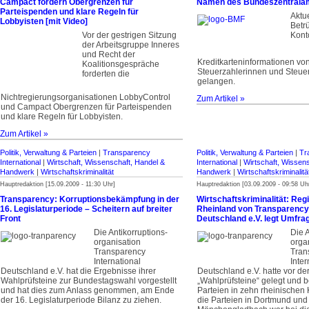
Campact fordern Obergrenzen für
Namen des Bundeszentralam
Parteispenden und klare Regeln für
Aktu
Lobbyisten [mit Video]
Betr
Vor der gestrigen Sitzung
Kont
der Arbeitsgruppe Inneres
und Recht der
Kreditkarteninformationen vo
Koalitionsgespräche
Steuerzahlerinnen und Steue
forderten die
gelangen.
Nichtregierungsorganisationen LobbyControl
Zum Artikel »
und Campact Obergrenzen für Parteispenden
und klare Regeln für Lobbyisten.
Zum Artikel »
Politik, Verwaltung & Parteien
|
Transparency
Politik, Verwaltung & Parteien
|
Tr
International
|
Wirtschaft, Wissenschaft, Handel &
International
|
Wirtschaft, Wissen
Handwerk
|
Wirtschaftskriminalität
Handwerk
|
Wirtschaftskriminalitä
Hauptredaktion [15.09.2009 - 11:30 Uhr]
Hauptredaktion [03.09.2009 - 09:58 Uh
Transparency: Korruptionsbekämpfung in der
Wirtschaftskriminalität: Reg
16. Legislaturperiode – Scheitern auf breiter
Rheinland von Transparency 
Front
Deutschland e.V. legt Umfra
Die Antikorruptions­
Die A
organisation
orga
Transparency
Tran
International
Inter
Deutschland e.V. hat die Ergebnisse ihrer
Deutschland e.V. hatte vor d
Wahlprüfsteine zur Bundestagswahl vorgestellt
„Wahlprüfsteine“ gelegt und be
und hat dies zum Anlass genommen, am Ende
Parteien in zehn rheinische
der 16. Legislaturperiode Bilanz zu ziehen.
die Parteien in Dortmund und