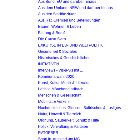
Aus Bund, EU und darüber hinaus
Aus dem Umland, NRW und darüber hinaus
Aus den Stadtbezirken
Aus Rat, Gremien und Beteiligungen
Bauen, Wohnen & Leben
Bildung & Beruf
Die Causa Sven
EXKURSE IN EU- UND WELTPOLITIK
Gesundheit & Soziales
Historisches & Geschichtliches
INITIATIVEN
Interviews • Vis-à-vis mit ...
Kommunalwahl 2020
Kunst, Kultur, Musik & Literatur
Leitbild Mönchengladbach
Menschen & Gesellschaft
Mobilität & Verkehr
Nachdenkliches, Glossen, Satirisches & Lustiges
Natur, Umwelt & Tierreich
Ordnung, Sauberkeit, Schutz & Hilfe
Politik, Verwaltung & Parteien
RATGEBER
Sport in, aus und um MG