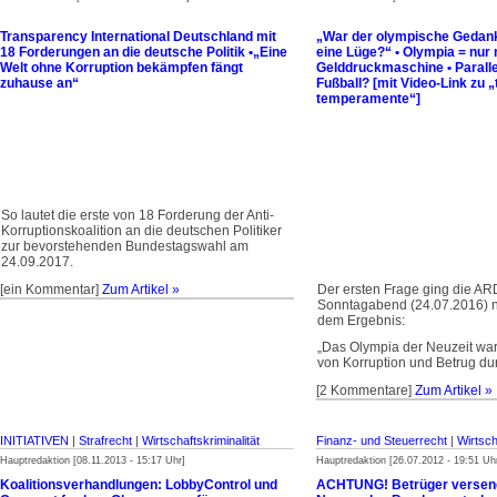
Transparency International Deutschland mit
„War der olympische Gedan
18 Forderungen an die deutsche Politik •„Eine
eine Lüge?“ • Olympia = nur
Welt ohne Korruption bekämpfen fängt
Gelddruckmaschine • Paralle
zuhause an“
Fußball? [mit Video-Link zu „tt
temperamente“]
So lautet die erste von 18 Forderung der Anti-
Korruptionskoalition an die deutschen Politiker
zur bevorstehenden Bundestagswahl am
24.09.2017.
[ein Kommentar]
Zum Artikel »
Der ersten Frage ging die AR
Sonntagabend (24.07.2016) 
dem Ergebnis:
„Das Olympia der Neuzeit wa
von Korruption und Betrug du
[2 Kommentare]
Zum Artikel »
INITIATIVEN
|
Strafrecht
|
Wirtschaftskriminalität
Finanz- und Steuerrecht
|
Wirtsch
Hauptredaktion [08.11.2013 - 15:17 Uhr]
Hauptredaktion [26.07.2012 - 19:51 Uh
Koalitionsverhandlungen: LobbyControl und
ACHTUNG! Betrüger versend