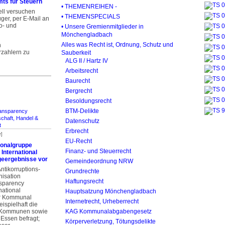
ts für Steuern
• THEMENREIHEN -
ell versuchen
• THEMENSPECIALS
üger, per E-Mail an
o- und
• Unsere Gremienmitglieder in
Mönchengladbach
Alles was Recht ist, Ordnung, Schutz und
n
rzahlern zu
Sauberkeit
ALG II / Hartz IV
Arbeitsrecht
Baurecht
Bergrecht
Besoldungsrecht
BTM-Delikte
ansparency
schaft, Handel &
Datenschutz
t
Erbrecht
r]
EU-Recht
ionalgruppe
Finanz- und Steuerrecht
International
geergebnisse vor
Gemeindeordnung NRW
ntikorrup­tions­
Grundrechte
nisation
Haftungsrecht
sparency
national
Hauptsatzung Mönchengladbach
er Kommunal
Internetrecht, Urheberrecht
ispielhaft die
n Kommunen sowie
KAG Kommunalabgabengesetz
 Essen befragt;
Körperverletzung, Tötungsdelikte