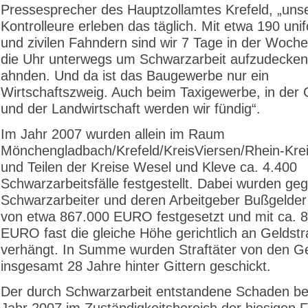
Pressesprecher des Hauptzollamtes Krefeld, „uns
Kontrolleure erleben das täglich. Mit etwa 190 uni
und zivilen Fahndern sind wir 7 Tage in der Woch
die Uhr unterwegs um Schwarzarbeit aufzudecken
ahnden. Und da ist das Baugewerbe nur ein
Wirtschaftszweig. Auch beim Taxigewerbe, in der 
und der Landwirtschaft werden wir fündig“.
Im Jahr 2007 wurden allein im Raum
Mönchengladbach/Krefeld/KreisViersen/Rhein-Kre
und Teilen der Kreise Wesel und Kleve ca. 4.400
Schwarzarbeitsfälle festgestellt. Dabei wurden ge
Schwarzarbeiter und deren Arbeitgeber Bußgelder
von etwa 867.000 EURO festgesetzt und mit ca. 
EURO fast die gleiche Höhe gerichtlich an Geldstr
verhängt. In Summe wurden Straftäter von den Ge
insgesamt 28 Jahre hinter Gittern geschickt.
Der durch Schwarzarbeit entstandene Schaden bel
Jahr 2007 im Zuständigkeitsbereich der hiesigen F