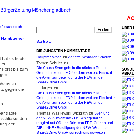
ACH
erfassungsrecht
ÜBER 
m Hambacher
Startseite
DIE JÜNGSTEN KOMMENTARE
zu
Hauptredaktion
Annette Schrader-Schoutz
 hat es heute
Torben Schultz
zu
nes
Die Causa Sven geht in die nächste Runde:
Forst bis zum
SONDE
Grüne, Linke und FDP fordern weitere Einsicht in
ABFA
agen.
die Akten zur Beteiligung der NEW an der
Share2Drive GmbH
umhaus zu
H.Haupts
zu
tz gegen die
Die Causa Sven geht in die nächste Runde:
Grüne, Linke und FDP fordern weitere Einsicht in
die Akten zur Beteiligung der NEW an der
ab.
Share2Drive GmbH
eantragte
Thomas Wasilewski Wickrath
zu
Sven und
abschließenden
der NEW-Aufsichtsrat • Dr. Schlegelmilch
reagiert auf Offenen Brief von FDP, Grünen und
hung der
DIE LINKE • Beteiligung der NEW AG an der
Share2Drive GmbH sei rechtens gewesen