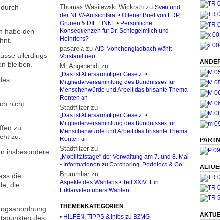
 durch
Thomas Wasilewski Wickrath
zu
Sven und
der NEW-Aufsichtsrat • Offener Brief von FDP,
Grünen & DIE LINKE • Persönliche
ln habe den
Konsequenzen für Dr. Schlegelmilch und
Heinrichs?
hnt.
pasarela
zu
AfD Mönchengladbach wählt
üsse allerdings
Vorstand neu
ANDER
en bleiben.
M. Angenendt
zu
„Das ist Altersarmut per Gesetz“ •
 des
Mitgliederversammlung des Bündnisses für
Menschenwürde und Arbeit das brisante Thema
Renten an
ch nicht
Stadtfilzer
zu
„Das ist Altersarmut per Gesetz“ •
Mitgliederversammlung des Bündnisses für
ffen zu
Menschenwürde und Arbeit das brisante Thema
cht zu.
Renten an
PARTN
Stadtfilzer
zu
ten insbesondere
„Mobilitätstage“ der Verwaltung am 7. und 8. Mai
• Informationen zu Carsharing, Pedelecs & Co.
ALTUE
Brummbär
zu
ass die
Aspekte des Wählens • Teil XXIV: Ein
e, die
Erklärvideo übers Wählen
THEMENKATEGORIEN
mungsanordnung
AKTUE
• HILFEN, TIPPS & Infos zu BZMG
htspunkten des