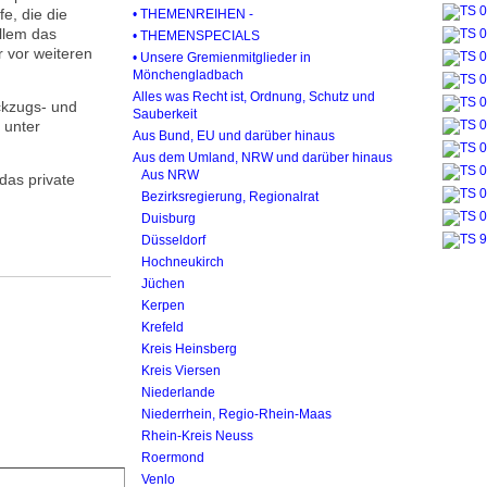
e, die die
• THEMENREIHEN -
allem das
• THEMENSPECIALS
r vor weiteren
• Unsere Gremienmitglieder in
Mönchengladbach
Alles was Recht ist, Ordnung, Schutz und
ckzugs- und
Sauberkeit
r unter
Aus Bund, EU und darüber hinaus
Aus dem Umland, NRW und darüber hinaus
Aus NRW
das private
Bezirksregierung, Regionalrat
Duisburg
Düsseldorf
Hochneukirch
Jüchen
Kerpen
Krefeld
Kreis Heinsberg
Kreis Viersen
Niederlande
Niederrhein, Regio-Rhein-Maas
Rhein-Kreis Neuss
Roermond
Venlo