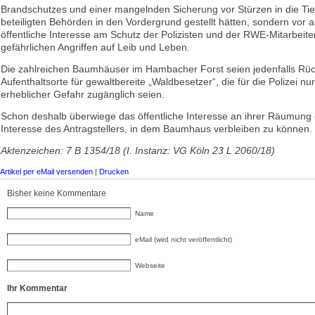
Brandschutzes und einer mangelnden Sicherung vor Stürzen in die Tief
beteiligten Behörden in den Vordergrund gestellt hätten, sondern vor 
öffentliche Interesse am Schutz der Polizisten und der RWE-Mitarbeite
gefährlichen Angriffen auf Leib und Leben.
Die zahlreichen Baumhäuser im Hambacher Forst seien jedenfalls Rü
Aufenthaltsorte für gewaltbereite „Waldbesetzer“, die für die Polizei nu
erheblicher Gefahr zugänglich seien.
Schon deshalb überwiege das öffentliche Interesse an ihrer Räumung 
Interesse des Antragstellers, in dem Baumhaus verbleiben zu können.
Aktenzeichen: 7 B 1354/18 (I. Instanz: VG Köln 23 L 2060/18)
Artikel per eMail versenden
|
Drucken
Bisher keine Kommentare
Name
eMail (wird nicht veröffentlicht)
Webseite
Ihr Kommentar