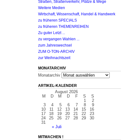
Straßen, Straßenverkehr, Plätze & Wege
Weitere Medien
Wirtschaft, Wissenschaft, Handel & Handwerk
zu früheren SPECIALS
zu früheren THEMENREIHEN
Zu guter Letzt ...
zu vergangen Wahlen ...
zum Jahreswechsel
ZUM O-TON-ARCHIV
zur Weihnachtszeit
MONATARCHIV
Monatarchiv
ARTIKEL-KALENDER
August 2026
M
D
M
D
F
S
S
1
2
3
4
5
6
7
8
9
10
11
12
13
14
15
16
17
18
19
20
21
22
23
24
25
26
27
28
29
30
31
« Juli
MITMACHEN !