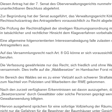
Diesen Antrag hat der 7. Senat des Oberverwaltungsgerichts nunmehr
unanfechtbaren Beschluss abgelehnt.
Zur Begründung hat der Senat ausgeführt, das Verwaltungsgericht Kö
Rechtsschutzantrag des Antragstellers voraussichtlich zu Recht abgele
Die Prüfung der Rechtmäßigkeit der streitigen Räumungsanordnung m
in tatsächlicher und rechtlicher Hinsicht dem Klageverfahren vorbehalt
Eine allgemeine folgenorientierten Interessenabwägung falle zulasten
Antragstellers aus.
Auf das Versammlungsrecht nach Art. 8 GG könne er sich voraussichtli
berufen.
Die Verfassung gewährleiste nur das Recht, sich friedlich und ohne Wa
versammeln. Dies treffe auf die „Waldbesetzer“ im Hambacher Forst ni
Im Bereich des Waldes sei es zu einer Vielzahl auch schwerer Strafta
zum Nachteil von Polizisten und Mitarbeitern der RWE gekommen.
Nach den zurzeit verfügbaren Erkenntnissen sei davon auszugehen, d
„Besetzerszene“ durch Gewalttäter oder solche Personen geprägt werd
Gewaltanwendung billigten.
Hiervon ausgehend sprächen für eine sofortige Vollziehung der Räu
nicht nur die Gefahren für die Bewohner der Baumhäuser unter Gesic