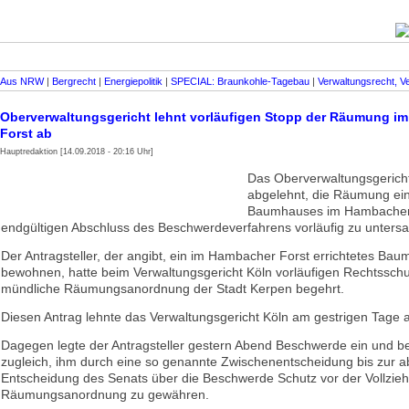
Aus NRW
|
Bergrecht
|
Energiepolitik
|
SPECIAL: Braunkohle-Tagebau
|
Verwaltungsrecht, V
Oberverwaltungsgericht lehnt vorläufigen Stopp der Räumung i
Forst ab
Hauptredaktion [14.09.2018 - 20:16 Uhr]
Das Oberverwaltungsgericht
abgelehnt, die Räumung ei
Baumhauses im Hambacher 
endgültigen Abschluss des Beschwerdeverfahrens vorläufig zu unters
Der Antragsteller, der angibt, ein im Hambacher Forst errichtetes Ba
bewohnen, hatte beim Verwaltungsgericht Köln vorläufigen Rechtsschu
mündliche Räumungsanordnung der Stadt Kerpen begehrt.
Diesen Antrag lehnte das Verwaltungsgericht Köln am gestrigen Tage 
Dagegen legte der Antragsteller gestern Abend Beschwerde ein und b
zugleich, ihm durch eine so genannte Zwischenentscheidung bis zur 
Entscheidung des Senats über die Beschwerde Schutz vor der Vollzie
Räumungsanordnung zu gewähren.