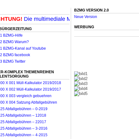
BZMG VERSION 2.0
Neue Version
TUNG!
Die multimediale Mit-Mach-Zeitung für Möncheng
WERBUNG
BÜRGERZEITUNG
R-KOMPLEX THEMENREIHEN
LLENTSORGUNG