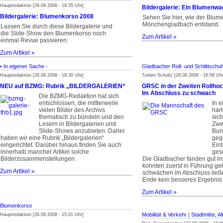
Hauptredaktion [28.09.2008 - 19:35 Uhr]
Bildergalerie: Ein Blumenwa
Bildergalerie: Blumenkorso 2008
Sehen Sie hier, wie der Blu
Mönchengladbach entstand.
Lassen Sie durch diese Bildergalerie und
die Slide-Show den Blumenkorso noch
Zum Artikel »
einmal Revue passieren:
Zum Artikel »
• In eigener Sache -
Gladbacher Roll- und Schlittsch
Hauptredaktion [28.09.2008 - 18:30 Uhr]
Torben Schultz [28.09.2008 - 16:58 Uhr
NEU auf BZMG: Rubrik „BILDERGALERIEN“
GRSC in der Zweiten Rollho
Im Abschluss zu schwach
Die BZMG-Redaktion hat sich
entschlossen, die mittlerweile
In 
vielen Bilder des Archivs
har
thematisch zu bündeln und den
sic
Lesern in Bildergalerien und
Zwe
Slide-Shows anzubieten. Daher
Bun
haben wir eine Rubrik „Bildergalerien“
geg
eingerichtet. Darüber hinaus finden Sie auch
Eint
innerhalb mancher Artikel solche
ges
Bilderzusammenstellungen.
Die Gladbacher fanden gut in
konnten zuerst in Führung ge
Zum Artikel »
schwächen im Abschluss ließ
Ende kein besseres Ergebnis 
Zum Artikel »
Blumenkorso
Mobilität & Verkehr
|
Stadtmitte, A
Hauptredaktion [28.09.2008 - 15:01 Uhr]