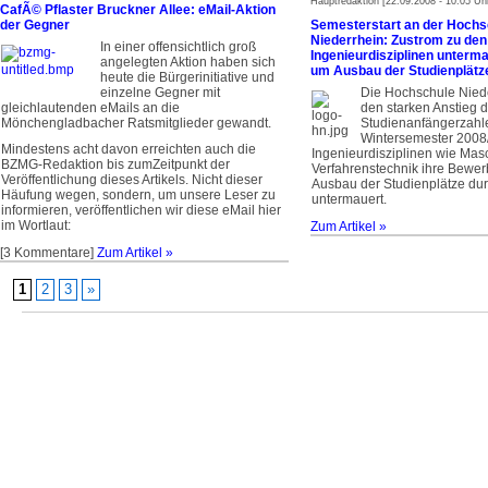
Hauptredaktion [22.09.2008 - 10:05 Uh
CafÃ© Pflaster Bruckner Allee: eMail-Aktion
der Gegner
Semesterstart an der Hochs
Niederrhein: Zustrom zu den
In einer offensichtlich groß
Ingenieurdisziplinen unter
angelegten Aktion haben sich
um Ausbau der Studienplätz
heute die Bürgerinitiative und
einzelne Gegner mit
Die Hochschule Niede
gleichlautenden eMails an die
den starken Anstieg d
Mönchengladbacher Ratsmitglieder gewandt.
Studienanfängerzah
Wintersemester 2008
Mindestens acht davon erreichten auch die
Ingenieurdisziplinen wie Ma
BZMG-Redaktion bis zumZeitpunkt der
Verfahrenstechnik ihre Bewe
Veröffentlichung dieses Artikels. Nicht dieser
Ausbau der Studienplätze d
Häufung wegen, sondern, um unsere Leser zu
untermauert.
informieren, veröffentlichen wir diese eMail hier
im Wortlaut:
Zum Artikel »
[3 Kommentare]
Zum Artikel »
1
2
3
»