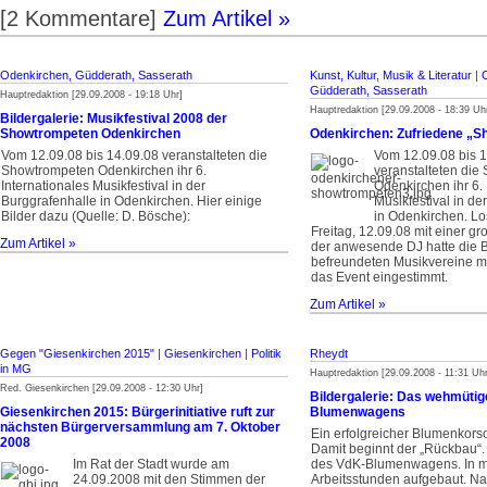
[2 Kommentare]
Zum Artikel »
Odenkirchen, Güdderath, Sasserath
Kunst, Kultur, Musik & Literatur
|
Güdderath, Sasserath
Hauptredaktion [29.09.2008 - 19:18 Uhr]
Hauptredaktion [29.09.2008 - 18:39 Uh
Bildergalerie: Musikfestival 2008 der
Showtrompeten Odenkirchen
Odenkirchen: Zufriedene „
Vom 12.09.08 bis 14.09.08 veranstalteten die
Vom 12.09.08 bis 
Showtrompeten Odenkirchen ihr 6.
veranstalteten di
Internationales Musikfestival in der
Odenkirchen ihr 6. 
Burggrafenhalle in Odenkirchen. Hier einige
Musikfestival in de
Bilder dazu (Quelle: D. Bösche):
in Odenkirchen. Lo
Freitag, 12.09.08 mit einer g
Zum Artikel »
der anwesende DJ hatte die 
befreundeten Musikvereine mi
das Event eingestimmt.
Zum Artikel »
Gegen "Giesenkirchen 2015"
|
Giesenkirchen
|
Politik
Rheydt
in MG
Hauptredaktion [29.09.2008 - 11:31 Uhr
Red. Giesenkirchen [29.09.2008 - 12:30 Uhr]
Bildergalerie: Das wehmütig
Giesenkirchen 2015: Bürgerinitiative ruft zur
Blumenwagens
nächsten Bürgerversammlung am 7. Oktober
Ein erfolgreicher Blumenkors
2008
Damit beginnt der „Rückbau“.
Im Rat der Stadt wurde am
des VdK-Blumenwagens. In me
24.09.2008 mit den Stimmen der
Arbeitsstunden aufgebaut. N