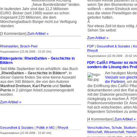
Millionenhöhe Richtung
einmalÂ Revue passeren zu l
„Neue Bundesländer“ leisten.
wenn Sie den Blumenkorso v
In laufenden Jahr sind das 11,2 Millionen
solltenÂ – einen Eindruck v
EURO. Bisher (seit 1989) waren es schon
was die vielen Freiwilligen 
insgesamt 220 Millionen, die dem
geboten hatten.
Mönchengladbach Bürger nicht zur Verfügung
Â
standen.
Nur etwas Zeit ist dazu nötig. 
Sehen Sie selbst:
[3 Kommentare]
Zum Artikel »
Zum Artikel »
Rheindahlen, Broich-Peel
FDP
|
Gesundheit & Soziales
|
Ko
Rheydt
Hauptredaktion [23.09.2008 - 15:25 Uhr]
Hauptredaktion [22.09.2008 - 20:42 Uh
Bildergalerie: RheinDahlen – Geschichte in
Bildern
FDP: CafÃ© Pflaster ist nich
sondern die Lösung des Pro
Seit Mitte September ist es erhältlich: das Buch
„
RheinDahlen – Geschichte in Bildern“.
In
Am heutigen Montag
dieser Galerie finden Sie eine kleine Auswahl
Vielzahl von gleic
aus den 340 Bildern, die von den Autoren
die Parteien
, um d
Manfred Drehsen
,
Karl Purrio
und
Stefan
die Eröffnung des CafÃ© Pflas
Purrio
in 2-jähriger Arbeit zusammengestellt
dokumentieren und den Rat a
wurden.
mit der Diakonie geschlossen
rückgängig zu machen.Â FD
Zum Artikel »
Fraktionsvorsitzender Dr. An
hat sich entschieden, allen A
folgendem Schreiben zu antw
[4 Kommentare]
Zum Artikel »
Gesundheit & Soziales
|
Politik in MG
|
Rheydt
Vorschulisches, Schule, Studium 
Wirtschaft, Wissenschaft, Hande
Hauptredaktion [22.09.2008 - 15:40 Uhr]