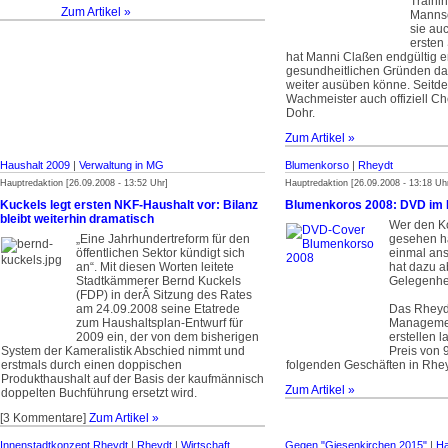
Trainin
Zum Artikel »
Mannsc
sie au
ersten
hat Manni Claßen endgültig er
gesundheitlichen Gründen das
weiter ausüben könne. Seitde
Wachmeister auch offiziell Ch
Dohr.
Zum Artikel »
Haushalt 2009
|
Verwaltung in MG
Blumenkorso
|
Rheydt
Hauptredaktion [26.09.2008 - 13:52 Uhr]
Hauptredaktion [26.09.2008 - 13:18 Uh
Kuckels legt ersten NKF-Haushalt vor: Bilanz
Blumenkoros 2008: DVD im 
bleibt weiterhin dramatisch
Wer den Ko
„Eine Jahrhundertreform für den
gesehen ha
öffentlichen Sektor kündigt sich
einmal an
an“. Mit diesen Worten leitete
hat dazu a
Stadtkämmerer Bernd Kuckels
Gelegenhei
(FDP) in derÂ Sitzung des Rates
am 24.09.2008 seine Etatrede
Das Rheydt
zum Haushaltsplan-Entwurf für
Managemen
2009 ein, der von dem bisherigen
erstellen 
System der Kameralistik Abschied nimmt und
Preis von 
erstmals durch einen doppischen
folgenden Geschäften in Rheydt
Produkthaushalt auf der Basis der kaufmännisch
Zum Artikel »
doppelten Buchführung ersetzt wird.
[3 Kommentare]
Zum Artikel »
Innenstadtkonzept Rheydt
|
Rheydt
|
Wirtschaft,
Gegen "Giesenkirchen 2015"
|
Ha