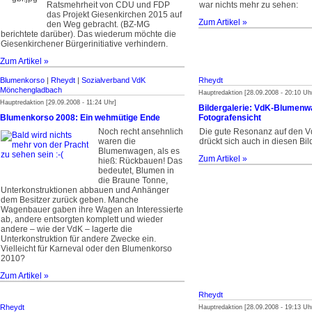
Ratsmehrheit von CDU und FDP
war nichts mehr zu sehen:
das Projekt Giesenkirchen 2015 auf
Zum Artikel »
den Weg gebracht. (BZ-MG
berichtete darüber). Das wiederum möchte die
Giesenkirchener Bürgerinitiative verhindern.
Zum Artikel »
Blumenkorso
|
Rheydt
|
Sozialverband VdK
Rheydt
Mönchengladbach
Hauptredaktion [28.09.2008 - 20:10 Uh
Hauptredaktion [29.09.2008 - 11:24 Uhr]
Bildergalerie: VdK-Blumenw
Blumenkorso 2008: Ein wehmütige Ende
Fotografensicht
Noch recht ansehnlich
Die gute Resonanz auf den
waren die
drückt sich auch in diesen Bil
Blumenwagen, als es
Zum Artikel »
hieß: Rückbauen! Das
bedeutet, Blumen in
die Braune Tonne,
Unterkonstruktionen abbauen und Anhänger
dem Besitzer zurück geben. Manche
Wagenbauer gaben ihre Wagen an Interessierte
ab, andere entsorgten komplett und wieder
andere – wie der VdK – lagerte die
Unterkonstruktion für andere Zwecke ein.
Vielleicht für Karneval oder den Blumenkorso
2010?
Zum Artikel »
Rheydt
Rheydt
Hauptredaktion [28.09.2008 - 19:13 Uh