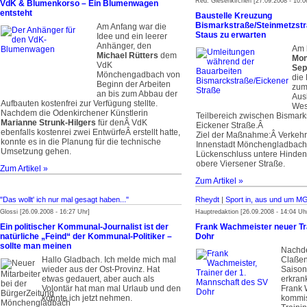
Red. Giesenkirchen [27.09.2008 - 10:0
VdK & Blumenkorso – Ein Blumenwagen
entsteht
Baustelle Kreuzung
Bismarkstraße/Steinmetzstr
Am Anfang war die
Staus zu erwarten
Idee und ein leerer
Anhänger, den
Am
Michael Rütters
dem
Mon
VdK
Sep
Mönchengadbach von
die
Beginn der Arbeiten
zum
an bis zum Abbau der
Aus
Aufbauten kostenfrei zur Verfügung stellte.
Wes
Nachdem die Odenkirchener Künstlerin
Teilbereich zwischen Bismark
Marianne Strunk-Hilgers
für denÂ VdK
Eickener Straße.Â
ebenfalls kostenrei zwei EntwürfeÂ erstellt hatte,
Ziel der Maßnahme:Â Verkehr
konnte es in die Planung für die technische
Innenstadt Mönchengladbach
Umsetzung gehen.
Lückenschluss untere Hinden
obere Viersener Straße.
Zum Artikel »
Zum Artikel »
"Das wollt' ich nur mal gesagt haben..."
Rheydt
|
Sport in, aus und um M
Glossi [26.09.2008 - 16:27 Uhr]
Hauptredaktion [26.09.2008 - 14:04 Uh
Ein politischer Kommunal-Journalist ist der
Frank Wachmeister neuer Tr
natürliche „Feind“ der Kommunal-Politiker –
Dohr
sollte man meinen
Nachde
Hallo Gladbach. Ich melde mich mal
Claßen
wieder aus der Ost-Provinz. Hat
Saison
etwas gedauert, aber auch als
erkran
Volontär hat man mal Urlaub und den
Frank 
konnte ich jetzt nehmen.
kommis