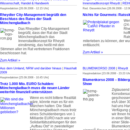
Wissenschaft, Handel & Handwerk
Innenstadtkonzept Rheydt
|
REIH
Hauptredaktion [26.09.2008 - 12:15 Uhr]
Red. Giesenkirchen [26.09.2008 - 12:0
Rheydter City-Management begrüßt den
Nichts für Gourmets: Ratssi
Beschluss des Rates der Stadt
Wer
Mönchengladbach
(24
Das Rheydter City-Management
Rhe
begrüßt, dass der Rat der Stadt
hoff
Mönchengladbach das
Rat
Innenstadtkonzept für Rheydt
miterleben zu können, der wu
einstimmig, das heißt mit den
enttäuscht.
Stimmen aller im Rat vertretenen Fraktionen
Zum Artikel »
beschlossen hat.
Zum Artikel »
Aus dem Umland, NRW und darüber hinaus
|
Haushalt
BLUMENKORSO 2008
|
Rheydt
2009
Hauptredaktion [23.09.2008 - 23:23 Uh
Hauptredaktion [25.09.2008 - 10:45 Uhr]
Blumenkorso 2008 – Bilderga
Trotz 1.000 Mio. EURO Schulden:
Show
Mönchengladbach muss die neuen Länder
Zigtausend 
weiterhin finanziell unterstützen
Korsobesuc
Wenn es nicht bittere Realität
geschosse
wäre, könnte man es für ein
esÂ über 3
Märchen halten: Die Stadt
hat uns Ha
Mönchengladbach muss trotz
Verfügung g
eines Schuldenberges von 1
wir Ihnen hi
Milliarde EURO nach wie vor
in einer Bi
Solidaritätszahlungen für den
einer Slid
„Aufbau Ost“ in zweistelliger
Blumenkor