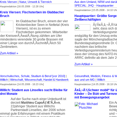
Kreis Viersen
|
Natur, Umwelt & Tierreich
Aus dem Umland, NRW und darüb
SPECIAL: JHQ - Haupt­quartier
Hauptredaktion [16.05.2008 - 12:28 Uhr]
Hauptredaktion [15.05.2008 - 14:10 Uh
Kreis Viersen: Fischsterben im Glabbacher
Bruch
Hauptquartier: Größte Sorge 
Zivilbeschäftigten
Im Glabbacher Bruch, einem der vier
Krickenbecker Seen in Nettetal (Kreis
ÃƒÂ¢Ã‚â‚¬Ã‚Å¾I
Viersen), ist es zu einem
sehr, dass sich d
Fischsterben gekommen. Mitarbeiter
Verteidigungsmi
der Kreisver­Ã‚Â­wal­Ã‚Â­tung zählten am Ufer
endgültig für den Umzug ents
mindestens verendete 30 große Brassen mit
sagte der Mönchengladbache
einer Länge von durch­Ã‚Â­schnitt­Ã‚Â­lich 50
Bundestagsabgeordnete Dr. G
Zentimetern.
nachdem das britische
Verteidigungsministerium heute
Zum Artikel »
dass der Umzug des NATO-Ha
ARRC definitiv ab dem Jahr 20
Zum Artikel »
Vorschulisches, Schule, Studium & Beruf [vor 2010]
|
Gesundheit, Medizin, Fitness & W
Willich
|
Wirtschaft, Wissenschaft, Handel & Handwerk
aus und um MG
|
Willich
Hauptredaktion [14.05.2008 - 16:23 Uhr]
Hauptredaktion [14.05.2008 - 16:18 Uh
Willich: Student aus Linselles sucht Bleibe für
Ã¢â‚¬Å¾Schwer mobil“ für ü
drei Monate
Kinder – De Bütt und Turnve
mit Bewegungsangebot
Auf der Suche nach einer Unterkunft ist
derzeit
Matthieu CapoÃƒÆ’Ã‚Â«n
,
Ein A
22jähriger Student aus Willichs
Bewe
Partnerstadt Linselles, der 2006 schon
richt
einmal gute Erfahrungen mit einem Praktikum
und –