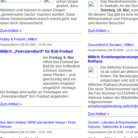
schon länger
Das Niederrheinische
geahnt, dass
in Grefrath, An der Do
Mehdorn und Hansen in vielen Dingen
Sonntag, 18. Mai
, zu
„gemeinsame Sache“ machen würden. Dass
An diesem Tag gibt es eine ko
diese Gemeinsamkeit jedoch soweit geht, war
Mitmachaktion und Führungen
dann doch überraschend.
und kleinen Besucher.
Zum Artikel »
Zum Artikel »
Hobby & Freizeit
|
Willich
Gesundheit & Soziales
|
Willich
Hauptredaktion [09.05.2008 - 13:36 Uhr]
Hauptredaktion [09.05.2008 - 13:31 Uh
Willich: „Feierabendtarif“ für Bütt-Freibad
Willich: Erziehungsberatungss
Am
Freitag, 9. Mai
,
Rathaus
öffnet das Freibad der
Bütt für den hoffentlich
Die Willicher Erziehu
schönen Sommer
ist ab sofort am Willi
seine Pforten – und
finden: Die Beratungsst
gleichzeitig wird ein
umgezogen und sitzt n
spezielles Angebot
Willicher Rathaus (Kaiserplatz
eingeführt: montags
Die neue Telefonnummer laut
bis freitags wird außer an Feiertagen ein
die Fax-Nummer 02154/949-43
„Feierabendtarif“ fürs Freibad angeboten.
Adresse haben die Mitarbeiter
mitgenommen:
Zum Artikel »
erziehungsberatung.willich
Zum Artikel »
Aus dem Umland, NRW und darüber hinaus
|
Kreis
Jüchen
|
Literaten & Rezensione
Viersen
Glossen, Satirisches & Lustiges
Hauptredaktion [09.05.2008 - 12:47 Uhr]
Hauptredaktion [09.05.2008 - 12:19 Uh