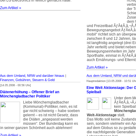
bei LG Electronics in Willich gemacht hatte.
richt
verbi
Zum Artikel »
der T
Schie
Zusa
dem W
und Freizeitbad ÃƒÂ¢Ã‚â‚¬Ã‚
Bewegungsangebot ÃƒÂ¢Ã‚â
mobil“ richtet sich an überge
zwischen 8 und 12 Jahren, lä
ist langfristig angelegt (drei 
Jahr verteilt) und bietet nebe
Bewegungseinheiten im Jahr –
Sporthalle, einmal in ÃƒÂ¢Ã‚
auch Ernährungs- und Eltern
Zum Artikel »
Aus dem Umland, NRW und darüber hinaus
|
Aus dem Umland, NRW und darüb
Finanzen, Gebühren, Steuern & Geld
Hauptredaktion [13.05.2008 - 10:51 Uh
[14.05.2008 - 00:56 Uhr]
Eine Welt Aktionstage: Der G
Diätenerhöhung – Offener Brief an
Spielball
Mönchengladbacher Politiker
Unter dem Mo
Liebe Möncherngladbacher
ÃƒÂ¢Ã‚â‚¬Ã‚
(Kommunal)-Politiker, nein, es ist
kein Spielbal
gar nicht schwierig – habe soeben
Mönchenglad
gelernt – es ist nicht Gesetz, dass
Welt-Aktionstage
statt.
die Diäten „angepasst werden
Das Motto soll keine Zustan
müssen“. Der Bundestag kann es
sein, sondern vielmehr ein A
in seiner ganzen Schönheit auch ablehnen!
auf dem Globus so zu gestalt
die nachfolgende Generation
Zum Artikel »