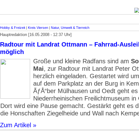
Hobby & Freizeit
|
Kreis Viersen
|
Natur, Umwelt & Tierreich
Hauptredaktion [16.05.2008 - 12:37 Uhr]
Radtour mit Landrat Ottmann – Fahrrad-Auslei
möglich
Große und kleine Radfans sind am
So
Mai
, zur Radtour mit Landrat Peter O
herzlich eingeladen. Gestartet wird u
auf dem Parkplatz an der Burg in Ke
ÃƒÅ“ber Mülhausen und Oedt geht es
Niederrheinischen Freilichtmuseum in 
Dort wird eine Pause gemacht. Gestärkt geht es 
die Honschaften Ziegelheide und Wall nach Kemp
Zum Artikel »