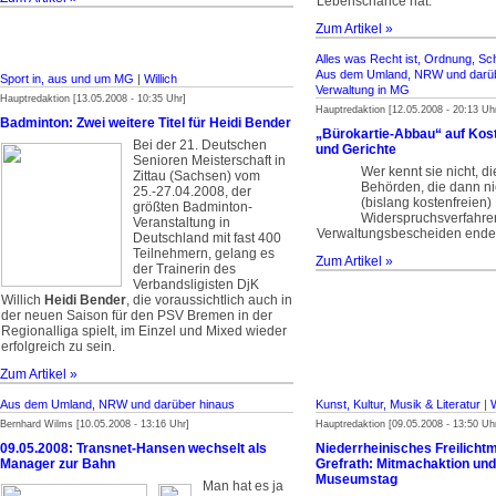
Lebenschance hat.
Zum Artikel »
Alles was Recht ist, Ordnung, Sc
Aus dem Umland, NRW und darüb
Sport in, aus und um MG
|
Willich
Verwaltung in MG
Hauptredaktion [13.05.2008 - 10:35 Uhr]
Hauptredaktion [12.05.2008 - 20:13 Uh
Badminton: Zwei weitere Titel für Heidi Bender
„Bürokartie-Abbau“ auf Kos
Bei der 21. Deutschen
und Gerichte
Senioren Meisterschaft in
Wer kennt sie nicht, d
Zittau (Sachsen) vom
Behörden, die dann nic
25.-27.04.2008, der
(bislang kostenfreien)
größten Badminton-
Widerspruchsverfahr
Veranstaltung in
Verwaltungsbescheiden ende
Deutschland mit fast 400
Teilnehmern, gelang es
Zum Artikel »
der Trainerin des
Verbandsligisten DjK
Willich
Heidi Bender
, die voraussichtlich auch in
der neuen Saison für den PSV Bremen in der
Regionalliga spielt, im Einzel und Mixed wieder
erfolgreich zu sein.
Zum Artikel »
Aus dem Umland, NRW und darüber hinaus
Kunst, Kultur, Musik & Literatur
|
W
Bernhard Wilms [10.05.2008 - 13:16 Uhr]
Hauptredaktion [09.05.2008 - 13:50 Uh
09.05.2008: Transnet-Hansen wechselt als
Niederrheinisches Freilicht
Manager zur Bahn
Grefrath: Mitmachaktion un
Museumstag
Man hat es ja