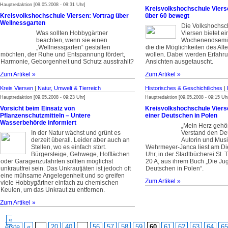
Hauptredaktion [09.05.2008 - 09:31 Uhr]
Kreisvolkshochschule Viers
Kreisvolkshochschule Viersen: Vortrag über
über 60 bewegt
Wellnessgarten
Die Volkshochsc
Was sollten Hobbygärtner
Viersen bietet ei
beachten, wenn sie einen
Wochenendsemina
„Wellnessgarten“ gestalten
die die Möglichkeiten des Alt
möchten, der Ruhe und Entspannung fördert,
wollen. Dabei werden Erfahr
Harmonie, Geborgenheit und Schutz ausstrahlt?
Ansichten ausgetauscht.
Zum Artikel »
Zum Artikel »
Kreis Viersen
|
Natur, Umwelt & Tierreich
Historisches & Geschichtliches
|
Hauptredaktion [09.05.2008 - 09:23 Uhr]
Hauptredaktion [09.05.2008 - 09:15 Uh
Vorsicht beim Einsatz von
Kreisvolkshochschule Viers
Pflanzenschutzmitteln – Untere
einer Deutschen in Polen
Wasserbehörde informiert
„Mein Herz gehö
In der Natur wächst und grünt es
Verstand den De
derzeit überall. Leider aber auch an
Autorin und Musik
Stellen, wo es einfach stört.
Wehrmeyer-Janca liest am Di
Bürgersteige, Gehwege, Hofflächen
Uhr, in der Stadtbücherei St.
oder Garagenzufahrten sollten möglichst
20 A, aus ihrem Buch „Die Ju
unkrautfrei sein. Das Unkrautjäten ist jedoch oft
Deutschen in Polen“.
eine mühsame Angelegenheit und so greifen
Zum Artikel »
viele Hobbygärtner einfach zu chemischen
Keulen, um das Unkraut zu entfernen.
Zum Artikel »
«
erste
«
...
20
40
...
56
57
58
59
60
61
62
63
64
65