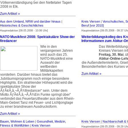
Völkerverständigung bei den Nettetaler Tagen
2008 in Elk.
Zum Artikel »
Aus dem Umland, NRW und darüber hinaus
|
Kreis Viersen
|
Vorschulisches, S
Historisches & Geschichtliches
Beruf [vor 2010]
Hauptredaktion [09.05.2008 - 10:06 Uhr]
Hauptredaktion [09.05.2008 - 09:37 Uh
NATO Musikfest 2008: Spektakuläre Show der
Weiterbildungskolleg des Kr
firedancer
Informationen zum Abitur-On
Wie in den
Das Weiterbildung
vergangenen Jahren
Kreises Viersen in
wird auch das 25.
Freitag, 30. Mai
, 
NATO-Musikfest eine
Abitur-Online-Le
Auswahl der
die Außenstellenleiterin, Gise
weltbesten
Besonderheiten des Kurses vo
Militärkapellen
Zum Artikel »
vorstellen. Darüber hinaus bietet das
Jubiläumsprogramm noch einige besondere
Highlights. Ein strahlender Höhepunkt wird die
spektakuläre Show der
ÃƒÂ¢Ã‚â‚¬Ã‚Å¾firedancer“ sein. Unter dem
Motto ÃƒÂ¢Ã‚â‚¬Ã‚Å¾Ein Funke springt über“
verbindet das Feuertanztheater aus dem Rhein-
Main-Gebiet Tanz mit Feuer- und Lichtjonglage
zu einer brandneuen Ausdrucksform.
Zum Artikel »
Bauen, Wohnen & Leben
|
Gesundheit, Medizin,
Kreis Viersen
|
Nachbarschaft & I
Fitness & Wohlfühlen
|
Kreis Viersen
Hauptredaktion [09.05.2008 - 09:29 Uh