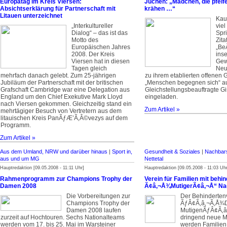
Europatag im Kreis Viersen:
Jüchen: „Mädchen, die pfeif
Absichtserklärung für Partnerschaft mit
krähen …“
Litauen unterzeichnet
Kau
„Interkultureller
viel
Dialog“ – das ist das
Spr
Motto des
Zita
Europäischen Jahres
„Be
2008. Der Kreis
ins
Viersen hat in diesen
Gew
Tagen gleich
Neu
mehrfach danach gelebt. Zum 25-jährigen
zu ihrem etablierten offenen 
Jubiläum der Partnerschaft mit der britischen
„Menschen begegnen sich“ a
Grafschaft Cambridge war eine Delegation aus
Gleichstellungsbeauftragte Gi
England um den Chief Exekutive Mark Lloyd
eingeladen.
nach Viersen gekommen. Gleichzeitig stand ein
Zum Artikel »
mehrtägiger Besuch von Vertretern aus dem
litauischen Kreis PanÃƒÆ’Ã‚Â©vezys auf dem
Programm.
Zum Artikel »
Aus dem Umland, NRW und darüber hinaus
|
Sport in,
Gesundheit & Soziales
|
Nachbars
aus und um MG
Nettetal
Hauptredaktion [09.05.2008 - 11:11 Uhr]
Hauptredaktion [09.05.2008 - 11:03 Uhr
Rahmenprogramm zur Champions Trophy der
Verein für Familien mit behi
Damen 2008
Ã¢â‚¬Å¾MutigerÃ¢â‚¬Å“ Na
Die Vorbereitungen zur
Der Behinderten
Champions Trophy der
ÃƒÂ¢Ã‚â‚¬Ã‚Å¾
Damen 2008 laufen
MutigenÃƒÂ¢Ã‚â‚
zurzeit auf Hochtouren. Sechs Nationalteams
dringend neue Mi
werden vom 17. bis 25. Mai im Warsteiner
werden Familien