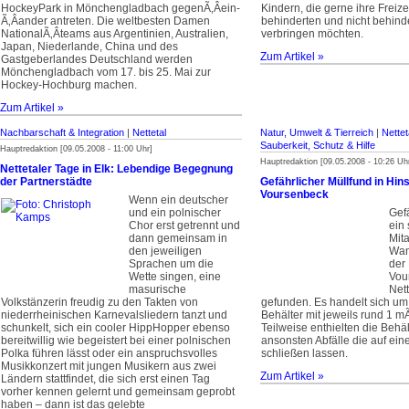
HockeyPark in Mönchengladbach gegen­Ã‚Â­ein­
Kindern, die gerne ihre Freize
Ã‚Â­ander antreten. Die weltbesten Damen
behinderten und nicht behin
National­Ã‚Â­teams aus Argentinien, Australien,
verbringen möchten.
Japan, Niederlande, China und des
Zum Artikel »
Gastgeberlandes Deutschland werden
Mönchen­glad­bach vom 17. bis 25. Mai zur
Hockey-Hochburg machen.
Zum Artikel »
Nachbarschaft & Integration
|
Nettetal
Natur, Umwelt & Tierreich
|
Nettet
Sauberkeit, Schutz & Hilfe
Hauptredaktion [09.05.2008 - 11:00 Uhr]
Hauptredaktion [09.05.2008 - 10:26 Uh
Nettetaler Tage in Elk: Lebendige Begegnung
der Partnerstädte
Gefährlicher Müllfund in Hin
Voursenbeck
Wenn ein deutscher
und ein polnischer
Gefä
Chor erst getrennt und
ein 
dann gemeinsam in
Mit
den jeweiligen
Wan
Sprachen um die
der 
Wette singen, eine
Vou
masurische
Net
Volkstänzerin freudig zu den Takten von
gefunden. Es handelt sich um
niederrheinischen Karnevalsliedern tanzt und
Behälter mit jeweils rund 1 m­Ã
schunkelt, sich ein cooler HippHopper ebenso
Teilweise enthielten die Behäl
bereitwillig wie begeistert bei einer polnischen
ansonsten Abfälle die auf ein
Polka führen lässt oder ein anspruchsvolles
schließen lassen.
Musikkonzert mit jungen Musikern aus zwei
Zum Artikel »
Ländern stattfindet, die sich erst einen Tag
vorher kennen gelernt und gemeinsam geprobt
haben – dann ist das gelebte