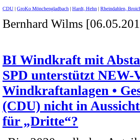
CDU
|
GroKo Mönchengladbach
|
Hardt, Hehn
|
Rheindahlen, Broic
Bernhard Wilms [06.05.201
BI Windkraft mit Abstan
SPD unterstützt NEW-V
Windkraftanlagen • Ges
(CDU) nicht in Aussich
für „Dritte“?