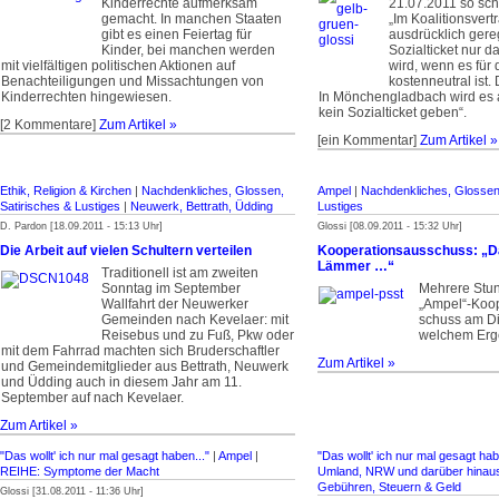
Kinderrechte aufmerksam
21.07.2011 so sc
gemacht. In manchen Staaten
„Im Koalitionsvert
gibt es einen Feiertag für
ausdrücklich gereg
Kinder, bei manchen werden
Sozialticket nur d
mit vielfältigen politischen Aktionen auf
wird, wenn es für 
Benachteiligungen und Missachtungen von
kostenneutral ist.
Kinderrechten hingewiesen.
In Mönchengladbach wird es a
kein Sozialticket geben“.
[2 Kommentare]
Zum Artikel »
[ein Kommentar]
Zum Artikel »
Ethik, Religion & Kirchen
|
Nachdenkliches, Glossen,
Ampel
|
Nachdenkliches, Glossen,
Satirisches & Lustiges
|
Neuwerk, Bettrath, Üdding
Lustiges
D. Pardon [18.09.2011 - 15:13 Uhr]
Glossi [08.09.2011 - 15:32 Uhr]
Die Arbeit auf vielen Schultern verteilen
Kooperationsausschuss: „D
Lämmer …“
Traditionell ist am zweiten
Sonntag im September
Mehrere Stun
Wallfahrt der Neuwerker
„Ampel“-Koop
Gemeinden nach Kevelaer: mit
schuss am Di
Reisebus und zu Fuß, Pkw oder
welchem Erg
mit dem Fahrrad machten sich Bruderschaftler
Zum Artikel »
und Gemeindemitglieder aus Bettrath, Neuwerk
und Üdding auch in diesem Jahr am 11.
September auf nach Kevelaer.
Zum Artikel »
"Das wollt' ich nur mal gesagt haben..."
|
Ampel
|
"Das wollt' ich nur mal gesagt hab
REIHE: Symptome der Macht
Umland, NRW und darüber hinau
Gebühren, Steuern & Geld
Glossi [31.08.2011 - 11:36 Uhr]