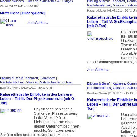
Nachdenkliches, Glossen, Satirisches & Lustiges
Bildung & Beruf
|
Kabarett, Comm
Nachdenkliches, Glossen, Satiris
Glossi [04.07.2011 - 11:20 Uhr]
Hauptredaktion [03.07.2011 - 20:42 Uhr
Mutterliebe [Bildergalerie]
Kabarettistische Einblicke i
Leben – Teil IV: Großkampft
Zum Artikel »
[mit O-Ton]
Elternspr
für Hausm
Großkamp
Tische rü
Dienst bi
Abend. G
natürlich
des Traditionsgymnasiums „A
Zum Artikel »
Bildung & Beruf
|
Kabarett, Commedy
|
Nachdenkliches, Glossen, Satirisches & Lustiges
Bildung & Beruf
|
Kabarett, Comm
Nachdenkliches, Glossen, Satiris
Bernhard Wilms [03.07.2011 - 20:03 Uhr]
Bernhard Wilms [25.06.2011 - 15:13 Uh
Kabarettistische Einblicke in des Lehrers
Leben – Teil III: Der Physikunterricht [mit O-
Kabarettistische Einblicke i
Ton]
Leben – Teil II: Der Lehrerau
Ton]
Physik scheint nicht die
Stärke der Klasse zu sein,
Über alle
in der Volker Müller-
Lehrerau
Liebenstreit gerne eben
gesproch
diesen Unterricht beginnen
Abschrei
möchte. So haben seine
keiten, w
Schüler alles andere im Kopf, und Müller-
andere Ko