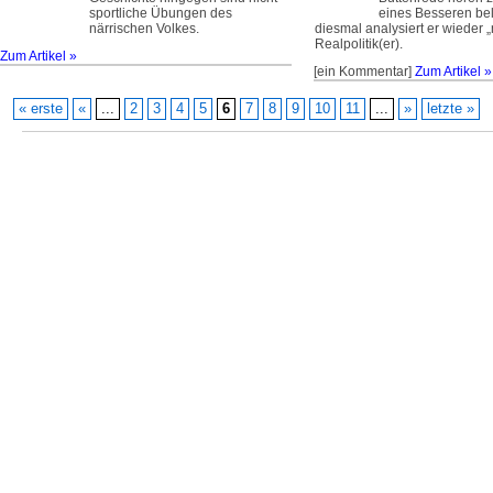
sportliche Übungen des
eines Besseren be
närrischen Volkes.
diesmal analysiert er wieder 
Realpolitik(er).
Zum Artikel »
[ein Kommentar]
Zum Artikel »
« erste
«
...
2
3
4
5
6
7
8
9
10
11
...
»
letzte »