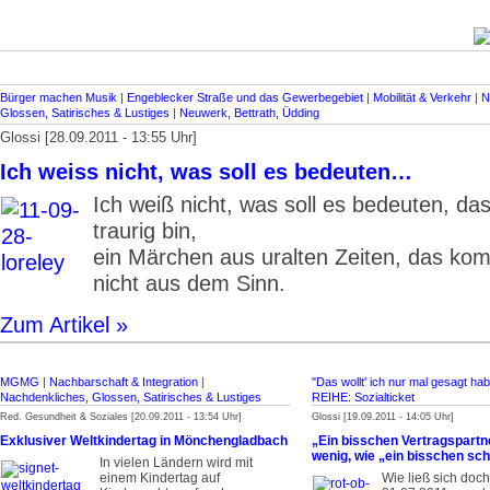
Bürger machen Musik
|
Engeblecker Straße und das Gewerbegebiet
|
Mobilität & Verkehr
|
N
Glossen, Satirisches & Lustiges
|
Neuwerk, Bettrath, Üdding
Glossi [28.09.2011 - 13:55 Uhr]
Ich weiss nicht, was soll es bedeuten…
Ich weiß nicht, was soll es bedeuten, das
traurig bin,
ein Märchen aus uralten Zeiten, das ko
nicht aus dem Sinn.
Zum Artikel »
MGMG
|
Nachbarschaft & Integration
|
"Das wollt' ich nur mal gesagt hab
Nachdenkliches, Glossen, Satirisches & Lustiges
REIHE: Sozialticket
Red. Gesundheit & Soziales [20.09.2011 - 13:54 Uhr]
Glossi [19.09.2011 - 14:05 Uhr]
Exklusiver Weltkindertag in Mönchengladbach
„Ein bisschen Vertragspartn
wenig, wie „ein bisschen sc
In vielen Ländern wird mit
einem Kindertag auf
Wie ließ sich doc