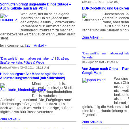
Glossi [11.07.2011 - 13:46 Uhr]
Schnupfen bringt ungeahnte Dinge zutage –
Auch Kalküle [auch als PDF]
EURO-Rettung und Geldkreis
Wohl dem, der da seine eigene
Griechenland lie
Medizin hat. Ob die jedoch hilft,
gerade in Mönc
den Ampel-Bazillus „Controversus-
Nähe, aber denn
Permanenticus“ abzutöten oder ihn
Es ist ein trüber
zumindest unwirksam zu machen,
regnet und alle Straßen sind w
darf bezweifelt werden; auch wenn „Bude“ drauf
Zum Artikel »
steht.
[ein Kommentar]
Zum Artikel »
"Das wollt' ich nur mal gesagt hab
Verkehr
"Das wollt' ich nur mal gesagt haben..."
|
Straßen,
Straßenverkehr, Plätze & Wege
Glossi [06.07.2011 - 12:06 Uhr]
Bernhard Wilms [09.07.2011 - 21:12 Uhr]
Von Japan nach China – Pla
GoogleMaps
Hindenburgstraße: Mönchengladbachs
Alleinstellungsmerkmal [mit Slideshow]
Wer eine
nach Chi
Mönchengladbach ist
mit den ü
weltweit die einzige Stadt
nicht weit
mit zwei Hauptbahn­höfen.
funktioni
Das ist wahrlich ein
also nur 
Alleinstellungsmerkmal. Die „Fußgänger­zone“
Internet,
Hindenburgstraße gehört auch dazu. Ist sie
gleichzeitig die Verkehrsmitte
doch wohl (auch weltweit) die einzige, auf der
eine kleine Handreichung mi
täglich etwa 800 Busse verkehren.
Ergebnis:
Zum Artikel »
Zum Artikel »