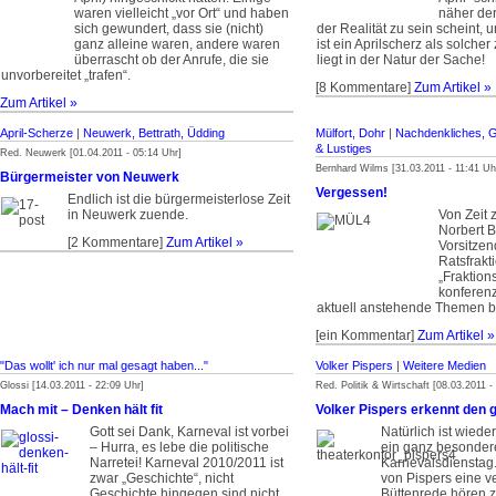
waren vielleicht „vor Ort“ und haben
näher der
sich gewundert, dass sie (nicht)
der Realität zu sein scheint,
ganz alleine waren, andere waren
ist ein Aprilscherz als solche
überrascht ob der Anrufe, die sie
liegt in der Natur der Sache!
unvorbereitet „trafen“.
[8 Kommentare]
Zum Artikel »
Zum Artikel »
April-Scherze
|
Neuwerk, Bettrath, Üdding
Mülfort, Dohr
|
Nachdenkliches, G
& Lustiges
Red. Neuwerk [01.04.2011 - 05:14 Uhr]
Bernhard Wilms [31.03.2011 - 11:41 Uh
Bürgermeister von Neuwerk
Vergessen!
Endlich ist die bürgermeisterlose Zeit
in Neuwerk zuende.
Von Zeit 
Norbert 
[2 Kommentare]
Zum Artikel »
Vorsitzen
Ratsfrakt
„Fraktion
konferenz
aktuell anstehende Themen b
[ein Kommentar]
Zum Artikel »
"Das wollt' ich nur mal gesagt haben..."
Volker Pispers
|
Weitere Medien
Glossi [14.03.2011 - 22:09 Uhr]
Red. Politik & Wirtschaft [08.03.2011 -
Mach mit – Denken hält fit
Volker Pispers erkennt den 
Gott sei Dank, Karneval ist vorbei
Natürlich ist wiede
– Hurra, es lebe die politische
ein ganz besondere
Narretei! Karneval 2010/2011 ist
Karnevalsdienstag.
zwar „Geschichte“, nicht
von Pispers eine v
Geschichte hingegen sind nicht
Büttenrede hören z