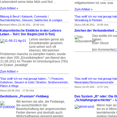
Liebenstreit seine liebe Müh und Not …
mitgekommen ist, usw. usw.
Zum Artikel »
Zum Artikel »
Bildung & Beruf
|
Kabarett, Commedy
|
"Das wollt' ich nur mal gesagt hab
Nachdenkliches, Glossen, Satirisches & Lustiges
Verwaltung & Parteien
Bernhard Wilms [22.06.2011 - 20:48 Uhr]
Glossi [06.06.2011 - 10:06 Uhr]
Kabarettistische Einblicke in des Lehrers
Zeichen der Verbundenheit …
Leben – Teil I: Der Beginn [mit O-Ton]
Das wollte ich nu
Lehrer werden gerne als
haben.
Einzelkämpfer gesehen
Euer Glossi
(und sehen sich oft
[ein Kommentar]
ebenso). Mit welchen
Problemen manche zu kämpfen haben, wurde
den über 200 „Einzelkämpfern“ am Abend des
21.06.2011 im Theater im Gründungshaus (TIG)
in Eicken „bestätigt“.
Zum Artikel »
"Das wollt' ich nur mal gesagt haben..."
|
Finanzen,
"Das wollt' ich nur mal gesagt hab
Gebühren, Steuern & Geld
|
Straßen, Straßenverkehr,
Marienplatz/Strese­mann­straße
Plätze & Wege
Glossi [14.05.2011 - 12:57 Uhr]
Glossi [03.06.2011 - 17:29 Uhr]
Genhülsens „Premium“-Feldweg
Das System „B“ oder: Die G
„Schöpfungsgeschichte“ –
U
Wir kennen sie alle, die Feldwege,
die ausschließlich der
Wenn man sich
Bewirtschaftung der angrenzenden
wo es in Mön
Felder dienen und deshalb auch
leerstehende 
Wirtschaftswege genannt werden.
andere Gebäud