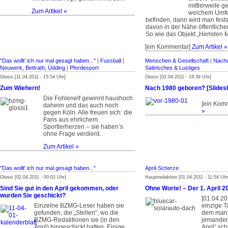
mittlerweile g
Zum Artikel »
welchem Umfel
befinden, dann wird man fests
davon in der Nähe öffentliche
So wie das Objekt „Hemden Mö
[ein Kommentar]
Zum Artikel »
"Das wollt' ich nur mal gesagt haben..."
|
Fussball
|
Menschen & Gesellschaft
|
Nachd
Neuwerk, Bettrath, Üdding
|
Pferdesport
Satirisches & Lustiges
Glossi [11.04.2011 - 15:54 Uhr]
Glossi [03.04.2011 - 18:39 Uhr]
Zum Wiehern!
Nach 1980 geboren? [Slides
Die Fohlenelf gewinnt haushoch
[ein Kom
daheim und das auch noch
»
gegen Köln. Alle freuen sich: die
Fans aus ehrlichem
Sportlerherzen – sie haben’s
ohne Frage verdient.
Zum Artikel »
"Das wollt' ich nur mal gesagt haben..."
April-Scherze
Glossi [02.04.2011 - 00:01 Uhr]
Hauptredaktion [01.04.2011 - 11:54 Uhr
Sind Sie gut in den April gekommen, oder
Ohne Worte! – Der 1. April 2
wurden Sie geschickt?
[01.04.20
Einzelne BZMG-Leser haben sie
einzige T
gefunden, die „Stellen“, wo die
dem man 
BZMG-Redaktionen sie (in den
jemanden 
April) hingeschickt hatten. Einige
April“ sch