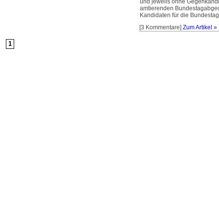
und jeweils ohne Gegenkandi
amtierenden Bundestagabgeo
Kandidaten für die Bundesta
[3 Kommentare]
Zum Artikel »
1