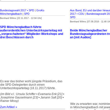
Bundestagswahl 2017 • SPD
|
GroKo
Aus Bund, EU und darüber hinau
Mönchengladbach
|
SPD
2017 • CDU
|
Bundestagswahl 20
SPD
Bernhard Wilms [22.11.2017 - 12:04 Uhr]
Bernhard Wilms [07.09.2016 - 11:46 Uh
SPD Mönchengladbach führte
außerordentlichen Unterbezirksparteitag mit
Beide Mönchengladbacher
„vorgeschalteten“ Mitglieder-Workshops und
Bundestagsabgeordneten tre
drei Beschlüssen durch
an [mit Audios]
Es war das bisher wohl jüngste Präsidium, das
die SPD-Delegierten durch einen
Unterbezirksparteitag (18.11.2017) führte.
(im Bild v.l.: Ursula Schiffer • Evamaria Enk [21] •
Josephine Gauselmann [23] • Janann Safi [20] •
Rainer Missy)
Wie zu erwarten war, nomini
Zum Artikel »
in Mönchengladbach mit jewe