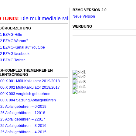
BZMG VERSION 2.0
Neue Version
UNG!
Die multimediale Mit-Mach-Zeitung für Mönchengl
WERBUNG
BÜRGERZEITUNG
R-KOMPLEX THEMENREIHEN
LLENTSORGUNG