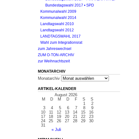
Bundestagswahl 2017 • SPD
Kommunalwahl 2009
Kommunalwahl 2014
Landtagswahl 2010
Landtagswahl 2012
LANDTAGSWAHL 2017
Wahl zum Integrationsrat
zum Jahreswechsel
ZUM O-TON-ARCHIV
zur Weihnachtszeit
MONATARCHIV
Monatarchiv
ARTIKEL-KALENDER
August 2026
M
D
M
D
F
S
S
1
2
3
4
5
6
7
8
9
10
11
12
13
14
15
16
17
18
19
20
21
22
23
24
25
26
27
28
29
30
31
« Juli