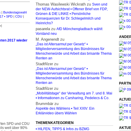
Thomas Wasilewski Wickrath
zu
Sven und
der NEW-Aufsichtsrat • Offener Brief von FDP,
s
|
Bundestagswahl
Grünen & DIE LINKE • Persönliche
17 • SPD
|
CDU
|
Konsequenzen für Dr. Schlegelmilch und
Heinrichs?
r]
pasarela
zu
AfD Mönchengladbach wählt
Vorstand neu
ANDER
M. Angenendt
zu
ten 2017 wieder
„Das ist Altersarmut per Gesetz“ •
Mitgliederversammlung des Bündnisses für
Menschenwürde und Arbeit das brisante Thema
Renten an
Stadtfilzer
zu
„Das ist Altersarmut per Gesetz“ •
Mitgliederversammlung des Bündnisses für
Menschenwürde und Arbeit das brisante Thema
Renten an
PARTN
Stadtfilzer
zu
„Mobilitätstage“ der Verwaltung am 7. und 8. Mai
• Informationen zu Carsharing, Pedelecs & Co.
ALTUE
Brummbär
zu
Aspekte des Wählens • Teil XXIV: Ein
Erklärvideo übers Wählen
THEMENKATEGORIEN
erten SPD und CDU
AKTUE
ils weit über 90%
• HILFEN, TIPPS & Infos zu BZMG