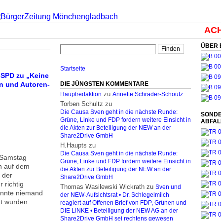
ACHT
ÜBER 
Startseite
-SPD zu „Keine
en und Autoren-
DIE JÜNGSTEN KOMMENTARE
zu
Hauptredaktion
Annette Schrader-Schoutz
Torben Schultz
zu
Die Causa Sven geht in die nächste Runde:
SONDE
Grüne, Linke und FDP fordern weitere Einsicht in
ABFA
die Akten zur Beteiligung der NEW an der
Share2Drive GmbH
H.Haupts
zu
Die Causa Sven geht in die nächste Runde:
n Samstag
Grüne, Linke und FDP fordern weitere Einsicht in
en auf dem
die Akten zur Beteiligung der NEW an der
 der
Share2Drive GmbH
 richtig
Thomas Wasilewski Wickrath
zu
Sven und
onnte niemand
der NEW-Aufsichtsrat • Dr. Schlegelmilch
t wurden.
reagiert auf Offenen Brief von FDP, Grünen und
DIE LINKE • Beteiligung der NEW AG an der
Share2Drive GmbH sei rechtens gewesen