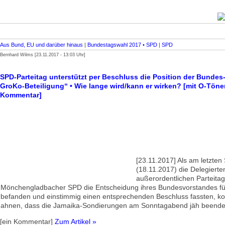
Aus Bund, EU und darüber hinaus
|
Bundestagswahl 2017 • SPD
|
SPD
Bernhard Wilms [23.11.2017 - 13:03 Uhr]
SPD-Parteitag unterstützt per Beschluss die Position der Bundes
GroKo-Beteiligung“ • Wie lange wird/kann er wirken? [mit O-Tön
Kommentar]
[23.11.2017] Als am letzte
(18.11.2017) die Delegiert
außerordentlichen Parteitag
Mönchengladbacher SPD die Entscheidung ihres Bundesvorstandes für
befanden und einstimmig einen entsprechenden Beschluss fassten, k
ahnen, dass die Jamaika-Sondierungen am Sonntagabend jäh beende
[ein Kommentar]
Zum Artikel »