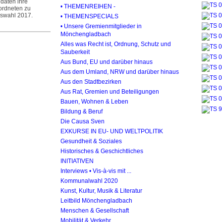
daten ihre
• THEMENREIHEN -
rdneten zu
gswahl 2017.
• THEMENSPECIALS
• Unsere Gremienmitglieder in
Mönchengladbach
Alles was Recht ist, Ordnung, Schutz und
Sauberkeit
Aus Bund, EU und darüber hinaus
Aus dem Umland, NRW und darüber hinaus
Aus den Stadtbezirken
Aus Rat, Gremien und Beteiligungen
Bauen, Wohnen & Leben
Bildung & Beruf
Die Causa Sven
EXKURSE IN EU- UND WELTPOLITIK
Gesundheit & Soziales
Historisches & Geschichtliches
INITIATIVEN
Interviews • Vis-à-vis mit ...
Kommunalwahl 2020
Kunst, Kultur, Musik & Literatur
Leitbild Mönchengladbach
Menschen & Gesellschaft
Mobilität & Verkehr