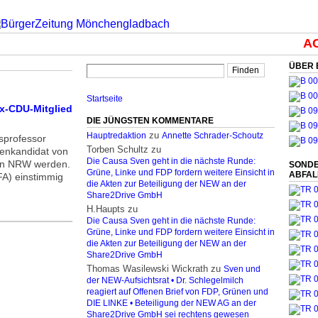
ACH
ÜBER 
Startseite
Ex-CDU-Mitglied
DIE JÜNGSTEN KOMMENTARE
zu
Hauptredaktion
Annette Schrader-Schoutz
sprofessor
Torben Schultz
zu
zenkandidat von
Die Causa Sven geht in die nächste Runde:
 in NRW werden.
SONDE
Grüne, Linke und FDP fordern weitere Einsicht in
ABFA
LFA) einstimmig
die Akten zur Beteiligung der NEW an der
Share2Drive GmbH
H.Haupts
zu
Die Causa Sven geht in die nächste Runde:
Grüne, Linke und FDP fordern weitere Einsicht in
die Akten zur Beteiligung der NEW an der
Share2Drive GmbH
Thomas Wasilewski Wickrath
zu
Sven und
der NEW-Aufsichtsrat • Dr. Schlegelmilch
reagiert auf Offenen Brief von FDP, Grünen und
DIE LINKE • Beteiligung der NEW AG an der
Share2Drive GmbH sei rechtens gewesen