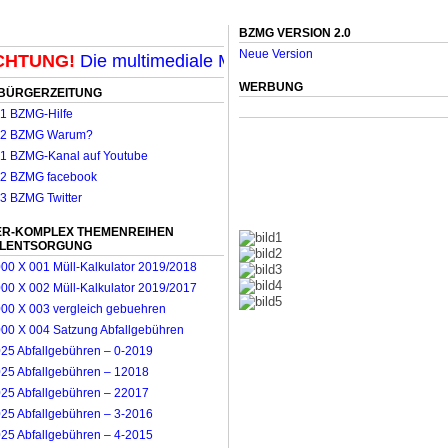
BZMG VERSION 2.0
Neue Version
TUNG!
Die multimediale Mit-Mach-Zeitung für Möncheng
WERBUNG
BÜRGERZEITUNG
R-KOMPLEX THEMENREIHEN
LLENTSORGUNG