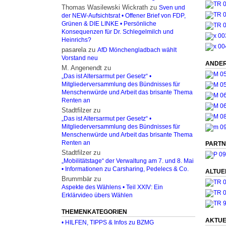
Thomas Wasilewski Wickrath
zu
Sven und
der NEW-Aufsichtsrat • Offener Brief von FDP,
Grünen & DIE LINKE • Persönliche
Konsequenzen für Dr. Schlegelmilch und
Heinrichs?
pasarela
zu
AfD Mönchengladbach wählt
Vorstand neu
ANDER
M. Angenendt
zu
„Das ist Altersarmut per Gesetz“ •
Mitgliederversammlung des Bündnisses für
Menschenwürde und Arbeit das brisante Thema
Renten an
Stadtfilzer
zu
„Das ist Altersarmut per Gesetz“ •
Mitgliederversammlung des Bündnisses für
Menschenwürde und Arbeit das brisante Thema
Renten an
PARTN
Stadtfilzer
zu
„Mobilitätstage“ der Verwaltung am 7. und 8. Mai
• Informationen zu Carsharing, Pedelecs & Co.
ALTUE
Brummbär
zu
Aspekte des Wählens • Teil XXIV: Ein
Erklärvideo übers Wählen
THEMENKATEGORIEN
AKTUE
• HILFEN, TIPPS & Infos zu BZMG