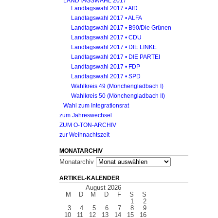
LANDTAGSWAHL 2017
Landtagswahl 2017 • AfD
Landtagswahl 2017 • ALFA
Landtagswahl 2017 • B90/Die Grünen
Landtagswahl 2017 • CDU
Landtagswahl 2017 • DIE LINKE
Landtagswahl 2017 • DIE PARTEI
Landtagswahl 2017 • FDP
Landtagswahl 2017 • SPD
Wahlkreis 49 (Mönchengladbach I)
Wahlkreis 50 (Mönchengladbach II)
Wahl zum Integrationsrat
zum Jahreswechsel
ZUM O-TON-ARCHIV
zur Weihnachtszeit
MONATARCHIV
Monatarchiv
ARTIKEL-KALENDER
August 2026
M
D
M
D
F
S
S
1
2
3
4
5
6
7
8
9
10
11
12
13
14
15
16