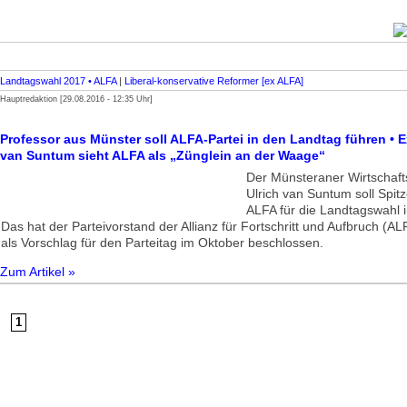
Landtagswahl 2017 • ALFA
|
Liberal-konservative Reformer [ex ALFA]
Hauptredaktion [29.08.2016 - 12:35 Uhr]
Professor aus Münster soll ALFA-Partei in den Landtag führen • 
van Suntum sieht ALFA als „Zünglein an der Waage“
Der Münsteraner Wirtschaft
Ulrich van Suntum soll Spit
ALFA für die Landtagswahl
Das hat der Parteivorstand der Allianz für Fortschritt und Aufbruch (A
als Vorschlag für den Parteitag im Oktober beschlossen.
Zum Artikel »
1