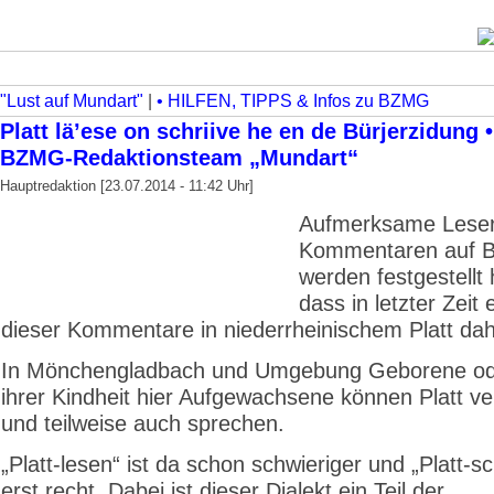
"Lust auf Mundart"
|
• HILFEN, TIPPS & Infos zu BZMG
Platt lä’ese on schriive he en de Bürjerzidung 
BZMG-Redaktionsteam „Mundart“
Hauptredaktion [23.07.2014 - 11:42 Uhr]
Aufmerksame Leser
Kommentaren auf
werden festgestellt
dass in letzter Zeit 
dieser Kommentare in niederrheinischem Platt d
In Mönchengladbach und Umgebung Geborene ode
ihrer Kindheit hier Aufgewachsene können Platt v
und teilweise auch sprechen.
„Platt-lesen“ ist da schon schwieriger und „Platt-s
erst recht. Dabei ist dieser Dialekt ein Teil der