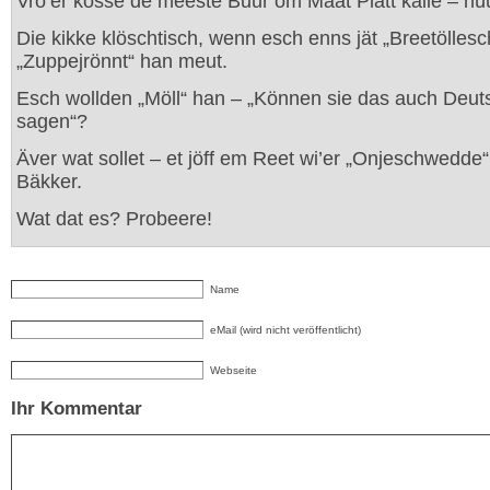
Vrö’er kosse de meeste Buur om Maat Platt kalle – hü
Die kikke klöschtisch, wenn esch enns jät „Breetöllesc
„Zuppejrönnt“ han meut.
Esch wollden „Möll“ han – „Können sie das auch Deut
sagen“?
Äver wat sollet – et jöff em Reet wi’er „Onjeschwedde
Bäkker.
Wat dat es? Probeere!
Name
eMail (wird nicht veröffentlicht)
Webseite
Ihr Kommentar