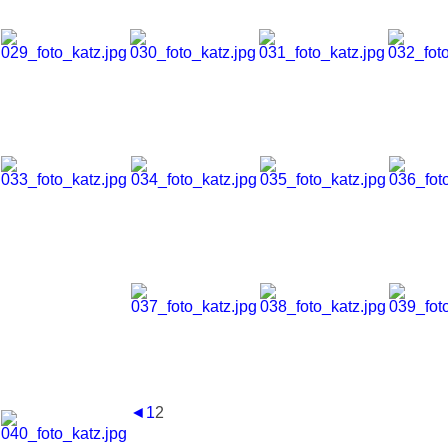
◄
1
2