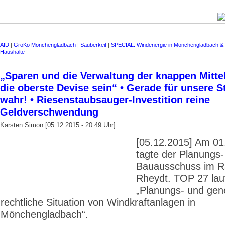
AfD
|
GroKo Mönchengladbach
|
Sauberkeit
|
SPECIAL: Windenergie in Mönchengladbach &
Haushalte
„Sparen und die Verwaltung der knappen Mitte
die oberste Devise sein“ • Gerade für unsere S
wahr! • Riesenstaubsauger-Investition reine
Geldverschwendung
Karsten Simon [05.12.2015 - 20:49 Uhr]
[05.12.2015] Am 01
tagte der Planungs-
Bauausschuss im R
Rheydt. TOP 27 lau
„Planungs- und ge
rechtliche Situation von Windkraft­anlagen in
Mönchengladbach“.