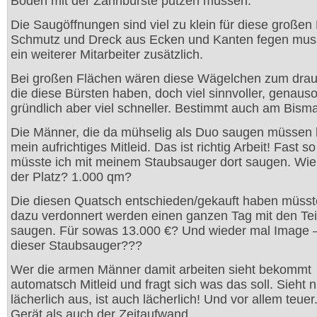
Boden mit der Zahnbürste putzen müssen.
Die Saugöffnungen sind viel zu klein für diese großen
Schmutz und Dreck aus Ecken und Kanten fegen mus
ein weiterer Mitarbeiter zusätzlich.
Bei großen Flächen wären diese Wägelchen zum drauf
die diese Bürsten haben, doch viel sinnvoller, genaus
gründlich aber viel schneller. Bestimmt auch am Bisma
Die Männer, die da mühselig als Duo saugen müssen
mein aufrichtiges Mitleid. Das ist richtig Arbeit! Fast so
müsste ich mit meinem Staubsauger dort saugen. Wie 
der Platz? 1.000 qm?
Die diesen Quatsch entschieden/gekauft haben müss
dazu verdonnert werden einen ganzen Tag mit den Tei
saugen. Für sowas 13.000 €? Und wieder mal Image
dieser Staubsauger???
Wer die armen Männer damit arbeiten sieht bekommt
automatsch Mitleid und fragt sich was das soll. Sieht n
lächerlich aus, ist auch lächerlich! Und vor allem teue
Gerät als auch der Zeitaufwand.