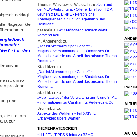
Thomas Wasilewski Wickrath
zu
Sven und
der NEW-Aufsichtsrat • Offener Brief von FDP,
greich geklagt.
Grünen & DIE LINKE • Persönliche
Konsequenzen für Dr. Schlegelmilch und
alle Klagepunkte
Heinrichs?
u übernehmen.
pasarela
zu
AfD Mönchengladbach wählt
Vorstand neu
ANDER
chengladbach
M. Angenendt
zu
nschaft •
„Das ist Altersarmut per Gesetz“ •
ler? • Für den
Mitgliederversammlung des Bündnisses für
Menschenwürde und Arbeit das brisante Thema
Renten an
le sind in
Stadtfilzer
zu
„Das ist Altersarmut per Gesetz“ •
Mitgliederversammlung des Bündnisses für
efasst, umso
Menschenwürde und Arbeit das brisante Thema
nen pro Jahr
Renten an
PARTN
Stadtfilzer
zu
„Mobilitätstage“ der Verwaltung am 7. und 8. Mai
ltung und
• Informationen zu Carsharing, Pedelecs & Co.
ALTUE
Brummbär
zu
Aspekte des Wählens • Teil XXIV: Ein
 die u.a. am
Erklärvideo übers Wählen
8/IX zur
THEMENKATEGORIEN
AKTUE
• HILFEN, TIPPS & Infos zu BZMG
ckungsgleich