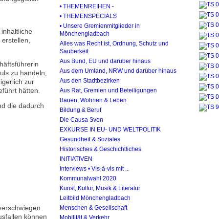
• THEMENREIHEN -
• THEMENSPECIALS
• Unsere Gremienmitglieder in
inhaltliche
Mönchengladbach
erstellen,
Alles was Recht ist, Ordnung, Schutz und
Sauberkeit
Aus Bund, EU und darüber hinaus
äftsführerin
Aus dem Umland, NRW und darüber hinaus
uls zu handeln,
Aus den Stadtbezirken
igerlich zur
führt hätten.
Aus Rat, Gremien und Beteiligungen
Bauen, Wohnen & Leben
nd die dadurch
Bildung & Beruf
Die Causa Sven
EXKURSE IN EU- UND WELTPOLITIK
Gesundheit & Soziales
Historisches & Geschichtliches
INITIATIVEN
Interviews • Vis-à-vis mit ...
Kommunalwahl 2020
Kunst, Kultur, Musik & Literatur
Leitbild Mönchengladbach
 verschwiegen
Menschen & Gesellschaft
usfallen können
Mobilität & Verkehr