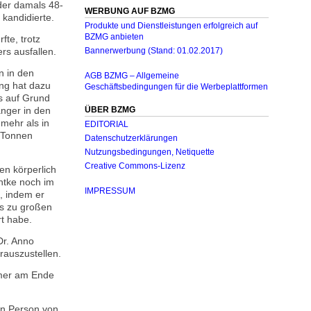
 der damals 48-
WERBUNG AUF BZMG
kandidierte.
Produkte und Dienstleistungen erfolgreich auf
BZMG anbieten
te, trotz
rs ausfallen.
Bannerwerbung (Stand: 01.02.2017)
n in den
AGB BZMG – Allgemeine
ng hat dazu
Geschäftsbedingungen für die Werbeplattformen
ss auf Grund
ÜBER BZMG
änger in den
mehr als in
EDITORIAL
 Tonnen
Datenschutzerklärungen
Nutzungsbedingungen, Netiquette
Creative Commons-Lizenz
n körperlich
untke noch im
IMPRESSUM
, indem er
gs zu großen
t habe.
Dr. Anno
rauszustellen.
hmer am Ende
in Person von