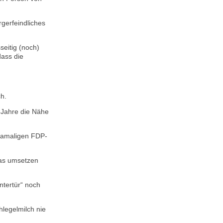
rgerfeindliches
seitig (noch)
dass die
ch.
 Jahre die Nähe
damaligen FDP-
das umsetzen
ntertür“ noch
legelmilch nie