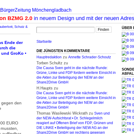
 BZMG 2.0
in neuem Design und mit der neuen Adresse
uberkeit, Schutz &
ÜBER 
Startseite
as Ende der
urch die
DIE JÜNGSTEN KOMMENTARE
M und GroKo •
zu
Hauptredaktion
Annette Schrader-Schoutz
Torben Schultz
zu
Die Causa Sven geht in die nächste Runde:
SONDE
Grüne, Linke und FDP fordern weitere Einsicht in
ABFA
die Akten zur Beteiligung der NEW an der
Share2Drive GmbH
H.Haupts
zu
Die Causa Sven geht in die nächste Runde:
Grüne, Linke und FDP fordern weitere Einsicht in
n gegen den
die Akten zur Beteiligung der NEW an der
Share2Drive GmbH
e
Thomas Wasilewski Wickrath
zu
Sven und
der NEW-Aufsichtsrat • Dr. Schlegelmilch
0.000 EURO
reagiert auf Offenen Brief von FDP, Grünen und
 mussten,
DIE LINKE • Beteiligung der NEW AG an der
Share2Drive GmbH sei rechtens gewesen
 auffindbar