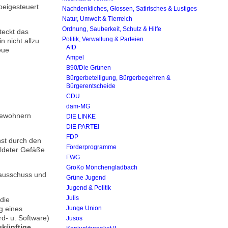
eigesteuert
Nachdenkliches, Glossen, Satirisches & Lustiges
Natur, Umwelt & Tierreich
Ordnung, Sauberkeit, Schutz & Hilfe
teckt das
Politik, Verwaltung & Parteien
 nicht allzu
AfD
eue
Ampel
B90/Die Grünen
Bürgerbeteiligung, Bürgerbegehren &
Bürgerentscheide
CDU
dam-MG
Bewohnern
DIE LINKE
DIE PARTEI
FDP
st durch den
Förderprogramme
ldeter Gefäße
FWG
GroKo Mönchengladbach
sausschuss und
Grüne Jugend
Jugend & Politik
Julis
 die
g eines
Junge Union
d- u. Software)
Jusos
ukünftige