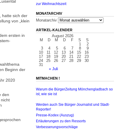
uisental
zur Weihnachtszeit
MONATARCHIV
 hatte sich der
Monatarchiv
lung von „klein
ARTIKEL-KALENDER
dem ersten in
August 2026
M
D
M
D
F
S
S
ystem-
1
2
3
4
5
6
7
8
9
10
11
12
13
14
15
16
17
18
19
20
21
22
23
24
25
26
27
28
29
30
lwahlthema
31
« Juli
den Beginn der
MITMACHEN !
ahr 2020
Warum die BürgerZeitung Mönchengladbach so
e den
ist, wie sie ist
nicht
n
Werden auch Sie Bürger-Journalist und Stadt-
Reporter!
Presse-Kodex (Auszug)
sgesprochen
Erläuterungen zu den Ressorts
Verbesserungsvorschläge