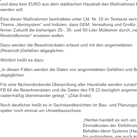
und dass kein EURO aus dem städtischen Haushalt den Maßnahmen b
werden soll.
Eine dieser Maßnahmen beinhaltete unter Lfd. Nr. 10 im Textwust vers
Thema „Identsystem“ und Indizien, dass GEM, Verwaltung und GroKo in
ferner Zukunft die bisherigen 25-, 35- und 50-Liter Mülleimer durch „n
Restmülltonnen“ ersetzen wollen.
Dazu werden die Bewohnerdaten erfasst und mit den angemeldeten
(Restmüll-)Gefäßen abgeglichen.
Wörtlich heißt es dazu:
„In diesen Fällen werden die Daten von angemeldeten Gefäßen und 
abgeglichen.
Für eine flächendeckende Überprüfung aller Haushalte werden zunäch
FB 64 die Bewohnerdaten und die Daten des FB 22 bezüglich angeme
rastermäßig übereinander gelegt.“ (Zitat Ende)
Noch deutlicher heißt es in Sachstandberichten im Bau- und Planung
später noch einmal um Umweltausschuss:
„Hierbei handelt es sich um
Einmalkosten der Einführun
Behälter-ldent-Systems (Har
für vorhandene, wie auch
z