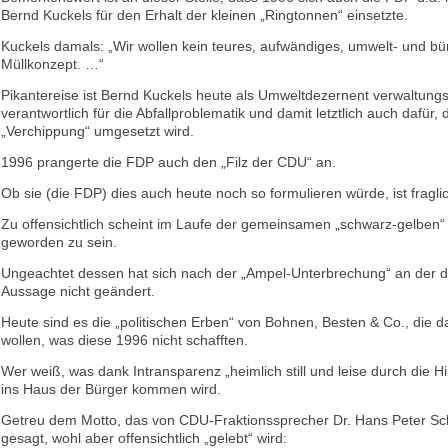
Bernd Kuckels für den Erhalt der kleinen „Ringtonnen“ einsetzte.
Kuckels damals: „Wir wollen kein teures, aufwändiges, umwelt- und bü
Müllkonzept. …“
Pikantereise ist Bernd Kuckels heute als Umweltdezernent verwaltungs
verantwortlich für die Abfallproblematik und damit letztlich auch dafür, 
„Verchippung“ umgesetzt wird.
1996 prangerte die FDP auch den „Filz der CDU“ an.
Ob sie (die FDP) dies auch heute noch so formulieren würde, ist fragli
Zu offensichtlich scheint im Laufe der gemeinsamen „schwarz-gelben“
geworden zu sein.
Ungeachtet dessen hat sich nach der „Ampel-Unterbrechung“ an der 
Aussage nicht geändert.
Heute sind es die „politischen Erben“ von Bohnen, Besten & Co., die 
wollen, was diese 1996 nicht schafften.
Wer weiß, was dank Intransparenz „heimlich still und leise durch die Hi
ins Haus der Bürger kommen wird.
Getreu dem Motto, das von CDU-Fraktionssprecher Dr. Hans Peter Sch
gesagt, wohl aber offensichtlich „gelebt“ wird: