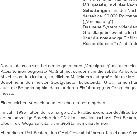
Müllgefäße, inkl. der Na
Schüttungen
und der Nach
derzeit ca. 90.000 Rolltonn
(„Verchippung“).
Das neue System bildet dan
Grundlage bei eventuellen 
über die notwendige Einfüh
Restmülltonnen.“ (Zitat End
Darauf, dass es sich bei der so genannten „Verchippung“ nicht um eine
Papiertonnen begrenzte Maßnahme, sondern um die subtile Vorbereit
Abkehr von den kleinen, handlichen Mülleimern auf große, für die Meh
Bewohner in den meisten Stadtgebieten belastenden Groß-Tonnen han
auch die Bemerkung hin, dass für deren Einführung „das Ortsrecht ge
müsse.
Einen solchen Versuch hatte es schon früher gegeben.
Im Jahr 1996 hatten der damalige CDU-Fraktionsvorsitzende Alfred 
der seinerzeitige Sprecher der CDU im Umweltausschuss, Rolf Besten,
alles in die Wege zu leiten, um Großtonnen einzuführen.
Eben dieser Rolf Besten, den GEM-Geschäftsführerin Teufel ohne Aus