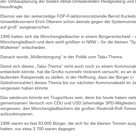
der Umbauplanung der beiden Abfall-Umladestellen Heidgesberg und L
beauftragte.
Ebenso wie der seinerzeitige FDP-Fraktionsvorsitzende Bernd Kuckels,
Umweltdezernent Erich Oberem schon damals gegen die Systemumstel
auf groß“ ausgesprochen.
1996 hatten sich die Mönchengladbacher in einem Bürgerentscheid – 
Mönchengladbach und dem wohl größten in NRW – für die kleinen ”S
Mülleimer” entschieden.
Danach wurde „Müllentsorgung“ in der Politik zum Tabu-Thema.
Damit sich dieses „Tabu-Thema“ nicht auch noch zu einem Kommuna
entwickeln könnte, hat die GroKo nunmehr trickreich versucht, es an 
laufenden Ratsperiode zu stellen, in der Hoffnung, dass der Bürger (=
Gebührenzahler) dieses Thema bis zur nächsten Kommunalwahl im J
vergessen haben könnte.
Das wiederum könnte ein Trugschluss sein, denn bis heute haben viel
gemeinsamen Versuch von CDU und USD (ehemalige SPD-Mitglieder) 
vergessen, den Mönchengladbachern die großen Restmüll-Roll-Tonne
aufzuoktroyieren.
1996 waren es fast 93.000 Bürger, die sich für die kleinen Tonnen au
hatten, nur etwa 3.700 waren dagegen.