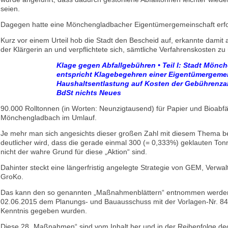
seien.
Dagegen hatte eine Mönchengladbacher Eigentümergemeinschaft erfol
Kurz vor einem Urteil hob die Stadt den Bescheid auf, erkannte damit 
der Klärgerin an und verpflichtete sich, sämtliche Verfahrenskosten z
Klage gegen Abfallgebühren • Teil I: Stadt Mön
entspricht Klagebegehren einer Eigentümergemei
Haushaltsentlastung auf Kosten der Gebührenzah
BdSt nichts Neues
90.000 Rolltonnen (in Worten: Neunzigtausend) für Papier und Bioabfäl
Mönchengladbach im Umlauf.
Je mehr man sich angesichts dieser großen Zahl mit diesem Thema b
deutlicher wird, dass die gerade einmal 300 (= 0,333%) geklauten Ton
nicht der wahre Grund für diese „Aktion“ sind.
Dahinter steckt eine längerfristig angelegte Strategie von GEM, Verwa
GroKo.
Das kann den so genannten „Maßnahmenblättern“ entnommen werden,
02.06.2015 dem Planungs- und Bauausschuss mit der Vorlagen-Nr. 84
Kenntnis gegeben wurden.
Diese 28 „Maßnahmen“ sind vom Inhalt her und in der Reihenfolge de