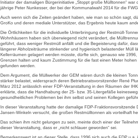
Initiator der damaligen Bürgerinitiative „Stoppt große Mülltonnen“ war
jährige Peter Nunkesser, der bei der Kommunalwahl 2014 für die FWG 
Auch wenn sich die Zeiten geändert haben, wie man so schön sagt, dürf
GroKo und deren mediale Unterstützer, das Ergebnis heute kaum ande
Die Örtlichkeiten für die individuelle Unterbringung der Restmüll-Tonne
Wohnhäusern haben sich überwiegend nicht verändert, die Mülltrennu
geführt, dass weniger Restmüll anfällt und die Begeisterung dafür, da
längerer Abholzeiträume stinkender und hygienisch belastender Müll l
Kellerräumen gelagert werden müsste, dürfte sich, genauso wie 1996, 
Grenzen halten und kaum Zustimmung für die fast einen Meter hohen
gefunden werden.
Dem Argument, die Müllwerker der GEM wären durch die kleinen Tonne
stärker belastet, widersprach deren Betriebsratsvorsitzender René Pl
März 2012 anlässlich einer FDP-Veranstaltung in den Räumen der IHK
erklärte, dass die Handhabung der 25- bzw. 35-Litergefäße keineswe
gesundheitlichen Problemen bei ihm selbst und seinen Kollegen geführ
In dieser Veranstaltung hatte der damalige FDP-Fraktionsvorsitzende 
Jansen-Winkeln versucht, die großen Restmülltonnen als vorteilhaft he
Das schien ihm nicht gelungen zu sein, meinte doch einer der Teilne
dieser Veranstaltung, dass er „nicht schlauer geworden“ sei.
Bemerkenswert ist an dieser Stelle, dass 1996 sich auch die FDP u.a. 