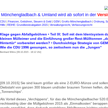
önchengladbach & Umland wird ab sofort in der
Version
CDU
|
Finanzen, Gebühren, Steuern & Geld
|
GEM
|
GroKo Mönchengladbach
|
Ordnung, Sa
Hilfe
|
REIHE: Grundbesitzabgaben 2015
|
Verwaltungsrecht, Verfassungsrecht
Klage gegen Abfallgebühren • Teil IX: Soll mit dem Identsystem d
kleinen Mülleimer und die Einführung großer Rest-Mülltonnen „d
Hintertür“ vorbereitet werden? • Durchsichtige Strategie von GE
Wie die CDU 1996 gesungen, so zwitschern nun die „Jungen“
Bernhard Wilms [09.10.2015 - 18:12 Uhr]
[09.10.2015] Sie sind kaum größer als eine 2-EURO-Münze und solle
Diebstahl von ganzen 300 blauen und/oder braunen Tonnen helfen, di
„Tonnenchips“.
Als Vorteil dieses „Verchippens“, für das die Mönchengladbacher 52
rechtswidrig über die Müllgebühren 2015 als „Einmalkosten“ berappen
wurde angeführt, dass dadurch gestohlene Abfalltonnen leichter wieder