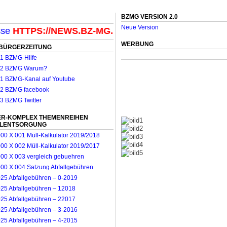
BZMG VERSION 2.0
Neue Version
HTTPS://NEWS.BZ-MG.DE
wie bisher fortgesetzt: wirts
WERBUNG
BÜRGERZEITUNG
R-KOMPLEX THEMENREIHEN
LLENTSORGUNG