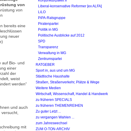
Konjunkturpaket II
chrüstung von
Liberal-konservative Reformer [ex ALFA]
rüstung von
LiLO
en
PiPA-Ratsgruppe
Piratenpartei
n bereits eine
Politik in MG
Beschlüssen
Politische Ausblicke auf 2012
rung neuer
e)
SPD
Transparenz
Verwaltung in MG
Zentrumspartei
 auf Bio- und
RATGEBER
ung einer
Sport in, aus und um MG
rzahl der
Städtische Haushalte
delt, weist
Straßen, Straßenverkehr, Plätze & Wege
ändert werden“
Weitere Medien
Wirtschaft, Wissenschaft, Handel & Handwerk
zu früheren SPECIALS
zu früheren THEMENREIHEN
Bohnen und auch
Zu guter Letzt ...
 versucht,
zu vergangen Wahlen ...
zum Jahreswechsel
schreibung mit
ZUM O-TON-ARCHIV