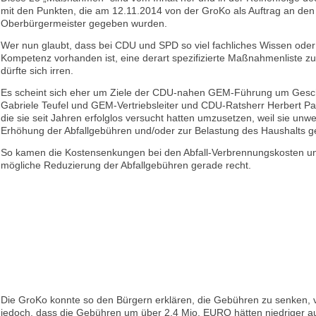
mit den Punkten, die am 12.11.2014 von der GroKo als Auftrag an den
Oberbürgermeister gegeben wurden.
Wer nun glaubt, dass bei CDU und SPD so viel fachliches Wissen oder 
Kompetenz vorhanden ist, eine derart spezifizierte Maßnahmenliste zu 
dürfte sich irren.
Es scheint sich eher um Ziele der CDU-nahen GEM-Führung um Gesch
Gabriele Teufel und GEM-Vertriebsleiter und CDU-Ratsherr Herbert Pa
die sie seit Jahren erfolglos versucht hatten umzusetzen, weil sie unwe
Erhöhung der Abfallgebühren und/oder zur Belastung des Haushalts ge
So kamen die Kostensenkungen bei den Abfall-Verbrennungskosten u
mögliche Reduzierung der Abfallgebühren gerade recht.
Die GroKo konnte so den Bürgern erklären, die Gebühren zu senken,
jedoch, dass die Gebühren um über 2,4 Mio. EURO hätten niedriger a