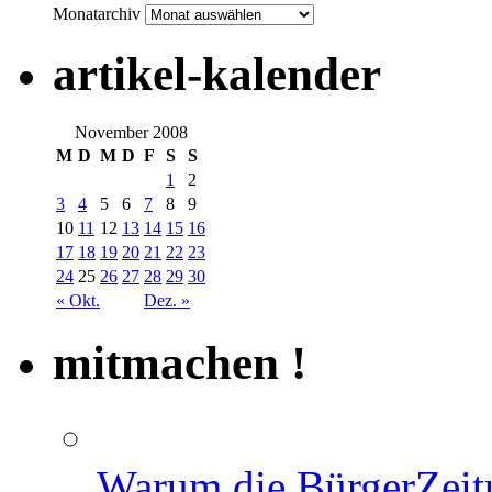
Monatarchiv
artikel-kalender
November 2008
M
D
M
D
F
S
S
1
2
3
4
5
6
7
8
9
10
11
12
13
14
15
16
17
18
19
20
21
22
23
24
25
26
27
28
29
30
« Okt.
Dez. »
mitmachen !
Warum die BürgerZeit