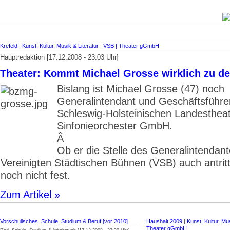
Krefeld
|
Kunst, Kultur, Musik & Literatur
|
VSB | Theater gGmbH
Hauptredaktion [17.12.2008 - 23:03 Uhr]
Theater: Kommt Michael Grosse wirklich zu d
Bislang ist Michael Grosse (47) noch
Generalintendant und Geschäftsführe
Schleswig-Holsteinischen Landesthea
Sinfonieorchester GmbH.
Â
Ob er die Stelle des Generalintendant
Vereinigten Städtischen Bühnen (VSB) auch antritt
noch nicht fest.
Zum Artikel »
Vorschulisches, Schule, Studium & Beruf [vor 2010]
Haushalt 2009
|
Kunst, Kultur, Mus
Theater gGmbH