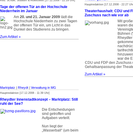
Red. Schule, Studium & Arbeitswelt [17.12.2008 - 22:29 Uhr]
Hauptredaktion [17.12.2008 - 22:27 Uh
Tage der offenen Tür an der Hochschule
Niederrhein im Januar
Theaterhaushalt: CDU und F
Zuschuss nach wie vor ab
Am
20. und 21. Januar 2009
lädt die
Hochschule Niederrhein zu zwei Tagen
Mit große
der offenen Tür ein, um Licht in das
waren die
Dunkel des Studierens zu bringen.
Vereinigt
Bühnen (
Zum Artikel »
Rheydter
gekomme
nachdrück
tarifrech
hinzuwei
war die E
CDU und FDP den Zuschuss u
Gehaltsanpassung der Theate
Zum Artikel »
Marktplatz
|
Rheydt
|
Verwaltung in MG
Hauptredaktion [17.12.2008 - 11:39 Uhr]
Rheydter Innenstadtkonzept – Marktplatz: Still
ruht der See?
Die Entscheidungen
sind getroffen und
Aufgaben verteilt.
Nun liegt der
„Wasserball“ (um beim