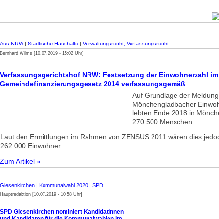
Aus NRW
|
Städtische Haushalte
|
Verwaltungsrecht, Verfassungsrecht
Bernhard Wilms [10.07.2019 - 15:02 Uhr]
Verfassungsgerichtshof NRW: Festsetzung der Einwohnerzahl im
Gemeindefinanzierungsgesetz 2014 verfassungsgemäß
Auf Grundlage der Meldun
Mönchengladbacher Einwoh
lebten Ende 2018 in Mönche
270.500 Menschen.
Laut den Ermittlungen im Rahmen von ZENSUS 2011 wären dies jedoc
262.000 Einwohner.
Zum Artikel »
Giesenkirchen
|
Kommunalwahl 2020
|
SPD
Hauptredaktion [10.07.2019 - 10:58 Uhr]
SPD Giesenkirchen nominiert Kandidatinnen
und Kandidaten für die Kommunalwahlen im