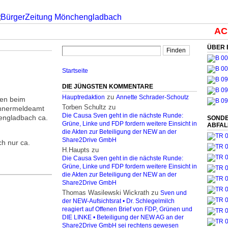
ACH
ÜBER 
Startseite
DIE JÜNGSTEN KOMMENTARE
zu
Hauptredaktion
Annette Schrader-Schoutz
gen beim
Torben Schultz
zu
ner­melde­amt
Die Causa Sven geht in die nächste Runde:
n­gladbach ca.
SONDE
Grüne, Linke und FDP fordern weitere Einsicht in
ABFA
die Akten zur Beteiligung der NEW an der
Share2Drive GmbH
h nur ca.
H.Haupts
zu
Die Causa Sven geht in die nächste Runde:
Grüne, Linke und FDP fordern weitere Einsicht in
die Akten zur Beteiligung der NEW an der
Share2Drive GmbH
Thomas Wasilewski Wickrath
zu
Sven und
der NEW-Aufsichtsrat • Dr. Schlegelmilch
reagiert auf Offenen Brief von FDP, Grünen und
DIE LINKE • Beteiligung der NEW AG an der
Share2Drive GmbH sei rechtens gewesen