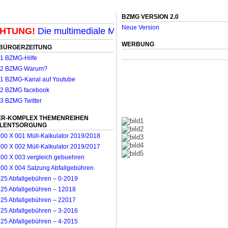
BZMG VERSION 2.0
Neue Version
TUNG!
Die multimediale Mit-Mach-Zeitung für Möncheng
WERBUNG
BÜRGERZEITUNG
R-KOMPLEX THEMENREIHEN
LLENTSORGUNG