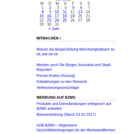
M
D
M
D
F
S
S
1
2
3
4
5
6
7
8
9
10
11
12
13
14
15
16
17
18
19
20
21
22
23
24
25
26
27
28
29
30
31
« Juni
MITMACHEN !
Warum die BürgerZeitung Mönchengladbach so
ist, wie sie ist
Werden auch Sie Bürger-Journalist und Stadt-
Reporter!
Presse-Kodex (Auszug)
Erläuterungen zu den Ressorts
Verbesserungsvorschläge
WERBUNG AUF BZMG
Produkte und Dienstleistungen erfolgreich auf
BZMG anbieten
Bannerwerbung (Stand: 01.02.2017)
AGB BZMG – Allgemeine
Geschäftsbedingungen für die Werbeplattformen