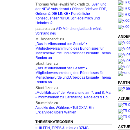
Thomas Wasilewski Wickrath
zu
Sven und
der NEW-Aufsichtsrat • Offener Brief von FDP,
Grünen & DIE LINKE • Persönliche
Konsequenzen für Dr. Schlegelmilch und
Heinrichs?
pasarela
zu
AfD Mönchengladbach wählt
Vorstand neu
ANDER
M. Angenendt
zu
„Das ist Altersarmut per Gesetz“ •
Mitgliederversammlung des Bündnisses für
Menschenwürde und Arbeit das brisante Thema
Renten an
Stadtfilzer
zu
„Das ist Altersarmut per Gesetz“ •
Mitgliederversammlung des Bündnisses für
Menschenwürde und Arbeit das brisante Thema
Renten an
PARTN
Stadtfilzer
zu
„Mobilitätstage“ der Verwaltung am 7. und 8. Mai
• Informationen zu Carsharing, Pedelecs & Co.
ALTUE
Brummbär
zu
Aspekte des Wählens • Teil XXIV: Ein
Erklärvideo übers Wählen
THEMENKATEGORIEN
AKTUE
• HILFEN, TIPPS & Infos zu BZMG