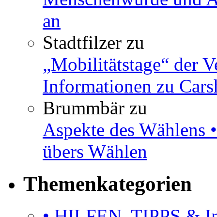
an
Stadtfilzer
zu
„Mobilitätstage“ der V
Informationen zu Cars
Brummbär
zu
Aspekte des Wählens •
übers Wählen
Themenkategorien
• HILFEN, TIPPS & I