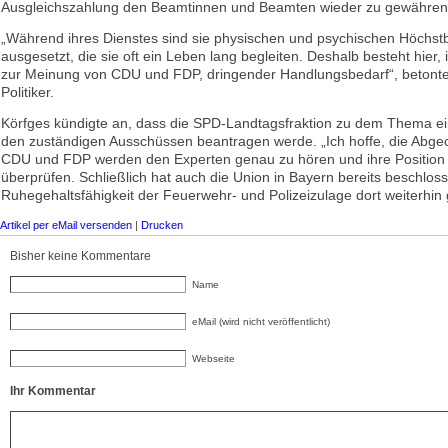
Ausgleichszahlung den Beamtinnen und Beamten wieder zu gewähren
„Während ihres Dienstes sind sie physischen und psychischen Höchst
ausgesetzt, die sie oft ein Leben lang begleiten. Deshalb besteht hier
zur Meinung von CDU und FDP, dringender Handlungsbedarf“, betont
Politiker.
Körfges kündigte an, dass die SPD-Landtagsfraktion zu dem Thema e
den zuständigen Ausschüssen beantragen werde. „Ich hoffe, die Abge
CDU und FDP werden den Experten genau zu hören und ihre Position
überprüfen. Schließlich hat auch die Union in Bayern bereits beschlos
Ruhegehaltsfähigkeit der Feuerwehr- und Polizeizulage dort weiterhin gi
Artikel per eMail versenden
|
Drucken
Bisher keine Kommentare
Name
eMail (wird nicht veröffentlicht)
Webseite
Ihr Kommentar