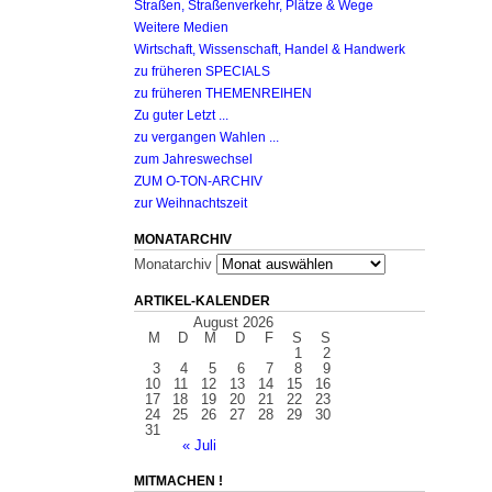
Straßen, Straßenverkehr, Plätze & Wege
Weitere Medien
Wirtschaft, Wissenschaft, Handel & Handwerk
zu früheren SPECIALS
zu früheren THEMENREIHEN
Zu guter Letzt ...
zu vergangen Wahlen ...
zum Jahreswechsel
ZUM O-TON-ARCHIV
zur Weihnachtszeit
MONATARCHIV
Monatarchiv
ARTIKEL-KALENDER
August 2026
M
D
M
D
F
S
S
1
2
3
4
5
6
7
8
9
10
11
12
13
14
15
16
17
18
19
20
21
22
23
24
25
26
27
28
29
30
31
« Juli
MITMACHEN !