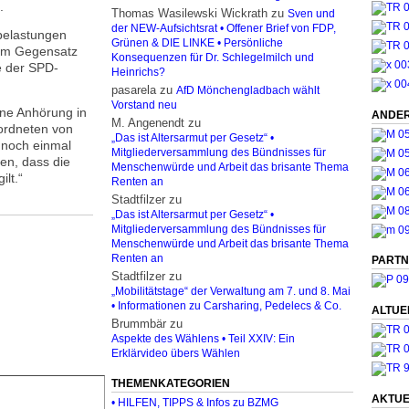
.
Thomas Wasilewski Wickrath
zu
Sven und
der NEW-Aufsichtsrat • Offener Brief von FDP,
belastungen
Grünen & DIE LINKE • Persönliche
, im Gegensatz
Konsequenzen für Dr. Schlegelmilch und
e der SPD-
Heinrichs?
pasarela
zu
AfD Mönchengladbach wählt
Vorstand neu
ine Anhörung in
ANDER
M. Angenendt
zu
ordneten von
„Das ist Altersarmut per Gesetz“ •
 noch einmal
Mitgliederversammlung des Bündnisses für
sen, dass die
Menschenwürde und Arbeit das brisante Thema
lt.“
Renten an
Stadtfilzer
zu
„Das ist Altersarmut per Gesetz“ •
Mitgliederversammlung des Bündnisses für
Menschenwürde und Arbeit das brisante Thema
Renten an
PARTN
Stadtfilzer
zu
„Mobilitätstage“ der Verwaltung am 7. und 8. Mai
• Informationen zu Carsharing, Pedelecs & Co.
ALTUE
Brummbär
zu
Aspekte des Wählens • Teil XXIV: Ein
Erklärvideo übers Wählen
THEMENKATEGORIEN
AKTUE
• HILFEN, TIPPS & Infos zu BZMG