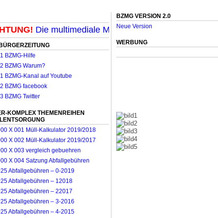
BZMG VERSION 2.0
Neue Version
TUNG!
Die multimediale Mit-Mach-Zeitung für Möncheng
WERBUNG
BÜRGERZEITUNG
R-KOMPLEX THEMENREIHEN
LLENTSORGUNG