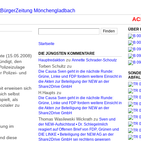
ACH
ÜBER 
Startseite
DIE JÜNGSTEN KOMMENTARE
ute (15.05.2008)
zu
Hauptredaktion
Annette Schrader-Schoutz
ndigt, den
Torben Schultz
zu
olizeizulage
Die Causa Sven geht in die nächste Runde:
 Polizei- und
SONDE
Grüne, Linke und FDP fordern weitere Einsicht in
ABFA
die Akten zur Beteiligung der NEW an der
Share2Drive GmbH
t erweisen sich
H.Haupts
zu
ich selbst
Die Causa Sven geht in die nächste Runde:
ielt, als
Grüne, Linke und FDP fordern weitere Einsicht in
sozialer zu
die Akten zur Beteiligung der NEW an der
d
Share2Drive GmbH
Thomas Wasilewski Wickrath
zu
Sven und
der NEW-Aufsichtsrat • Dr. Schlegelmilch
lung im
reagiert auf Offenen Brief von FDP, Grünen und
DIE LINKE • Beteiligung der NEW AG an der
und diese
Share2Drive GmbH sei rechtens gewesen