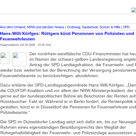
Aus dem Umland, NRW und darüber hinaus
|
Ordnung, Sauberkeit, Schutz & Hilfe
|
SPD
Hans-Willi Körfges: Rüttgers kürzt Pensionen von Polizisten und
Feuerwehrleuten
Hauptredaktion [16.05.2008 - 15:50 Uhr]
Der nordrhein-westfälische CDU-Finanzminister hat he
im Namen der schwarz-gelben Landesregierung angekü
Antrag der SPD-Landtagsfraktion, die Feuerwehr- und P
wieder bzw. weiterhin bei der Berechnung der Versorgung pensionierter
Feuerwehrbeamte zu berücksichtigen, abzulehnen.
Dazu erklärte der SPD-Landtagsabgeordnete Hans-Willi Körfges: „Dami
die CDU/FDP-Koalition und vor allem der NRW-Ministerpräsident, der s
gerne auf der bundespolitischen Bühne als Beschützer der Renten aufsp
Rosstäuscher. Fakt ist: Während er in Berlin fordert, die Rentenpolitik 
gestalten, kürzt er in Düsseldorf die Pensionen für Feuerwehrleute un
Polizeibeamte.“
Die SPD im Düsseldorfer Landtag setzt sich dafür ein, bis zur Neurege
Rahmen eines eigenständigen Besoldungsrechts den Wegfall der
Ruhegehaltsfähigkeit der Feuerwehr- und Polizeizulage auszusetzen 